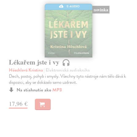
E-AUDIO
novinka
Lékařem jste i vy
Höschlová Kristina
| Elektronická audiokniha
Dech, postoj, pohyb i smysly. Všechny tyto nástroje nám tělo dává k
dispozici, aby se dokázalo samo uzdravit.
Na stiahnutie ako
MP3
17,96 €