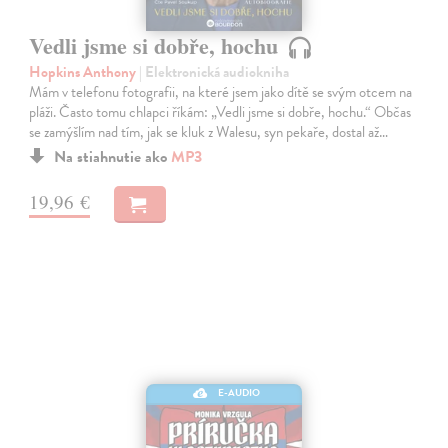
Vedli jsme si dobře, hochu
Hopkins Anthony
| Elektronická audiokniha
Mám v telefonu fotografii, na které jsem jako dítě se svým otcem na
pláži. Často tomu chlapci říkám: „Vedli jsme si dobře, hochu.“ Občas
se zamýšlím nad tím, jak se kluk z Walesu, syn pekaře, dostal až…
Na stiahnutie ako
MP3
19,96 €
E-AUDIO