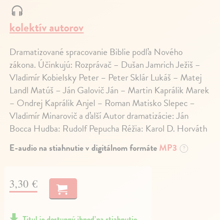
kolektív autorov
Dramatizované spracovanie Biblie podľa Nového
zákona. Účinkujú: Rozprávač – Dušan Jamrich Ježiš –
Vladimír Kobielsky Peter – Peter Sklár Lukáš – Matej
Landl Matúš – Ján Galovič Ján – Martin Kaprálik Marek
– Ondrej Kaprálik Anjel – Roman Matisko Slepec –
Vladimír Minarovič a ďalší Autor dramatizácie: Ján
Bocca Hudba: Rudolf Pepucha Réžia: Karol D. Horváth
E-audio na stiahnutie v digitálnom formáte
MP3
?
3,30 €
Titul je dostupný ihneď na stiahnutie