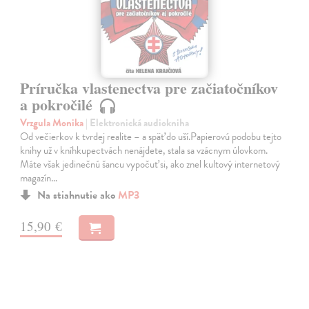
Príručka vlastenectva pre začiatočníkov
a pokročilé
Vrzgula Monika
| Elektronická audiokniha
Od večierkov k tvrdej realite – a späť do uší.Papierovú podobu tejto
knihy už v kníhkupectvách nenájdete, stala sa vzácnym úlovkom.
Máte však jedinečnú šancu vypočuť si, ako znel kultový internetový
magazín…
Na stiahnutie ako
MP3
15,90 €