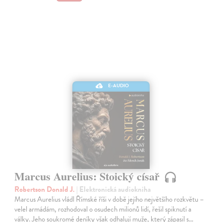
E-AUDIO
Marcus Aurelius: Stoický císař
Robertson Donald J.
| Elektronická audiokniha
Marcus Aurelius vládl Římské říši v době jejího největšího rozkvětu –
velel armádám, rozhodoval o osudech milionů lidí, řešil spiknutí a
války. Jeho soukromé deníky však odhalují muže, který zápasil s…