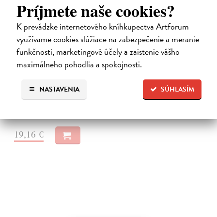
Príjmete naše cookies?
K prevádzke internetového kníhkupectva Artforum
využívame cookies slúžiace na zabezpečenie a meranie
funkčnosti, marketingové účely a zaistenie vášho
maximálneho pohodlia a spokojnosti.
Hry, sítě, porno - 2. vydání
Slussareff Michaela
| Elektronická audiokniha
NASTAVENIA
SÚHLASÍM
Digitální džungle už nikdy nebude méně divoká. Vaše děti se v ní ale
nemusejí ztratit.Rodičovství je těžké – a to digitální obzvlášť.
Na stiahnutie ako
MP3
19,16 €