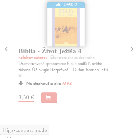
E-AUDIO
Biblia - Život Ježiša 4
Bi
kolektív autorov
| Elektronická audiokniha
kol
Dramatizované spracovanie Biblie podľa Nového
Dra
zákona. Účinkujú: Rozprávač – Dušan Jamrich Ježiš –
zák
Vl...
Vl..
Na stiahnutie ako
MP3
3,30 €
3,
High-contrast mode