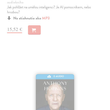
audiokniha
Jak pohlížet na umělou inteligenci? Je AI pomocníkem, nebo
hrozbou?
Na stiahnutie ako
MP3
15,52 €
E-AUDIO