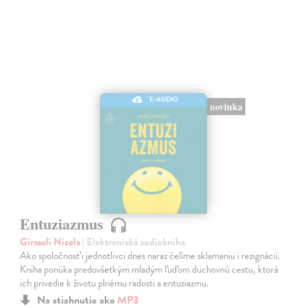
E-AUDIO
novinka
Entuziazmus
Girasoli Nicola
| Elektronická audiokniha
Ako spoločnosť i jednotlivci dnes naraz čelíme sklamaniu i rezignácii.
Kniha ponúka predovšetkým mladým ľuďom duchovnú cestu, ktorá
ich privedie k životu plnému radosti a entuziazmu.
Na stiahnutie ako
MP3