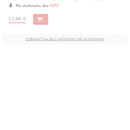
Na stiahnutie ako
MP3
13,96 €
ZOBRAZIŤ ĎALŠIE Z KATEGÓRIE INÉ AUDIOKNIHY