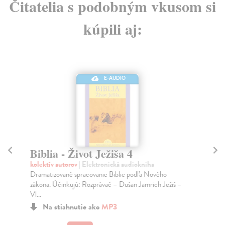
Čitatelia s podobným vkusom si
kúpili aj:
E-AUDIO
Biblia - Život Ježiša 4
Bi
kolektív autorov
| Elektronická audiokniha
kol
Dramatizované spracovanie Biblie podľa Nového
Dra
zákona. Účinkujú: Rozprávač – Dušan Jamrich Ježiš –
zák
Vl...
Vl..
Na stiahnutie ako
MP3