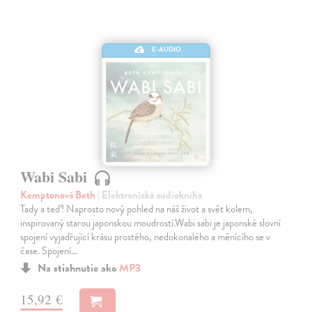
E-AUDIO
Wabi Sabi
Kemptonová Beth
| Elektronická audiokniha
Tady a teď! Naprosto nový pohled na náš život a svět kolem,
inspirovaný starou japonskou moudrostí.Wabi sabi je japonské slovní
spojení vyjadřující krásu prostého, nedokonalého a měnícího se v
čase. Spojení…
Na stiahnutie ako
MP3
15,92 €