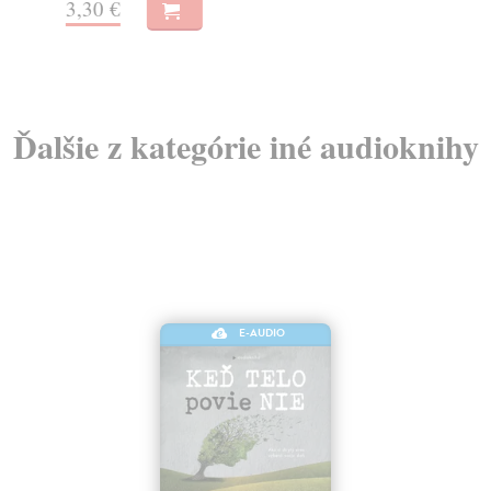
3,30 €
3,
Ďalšie z kategórie iné audioknihy
E-AUDIO