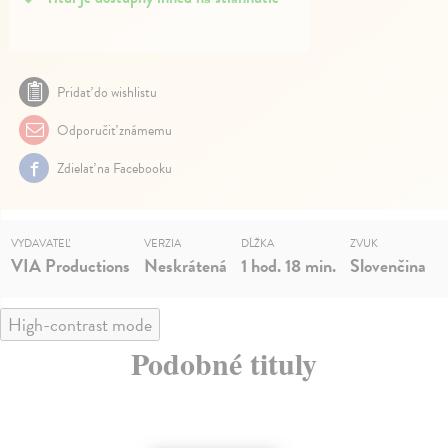
Pridať do wishlistu
Odporučiť známemu
Zdielať na Facebooku
VYDAVATEĽ
VERZIA
DĹŽKA
ZVUK
VIA Productions
Neskrátená
1 hod. 18 min.
Slovenčina
High-contrast mode
Podobné tituly