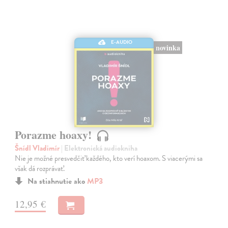
E-AUDIO
novinka
Porazme hoaxy!
Šnídl Vladimír
| Elektronická audiokniha
Nie je možné presvedčiť každého, kto verí hoaxom. S viacerými sa
však dá rozprávať.
Na stiahnutie ako
MP3
12,95 €