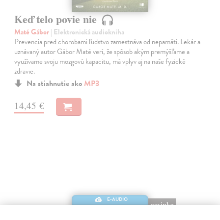
Keď telo povie nie
Maté Gábor
| Elektronická audiokniha
Prevencia pred chorobami ľudstvo zamestnáva od nepamäti. Lekár a
uznávaný autor Gábor Maté verí, že spôsob akým premýšľame a
využívame svoju mozgovú kapacitu, má vplyv aj na naše fyzické
zdravie.
Na stiahnutie ako
MP3
14,45 €
E-AUDIO
novinka