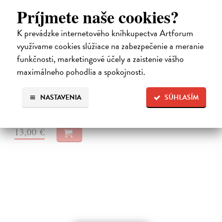
Príjmete naše cookies?
K prevádzke internetového kníhkupectva Artforum
využívame cookies slúžiace na zabezpečenie a meranie
Až dozrieme
funkčnosti, marketingové účely a zaistenie vášho
Rúfus Milan
| Elektronická audiokniha
maximálneho pohodlia a spokojnosti.
Básnik Milan Rúfus patrí medzi najvýraznejšie osobnosti slovenskej
poézie. Debutoval básnickou zbierkou Až dozrieme (1956), ktorá
znamenala výrazný posun dobového chápania poézie.
NASTAVENIA
SÚHLASÍM
Na stiahnutie ako
MP3
13,00 €