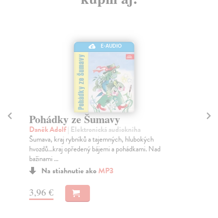
E-AUDIO
Pohádky ze Šumavy
P
a
Daněk Adolf
| Elektronická audiokniha
Šumava, kraj rybníků a tajemných, hlubokých
Da
hvozdů...kraj opředený bájemi a pohádkami. Nad
Vod
bažinami ...
ne
báje
Na stiahnutie ako
MP3
3,96 €
3,