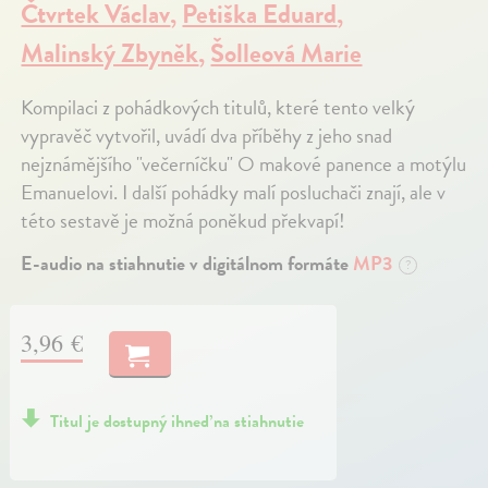
Čtvrtek Václav
,
Petiška Eduard
,
Malinský Zbyněk
,
Šolleová Marie
Kompilaci z pohádkových titulů, které tento velký
vypravěč vytvořil, uvádí dva příběhy z jeho snad
nejznámějšího "večerníčku" O makové panence a motýlu
Emanuelovi. I další pohádky malí posluchači znají, ale v
této sestavě je možná poněkud překvapí!
E-audio na stiahnutie v digitálnom formáte
MP3
?
3,96 €
Titul je dostupný ihneď na stiahnutie