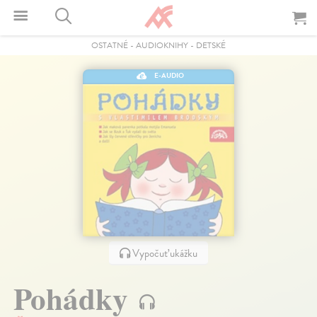
OSTATNÉ
-
AUDIOKNIHY
-
DETSKÉ
E-AUDIO
Vypočuť ukážku
Pohádky