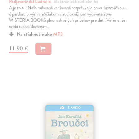
Podjavorinská Ľudmila
| Elektronická audiokniha
A je to tu! Naša milovaná veršovaná rozprávka je prvou lastovičkou –
ó pardon, prvým vrabčiakom v audioknižnom vydavateľstve
WISTERIA BOOKS plnom skvelých príbehov pre deti. Veríme, že
urobí radosť dnešným…
Na stiahnutie ako
MP3
11,90 €
E-AUDIO