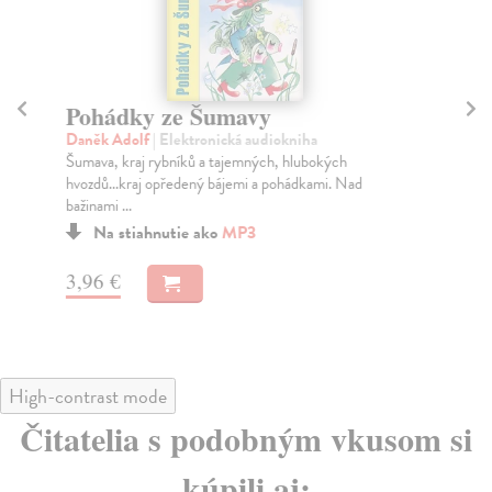
Pohádky ze Šumavy
P
a
Daněk Adolf
| Elektronická audiokniha
Šumava, kraj rybníků a tajemných, hlubokých
Da
hvozdů...kraj opředený bájemi a pohádkami. Nad
Vod
bažinami ...
ne
báje
Na stiahnutie ako
MP3
3,96 €
3,
High-contrast mode
Čitatelia s podobným vkusom si
kúpili aj: