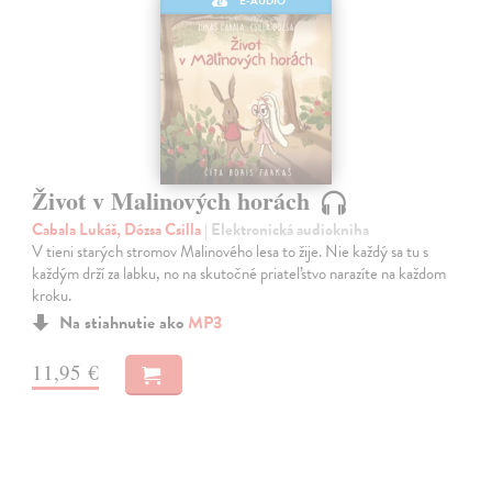
E-AUDIO
Život v Malinových horách
Cabala Lukáš, Dózsa Csilla
| Elektronická audiokniha
V tieni starých stromov Malinového lesa to žije. Nie každý sa tu s
každým drží za labku, no na skutočné priateľstvo narazíte na každom
kroku.
Na stiahnutie ako
MP3
11,95 €