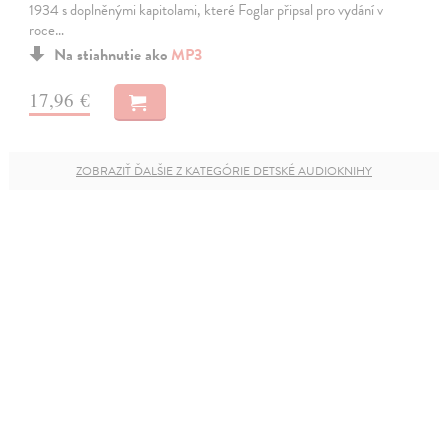
1934 s doplněnými kapitolami, které Foglar připsal pro vydání v
roce…
Na stiahnutie ako
MP3
17,96 €
ZOBRAZIŤ ĎALŠIE Z KATEGÓRIE DETSKÉ AUDIOKNIHY