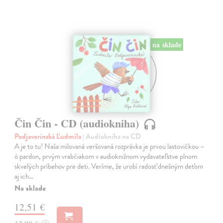
na sklade
Čin Čin - CD (audiokniha)
Podjavorinská Ľudmila
| Audiokniha na CD
A je to tu! Naša milovaná veršovaná rozprávka je prvou lastovičkou –
ó pardon, prvým vrabčiakom v audioknižnom vydavateľstve plnom
skvelých príbehov pre deti. Veríme, že urobí radosť dnešným deťom
aj ich…
Na sklade
12,51 €