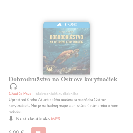
E-AUDIO
Dobrodružstvo na Ostrove korytnačiek
Chodúr Pavel
| Elektronická audiokniha
Uprostred šíreho Atlantického oceána sa nachádza Ostrov
korytnačiek. Nie je na žiadnej mape a ani skúsení námorníci o ňom
netušia.
Na stiahnutie ako
MP3
6,99 €