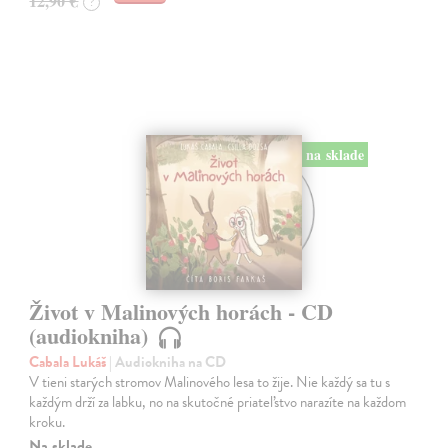
12,90 €
?
na sklade
Život v Malinových horách - CD
(audiokniha)
Cabala Lukáš
| Audiokniha na CD
V tieni starých stromov Malinového lesa to žije. Nie každý sa tu s
každým drží za labku, no na skutočné priateľstvo narazíte na každom
kroku.
Na sklade