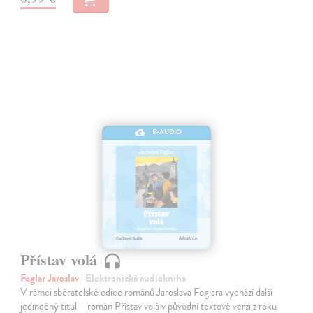
E-AUDIO
Přístav volá
Foglar Jaroslav
| Elektronická audiokniha
V rámci sběratelské edice románů Jaroslava Foglara vychází další
jedinečný titul – román Přístav volá v původní textové verzi z roku