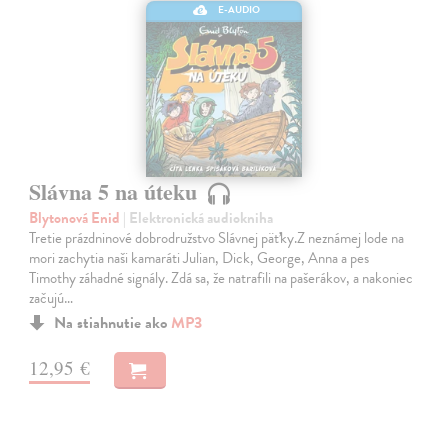
E-AUDIO
Slávna 5 na úteku
Blytonová Enid
| Elektronická audiokniha
Tretie prázdninové dobrodružstvo Slávnej päťky.Z neznámej lode na
mori zachytia naši kamaráti Julian, Dick, George, Anna a pes
Timothy záhadné signály. Zdá sa, že natrafili na pašerákov, a nakoniec
začujú…
Na stiahnutie ako
MP3
12,95 €