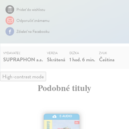
Pridať do wishlistu
Odporučiť známemu
Zdielať na Facebooku
VYDAVATEĽ
VERZIA
DĹŽKA
ZVUK
SUPRAPHON a.s.
Skrátená
1 hod. 6 min.
Čeština
High-contrast mode
Podobné tituly
E-AUDIO