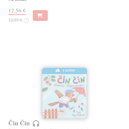
12,56 €
12,95 €
?
E-AUDIO
Čin Čin