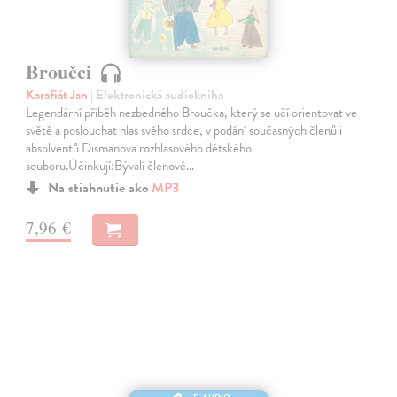
Broučci
Karafiát Jan
| Elektronická audiokniha
Legendární příběh nezbedného Broučka, který se učí orientovat ve
světě a poslouchat hlas svého srdce, v podání současných členů i
absolventů Dismanova rozhlasového dětského
souboru.Účinkují:Bývalí členové…
Na stiahnutie ako
MP3
7,96 €