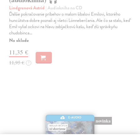
Lindgrenová Astrid
| Audiokniha na CD
Ďalšie pokračovanie príbehov o malom šibalovi Emilovi, ktorého
huncútstva dobre poznali aj všetci Lönneberčania. Ale čo sa stalo, keď
Emil vylial ockovi na hlavu zabíjačkovú kašu, keď zlú správkyňu
chudobinca…
Na sklade
11,35 €
11,95 €
?
E-AUDIO
novinka