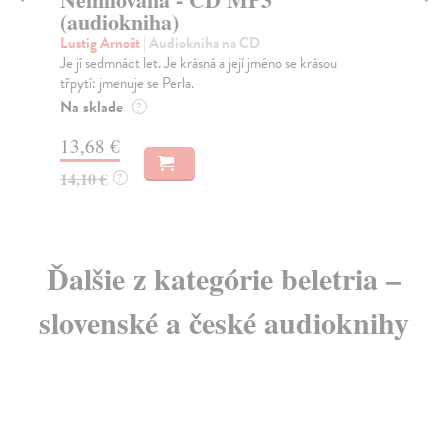
Lustig Arnošt
| Elektronická audiokniha
Ši
Nemilovaná (Z deníku sedmnáctileté Perly Sch.) -
Po 
audiokniha je příběhem sedmnáctileté dívky odeslané...
par
Na stiahnutie ako
MP3
10,76 €
3,
Ďalšie z kategórie beletria –
slovenské a české audioknihy