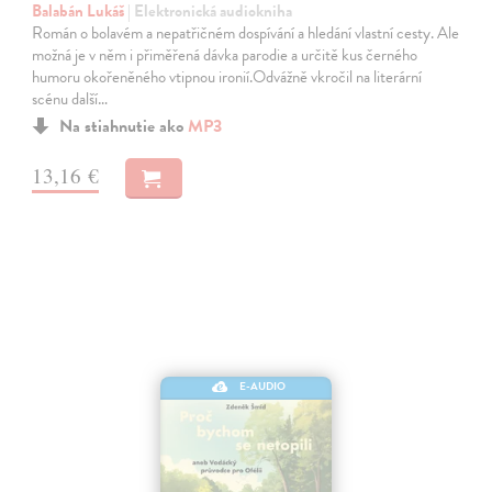
Balabán Lukáš
| Elektronická audiokniha
Román o bolavém a nepatřičném dospívání a hledání vlastní cesty. Ale
možná je v něm i přiměřená dávka parodie a určitě kus černého
humoru okořeněného vtipnou ironií.Odvážně vkročil na literární
scénu další…
Na stiahnutie ako
MP3
13,16 €
E-AUDIO