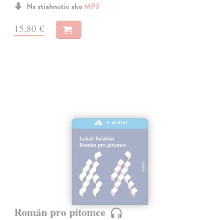
Na stiahnutie ako
MP3
15,80 €
E-AUDIO
Román pro pitomce