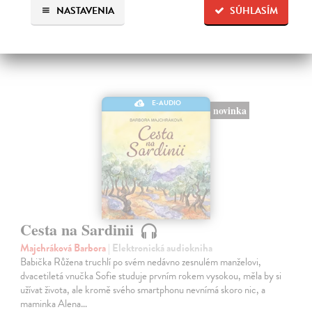
NASTAVENIA
SÚHLASÍM
E-AUDIO
novinka
Cesta na Sardinii
Majchráková Barbora
| Elektronická audiokniha
Babička Růžena truchlí po svém nedávno zesnulém manželovi,
dvacetiletá vnučka Sofie studuje prvním rokem vysokou, měla by si
užívat života, ale kromě svého smartphonu nevnímá skoro nic, a
maminka Alena…