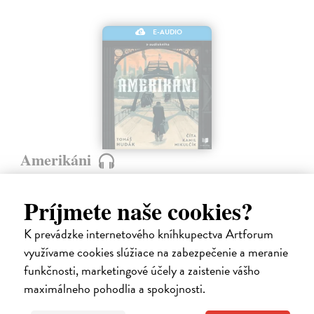
E-AUDIO
Amerikáni
Hudák Tomáš
| Elektronická audiokniha
Niektoré príbehy nám pripomenú, aké drahé môže byť slovo „nový
Príjmete naše cookies?
začiatok“ o ktorý sa v našej najväčšej vysťahovaleckej vlne na prelome
19. a 20. storočia pokúsilo približne 600 000 ľudí. Príbehy
K prevádzke internetového kníhkupectva Artforum
vysťahovalectva,…
využívame cookies slúžiace na zabezpečenie a meranie
Na stiahnutie ako
MP3
funkčnosti, marketingové účely a zaistenie vášho
15,95 €
maximálneho pohodlia a spokojnosti.