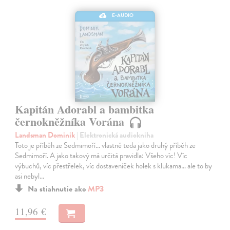
E-AUDIO
Kapitán Adorabl a bambitka
černokněžníka Vorána
Landsman Dominik
| Elektronická audiokniha
Toto je příběh ze Sedmimoří… vlastně teda jako druhý příběh ze
Sedmimoří. A jako takový má určitá pravidla: Všeho víc! Víc
výbuchů, víc přestřelek, víc dostaveníček holek s klukama… ale to by
asi nebyl…
Na stiahnutie ako
MP3
11,96 €