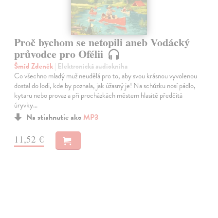
Proč bychom se netopili aneb Vodácký
průvodce pro Ofélii
Šmíd Zdeněk
| Elektronická audiokniha
Co všechno mladý muž neudělá pro to, aby svou krásnou vyvolenou
dostal do lodi, kde by poznala, jak úžasný je! Na schůzku nosí pádlo,
kytaru nebo provaz a při procházkách městem hlasitě předčítá
úryvky…
Na stiahnutie ako
MP3
11,52 €