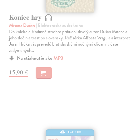
Koniec hry
Mitana Dušan
| Elektronická audiokniha
Do kolekcie Rodinné striebro pribudol skvelý autor Dušan Mitana a
jeho zločin a trest po slovensky. Režisérka Alžbeta Vrzgula a interpret
Juraj Hrčka vás prevedú bratislavskými nočnými ulicami v čase
zadymených…
Na stiahnutie ako
MP3
15,90 €
E-AUDIO