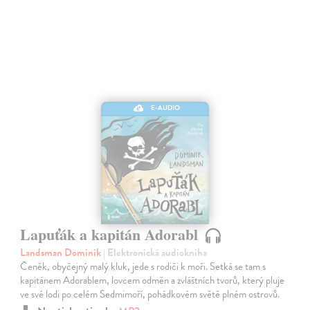
E-AUDIO
Lapuťák a kapitán Adorabl
Landsman Dominik
| Elektronická audiokniha
Čeněk, obyčejný malý kluk, jede s rodiči k moři. Setká se tam s
kapitánem Adorablem, lovcem odměn a zvláštních tvorů, který pluje
ve své lodi po celém Sedmimoří, pohádkovém světě plném ostrovů.