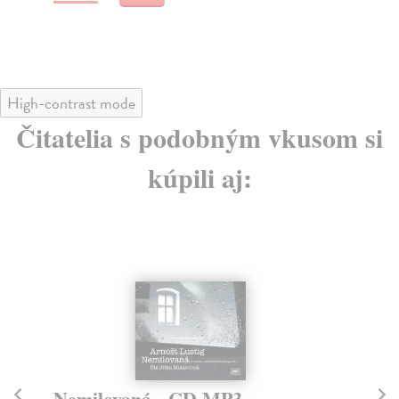
High-contrast mode
Čitatelia s podobným vkusom si
kúpili aj:
E-AUDIO
Nemilovaná
P