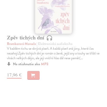
Zpěv tichých dní
Bramborová Marcela
| Elektronická audiokniha
V každém tichu se skrývá píseň. A každá píseň zná jizvy, které čas
nezahojí.Zpěv tichých dní je román o ženě, jejíž sny a touhy se tříští ve
vlnách velkých dějin, ale její vnitřní hlas dál nese paměť,…
Na stiahnutie ako
MP3
17,96 €