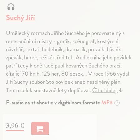
Suchý Jiří
Umělecký rozmach Jiřího Suchého je porovnatelný s
renesančními mistry - grafik, scénograf, kostýmní
návrhář, textař, hudebník, dramatik, prozaik, básník,
zpěvák, herec, režisér, ředitel…Audiokniha jeho povídek
patří tedy k oné řadě publikovaných Suchého prací,
čítající 70 knih, 125 her, 80 desek… V roce 1966 vydal
Jiří Suchý soubor Sto povídek aneb nesplněný plán.
Tento celek soustavně lety doplňoval.
Čítať ďalej
↓
E-audio na stiahnutie v digitálnom formáte
MP3
?
3,96 €