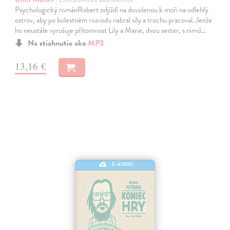
Psychologický románRobert odjíždí na dovolenou k moři na odlehlý
ostrov, aby po bolestném rozvodu nabral síly a trochu pracoval. Jenže
ho neustále vyrušuje přítomnost Lily a Marie, dvou sester, s nimiž…
Na stiahnutie ako
MP3
13,16 €
E-AUDIO