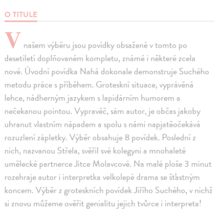
O TITULE
V
našem výběru jsou povídky obsažené v tomto po
desetiletí doplňovaném kompletu, známé i některé zcela
nové. Úvodní povídka Nahá dokonale demonstruje Suchého
metodu práce s příběhem. Groteskní situace, vyprávěná
lehce, nádherným jazykem s lapidárním humorem a
nečekanou pointou. Vypravěč, sám autor, je občas jakoby
uhranut vlastním nápadem a spolu s námi napjatěočekává
rozuzlení zápletky. Výběr obsahuje 8 povídek. Poslední z
nich, nazvanou Střela, svěřil své kolegyni a mnohaleté
umělecké partnerce Jitce Molavcové. Na malé ploše 3 minut
rozehraje autor i interpretka velkolepé drama se šťastným
koncem. Výběr z groteskních povídek Jiřího Suchého, v nichž
si znovu můžeme ověřit genialitu jejich tvůrce i interpreta!