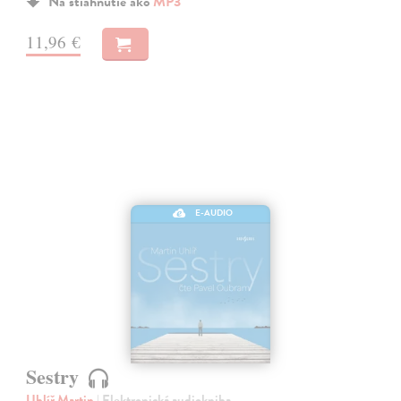
Na stiahnutie ako
MP3
11,96 €
E-AUDIO
Sestry
Uhlíř Martin
| Elektronická audiokniha