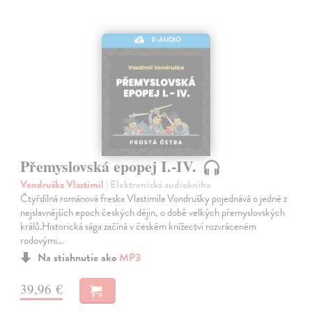
E-AUDIO
Přemyslovská epopej I.-IV.
Vondruška Vlastimil
| Elektronická audiokniha
Čtyřdílná románová freska Vlastimila Vondrušky pojednává o jedné z
nejslavnějších epoch českých dějin, o době velkých přemyslovských
králů.Historická sága začíná v českém knížectví rozvráceném
rodovými…
Na stiahnutie ako
MP3
39,96 €