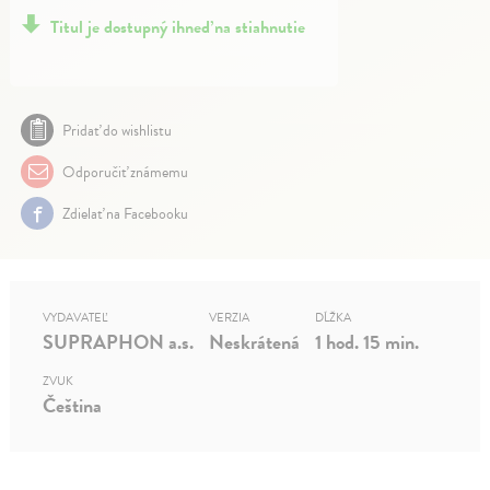
Titul je dostupný ihneď na stiahnutie
Pridať do wishlistu
Odporučiť známemu
Zdielať na Facebooku
VYDAVATEĽ
VERZIA
DĹŽKA
SUPRAPHON a.s.
Neskrátená
1 hod. 15 min.
ZVUK
Čeština