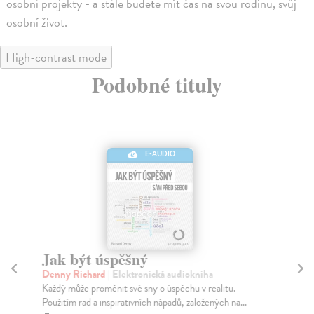
osobní projekty - a stále budete mít čas na svou rodinu, svůj
osobní život.
High-contrast mode
Podobné tituly
E-AUDIO
Jak být úspěšný
Pr
Denny Richard
| Elektronická audiokniha
De
Každý může proměnit své sny o úspěchu v realitu.
Pok
Použitím rad a inspirativních nápadů, založených na...
pro