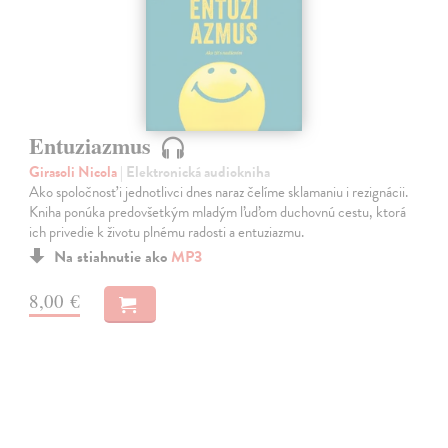
Entuziazmus
Girasoli Nicola
| Elektronická audiokniha
Ako spoločnosť i jednotlivci dnes naraz čelíme sklamaniu i rezignácii.
Kniha ponúka predovšetkým mladým ľuďom duchovnú cestu, ktorá
ich privedie k životu plnému radosti a entuziazmu.
Na stiahnutie ako
MP3
8,00 €