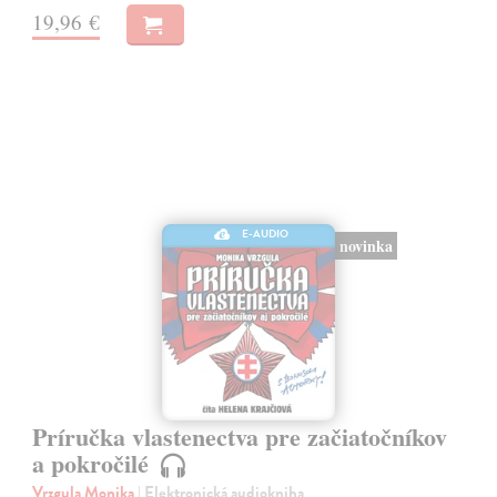
19,96 €
E-AUDIO
novinka
Príručka vlastenectva pre začiatočníkov
a pokročilé
Vrzgula Monika
| Elektronická audiokniha