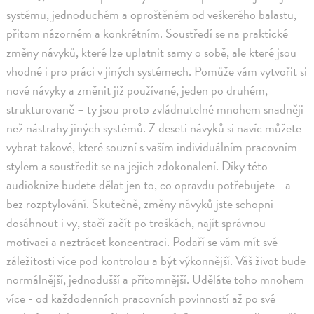
systému, jednoduchém a oproštěném od veškerého balastu,
přitom názorném a konkrétním. Soustředí se na praktické
změny návyků, které lze uplatnit samy o sobě, ale které jsou
vhodné i pro práci v jiných systémech. Pomůže vám vytvořit si
nové návyky a změnit již používané, jeden po druhém,
strukturovaně – ty jsou proto zvládnutelné mnohem snadněji
než nástrahy jiných systémů. Z deseti návyků si navíc můžete
vybrat takové, které souzní s vaším individuálním pracovním
stylem a soustředit se na jejich zdokonalení. Díky této
audioknize budete dělat jen to, co opravdu potřebujete - a
bez rozptylování. Skutečně, změny návyků jste schopni
dosáhnout i vy, stačí začít po troškách, najít správnou
motivaci a neztrácet koncentraci. Podaří se vám mít své
záležitosti více pod kontrolou a být výkonnější. Váš život bude
normálnější, jednodušší a přítomnější. Uděláte toho mnohem
více - od každodenních pracovních povinností až po své