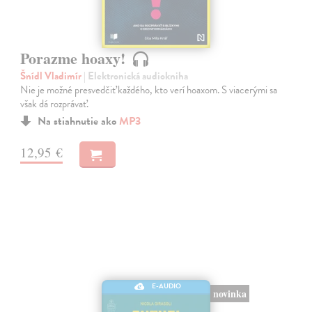
Porazme hoaxy!
Šnídl Vladimír
| Elektronická audiokniha
Nie je možné presvedčiť každého, kto verí hoaxom. S viacerými sa
však dá rozprávať.
Na stiahnutie ako
MP3
12,95 €
E-AUDIO
novinka