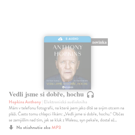
E-AUDIO
novinka
Vedli jsme si dobře, hochu
Hopkins Anthony
| Elektronická audiokniha
Mám v telefonu fotografii, na které jsem jako dítě se svým otcem na
pláži. Často tomu chlapci říkám: „Vedli jsme si dobře, hochu.“ Občas
se zamýšlím nad tím, jak se kluk z Walesu, syn pekaře, dostal až…
Na stiahnutie ako
MP3