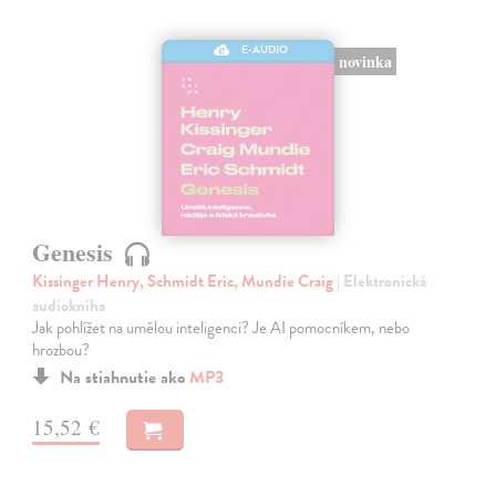
E-AUDIO
novinka
Genesis
Kissinger Henry, Schmidt Eric, Mundie Craig
| Elektronická
audiokniha
Jak pohlížet na umělou inteligenci? Je AI pomocníkem, nebo
hrozbou?
Na stiahnutie ako
MP3
15,52 €