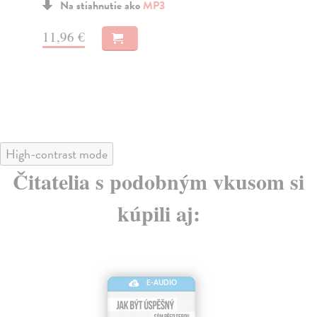
Na stiahnutie ako
MP3
11,96 €
11
High-contrast mode
Čitatelia s podobným vkusom si
kúpili aj:
E-AUDIO