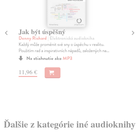
Jak být úspěšný
Pr
Denny Richard
| Elektronická audiokniha
De
Každý může proměnit své sny o úspěchu v realitu.
Pok
Použitím rad a inspirativních nápadů, založených na...
pro
Na stiahnutie ako
MP3
11,96 €
11
Ďalšie z kategórie iné audioknihy