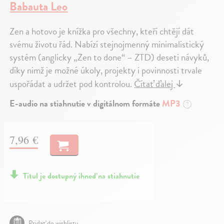
Babauta Leo
Zen a hotovo je knížka pro všechny, kteří chtějí dát
svému životu řád. Nabízí stejnojmenný minimalistický
systém (anglicky „Zen to done“ – ZTD) deseti návyků,
díky nimž je možné úkoly, projekty i povinnosti trvale
uspořádat a udržet pod kontrolou.
Čítať ďalej
↓
E-audio na stiahnutie v digitálnom formáte
MP3
?
7,96 €
Titul je dostupný ihneď na stiahnutie
Pridať do wishlistu