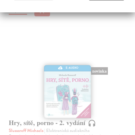
14,45 €
E-AUDIO
novinka
Hry, sítě, porno - 2. vydání
Slussareff Michaela
| Elektronická audiokniha