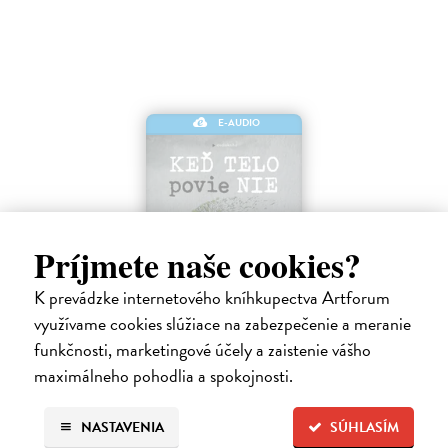
E-AUDIO
Príjmete naše cookies?
K prevádzke internetového kníhkupectva Artforum
Keď telo povie nie
využívame cookies slúžiace na zabezpečenie a meranie
Maté Gábor
| Elektronická audiokniha
funkčnosti, marketingové účely a zaistenie vášho
Prevencia pred chorobami ľudstvo zamestnáva od nepamäti. Lekár a
uznávaný autor Gábor Maté verí, že spôsob akým premýšľame a
maximálneho pohodlia a spokojnosti.
využívame svoju mozgovú kapacitu, má vplyv aj na naše fyzické
zdravie.
NASTAVENIA
SÚHLASÍM
Na stiahnutie ako
MP3