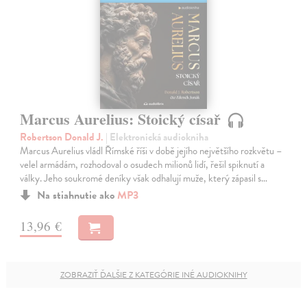
Marcus Aurelius: Stoický císař
Robertson Donald J.
| Elektronická audiokniha
Marcus Aurelius vládl Římské říši v době jejího největšího rozkvětu –
velel armádám, rozhodoval o osudech milionů lidí, řešil spiknutí a
války. Jeho soukromé deníky však odhalují muže, který zápasil s…
Na stiahnutie ako
MP3
13,96 €
ZOBRAZIŤ ĎALŠIE Z KATEGÓRIE INÉ AUDIOKNIHY