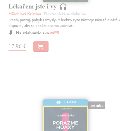
Lékařem jste i vy
Höschlová Kristina
| Elektronická audiokniha
Dech, postoj, pohyb i smysly. Všechny tyto nástroje nám tělo dává k
dispozici, aby se dokázalo samo uzdravit.
Na stiahnutie ako
MP3
17,96 €
E-AUDIO
novinka