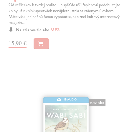
Od večierkov k tvrdej realite – a späť do uší.Papierovú podobu tejto
knihy už v kníhkupectvách nenájdete, stala sa vzácnym úlovkom.
Máte však jedinečnú šancu vypočuť si, ako znel kultový internetový
magazín…
Na stiahnutie ako
MP3
15,90 €
E-AUDIO
novinka