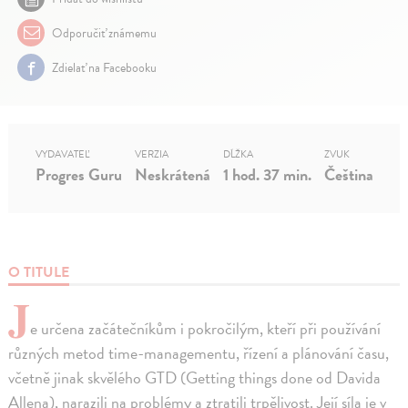
Odporučiť známemu
Zdielať na Facebooku
VYDAVATEĽ
VERZIA
DĹŽKA
ZVUK
Progres Guru
Neskrátená
1 hod. 37 min.
Čeština
O TITULE
J
e určena začátečníkům i pokročilým, kteří při používání
různých metod time-managementu, řízení a plánování času,
včetně jinak skvělého GTD (Getting things done od Davida
Allena), narazili na problémy a ztratili trpělivost. Její síla je v