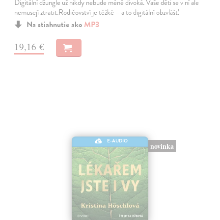
Digitální džungle už nikdy nebude méně divoká. Vaše děti se v ní ale
nemusejí ztratit.Rodičovství je těžké – a to digitální obzvlášť.
Na stiahnutie ako
MP3
19,16 €
E-AUDIO
novinka