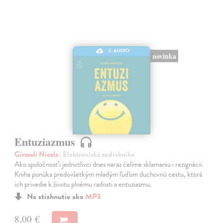
E-AUDIO
novinka
Entuziazmus
Girasoli Nicola
| Elektronická audiokniha
Ako spoločnosť i jednotlivci dnes naraz čelíme sklamaniu i rezignácii.
Kniha ponúka predovšetkým mladým ľuďom duchovnú cestu, ktorá
ich privedie k životu plnému radosti a entuziazmu.
Na stiahnutie ako
MP3
8,00 €