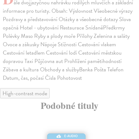
ále dvojjazyčnou nahrávku rodilých mluvčích a základní
informace pro turisty. Obsah: Výslovnost Všeobecné výrazy
Pozdravy a představování Otázky a všeobecné dotazy Slova
opačná Hotel - ubytování Restaurace SnídaněPředkrmy
Polévky Maso Ryby a plody moře Přílohy Zelenina a saláty
Ovoce a zákusky Nápoje Stížnosti Cestování vlakem
Cestování letadlem Cestování lodí Cestování městskou
dopravou Taxi Půjčovna aut Prohlížení pamětihodností
Zábava a kultura Obchody a službyBanka Pošta Telefon
Datum, čas, počasí Čísla Pohotovost
High-contrast mode
Podobné tituly
E-AUDIO