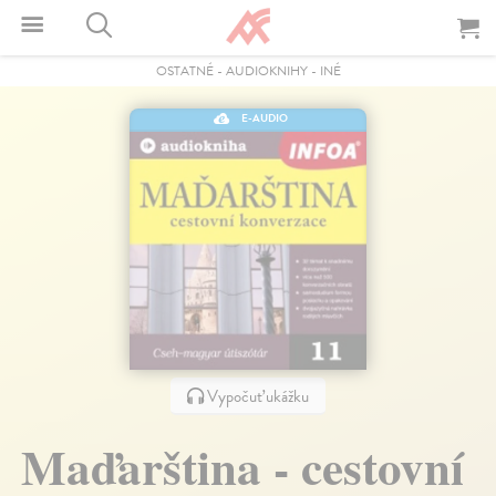
OSTATNÉ
-
AUDIOKNIHY
-
INÉ
E-AUDIO
Vypočuť ukážku
Maďarština - cestovní