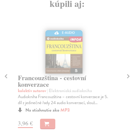
kúpili aj:
E-AUDIO
Francouzština - cestovní
Šp
konverzace
k
kolektív autorov
| Elektronická audiokniha
kol
Audiokniha Francouzština – cestovní konverzace je 5.
Aud
díl z jedinečné řady 24 audio konverzací, slouž...
z j
Na stiahnutie ako
MP3
3,96 €
3,