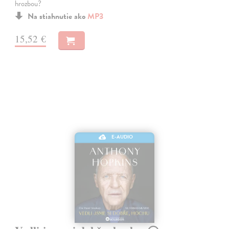
hrozbou?
Na stiahnutie ako
MP3
15,52 €
E-AUDIO