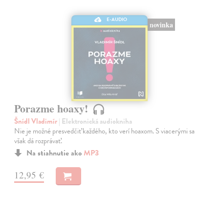
E-AUDIO
novinka
Porazme hoaxy!
Šnídl Vladimír
| Elektronická audiokniha
Nie je možné presvedčiť každého, kto verí hoaxom. S viacerými sa
však dá rozprávať.
Na stiahnutie ako
MP3
12,95 €