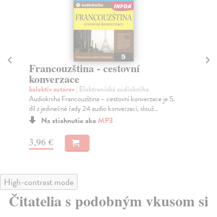
Francouzština - cestovní
Šp
konverzace
k
kolektív autorov
| Elektronická audiokniha
kol
Audiokniha Francouzština – cestovní konverzace je 5.
Aud
díl z jedinečné řady 24 audio konverzací, slouž...
z j
Na stiahnutie ako
MP3
3,96 €
3,
High-contrast mode
Čitatelia s podobným vkusom si