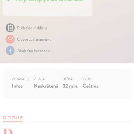
Pridať do wishlistu
Odporučiť známemu
Zdielať na Facebooku
VYDAVATEĽ
VERZIA
DĹŽKA
ZVUK
Infoa
Neskrátená
32 min.
Čeština
O TITULE
D