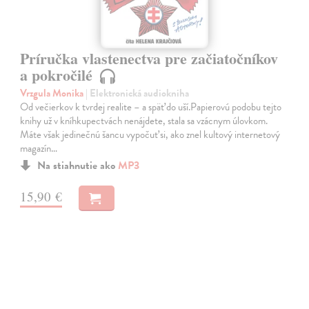
Príručka vlastenectva pre začiatočníkov
a pokročilé
Vrzgula Monika
| Elektronická audiokniha
Od večierkov k tvrdej realite – a späť do uší.Papierovú podobu tejto
knihy už v kníhkupectvách nenájdete, stala sa vzácnym úlovkom.
Máte však jedinečnú šancu vypočuť si, ako znel kultový internetový
magazín…
Na stiahnutie ako
MP3
15,90 €