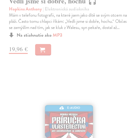
Vedli jsme si dobře, hochu
Hopkins Anthony
| Elektronická audiokniha
Mám v telefonu fotografii, na které jsem jako dítě se svým otcem na
pláži. Často tomu chlapci říkám: „Vedli jsme si dobře, hochu.“ Občas
se zamýšlím nad tím, jak se kluk z Walesu, syn pekaře, dostal až…
Na stiahnutie ako
MP3
19,96 €
E-AUDIO