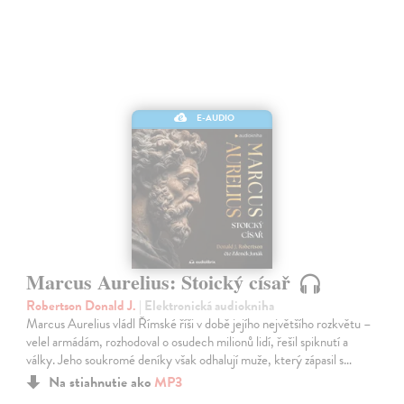
E-AUDIO
Marcus Aurelius: Stoický císař
Robertson Donald J.
| Elektronická audiokniha
Marcus Aurelius vládl Římské říši v době jejího největšího rozkvětu –
velel armádám, rozhodoval o osudech milionů lidí, řešil spiknutí a
války. Jeho soukromé deníky však odhalují muže, který zápasil s…
Na stiahnutie ako
MP3