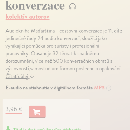
konverzace
kolektív autorov
Audiokniha Maďarština - cestovní konverzace je 11. díl z
jedinečné řady 24 audio konverzací, sloužící jako
vynikající pomůcka pro turisty i profesionální
pracovníky. Obsahuje 32 témat k snadnému
dorozumnění, více než 500 konverzačních obratů s
výslovností,samostudium formou poslechu a opakování.
Čítať ďalej
↓
E-audio na stiahnutie v digitálnom formáte
MP3
?
3,96 €
Titul je dostupný ihneď na stiahnutie