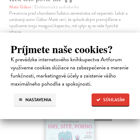
Maté Gábor
| Elektronická audiokniha
Prevencia pred chorobami ľudstvo zamestnáva od nepamäti. Lekár a
uznávaný autor Gábor Maté verí, že spôsob akým premýšľame a
využívame svoju mozgovú kapacitu, má vplyv aj na naše fyzické
zdravie.
Na stiahnutie ako
MP3
Príjmete naše cookies?
14,45 €
K prevádzke internetového kníhkupectva Artforum
využívame cookies slúžiace na zabezpečenie a meranie
funkčnosti, marketingové účely a zaistenie vášho
maximálneho pohodlia a spokojnosti.
NASTAVENIA
SÚHLASÍM
E-AUDIO
novinka