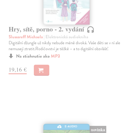
Hry, sítě, porno - 2. vydání
Slussareff Michaela
| Elektronická audiokniha
Digitální džungle už nikdy nebude méně divoká. Vaše děti se v ní ale
nemusejí ztratit.Rodičovství je těžké – a to digitální obzvlášť.
Na stiahnutie ako
MP3
19,16 €
E-AUDIO
novinka