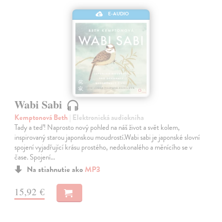
E-AUDIO
Wabi Sabi
Kemptonová Beth
| Elektronická audiokniha
Tady a teď! Naprosto nový pohled na náš život a svět kolem,
inspirovaný starou japonskou moudrostí.Wabi sabi je japonské slovní
spojení vyjadřující krásu prostého, nedokonalého a měnícího se v
čase. Spojení…
Na stiahnutie ako
MP3
15,92 €