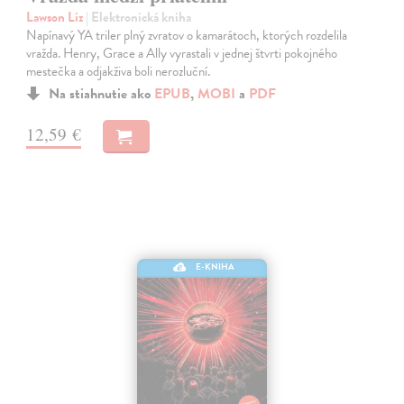
Lawson Liz
| Elektronická kniha
Napínavý YA triler plný zvratov o kamarátoch, ktorých rozdelila
vražda. Henry, Grace a Ally vyrastali v jednej štvrti pokojného
mestečka a odjakživa boli nerozluční.
Na stiahnutie ako
EPUB
,
MOBI
a
PDF
12,59 €
E-KNIHA