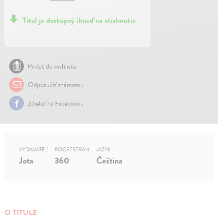
Titul je dostupný ihneď na stiahnutie
Pridať do wishlistu
Odporučiť známemu
Zdielať na Facebooku
VYDAVATEĽ
POČET STRÁN
JAZYK
Jota
360
Čeština
O TITULE