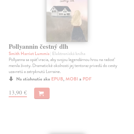
Pollyannin čestný dlh
Smith Harriet Lummis
| Elektronická kniha
Pollyanna sa opäť vracia, aby svojou legendárnou hrou na radosť
menila životy. Dramatické okolnosti jej tentoraz privedú do cesty
uzavretú a zatrpknutú Lorraine.
Na stiahnutie ako
EPUB
,
MOBI
a
PDF
13,90 €