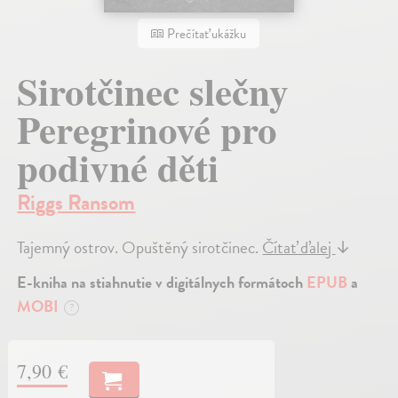
Prečítať ukážku
Sirotčinec slečny
Peregrinové pro
podivné děti
Riggs Ransom
Tajemný ostrov. Opuštěný sirotčinec.
Čítať ďalej
↓
E-kniha na stiahnutie v digitálnych formátoch
EPUB
a
MOBI
?
7,90 €