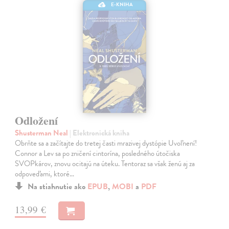
E-KNIHA
Odložení
Shusterman Neal
| Elektronická kniha
Obrňte sa a začítajte do tretej časti mrazivej dystópie Uvoľnení!
Connor a Lev sa po zničení cintorína, posledného útočiska
SVOPkárov, znovu ocitajú na úteku. Tentoraz sa však ženú aj za
odpoveďami, ktoré…
Na stiahnutie ako
EPUB
,
MOBI
a
PDF
13,99 €