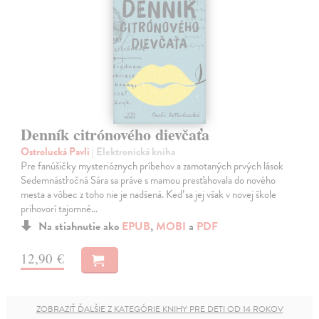
Denník citrónového dievčaťa
Ostrolucká Pavli
| Elektronická kniha
Pre fanúšičky mysterióznych príbehov a zamotaných prvých lások
Sedemnásťročná Sára sa práve s mamou presťahovala do nového
mesta a vôbec z toho nie je nadšená. Keď sa jej však v novej škole
prihovorí tajomné…
Na stiahnutie ako
EPUB
,
MOBI
a
PDF
12,90 €
ZOBRAZIŤ ĎALŠIE Z KATEGÓRIE KNIHY PRE DETI OD 14 ROKOV