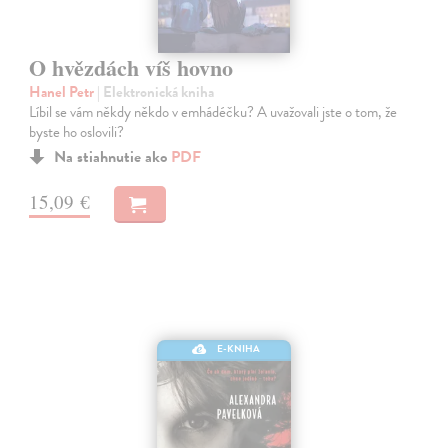
O hvězdách víš hovno
Hanel Petr
| Elektronická kniha
Líbil se vám někdy někdo v emhádéčku? A uvažovali jste o tom, že
byste ho oslovili?
Na stiahnutie ako
PDF
15,09 €
E-KNIHA