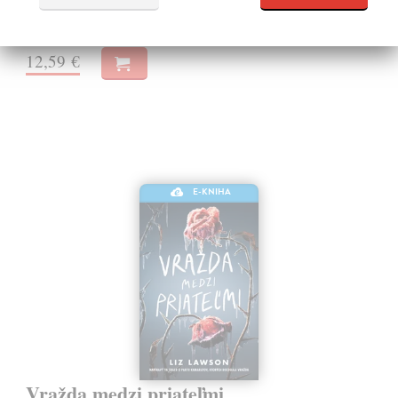
Na stiahnutie ako
EPUB
,
MOBI
a
PDF
12,59 €
E-KNIHA
Vražda medzi priateľmi