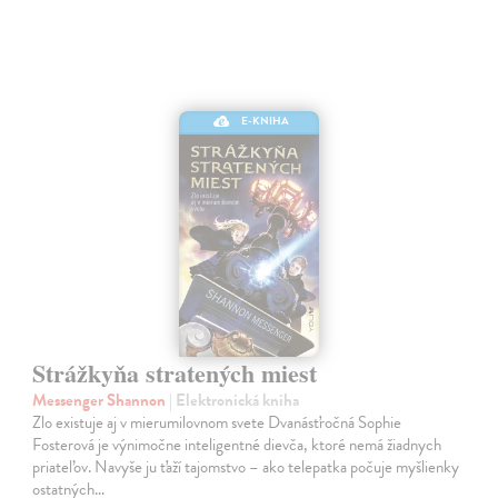
E-KNIHA
Strážkyňa stratených miest
Messenger Shannon
| Elektronická kniha
Zlo existuje aj v mierumilovnom svete Dvanásťročná Sophie
Fosterová je výnimočne inteligentné dievča, ktoré nemá žiadnych
priateľov. Navyše ju ťaží tajomstvo – ako telepatka počuje myšlienky
ostatných…