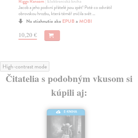
Líb
Riggs Ransom
| Elektronická kniha
jst
Jacob a jeho podivní přátelé jsou zpět! Poté co odvrátil
obrovskou hrozbu, která téměř zničila svět ...
Na stiahnutie ako
EPUB
a
MOBI
15
10,20 €
High-contrast mode
Čitatelia s podobným vkusom si
kúpili aj:
E-KNIHA