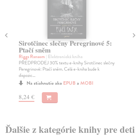
Sirotčinec slečny Peregrinové 5:
O
Ptačí sněm
Ha
Líb
Riggs Ransom
| Elektronická kniha
jst
PŘEDPRODEJ 30% textu e-knihy Sirotčinec slečny
Peregrinové: Ptačí sněm. Celá e-kniha bude k
dispozic...
Na stiahnutie ako
EPUB
a
MOBI
15
8,24 €
Ďalšie z kategórie knihy pre deti