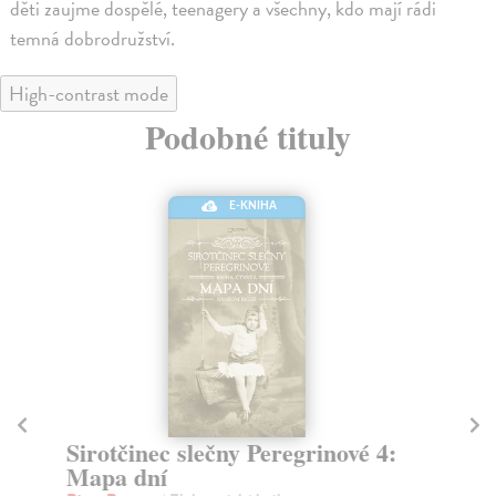
děti zaujme dospělé, teenagery a všechny, kdo mají rádi
temná dobrodružství.
High-contrast mode
Podobné tituly
E-KNIHA
Sirotčinec slečny Peregrinové 4:
O
Mapa dní
Ha