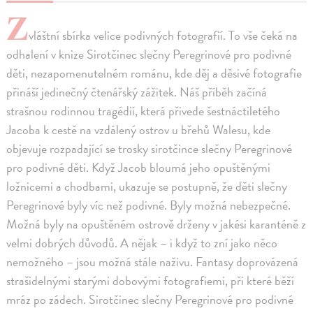
Z
vláštní sbírka velice podivných fotografií. To vše čeká na
odhalení v knize Sirotčinec slečny Peregrinové pro podivné
děti, nezapomenutelném románu, kde děj a děsivé fotografie
přináší jedinečný čtenářský zážitek. Náš příběh začíná
strašnou rodinnou tragédií, která přivede šestnáctiletého
Jacoba k cestě na vzdálený ostrov u břehů Walesu, kde
objevuje rozpadající se trosky sirotčince slečny Peregrinové
pro podivné děti. Když Jacob bloumá jeho opuštěnými
ložnicemi a chodbami, ukazuje se postupně, že děti slečny
Peregrinové byly víc než podivné. Byly možná nebezpečné.
Možná byly na opuštěném ostrově drženy v jakési karanténě z
velmi dobrých důvodů. A nějak – i když to zní jako něco
nemožného – jsou možná stále naživu. Fantasy doprovázená
strašidelnými starými dobovými fotografiemi, při které běží
mráz po zádech. Sirotčinec slečny Peregrinové pro podivné