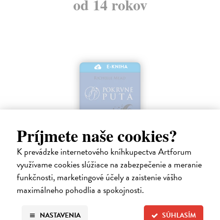
od 14 rokov
E-KNIHA
Príjmete naše cookies?
K prevádzke internetového kníhkupectva Artforum
využívame cookies slúžiace na zabezpečenie a meranie
Strieborné tiene
funkčnosti, marketingové účely a zaistenie vášho
maximálneho pohodlia a spokojnosti.
Mead Richelle
| Elektronická kniha
Piaty diel série Pokrvné putá, v ktorej upíri a alchymisti bojujú o lásku
aj šancu na prežitie. Sydney riskovala všetko, keď nasledovala inštinkt
NASTAVENIA
SÚHLASÍM
a vykročila na veľmi tenký ľad, aby ukryla svoje city pred…