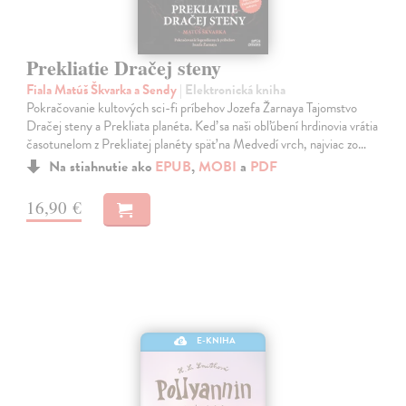
Prekliatie Dračej steny
Fiala Matúš Škvarka a Sendy
| Elektronická kniha
Pokračovanie kultových sci-fi príbehov Jozefa Žarnaya Tajomstvo
Dračej steny a Prekliata planéta. Keď sa naši obľúbení hrdinovia vrátia
časotunelom z Prekliatej planéty späť na Medvedí vrch, najviac zo…
Na stiahnutie ako
EPUB
,
MOBI
a
PDF
16,90 €
E-KNIHA