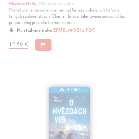
Blacková Holly
| Elektronická kniha
Pokračovanie bestsellerovej temnej fantasy o zlodejoch tieňov a
tajných spoločenstvách. Charlie Hallová, talentovaná podvodníčka,
pri poslednej prácičke takmer zomrela.
Na stiahnutie ako
EPUB
,
MOBI
a
PDF
12,59 €
E-KNIHA