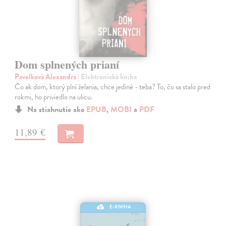
Dom splnených prianí
Pavelková Alexandra
| Elektronická kniha
Čo ak dom, ktorý plní želania, chce jediné - teba? To, čo sa stalo pred
rokmi, ho priviedlo na ulicu.
Na stiahnutie ako
EPUB
,
MOBI
a
PDF
11,89 €
E-KNIHA