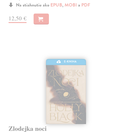
Na stiahnutie ako
EPUB
,
MOBI
a
PDF
12,50 €
E-KNIHA
Zlodejka noci