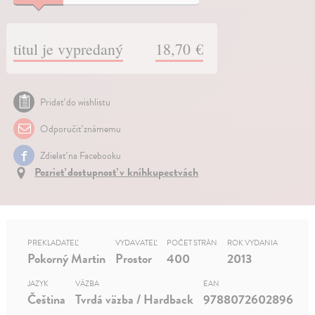
titul je vypredaný
18,70 €
Pridať do wishlistu
Odporučiť známemu
Zdielať na Facebooku
Pozrieť dostupnosť v kníhkupectvách
PREKLADATEĽ
VYDAVATEĽ
POČET STRÁN
ROK VYDANIA
Pokorný Martin
Prostor
400
2013
JAZYK
VÄZBA
EAN
Čeština
Tvrdá väzba / Hardback
9788072602896