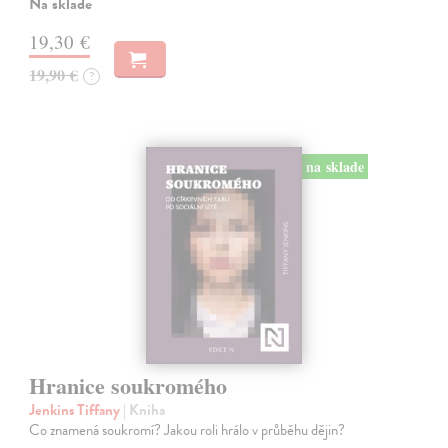
Na sklade
19,30 €
19,90 €
?
na sklade
Hranice soukromého
Jenkins Tiffany
| Kniha
Co znamená soukromí? Jakou roli hrálo v průběhu dějin?