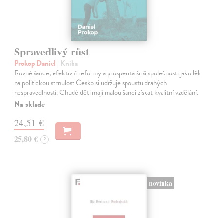
Spravedlivý růst
Prokop Daniel
| Kniha
Rovné šance, efektivní reformy a prosperita širší společnosti jako lék
na politickou strnulost Česko si udržuje spoustu drahých
nespravedlností. Chudé děti mají malou šanci získat kvalitní vzdělání.
Na sklade
24,51 €
25,80 €
?
novinka