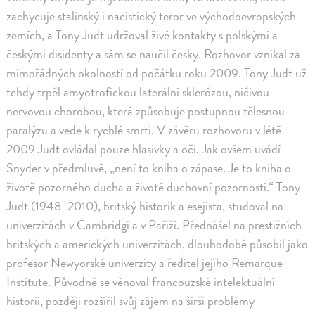
zachycuje stalinský i nacistický teror ve východoevropských
zemích, a Tony Judt udržoval živé kontakty s polskými a
českými disidenty a sám se naučil česky. Rozhovor vznikal za
mimořádných okolností od počátku roku 2009. Tony Judt už
tehdy trpěl amyotrofickou laterální sklerózou, ničivou
nervovou chorobou, která způsobuje postupnou tělesnou
paralýzu a vede k rychlé smrti. V závěru rozhovoru v létě
2009 Judt ovládal pouze hlasivky a oči. Jak ovšem uvádí
Snyder v předmluvě, „není to kniha o zápase. Je to kniha o
životě pozorného ducha a životě duchovní pozornosti.“ Tony
Judt (1948–2010), britský historik a esejista, studoval na
univerzitách v Cambridgi a v Paříži. Přednášel na prestižních
britských a amerických univerzitách, dlouhodobě působil jako
profesor Newyorské univerzity a ředitel jejího Remarque
Institute. Původně se věnoval francouzské intelektuální
historii, později rozšířil svůj zájem na širší problémy