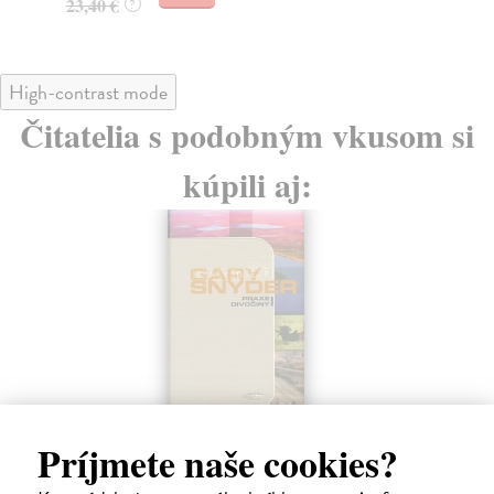
32,80 €
?
37
High-contrast mode
Čitatelia s podobným vkusom si
kúpili aj:
Príjmete naše cookies?
Obnova národů
Snyder Timothy
| Kniha