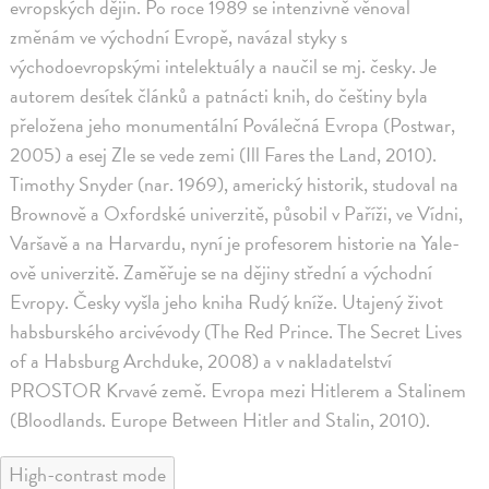
evropských dějin. Po roce 1989 se intenzivně věnoval
změnám ve východní Evropě, navázal styky s
východoevropskými intelektuály a naučil se mj. česky. Je
autorem desítek článků a patnácti knih, do češtiny byla
přeložena jeho monumentální Poválečná Evropa (Postwar,
2005) a esej Zle se vede zemi (Ill Fares the Land, 2010).
Timothy Snyder (nar. 1969), americký historik, studoval na
Brownově a Oxfordské univerzitě, působil v Paříži, ve Vídni,
Varšavě a na Harvardu, nyní je profesorem historie na Yale-
ově univerzitě. Zaměřuje se na dějiny střední a východní
Evropy. Česky vyšla jeho kniha Rudý kníže. Utajený život
habsburského arcivévody (The Red Prince. The Secret Lives
of a Habsburg Archduke, 2008) a v nakladatelství
PROSTOR Krvavé země. Evropa mezi Hitlerem a Stalinem
(Bloodlands. Europe Between Hitler and Stalin, 2010).
High-contrast mode