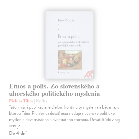
Etnos a polis. Zo slovenského a
uhorského politického myslenia
Pichler Tibor
| Kniha
Táto knižná publikácia je dielom kontinuity myslenia a bádania, s
ktorou Tibor Pichler už desaťročia sleduje slovenské politické
myslenie devätnásteho a dvadsiateho storočia. Deväť štúdií v nej
venuje…
Do 4 dní