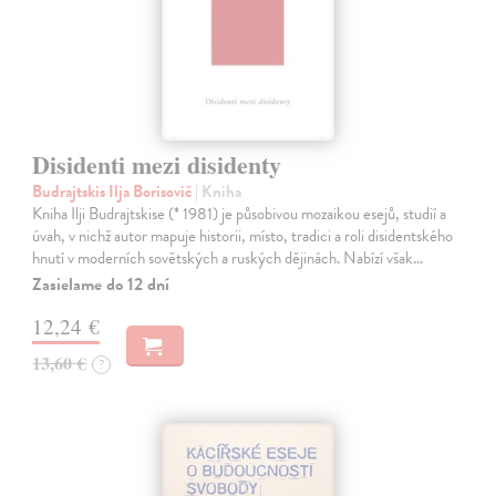
Disidenti mezi disidenty
Budrajtskis Ilja Borisovič
| Kniha
Kniha Ilji Budrajtskise (* 1981) je působivou mozaikou esejů, studií a
úvah, v nichž autor mapuje historii, místo, tradici a roli disidentského
hnutí v moderních sovětských a ruských dějinách. Nabízí však…
Zasielame do 12 dní
12,24 €
13,60 €
?