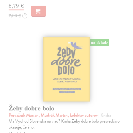
6,79 €
7,00 €
?
na sklade
Žeby dobre bolo
Porvažník Marián, Mudrák Martin, kolektív autorov
| Kniha
Má Východ Slovenska na viac? Kniha Žeby dobre bolo presvedčivo
ukazuje, že áno.