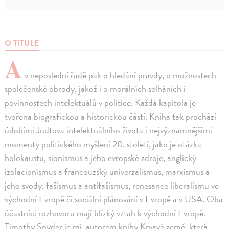
O TITULE
A
v neposlední řadě pak o hledání pravdy, o možnostech
společenské obrody, jakož i o morálních selháních i
povinnostech intelektuálů v politice. Každá kapitola je
tvořena biografickou a historickou částí. Kniha tak prochází
údobími Judtova intelektuálního života i nejvýznamnějšími
momenty politického myšlení 20. století, jako je otázka
holokaustu, sionismus a jeho evropské zdroje, anglický
izolacionismus a francouzský univerzalismus, marxismus a
jeho svody, fašismus a antifašismus, renesance liberalismu ve
východní Evropě či sociální plánování v Evropě a v USA. Oba
účastníci rozhovoru mají blízký vztah k východní Evropě.
Timothy Snyder je mj. autorem knihy Krvavé země, která