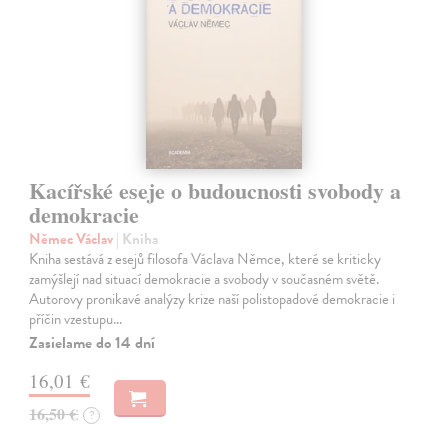
Kacířské eseje o budoucnosti svobody a
demokracie
Němec Václav
| Kniha
Kniha sestává z esejů filosofa Václava Němce, které se kriticky
zamýšlejí nad situací demokracie a svobody v současném světě.
Autorovy pronikavé analýzy krize naší polistopadové demokracie i
příčin vzestupu…
Zasielame do 14 dní
16,01 €
16,50 €
?