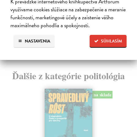
K prevádzke internetového kníhkupectva Artforum
Kniha je jedinečnou a přesvědčivou studií historického
využívame cookies slúžiace na zabezpečenie a meranie
vývoje etnických národů založeného na jazyce ...
Zasielame do 12 dní
funkčnosti, marketingové účely a zaistenie vášho
maximálneho pohodlia a spokojnosti.
22,60 €
23,30 €
?
NASTAVENIA
SÚHLASÍM
Ďalšie z kategórie politológia
na sklade