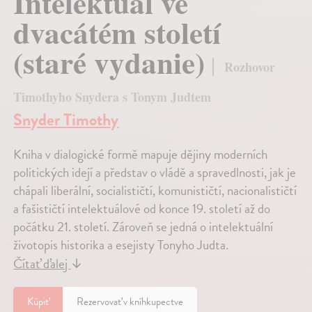
Intelektuál ve
dvacátém století
(staré vydanie)
Rozhovor
Timothyho Snydera s Tonym Judtem
Snyder Timothy
Kniha v dialogické formě mapuje dějiny moderních
politických idejí a představ o vládě a spravedlnosti, jak je
chápali liberální, socialističtí, komunističtí, nacionalističtí
a fašističtí intelektuálové od konce 19. století až do
počátku 21. století. Zároveň se jedná o intelektuální
životopis historika a esejisty Tonyho Judta.
Čítať ďalej
↓
Kúpiť
Rezervovať v kníhkupectve