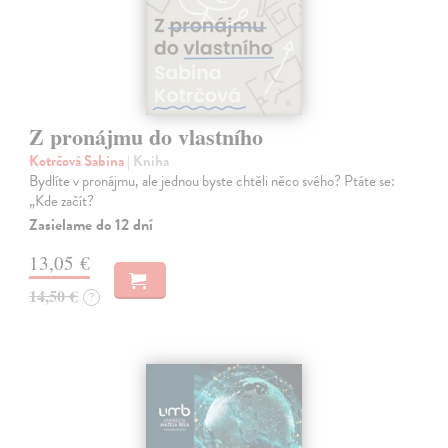
Z pronájmu do vlastního
Kotrčová Sabina
| Kniha
Bydlíte v pronájmu, ale jednou byste chtěli něco svého? Ptáte se:
„Kde začít?
Zasielame do 12 dní
13,05 €
14,50 €
?