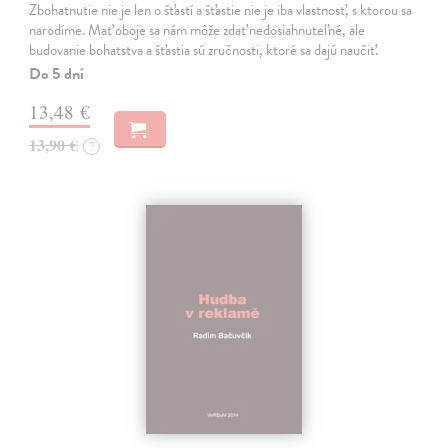
Zbohatnutie nie je len o šťastí a šťastie nie je iba vlastnosť, s ktorou sa
narodíme. Mať oboje sa nám môže zdať nedosiahnuteľné, ale
budovanie bohatstva a šťastia sú zručnosti, ktoré sa dajú naučiť.
Do 5 dní
13,48 €
13,90 €
?