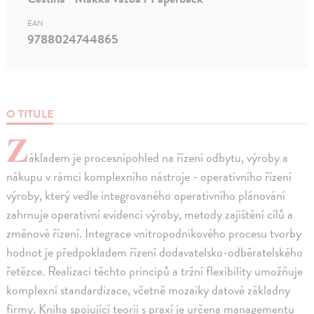
EAN
9788024744865
O TITULE
Z
ákladem je procesnípohled na řízení odbytu, výroby a
nákupu v rámci komplexního nástroje - operativního řízení
výroby, který vedle integrovaného operativního plánování
zahrnuje operativní evidenci výroby, metody zajištění cílů a
změnové řízení. Integrace vnitropodnikového procesu tvorby
hodnot je předpokladem řízení dodavatelsko-odběratelského
řetězce. Realizaci těchto principů a tržní flexibility umožňuje
komplexní standardizace, včetně mozaiky datové základny
firmy. Kniha spojující teorii s praxí je určena managementu