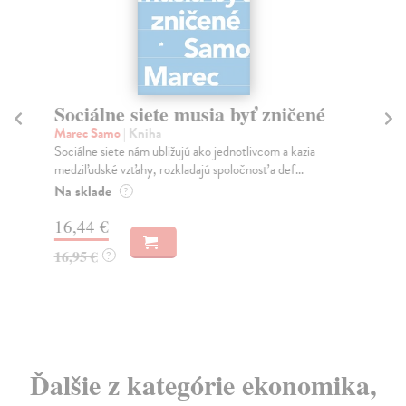
Sociálne siete musia byť zničené
S
K
Marec Samo
| Kniha
Sociálne siete nám ubližujú ako jednotlivcom a kazia
Mik
medziľudské vzťahy, rozkladajú spoločnosť a def...
Mon
o k
Na sklade
?
Na
16,44 €
23
16,95 €
?
24
Ďalšie z kategórie ekonomika,