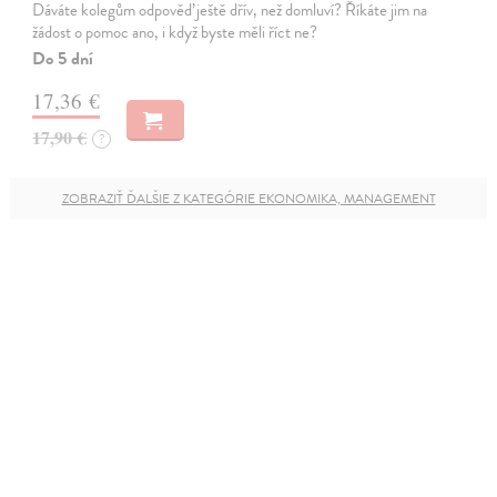
Dáváte kolegům odpověď ještě dřív, než domluví? Říkáte jim na
žádost o pomoc ano, i když byste měli říct ne?
Do 5 dní
17,36 €
17,90 €
?
ZOBRAZIŤ ĎALŠIE Z KATEGÓRIE EKONOMIKA, MANAGEMENT