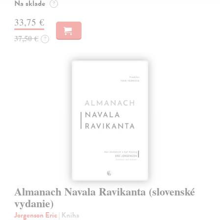
Na sklade
?
33,75 €
37,50 €
?
Almanach Navala Ravikanta (slovenské
vydanie)
Jorgenson Eric
| Kniha