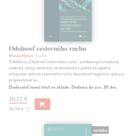
Odolnosť cestovného ruchu
Marciš Matúš
| Kniha
Publikácia „Odolnosť cestovného ruchu“ predstavuje komplexný
vedecký výstup zameraný na teoretické a praktické aspekty
schopnosti sektora cestovného ruchu absorbovať negatívne vplyvy a
prispôsobovať sa…
Dodávateľ nemá titul na sklade. Dodanie do cca. 30 dní.
20,12 €
20,74 €
?
novinka