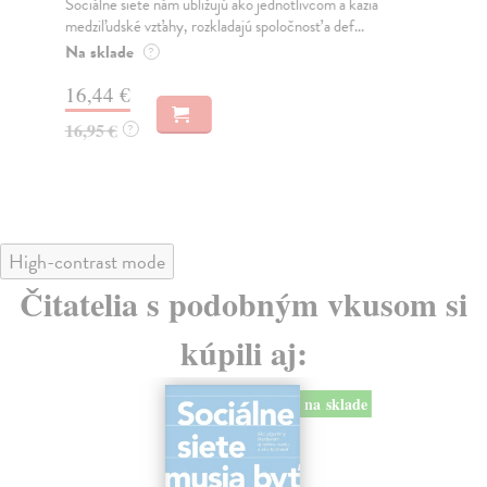
Sociálne siete nám ubližujú ako jednotlivcom a kazia
Mik
medziľudské vzťahy, rozkladajú spoločnosť a def...
Mon
o k
Na sklade
?
Na
16,44 €
23
16,95 €
?
24
High-contrast mode
Čitatelia s podobným vkusom si
kúpili aj:
na sklade