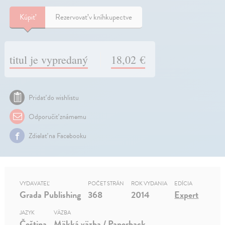
Kúpiť
Rezervovať v kníhkupectve
titul je vypredaný
18,02 €
Pridať do wishlistu
Odporučiť známemu
Zdielať na Facebooku
VYDAVATEĽ
POČET STRÁN
ROK VYDANIA
EDÍCIA
Grada Publishing
368
2014
Expert
JAZYK
VÄZBA
Čeština
Mäkká väzba / Paperback