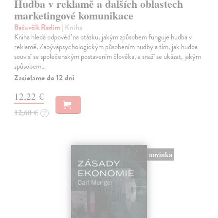
Hudba v reklamě a dalších oblastech
marketingové komunikace
Bačuvčík Radim
| Kniha
Kniha hledá odpověď na otázku, jakým způsobem funguje hudba v
reklamě. Zabývápsychologickým působením hudby a tím, jak hudba
souvisí se společenským postavením člověka, a snaží se ukázat, jakým
způsobem…
Zasielame do 12 dní
12,22 €
12,60 €
?
novinka