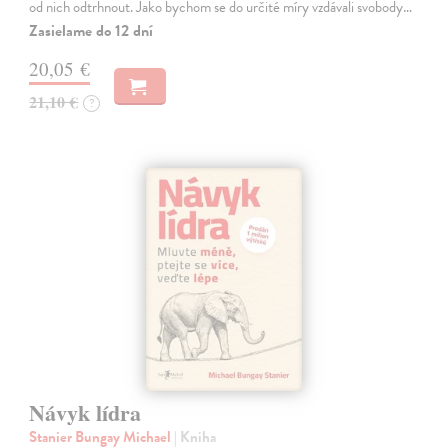
od nich odtrhnout. Jako bychom se do určité míry vzdávali svobody…
Zasielame do 12 dní
20,05 €
21,10 €
?
Návyk lídra
Stanier Bungay Michael
| Kniha