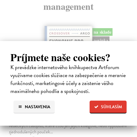
management
na sklade
novinka
Príjmete naše cookies?
K prevádzke internetového kníhkupectva Artforum
využívame cookies slúžiace na zabezpečenie a meranie
funkčnosti, marketingové účely a zaistenie vášho
maximálneho pohodlia a spokojnosti.
Ekonomie pro obecné blaho
NASTAVENIA
SÚHLASÍM
Tirole Jean
| Kniha
Ekonomie může pomoci realizovat společné dobro, pokud
ekonomové opustí své obvyklé role: psaní odborných článků do
vědeckých časopisů, které čtou jen jejich kolegové, nebo vypouštění
zjednodušených pouček…