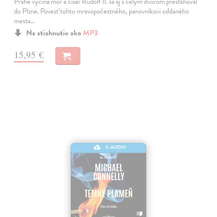
Prahe vyčíňa mor a cisár Rudolf II. sa aj s celým dvorom presťahoval
do Plzne. Povesť tohto mravopočestného, panovníkovi oddaného
mesta…
Na stiahnutie ako
MP3
15,95 €
E-AUDIO