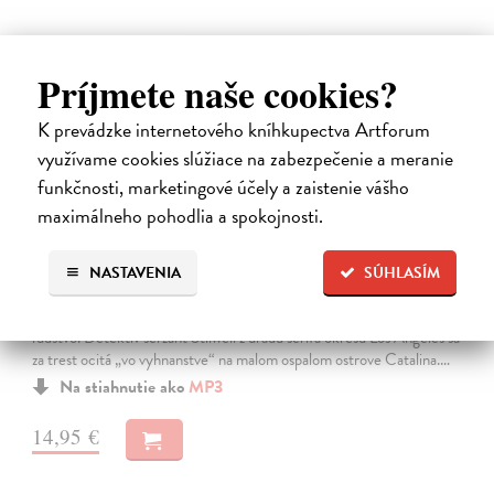
E-AUDIO
Príjmete naše cookies?
K prevádzke internetového kníhkupectva Artforum
využívame cookies slúžiace na zabezpečenie a meranie
funkčnosti, marketingové účely a zaistenie vášho
maximálneho pohodlia a spokojnosti.
Temný kvet
NASTAVENIA
SÚHLASÍM
Connelly Michael
| Elektronická audiokniha
Nové prostredie, postavy aj prostriedky, no zločiny staré ako samo
ľudstvo. Detektív seržant Stilwell z úradu šerifa okresu Los Angeles sa
za trest ocitá „vo vyhnanstve“ na malom ospalom ostrove Catalina.…
Na stiahnutie ako
MP3
14,95 €