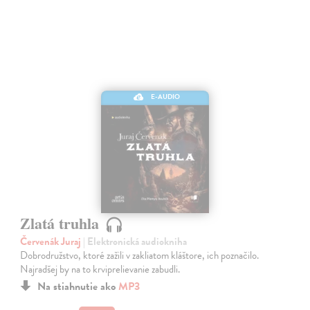
E-AUDIO
Zlatá truhla
Červenák Juraj
| Elektronická audiokniha
Dobrodružstvo, ktoré zažili v zakliatom kláštore, ich poznačilo.
Najradšej by na to krviprelievanie zabudli.
Na stiahnutie ako
MP3