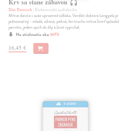
Krv sa stane zábavou
Dán Dominik
| Elektronická audiokniha
Mŕtve dievča v aute uprostred sídliska. Verdikt doktora Lengyela je
jednoznačný - mladá, zdravá, pekná, len trochu mŕtva.Smrť spôsobil
pervitín, jeden vpich do žily a život vyprchal.
Na stiahnutie ako
MP3
16,45 €
E-AUDIO