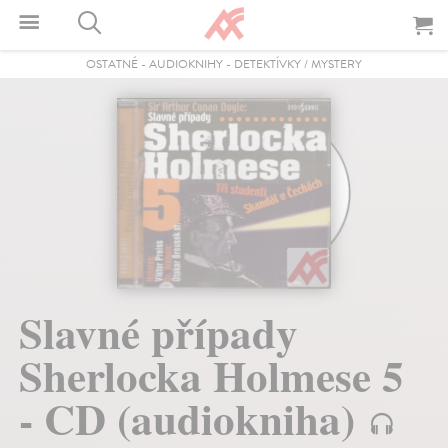
OSTATNÉ
-
AUDIOKNIHY
-
DETEKTÍVKY / MYSTERY
Slavné případy
Sherlocka Holmese 5
- CD (audiokniha)