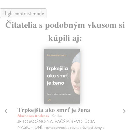
High-contrast mode
Čitatelia s podobným vkusom si
kúpili aj:
Trpkejšia ako smrť je žena
P
Marneros Andreas
| Kniha
Bor
JE TO MOŽNO NAJVÄČŠIA REVOLÚCIA
Tát
NAŠICH DNÍ: rovnocennosť a rovnoprávnosť ženy a
Bor