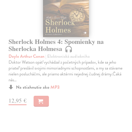
Sherlock Holmes 4: Spomienky na
Sherlocka Holmesa
Doyle Arthur Conan
| Elektronická audiokniha
Doktor Watson opäť vychádzal z početných prípadov, kde sa jeho
priateľ preslávil svojimi mimoriadnymi schopnosťami, a my sa stávame
nielen poslucháčmi, ale priamo aktérmi nejednej čudnej drámy.Čaká
nás…
Na stiahnutie ako
MP3
12,95 €