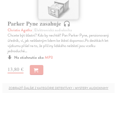
Parker Pyne zasahuje
Christie Agatha
| Elektronická audiokniha
Chcete být šťastní? Kdo by nechtěl! Pan Parker Pyne, penzionovaný
úředník, ví, jak nešťastným lidem ke štěstí dopomoci.Po desítkách let
výzkumu přišel na to, že příčiny lidského neštěstí jsou vcelku
jednoduché…
Na stiahnutie ako
MP3
13,80 €
ZOBRAZIŤ ĎALŠIE Z KATEGÓRIE DETEKTÍVKY / MYSTERY AUDIOKNIHY