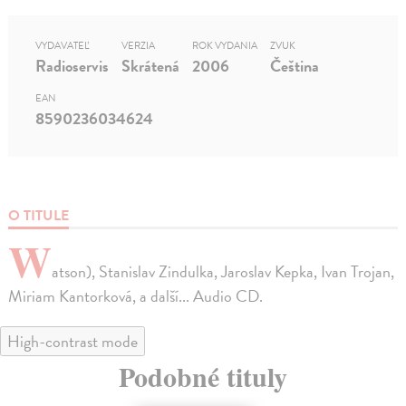
VYDAVATEĽ
VERZIA
ROK VYDANIA
ZVUK
Radioservis
Skrátená
2006
Čeština
EAN
8590236034624
O TITULE
W
atson), Stanislav Zindulka, Jaroslav Kepka, Ivan Trojan,
Miriam Kantorková, a další... Audio CD.
High-contrast mode
Podobné tituly