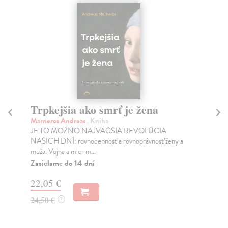
Trpkejšia ako smrť je žena
P
Marneros Andreas
| Kniha
Bor
JE TO MOŽNO NAJVÄČŠIA REVOLÚCIA
Tát
NAŠICH DNÍ: rovnocennosť a rovnoprávnosť ženy a
Bor
muža. Vojna a mier m...
Na
Zasielame do 14 dní
18
22,05 €
19
24,50 €
?