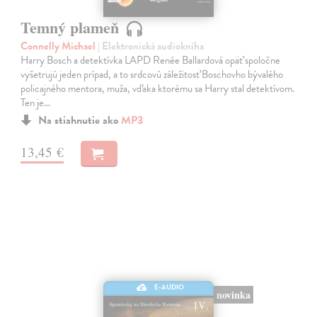
Temný plameň
Connelly Michael
| Elektronická audiokniha
Harry Bosch a detektívka LAPD Renée Ballardová opäť spoločne
vyšetrujú jeden prípad, a to srdcovú záležitosť Boschovho bývalého
policajného mentora, muža, vďaka ktorému sa Harry stal detektívom.
Ten je…
Na stiahnutie ako
MP3
13,45 €
E-AUDIO
novinka