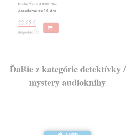
muža. Vojna a mier m...
Na
Zasielame do 14 dní
18
22,05 €
19
24,50 €
?
Ďalšie z kategórie detektívky /
mystery audioknihy
E-AUDIO