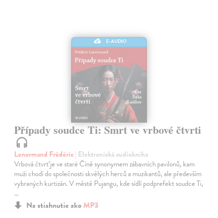
E-AUDIO
Případy soudce Ti: Smrt ve vrbové čtvrti
Lenormand Frédéric
| Elektronická audiokniha
Vrbová čtvrť je ve staré Číně synonymem zábavních pavilonů, kam
muži chodí do společnosti skvělých herců a muzikantů, ale především
vybraných kurtizán. V městě Pujangu, kde sídlí podprefekt soudce Ti,
…
Na stiahnutie ako
MP3