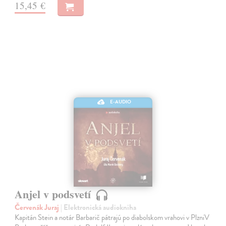
15,45 €
E-AUDIO
Anjel v podsvetí
Červenák Juraj
| Elektronická audiokniha
Kapitán Stein a notár Barbarič pátrajú po diabolskom vrahovi v PlzniV