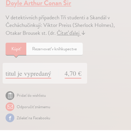
Doyle Arthur Conan Sir
V detektivních případech Tři studenti a Skandál v
Čecháchučinkují: Viktor Preiss (Sherlock Holmes),
Otakar Brousek st. (dr.
Čítať ďalej
↓
Kúpiť
Rezervovať v kníhkupectve
titul je vypredaný
4,70 €
Pridať do wishlistu
Odporučiť známemu
Zdielať na Facebooku