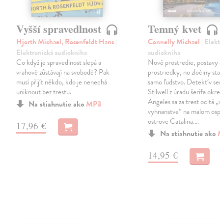
Vyšší spravedlnost
Temný kvet
Hjorth Michael, Rosenfeldt Hans
|
Connelly Michael
| Elek
Elektronická audiokniha
audiokniha
Co když je spravedlnost slepá a
Nové prostredie, postavy 
vrahové zůstávají na svobodě? Pak
prostriedky, no zločiny st
musí přijít někdo, kdo je nenechá
samo ľudstvo. Detektív se
uniknout bez trestu.
Stilwell z úradu šerifa okr
Angeles sa za trest ocitá „
Na stiahnutie ako
MP3
vyhnanstve“ na malom os
ostrove Catalina.…
17,96 €
Na stiahnutie ako
14,95 €