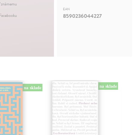
ť známemu
EAN
8590236044227
 Facebooku
na sklade
na sklade