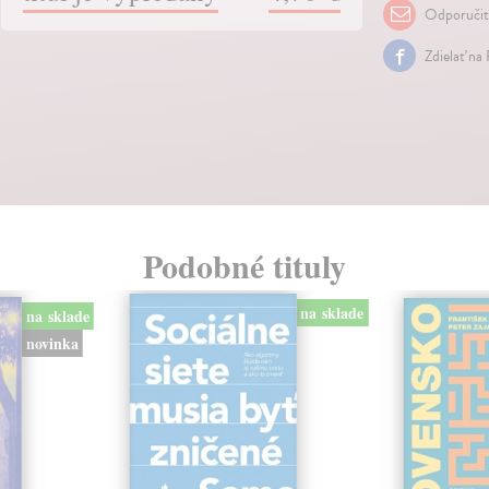
Odporuči
Zdielať na
Podobné tituly
na sklade
na sklade
novinka