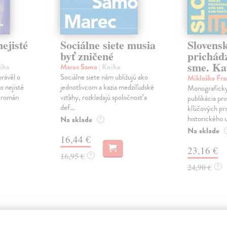
ejisté
Sociálne siete musia
Slovens
byť zničené
prichád
sme. Ka
iha
Marec Samo
| Kniha
právěl o
Sociálne siete nám ubližujú ako
Mikloško Fra
o nejisté
jednotlivcom a kazia medziľudské
Monograficky
ý román
vzťahy, rozkladajú spoločnosť a
publikácia pri
def...
kľúčových pr
historického u
Na sklade
?
Na sklade
16,44 €
23,16 €
16,95 €
?
24,90 €
?
atelia s podobným vkusom si kúpili