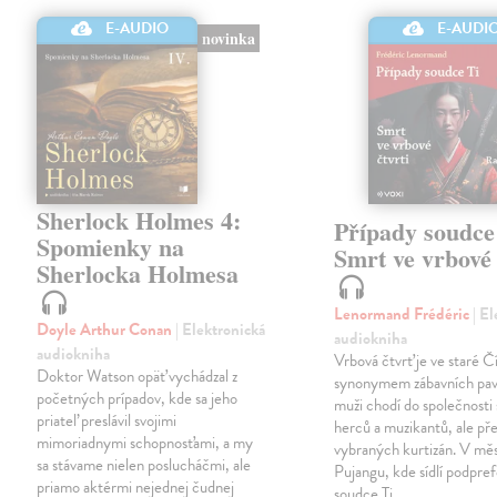
E-AUDIO
E-AUDI
novinka
Sherlock Holmes 4:
Případy soudce
Spomienky na
Smrt ve vrbové 
Sherlocka Holmesa
Lenormand Frédéric
| E
Doyle Arthur Conan
| Elektronická
audiokniha
audiokniha
Vrbová čtvrť je ve staré Č
Doktor Watson opäť vychádzal z
synonymem zábavních pav
početných prípadov, kde sa jeho
muži chodí do společnosti
priateľ preslávil svojimi
herců a muzikantů, ale př
mimoriadnymi schopnosťami, a my
vybraných kurtizán. V mě
sa stávame nielen poslucháčmi, ale
Pujangu, kde sídlí podpre
priamo aktérmi nejednej čudnej
soudce Ti,…