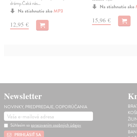
drámy.Čaká nás…
Na stiahnutie ako
Na stiahnutie ako
MP3
15,96 €
12,95 €
Newsletter
Kn
BRA
NOVINKY, PREDPREDAJE, ODPORÚČANIA
KOŠ
ŽILI
Súhlasím so
spracovaním osobných údajov
PEZ
BAN
PRIHLÁSIŤ SA