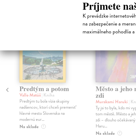
Príjmete na
K prevádzke internetové
na sklade
na zabezpečenie a merani
maximálneho pohodlia a 
Predtým a potom
Město a jeho n
zdi
Vallo Matúš
| Kniha
Predtým tu bola vízia skupiny
Murakami Haruki
| Kn
nadšencov, ktorí chceli premeniť
Ty jsi to byla, kdo mi vy
hlavné mesto Slovenska na
tom městě. Město a jeh
modernú eur...
zdi – dlouho očekávan
Haru...
Na sklade
?
Na sklade
?