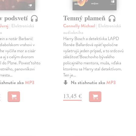
v podsvetí
Temný plameň
Juraj
| Elektronická
Connelly Michael
| Elektronická
a
audiokniha
ein a notár Barbarič
Harry Bosch a detektívka LAPD
 diabolskom vrahovi v
Renée Ballardová opäť spoločne
he vyčíňa mor a cisár
vyšetrujú jeden prípad, a to srdcovú
 sa aj s celým dvorom
záležitosť Boschovho bývalého
l do Plzne. Povesť tohto
policajného mentora, muža, vďaka
stného, panovníkovi
ktorému sa Harry stal detektívom.
 mesta…
Ten je…
iahnutie ako
MP3
Na stiahnutie ako
MP3
€
13,45 €