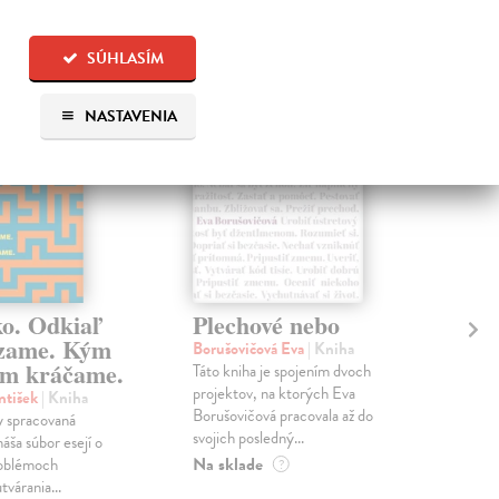
na sklade
na sklade
SÚHLASÍM
NASTAVENIA
ko. Odkiaľ
Plechové nebo
Po
zame. Kým
Borušovičová Eva
| Kniha
Kun
m kráčame.
Táto kniha je spojením dvoch
Poma
projektov, na ktorých Eva
čty
ntišek
| Kniha
Borušovičová pracovala až do
naps
 spracovaná
svojich posledný...
česk
náša súbor esejí o
Na sklade
Na 
oblémoch
?
tvárania...