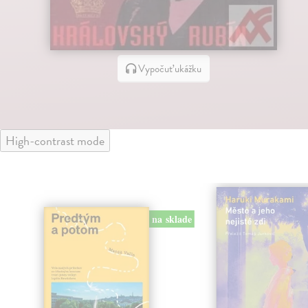
Vypočuť ukážku
High-contrast mode
na sklade