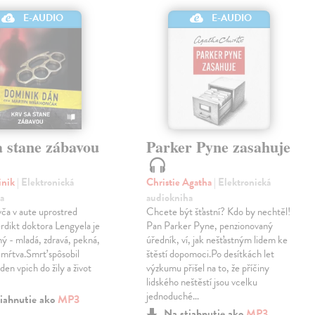
E-AUDIO
E-AUDIO
a stane zábavou
Parker Pyne zasahuje
inik
| Elektronická
Christie Agatha
| Elektronická
a
audiokniha
ča v aute uprostred
Chcete být šťastní? Kdo by nechtěl!
Verdikt doktora Lengyela je
Pan Parker Pyne, penzionovaný
ý - mladá, zdravá, pekná,
úředník, ví, jak nešťastným lidem ke
 mŕtva.Smrť spôsobil
štěstí dopomoci.Po desítkách let
eden vpich do žily a život
výzkumu přišel na to, že příčiny
lidského neštěstí jsou vcelku
jednoduché…
iahnutie ako
MP3
Na stiahnutie ako
MP3