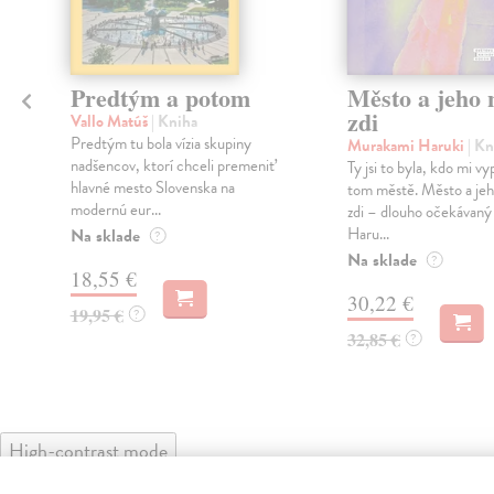
Predtým a potom
Město a jeho n
zdi
Vallo Matúš
| Kniha
Predtým tu bola vízia skupiny
Murakami Haruki
| Kn
nadšencov, ktorí chceli premeniť
Ty jsi to byla, kdo mi vy
hlavné mesto Slovenska na
tom městě. Město a jeh
modernú eur...
zdi – dlouho očekávan
Haru...
Na sklade
?
Na sklade
?
18,55 €
30,22 €
19,95 €
?
32,85 €
?
High-contrast mode
Čit