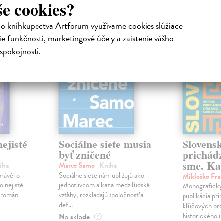
še cookies?
na sklade
na sklade
ho kníhkupectva Artforum využívame cookies slúžiace
novinka
e funkčnosti, marketingové účely a zaistenie vášho
spokojnosti.
ejisté
Sociálne siete musia
Slovens
byť zničené
prichád
sme. Ka
iha
Marec Samo
| Kniha
právěl o
Sociálne siete nám ubližujú ako
Mikloško Fra
o nejisté
jednotlivcom a kazia medziľudské
Monograficky
ý román
vzťahy, rozkladajú spoločnosť a
publikácia pri
def...
kľúčových pr
historického u
Na sklade
?