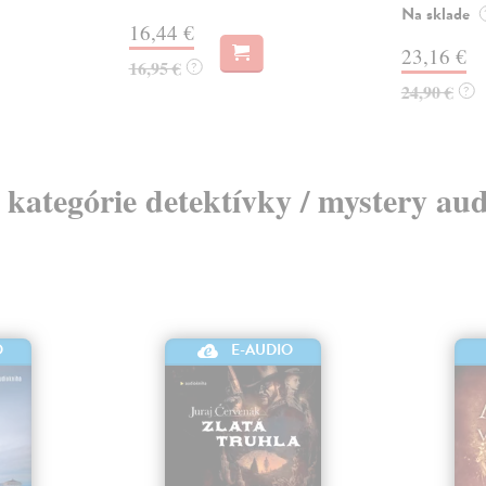
Na sklade
16,44 €
23,16 €
16,95 €
?
24,90 €
?
z kategórie detektívky / mystery au
O
E-AUDIO