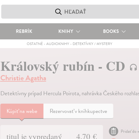
REBRÍK
KNIHY
BOOKS
OSTATNÉ
-
AUDIOKNIHY
-
DETEKTÍVKY / MYSTERY
Královský rubín - CD
Christie Agatha
Detektívny prípad Hercula Poirota, nahrávka Českého rozhlas
Kúpiť
na webe
Rezervovať v kníhkupectve
Pridať do w
titul je vypredaný
4,70 €