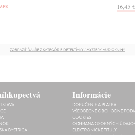
16,45 
MP3
ZOBRAZIŤ ĎALŠIE Z KATEGÓRIE DETEKTÍVKY / MYSTERY AUDIOKNIHY
íhkupectvá
Informácie
TISLAVA
DORUČENIE A PLATBA
ICE
VŠEOBECNÉ OBCHODNÉ PODM
NA
COOKIES
INOK
OCHRANA OSOBNÝCH ÚDAJO
SKÁ BYSTRICA
ELEKTRONICKÉ TITULY