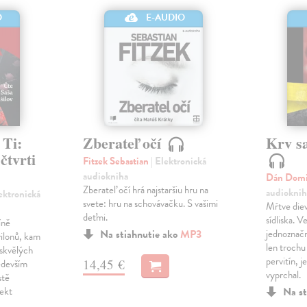
O
E-AUDIO
 Ti:
Zberateľ očí
Krv s
čtvrti
Fitzek Sebastian
| Elektronická
audiokniha
Dán Dom
Zberateľ očí hrá najstaršiu hru na
audioknih
lektronická
svete: hru na schovávačku. S vašimi
Mŕtve diev
deťmi.
sídliska. 
íně
Na stiahnutie ako
MP3
jednoznačn
ilonů, kam
len trochu
 skvělých
pervitín, j
14,45 €
edevším
vyprchal.
stě
fekt
Na st