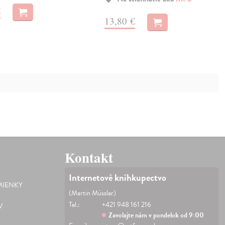
€
13,80 €
Kontakt
Internetové kníhkupectvo
IENKY
(Martin Müssler)
Tel.:
+421 948 161 216
V
Zavolajte nám v pondelok od 9:00