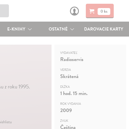
0 ks
E-KNIHY
OSTATNÉ
DAROVACIE KARTY
VYDAVATEĽ
Radioservis
VERZIA
Skrátená
u z roku 1995.
DĹŽKA
1 hod. 15 min.
ROK VYDANIA
2009
ZVUK
ishlistu
Čeština