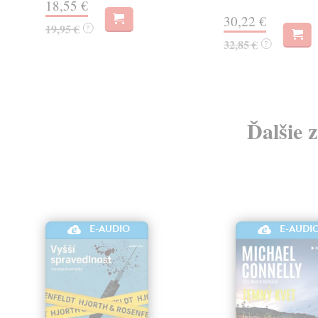
18,55 €
30,22 €
19,95 €
?
32,85 €
?
Ďalšie 
E-AUDIO
E-AUDI