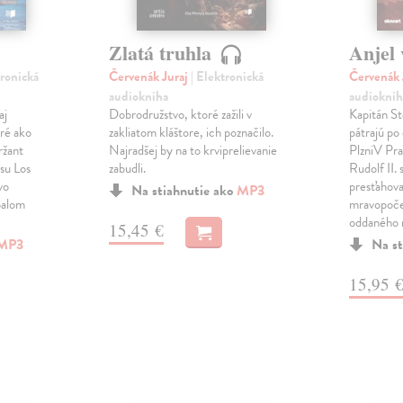
Zlatá truhla
Anjel 
tronická
Červenák Juraj
| Elektronická
Červenák 
audiokniha
audioknih
aj
Dobrodružstvo, ktoré zažili v
Kapitán St
aré ako
zakliatom kláštore, ich poznačilo.
pátrajú po
ržant
Najradšej by na to krviprelievanie
PlzniV Pra
esu Los
zabudli.
Rudolf II.
vo
presťahova
Na stiahnutie ako
MP3
palom
mravopoče
oddaného
15,45 €
MP3
Na st
15,95 