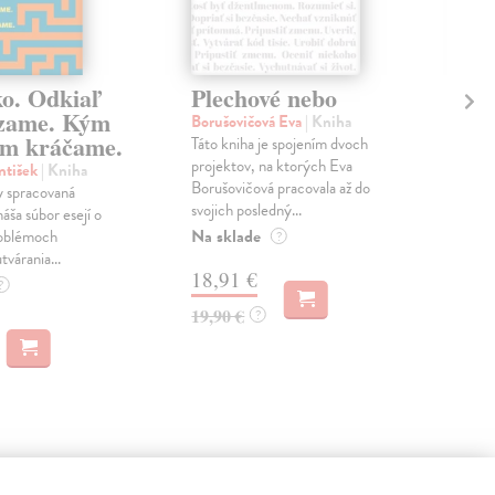
ko. Odkiaľ
Plechové nebo
Po
zame. Kým
Borušovičová Eva
| Kniha
Kun
m kráčame.
Táto kniha je spojením dvoch
Poma
projektov, na ktorých Eva
čty
ntišek
| Kniha
Borušovičová pracovala až do
naps
 spracovaná
svojich posledný...
česk
náša súbor esejí o
Na sklade
Na 
oblémoch
?
tvárania...
18,91 €
14
?
19,90 €
15,
?
 aj: