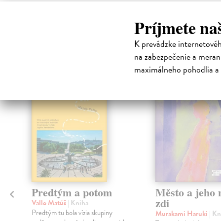
Príjmete na
High-contrast mode
Čit
K prevádzke internetové
na zabezpečenie a merani
maximálneho pohodlia a 
na sklade
Predtým a potom
Město a jeho n
zdi
Vallo Matúš
| Kniha
Predtým tu bola vízia skupiny
Murakami Haruki
| Kn