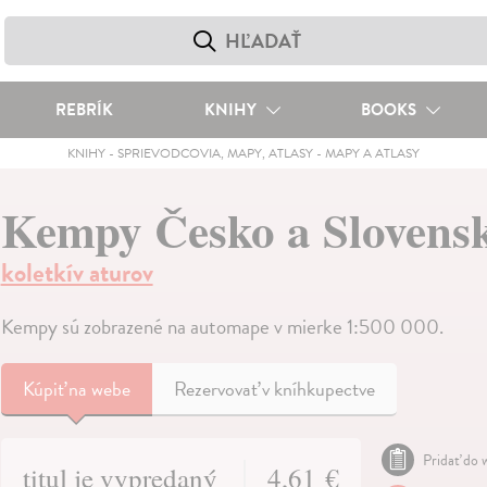
REBRÍK
KNIHY
BOOKS
KNIHY
-
SPRIEVODCOVIA, MAPY, ATLASY
-
MAPY A ATLASY
Kempy Česko a Slovens
koletkív aturov
Kempy sú zobrazené na automape v mierke 1:500 000.
Kúpiť
na webe
Rezervovať v kníhkupectve
Pridať do w
titul je vypredaný
4,61 €