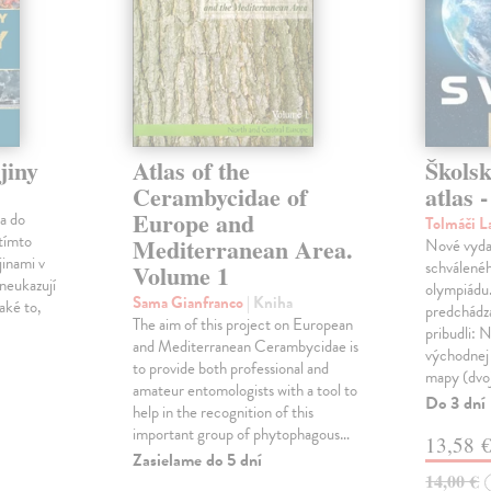
jiny
Atlas of the
Školsk
Cerambycidae of
atlas -
Europe and
ta do
Tolmáči L
tímto
Mediterranean Area.
Nové vyda
inami v
schválené
Volume 1
neukazují
olympiádu.
Sama Gianfranco
| Kniha
aké to,
predchádz
The aim of this project on European
pribudli: 
and Mediterranean Cerambycidae is
východnej
to provide both professional and
mapy (dvo
amateur entomologists with a tool to
Do 3 dní
help in the recognition of this
important group of phytophagous…
13,58 
Zasielame do 5 dní
14,00 €