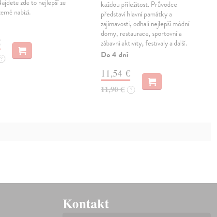
ajdete zde to nejlepší ze
každou příležitost. Průvodce
země nabízí.
představí hlavní památky a
zajímavosti, odhalí nejlepší módní
domy, restaurace, sportovní a
€
zábavní aktivity, festivaly a další.
Do 4 dní
?
11,54 €
11,90 €
?
Kontakt