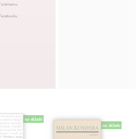
ť známemu
 Facebooku
na sklade
na sklade