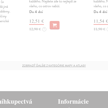
každého. Najdete zde to nejlepší ze
každého. N
 (a
všeho, co ostrov nabízí.
všeho, co 
dá jiná
roblémy.
Do 4 dní
Do 4 dní
íčiny
12,51 €
11,54 
merické
12,90 €
11,90 €
?
ZOBRAZIŤ ĎALŠIE Z KATEGÓRIE MAPY A ATLASY
íhkupectvá
Informácie