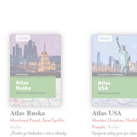
Atlas Ruska
Atlas USA
Marchand Pascal, Suss Cyrille
|
Montes Christian, Nédé
Kniha
Pascale
| Kniha
„Rusko je hádanka v nitru záhady
Spojené státy jsou po vše