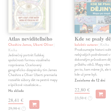
Atlas neviditeľného
Kde se psaly dě
Cheshire James, Uberti Oliver
|
kolektív autorov
| Kniha
Prozkoumejte historii svě
Kniha
nebývalých podrobností s 
Jedinečný portrét ľudskej
dokonalým průvodcem děj
spoločnosti formou vizuálneho
průběhu věků. Mapy nám 
rozprávania. Oceňovaný
jen to, kam máme jít, ale t
geograficko-dizajnérsky tím James
kde už jsme byli.
Cheshire a Oliver Uberti premieňa
rozsiahle súbory dát na pestré mapy
Zasielame do 12 dní
a špičkové vizualizácie.…
22,80 €
Na sklade
23,50 €
?
28,41 €
29,90 €
?