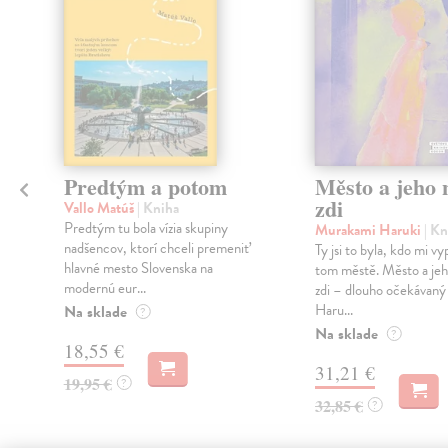
Predtým a potom
Město a jeho n
zdi
Vallo Matúš
| Kniha
Predtým tu bola vízia skupiny
Murakami Haruki
| Kn
nadšencov, ktorí chceli premeniť
Ty jsi to byla, kdo mi vy
hlavné mesto Slovenska na
tom městě. Město a jeh
modernú eur...
zdi – dlouho očekávan
Haru...
Na sklade
?
Na sklade
?
18,55 €
31,21 €
19,95 €
?
32,85 €
?