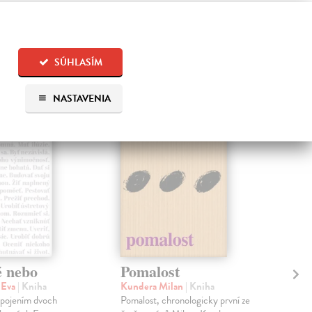
 aj:
SÚHLASÍM
na sklade
NASTAVENIA
na sklade
é nebo
Pomalost
Sl
pr
 Eva
| Kniha
Kundera Milan
| Kniha
sm
 spojením dvoch
Pomalost, chronologicky první ze