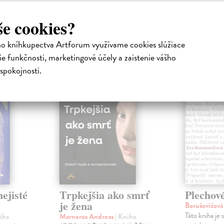
še cookies?
atelia s podobným vkusom si kúpili
ho kníhkupectva Artforum využívame cookies slúžiace
e funkčnosti, marketingové účely a zaistenie vášho
spokojnosti.
na sklade
ejisté
Trpkejšia ako smrť
Plechov
je žena
Borušovičová
Táto kniha je
iha
Marneros Andreas
| Kniha