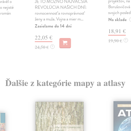
projektov, na
právěl o
JE TO MOŽNO NAJVÄČŠIA
Borušovičová 
o nejisté
REVOLÚCIA NAŠICH DNÍ:
svojich posled
ý román
rovnocennosť a rovnoprávnosť
ženy a muža. Vojna a mier m...
Na sklade
Zasielame do 14 dní
18,91 €
22,05 €
19,90 €
?
24,50 €
?
Ďalšie z kategórie mapy a atlasy