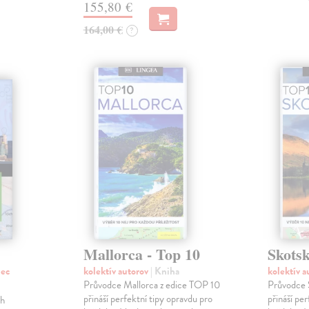
155,80 €
164,00 €
?
Mallorca - Top 10
Skotsk
lec
kolektív autorov
| Kniha
kolektív 
Průvodce Mallorca z edice TOP 10
Průvodce 
přináší perfektní tipy opravdu pro
přináší pe
ch