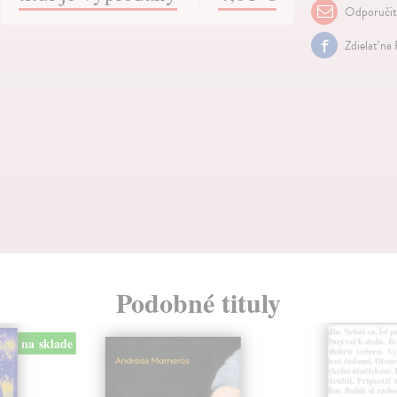
Odporuči
Zdielať na
Podobné tituly
na sklade