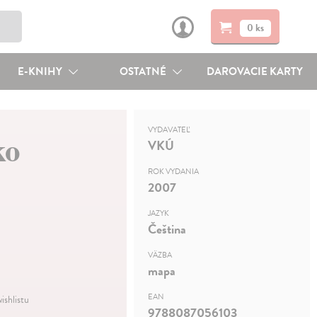
0 ks
E-KNIHY
OSTATNÉ
DAROVACIE KARTY
VYDAVATEĽ
ko
VKÚ
ROK VYDANIA
2007
JAZYK
Čeština
VÄZBA
mapa
EAN
ishlistu
9788087056103