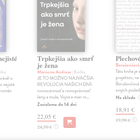
ejisté
Trpkejšia ako smrť
Plechov
je žena
Borušovičová
Táto kniha je
iha
Marneros Andreas
| Kniha
projektov, na
právěl o
JE TO MOŽNO NAJVÄČŠIA
Borušovičová 
o nejisté
REVOLÚCIA NAŠICH DNÍ:
svojich posled
ý román
rovnocennosť a rovnoprávnosť
ženy a muža. Vojna a mier m...
Na sklade
Zasielame do 14 dní
18,91 €
22,05 €
19,90 €
?
24,50 €
?