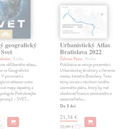
ý geografický
Urbanistický Atlas
 Svet
Bratislava 2022
adislav
| Kniha
Žalman Peter
| Kniha
nie obľúbeného atlasu,
Publikácia sa venuje prezentácii
ho na Geografickú
Urbanistickej štruktúry a členenia
 V porovnaní s
mesta, katastra Bratislavy. Tieto
ajúcim atlasom sveta
témy súvisia s návrhom nového
Nové mapy západnej a
územného plánu, ktorý by mal
 pologule Podrobnejšie
obsahovať hranice zastavaného a
jstrany): - SVET…
zastaviteľného…
Do 3 dní
€
21,34 €
22,00 €
?
?