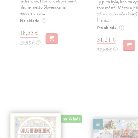
nadšencov, ktorí chceli premeniť
Ty jsi to byla, kdo mi vy
hlavné mesto Slovenska na
tom městě. Město a jeh
modernú eur...
zdi – dlouho očekávan
Haru...
Na sklade
?
Na sklade
?
18,55 €
31,21 €
19,95 €
?
32,85 €
?
na sklade