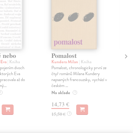
é nebo
Pomalost
Sl
pr
 Eva
| Kniha
Kundera Milan
| Kniha
sm
 spojením dvoch
Pomalost, chronologicky první ze
 ktorých Eva
čtyř románů Milana Kundery
Mik
pracovala až do
napsaných francouzsky, vychází v
Mon
ný...
českém ...
publ
Na sklade
kľú
?
?
hist
14,73 €
Na 
15,50 €
?
23
24,