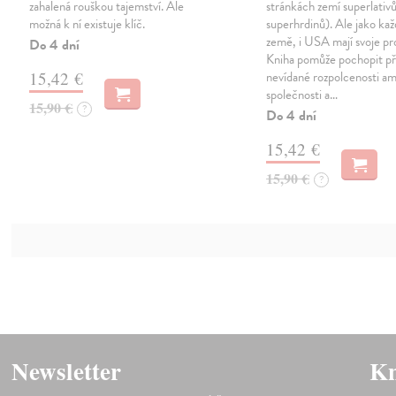
zahalená rouškou tajemství. Ale
stránkách zemí superlativů
možná k ní existuje klíč.
superhrdinů). Ale jako kaž
země, i USA mají svoje p
Do 4 dní
Kniha pomůže pochopit př
15,42 €
nevídané rozpolcenosti a
společnosti a…
15,90 €
?
Do 4 dní
15,42 €
15,90 €
?
Newsletter
Kn