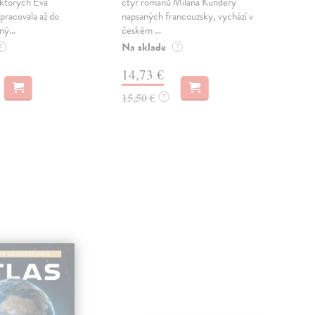
 ktorých Eva
čtyř románů Milana Kundery
Mik
pracovala až do
napsaných francouzsky, vychází v
Mon
ný...
českém ...
publ
Na sklade
kľú
?
?
hist
14,73 €
Na 
15,50 €
?
23
24,