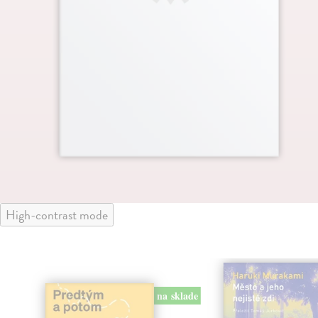
High-contrast mode
na sklade