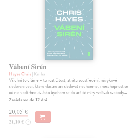
Vábení Sirén
Hayes Chris
| Kniha
Všichni to cítíme – tu roztržitost, ztrátu soustředění, návykové
sledování věcí, které vlastně ani sledovat nechceme, i neschopnost se
od nich odtrhnout. Jako bychom se do určité míry vzdávali svobody…
Zasielame do 12 dní
20,05 €
21,10 €
?