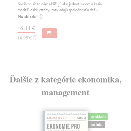
Sociálne siete nám ubližujú ako jednotlivcom a kazia
Mik
medziľudské vzťahy, rozkladajú spoločnosť a def...
Mon
o k
Na sklade
?
Na
16,44 €
23
16,95 €
?
24
Ďalšie z kategórie ekonomika,
management
na sklade
novinka