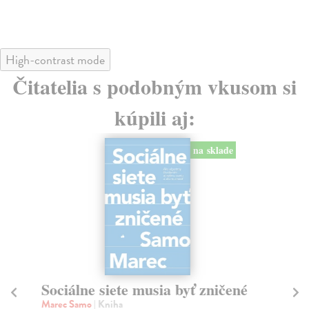
High-contrast mode
Čitatelia s podobným vkusom si
kúpili aj:
na sklade
Sociálne siete musia byť zničené
S
K
Marec Samo
| Kniha