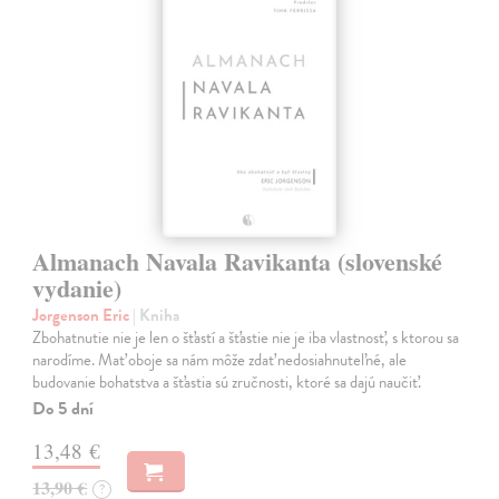
Almanach Navala Ravikanta (slovenské
vydanie)
Jorgenson Eric
| Kniha
Zbohatnutie nie je len o šťastí a šťastie nie je iba vlastnosť, s ktorou sa
narodíme. Mať oboje sa nám môže zdať nedosiahnuteľné, ale
budovanie bohatstva a šťastia sú zručnosti, ktoré sa dajú naučiť.
Do 5 dní
13,48 €
13,90 €
?