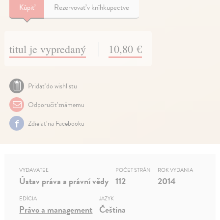
Kúpiť
Rezervovať v kníhkupectve
titul je vypredaný
10,80 €
Pridať do wishlistu
Odporučiť známemu
Zdielať na Facebooku
VYDAVATEĽ
POČET STRÁN
ROK VYDANIA
Ústav práva a právní vědy
112
2014
EDÍCIA
JAZYK
Právo a management
Čeština