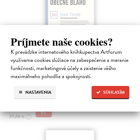
Príjmete naše cookies?
K prevádzke internetového kníhkupectva Artforum
Ekonomie pro obecné blaho
využívame cookies slúžiace na zabezpečenie a meranie
Tirole Jean
| Kniha
funkčnosti, marketingové účely a zaistenie vášho
Ekonomie může pomoci realizovat společné dobro, pokud
ekonomové opustí své obvyklé role: psaní odborných článků do
maximálneho pohodlia a spokojnosti.
vědeckých časopisů, které čtou jen jejich kolegové, nebo vypouštění
zjednodušených pouček…
NASTAVENIA
SÚHLASÍM
Na sklade
?
33,75 €
37,50 €
?