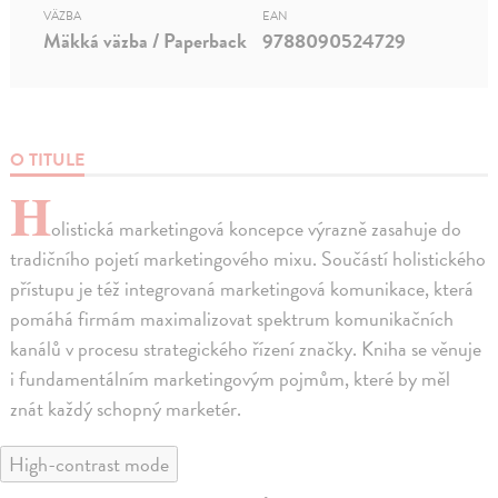
VÄZBA
EAN
Mäkká väzba / Paperback
9788090524729
O TITULE
H
olistická marketingová koncepce výrazně zasahuje do
tradičního pojetí marketingového mixu. Součástí holistického
přístupu je též integrovaná marketingová komunikace, která
pomáhá firmám maximalizovat spektrum komunikačních
kanálů v procesu strategického řízení značky. Kniha se věnuje
i fundamentálním marketingovým pojmům, které by měl
znát každý schopný marketér.
High-contrast mode