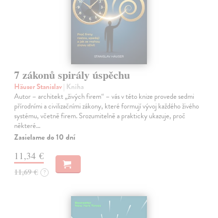
7 zákonů spirály úspěchu
Häuser Stanislav
| Kniha
Autor – architekt „živých firem“ – vás v této knize provede sedmi
přírodními a civilizačními zákony, které formují vývoj každého živého
systému, včetně firem. Srozumitelně a prakticky ukazuje, proč
některé…
Zasielame do 10 dní
11,34 €
11,69 €
?