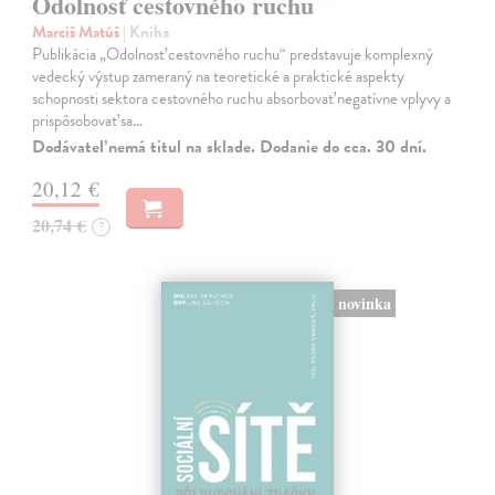
Odolnosť cestovného ruchu
Marciš Matúš
| Kniha
Publikácia „Odolnosť cestovného ruchu“ predstavuje komplexný
vedecký výstup zameraný na teoretické a praktické aspekty
schopnosti sektora cestovného ruchu absorbovať negatívne vplyvy a
prispôsobovať sa…
Dodávateľ nemá titul na sklade. Dodanie do cca. 30 dní.
20,12 €
20,74 €
?
novinka