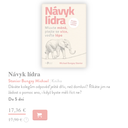
Návyk lídra
Stanier Bungay Michael
| Kniha
Dáváte kolegům odpověď ještě dřív, než domluví? Říkáte jim na
žádost o pomoc ano, i když byste měli říct ne?
Do 5 dní
17,36 €
17,90 €
?