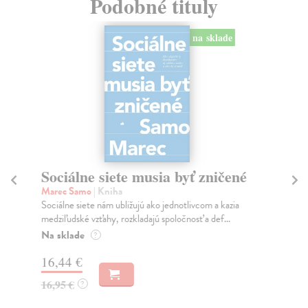
Podobné tituly
na sklade
Sociálne siete musia byť zničené
S
K
Marec Samo
| Kniha
Sociálne siete nám ubližujú ako jednotlivcom a kazia
Mik
medziľudské vzťahy, rozkladajú spoločnosť a def...
Mon
o k
Na sklade
?
Na
16,44 €
23
16,95 €
?
24