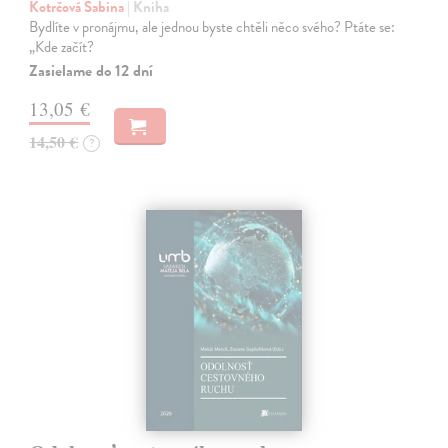
Kotrčová Sabina
| Kniha
Bydlíte v pronájmu, ale jednou byste chtěli něco svého? Ptáte se:
„Kde začít?
Zasielame do 12 dní
13,05 €
14,50 €
?