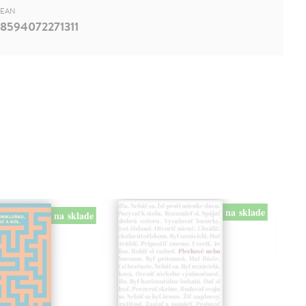
EAN
8594072271311
na sklade
na sklade