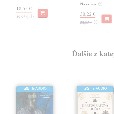
Na sklade
?
18,55 €
30,22 €
19,95 €
?
32,85 €
?
Ďalšie z kat
E-AUDIO
E-AUDIO