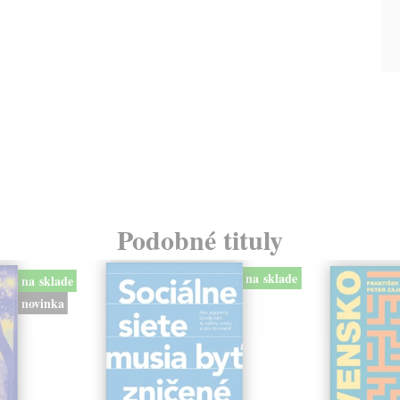
Podobné tituly
na sklade
na sklade
novinka