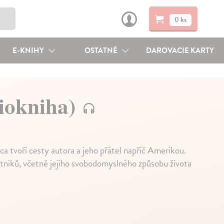
0 ks
E-KNIHY
OSTATNÉ
DAROVACIE KARTY
iokniha)
 tvoří cesty autora a jeho přátel napříč Amerikou.
eatniků, včetně jejího svobodomyslného způsobu života