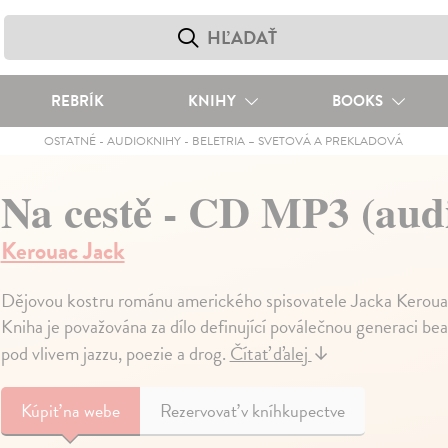
REBRÍK
KNIHY
BOOKS
OSTATNÉ
-
AUDIOKNIHY
-
BELETRIA – SVETOVÁ A PREKLADOVÁ
Na cestě - CD MP3 (aud
Kerouac Jack
Dějovou kostru románu amerického spisovatele Jacka Kerouaca
Kniha je považována za dílo definující poválečnou generaci b
pod vlivem jazzu, poezie a drog.
Čítať ďalej
↓
Kúpiť
na webe
Rezervovať v kníhkupectve