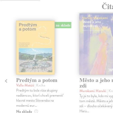
Čit
na sklade
Predtým a potom
Město a jeho n
zdi
Vallo Matúš
| Kniha
Predtým tu bola vízia skupiny
Murakami Haruki
| Kn
nadšencov, ktorí chceli premeniť
Ty jsi to byla, kdo mi vy
hlavné mesto Slovenska na
tom městě. Město a jeh
modernú eur...
zdi – dlouho očekávan
Haru...
Na sklade
?