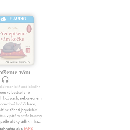
E-AUDIO
píšeme vám
u
 Elektronická audiokniha
ponský bestseller o
h kožíšcích, nekonečném
opravdové kočičí lásce,
zí ve třiceti jazycích.V
ótu, v pátém patře budovy
padlé uličky sídlí klinika…
iahnutie ako
MP3