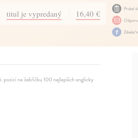
Pridať d
titul je vypredaný
16,40 €
Odporuč
Zdielať 
5. pozicí na žebříčku 100 nejlepších anglicky