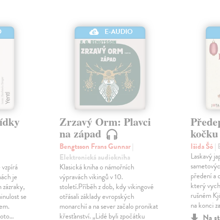
O
E-AUDIO
vídky
Zrzavý Orm: Plavci
Přede
na západ
kočk
Bengtsson Frans Gunnar
|
Išida Šó
|
Laskavý ja
Elektronická audiokniha
sametovýc
 vzpírá
Klasická kniha o námořních
předení a 
hách je
výpravách vikingů v 10.
který vychá
n zázraky,
století.Příběh z dob, kdy vikingové
rušném Kj
minulost se
otřásali základy evropských
na konci za
kem.
monarchií a na sever začalo pronikat
hoto…
křesťanství. „Lidé byli zpočátku
Na st