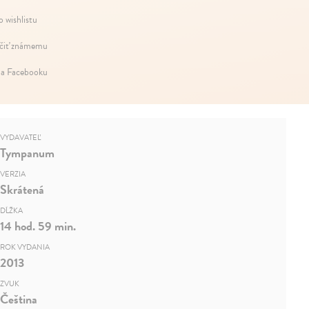
o wishlistu
iť známemu
na Facebooku
VYDAVATEĽ
Tympanum
VERZIA
Skrátená
DĹŽKA
14 hod. 59 min.
ROK VYDANIA
2013
ZVUK
Čeština