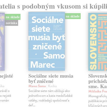
atelia s podobným vkusom si kúpili
na sklade
na sklade
novinka
ejisté
Sociálne siete musia
Slovens
byť zničené
prichád
sme. Ka
iha
Marec Samo
| Kniha
právěl o
Sociálne siete nám ubližujú ako
Mikloško Fra
o nejisté
jednotlivcom a kazia medziľudské
Monograficky
ý román
vzťahy, rozkladajú spoločnosť a
publikácia pri
def...
kľúčových pr