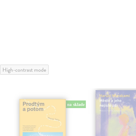
High-contrast mode
na sklade