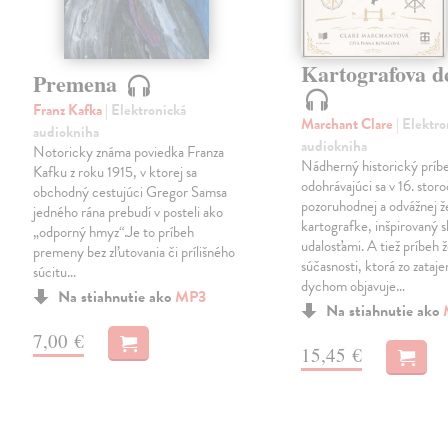
Kartografova d
Premena
Franz Kafka
| Elektronická
Marchant Clare
| Elektr
audiokniha
audiokniha
Notoricky známa poviedka Franza
Nádherný historický príb
Kafku z roku 1915, v ktorej sa
odohrávajúci sa v 16. storo
obchodný cestujúci Gregor Samsa
pozoruhodnej a odvážnej 
jedného rána prebudí v posteli ako
kartografke, inšpirovaný
„odporný hmyz“.Je to príbeh
udalosťami. A tiež príbeh 
premeny bez zľutovania či prílišného
súčasnosti, ktorá zo zataj
súcitu…
dychom objavuje…
Na stiahnutie ako
MP3
Na stiahnutie ako
7,00 €
15,45 €