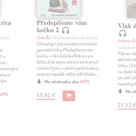
céra
Předepíšeme vám
Vlak 
kočku 2
onická
Išida Šó
| Elektronická audiokniha
Jachina G
Okouzlující pokračování oceňované
audioknih
japonské knihy Předepíšeme vám
eh
Píše se ro
kočku, v němž klinika Kokoro pro
čí o
definitivně 
léčbu duše znovu otevírá své brány.V
žene –
zítřky. O k
rušném Kjótu, v pátém patře budovy
 skutočnými
na vlastní
na konci zapadlé uličky sídlí klinika…
ženy zo
set dětí od
eným
Na stiahnutie ako
MP3
kazaňskýc
Na st
MP3
15,92 €
21,12 