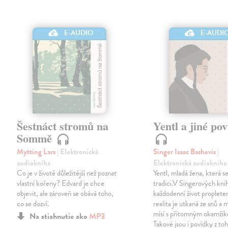
E-AUDIO
E-AUDI
Šestnáct stromů na
Yentl a jiné po
Sommě
Mytting Lars
| Elektronická
Singer Isaac Bashevis
|
audiokniha
Elektronická audiokniha
Co je v životě důležitější než poznat
Yentl, mladá žena, která se
vlastní kořeny? Edvard je chce
tradici.V Singerových kni
objevit, ale zároveň se obává toho,
každodenní život proplete
co se dozví.
realita je utkaná ze snů a 
mísí s přítomným okamži
Na stiahnutie ako
MP3
Takové jsou i povídky z to