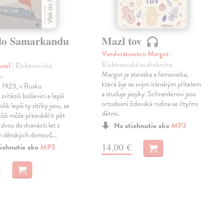
do Samarkandu
Mazl tov
Vanderstraeten Margot
|
Elektronická audiokniha
uzel
| Elektronická
Margot je ateistka a feministka,
a
která žije se svým íránským přítelem
k 1923, v Rusku
a studuje jazyky. Schneiderovi jsou
zvítězili bolševici a lepší
ortodoxní židovská rodina se čtyřmi
olik lepší ty zítřky jsou, se
dětmi.
 kůži může přesvědčit pět
 dvou do dvanácti let z
Na stiahnutie ako
MP3
h dětských domovů…
14,00 €
iahnutie ako
MP3
€