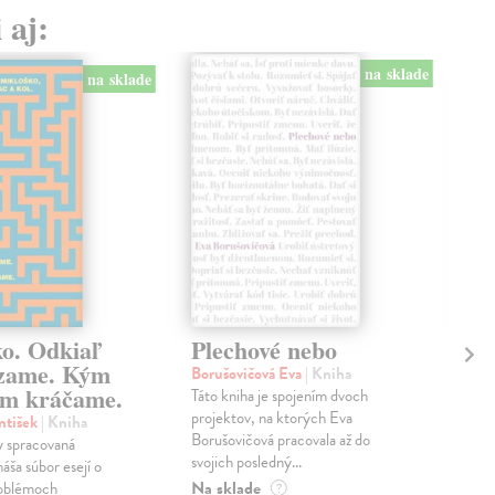
 aj:
na sklade
na sklade
ko. Odkiaľ
Plechové nebo
Po
zame. Kým
Borušovičová Eva
| Kniha
Kun
m kráčame.
Táto kniha je spojením dvoch
Poma
projektov, na ktorých Eva
čty
ntišek
| Kniha
Borušovičová pracovala až do
naps
 spracovaná
svojich posledný...
česk
náša súbor esejí o
Na sklade
Na 
oblémoch
?