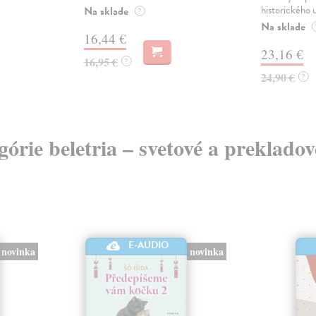
historického u
Na sklade
?
Na sklade
16,44 €
23,16 €
16,95 €
?
24,90 €
?
egórie beletria – svetové a preklado
E-AUDIO
novinka
novinka