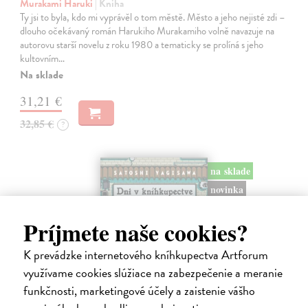
Murakami Haruki
| Kniha
Ty jsi to byla, kdo mi vyprávěl o tom městě. Město a jeho nejisté zdi –
dlouho očekávaný román Harukiho Murakamiho volně navazuje na
autorovu starší novelu z roku 1980 a tematicky se prolíná s jeho
kultovním…
Na sklade
31,21 €
32,85 €
?
na sklade
novinka
Príjmete naše cookies?
K prevádzke internetového kníhkupectva Artforum
využívame cookies slúžiace na zabezpečenie a meranie
funkčnosti, marketingové účely a zaistenie vášho