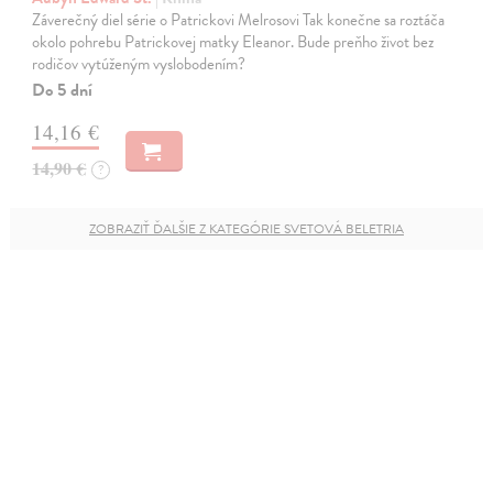
Záverečný diel série o Patrickovi Melrosovi Tak konečne sa roztáča
okolo pohrebu Patrickovej matky Eleanor. Bude preňho život bez
rodičov vytúženým vyslobodením?
Do 5 dní
14,16 €
14,90 €
?
ZOBRAZIŤ ĎALŠIE Z KATEGÓRIE SVETOVÁ BELETRIA