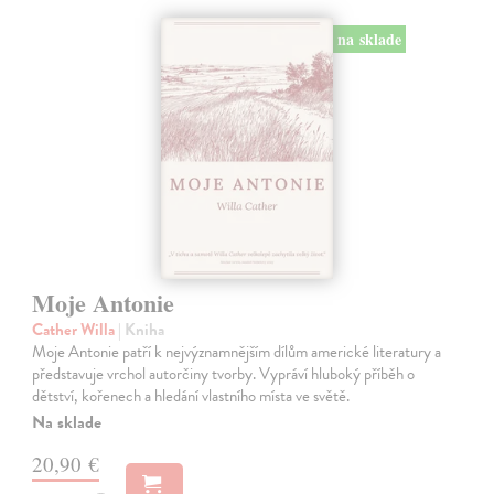
na sklade
Moje Antonie
Cather Willa
| Kniha
Moje Antonie patří k nejvýznamnějším dílům americké literatury a
představuje vrchol autorčiny tvorby. Vypráví hluboký příběh o
dětství, kořenech a hledání vlastního místa ve světě.
Na sklade
20,90 €