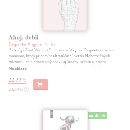
Ahoj, debil
Despentes Virginie
| Kniha
Po trilógii Život Vernona Subutexa sa Virginie Despentes vracia s
románom, ktorý pripomína ultrasúčasnú verziu Nebezpečných
známostí. Ide o príbeh plný hnevu aj útechy, vzdoru aj prijatia.
Na sklade
22,33 €
23,50 €
?
na sklade