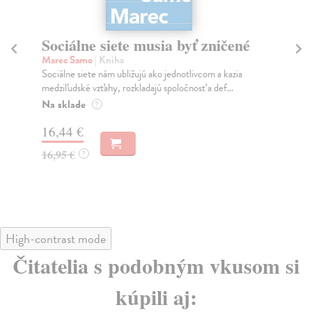
Sociálne siete musia byť zničené
S
K
Marec Samo
| Kniha
Sociálne siete nám ubližujú ako jednotlivcom a kazia
Mik
medziľudské vzťahy, rozkladajú spoločnosť a def...
Mon
o k
Na sklade
?
Na
16,44 €
23
16,95 €
?
24
High-contrast mode
Čitatelia s podobným vkusom si
kúpili aj: