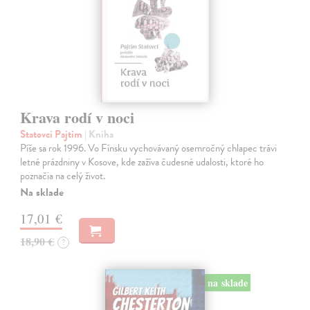
Krava rodí v noci
Statovci Pajtim
| Kniha
Píše sa rok 1996. Vo Fínsku vychovávaný osemročný chlapec trávi
letné prázdniny v Kosove, kde zažíva čudesné udalosti, ktoré ho
poznačia na celý život.
Na sklade
17,01 €
18,90 €
?
na sklade