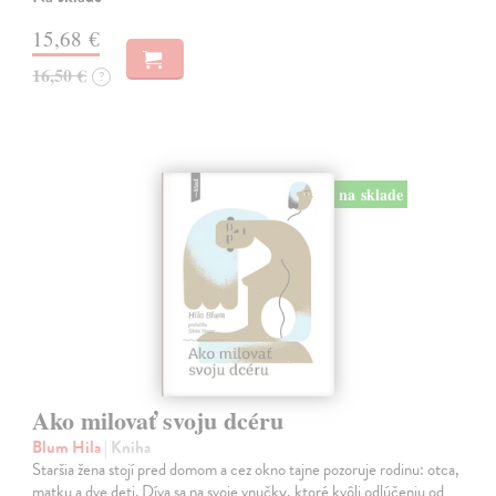
15,68 €
16,50 €
?
na sklade
Ako milovať svoju dcéru
Blum Hila
| Kniha
Staršia žena stojí pred domom a cez okno tajne pozoruje rodinu: otca,
matku a dve deti. Díva sa na svoje vnučky, ktoré kvôli odlúčeniu od