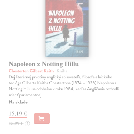
Napoleon z Notting Hillu
Chesterton Gilbert Keith
| Kniha
Dej literárnej prvotiny anglický spisovateľa, filozofa a laického
teológa Gilberta Keitha Chestertona (1874 – 1936) Napoleon z
Notting Hillu sa odohráva v roku 1984, keď sa Angličania rozhodli
zriecť parlamentnej…
Na sklade
15,19 €
15,99 €
?