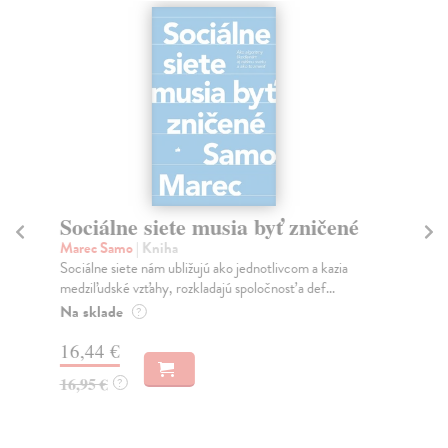
Sociálne siete musia byť zničené
S
K
Marec Samo
| Kniha
Sociálne siete nám ubližujú ako jednotlivcom a kazia
Mik
medziľudské vzťahy, rozkladajú spoločnosť a def...
Mon
o k
Na sklade
?
Na
16,44 €
23
16,95 €
?
24