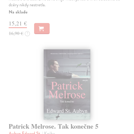
dcéry nikdy nestretla.
Na sklade
15,21 €
16,90 €
?
Patrick Melrose. Tak konečne 5
Aubyn Edward St.
| Kniha