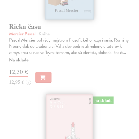
Rieka času
Mercier Pascal
| Kniha
Pascal Mercier bol vždy majstrom filozofického rozprávania. Romány
Nočný vlak do Lisabonu či Váha slov podnietili milióny čitateľov k
zamysleniu sa nad veľkými témami, ako sú identita, sloboda, čas či…
Na sklade
12,30 €
12,95 €
?
na sklade