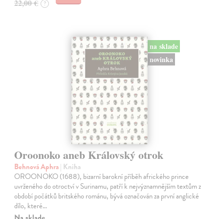
22,00 €
?
na sklade
novinka
Oroonoko aneb Královský otrok
Behnová Aphra
| Kniha
OROONOKO (1688), bizarní barokní příběh afrického prince
uvrženého do otroctví v Surinamu, patří k nejvýznamnějším textům z
období počátků britského románu, bývá označován za první anglické
dílo, které…
Na sklade