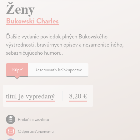
Ženy
Bukowski Charles
Ďalšie vydanie poviedok plných Bukowského
výstrednosti, bravúrnych opisov a nezameniteľného,
sebazničujúceho humoru.
Kúpiť
Rezervovať v kníhkupectve
titul je vypredaný
8,20 €
Pridať do wishlistu
Odporučiť známemu