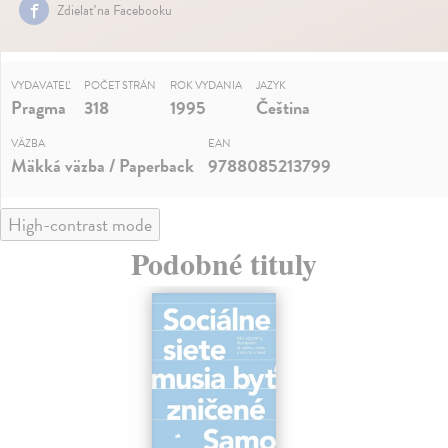
Zdielať na Facebooku
VYDAVATEĽ
POČET STRÁN
ROK VYDANIA
JAZYK
Pragma
318
1995
Čeština
VÄZBA
EAN
Mäkká väzba / Paperback
9788085213799
High-contrast mode
Podobné tituly