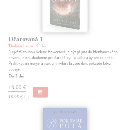
Očarovaná 1
Thalassa Laura
| Kniha
Největší touhou Selene Bowersové je být přijata do Henbaneského
covenu, elitní akademie pro čarodějky - a udělala by pro to cokoli.
Praktikování magie si však u ní vybírá krutou daň: pokaždé když
použije…
Do 3 dní
18,00 €
18,95 €
?