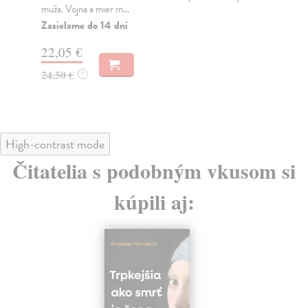
muža. Vojna a mier m...
Na
Zasielame do 14 dní
18
22,05 €
19
24,50 €
?
High-contrast mode
Čitatelia s podobným vkusom si
kúpili aj: