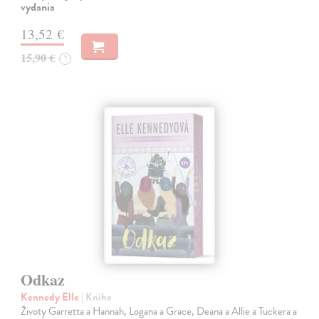
vydania
13,52 €
15,90 €
?
Odkaz
Kennedy Elle
| Kniha
Životy Garretta a Hannah, Logana a Grace, Deana a Allie a Tuckera a