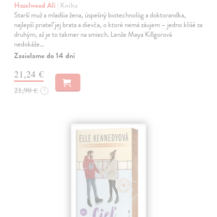
Hazelwood Ali
| Kniha
Starší muž a mladšia žena, úspešný biotechnológ a doktorandka,
najlepší priateľ jej brata a dievča, o ktoré nemá záujem – jedno klišé za
druhým, až je to takmer na smiech. Lenže Maya Killgorová
nedokáže…
Zasielame do 14 dní
21,24 €
21,90 €
?