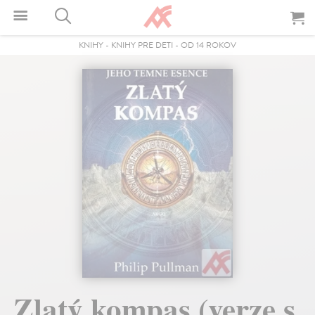
KNIHY
-
KNIHY PRE DETI
-
OD 14 ROKOV
Zlatý kompas (verze s