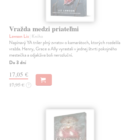
Vražda medzi priateľmi
Lawson Liz
| Kniha
Napínavý YA triler plný zvratov o kamarátoch, ktorých rozdelila
vražda. Henry, Grace a Ally vyrastali v jednej štvrti pokojného
mestečka a odjakživa boli nerozluční.
Do 3 dní
17,05 €
17,95 €
?