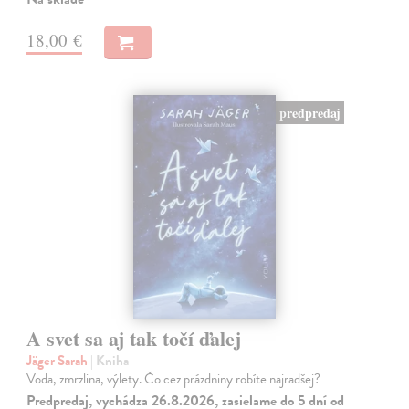
18,00 €
predpredaj
A svet sa aj tak točí ďalej
Jäger Sarah
| Kniha
Voda, zmrzlina, výlety. Čo cez prázdniny robíte najradšej?
Predpredaj, vychádza 26.8.2026, zasielame do 5 dní od