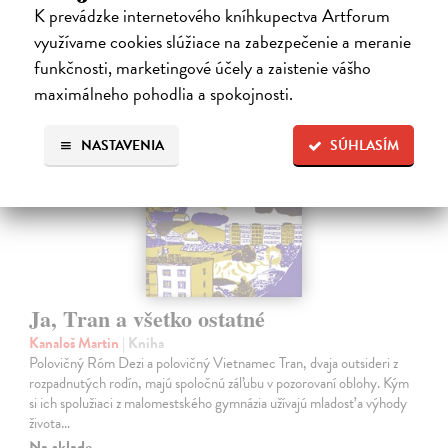
16,90 €
?
K prevádzke internetového kníhkupectva Artforum
využívame cookies slúžiace na zabezpečenie a meranie
funkčnosti, marketingové účely a zaistenie vášho
na sklade
maximálneho pohodlia a spokojnosti.
NASTAVENIA
SÚHLASÍM
Ja, Tran a všetko ostatné
Kanaloš Martin
| Kniha
Polovičný Róm Dezi a polovičný Vietnamec Tran, dvaja outsideri z
rozpadnutých rodín, majú spoločnú záľubu v pozorovaní oblohy. Kým
si ich spolužiaci z malomestského gymnázia užívajú mladosť a výhody
života…
Na sklade