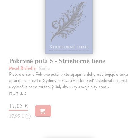
Pokrvné putá 5 - Strieborné tiene
Mead Richelle
| Kniha
Piaty diel série Pokrvné putá, v ktorej upíri a alchymisti bojujú o lásku
aj šancu na prežitie. Sydney riskovala všetko, keď nasledovala inštinkt
a vykročila na veľmi tenký ľad, aby ukryla svoje city pred…
Do 3 dní
17,05 €
17,95 €
?