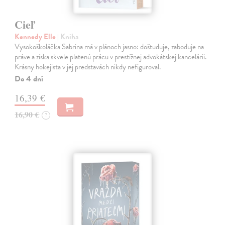
Cieľ
Kennedy Elle
| Kniha
Vysokoškoláčka Sabrina má v plánoch jasno: doštuduje, zaboduje na
práve a získa skvele platenú prácu v prestížnej advokátskej kancelárii.
Krásny hokejista v jej predstavách nikdy nefiguroval.
Do 4 dní
16,39 €
16,90 €
?