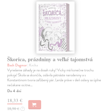
Škorica, prázdniny a veľké tajomstvá
Bach Dagmar
| Kniha
Vyriešenie záhady je na dosah ruky! Vicky má konečne trochu
pokoja! Škola sa skončila, oslávila pätnáste narodeniny a s
Konstantinom tvoria zaľúbený pár. Lenže práve v deň oslavy sa úplne
nečakane ocitne…
Do 4 dní
18,33 €
18,90 €
?