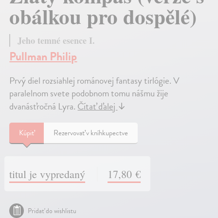
obálkou pro dospělé)
Jeho temné esence I.
Pullman Philip
Prvý diel rozsiahlej románovej fantasy tirlógie. V
paralelnom svete podobnom tomu nášmu žije
dvanásťročná Lyra.
Čítať ďalej
↓
Kúpiť
Rezervovať v kníhkupectve
titul je vypredaný
17,80 €
Pridať do wishlistu