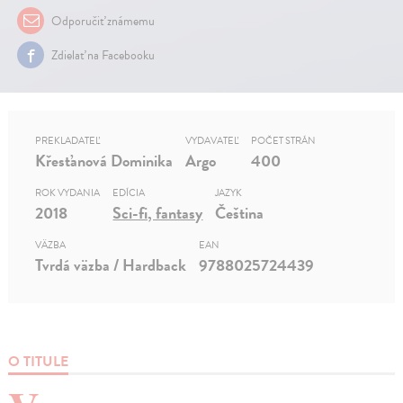
Odporučiť známemu
Zdielať na Facebooku
PREKLADATEĽ
VYDAVATEĽ
POČET STRÁN
Křesťanová Dominika
Argo
400
ROK VYDANIA
EDÍCIA
JAZYK
2018
Sci-fi, fantasy
Čeština
VÄZBA
EAN
Tvrdá väzba / Hardback
9788025724439
O TITULE