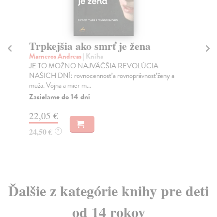
Trpkejšia ako smrť je žena
P
Marneros Andreas
| Kniha
Bor
JE TO MOŽNO NAJVÄČŠIA REVOLÚCIA
Tát
NAŠICH DNÍ: rovnocennosť a rovnoprávnosť ženy a
Bor
muža. Vojna a mier m...
Na
Zasielame do 14 dní
18
22,05 €
19
24,50 €
?
Ďalšie z kategórie knihy pre deti
od 14 rokov