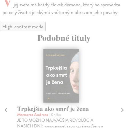
V
jej svete má každý človek démona, ktorý ho sprevádza
po celý život a je akýmsi vnútorným obrazom jeho povahy.
High-contrast mode
Podobné tituly
Trpkejšia ako smrť je žena
P
Marneros Andreas
| Kniha
Bor
JE TO MOŽNO NAJVÄČŠIA REVOLÚCIA
Tát
NAŠICH DNÍ: rovnocennosť a rovnoprávnosť ženy a
Bor