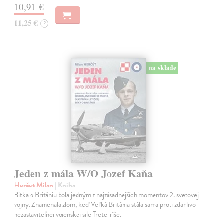
10,91 €
11,25 €
?
na sklade
Jeden z mála W/O Jozef Kaňa
Herčut Milan
| Kniha
Bitka o Britániu bola jedným z najzásadnejších momentov 2. svetovej
vojny. Znamenala zlom, keď Veľká Británia stála sama proti zdanlivo
nezastaviteľnej vojenskej sile Tretej ríše.