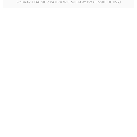
ZOBRAZIŤ ĎALŠIE Z KATEGÓRIE MILITARY (VOJENSKÉ DEJINY)