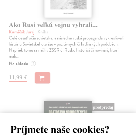
Ako Rusi veľkú vojnu vyhrali...
Kumičák Juraj
| Kniha
Celé desaťročia sovietska, a následne ruská propaganda vykresľovali
históriu Sovietskeho zväzu v pozitívnych či hrdinských podobách.
Napriek tomu sa našli v ZSSR či Rusku historici či novinári, ktorí
mali…
Na sklade
?
11,99 €
predpredaj
Príjmete naše cookies?