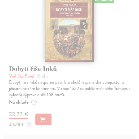
Dobytí říše Inků
Vodička Pavel
| Kniha
Dobytí říše Inků nesporně patří k vrcholům španělské conquisty na
jihoamerickém kontinentu. V roce 1532 se poblíž zničeného Tumbesu
vylodila výprava o síle 168 mužů.
Na sklade
?
22,33 €
23,50 €
?