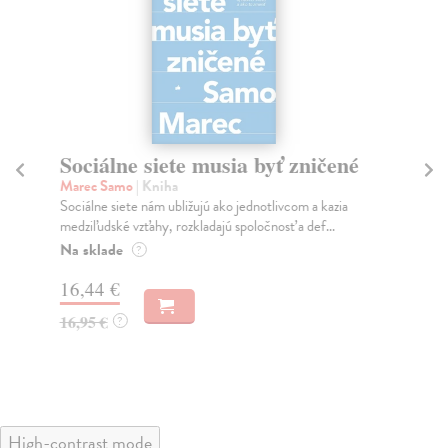
Sociálne siete musia byť zničené
S
K
Marec Samo
| Kniha
Sociálne siete nám ubližujú ako jednotlivcom a kazia
Mik
medziľudské vzťahy, rozkladajú spoločnosť a def...
Mon
o k
Na sklade
?
Na
16,44 €
23
16,95 €
?
24
High-contrast mode