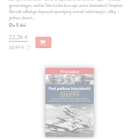
geostrategie, realita Tato kniha burcuje: autor bestselerů Stephan
Berndt odhaluje doposud opomíjený scénář nadcházející války –
jednou zbraní…
Do 5 dní
22,26 €
22,95 €
?