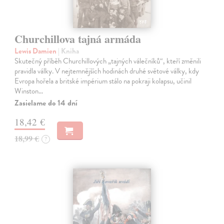
Churchillova tajná armáda
Lewis Damien
| Kniha
Skutečný příběh Churchillových „tajných válečníků“, kteří změnili
pravidla války. V nejtemnějších hodinách druhé světové války, kdy
Evropa hořela a britské impérium stálo na pokraji kolapsu, učinil
Winston…
Zasielame do 14 dní
18,42 €
18,99 €
?