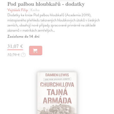
Pod palbou hloubkařů - dodatky
Vojtášek Filip
| Kniha
Dodatky ke knize Pod palbou hloubkařů (Academia 2019),
místopisného přehledu takzvaných hloubkových útoků v českých
zemích, obsahují nové případy zpracované primárně na základě
záznamů v matrikách zemřelých…
Zasielame do 14 dní
31,07 €
32,70 €
?