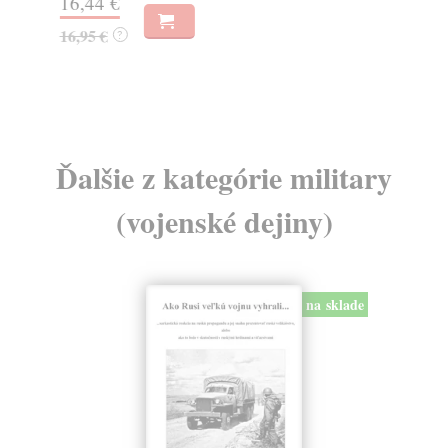
16,44 €
23
16,95 €
?
24
Ďalšie z kategórie military
(vojenské dejiny)
na sklade