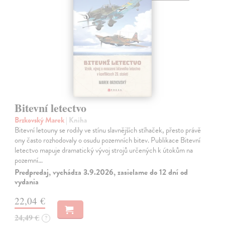
Bitevní letectvo
Brzkovský Marek
| Kniha
Bitevní letouny se rodily ve stínu slavnějších stíhaček, přesto právě
ony často rozhodovaly o osudu pozemních bitev. Publikace Bitevní
letectvo mapuje dramatický vývoj strojů určených k útokům na
pozemní…
Predpredaj, vychádza 3.9.2026, zasielame do 12 dní od
vydania
22,04 €
24,49 €
?