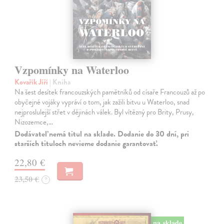
Vzpomínky na Waterloo
Kovařík Jiří
| Kniha
Na šest desítek francouzských pamětníků od císaře Francouzů až po
obyčejné vojáky vypráví o tom, jak zažili bitvu u Waterloo, snad
nejproslulejší střet v dějinách válek. Byl vítězný pro Brity, Prusy,
Nizozemce,…
Dodávateľ nemá titul na sklade. Dodanie do 30 dní, pri
starších tituloch nevieme dodanie garantovať.
22,80 €
23,50 €
?
na sklade