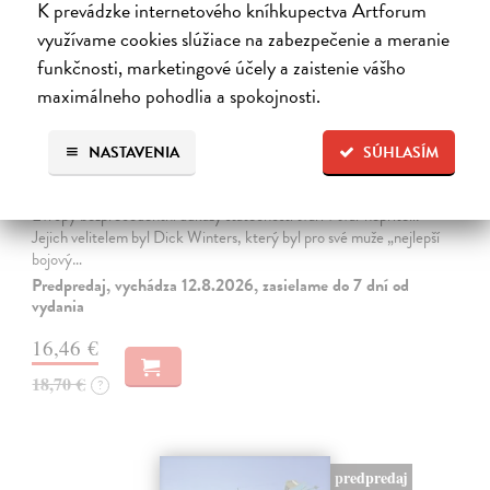
K prevádzke internetového kníhkupectva Artforum
využívame cookies slúžiace na zabezpečenie a meranie
funkčnosti, marketingové účely a zaistenie vášho
maximálneho pohodlia a spokojnosti.
Bratrstvo neohrožených: Velitel
NASTAVENIA
SÚHLASÍM
Kingseed Cole C., Winters Richard Davis
| Kniha
Zvěčněni jako Bratrstvo neohrožených podávali při osvobozování
Evropy bezprecedentní důkazy statečnosti tváří v tvář nepříteli.
Jejich velitelem byl Dick Winters, který byl pro své muže „nejlepší
bojový…
Predpredaj, vychádza 12.8.2026, zasielame do 7 dní od
vydania
16,46 €
18,70 €
?
predpredaj