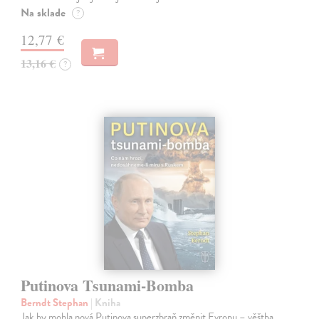
Na sklade
?
12,77 €
13,16 €
?
Putinova Tsunami-Bomba
Berndt Stephan
| Kniha
Jak by mohla nová Putinova superzbraň změnit Evropu – věštba,