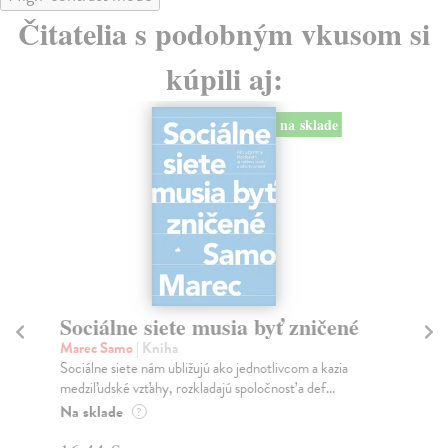
Čitatelia s podobným vkusom si
kúpili aj:
na sklade
Sociálne siete musia byť zničené
S
K
Marec Samo
| Kniha
Sociálne siete nám ubližujú ako jednotlivcom a kazia
Mik
medziľudské vzťahy, rozkladajú spoločnosť a def...
Mon
o k
Na sklade
?
Na