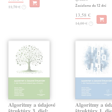
Zasielame do 12 dní
11,70 €
?
13,58 €
14,00 €
?
Algoritmy a údajové
Algoritmy a úd
štruktúry 3. diel:
štruktúry 1. die