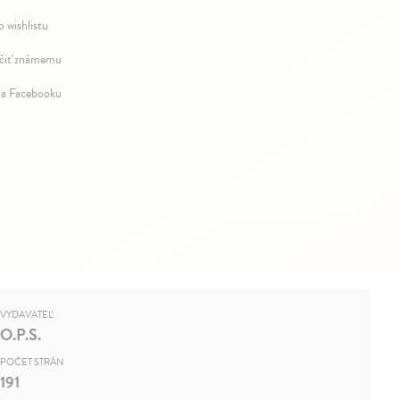
o wishlistu
iť známemu
na Facebooku
VYDAVATEĽ
O.P.S.
POČET STRÁN
191