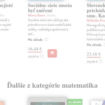
ejisté
Sociálne siete musia
Slovens
byť zničené
prichád
sme. Ka
iha
Marec Samo
| Kniha
právěl o
Sociálne siete nám ubližujú ako
Mikloško Fra
o nejisté
jednotlivcom a kazia medziľudské
Monograficky
ý román
vzťahy, rozkladajú spoločnosť a
publikácia pri
def...
kľúčových pr
historického u
Na sklade
?
Na sklade
16,44 €
23,16 €
16,95 €
?
24,90 €
?
Ďalšie z kategórie matematika
na sklade