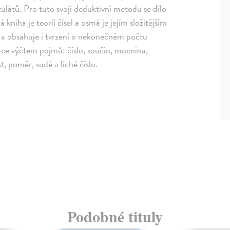
ulátů. Pro tuto svoji deduktivní metodu se dílo
niha je teorií čísel a osmá je jejím složitějším
 a obsahuje i tvrzení o nekonečném počtu
ace výčtem pojmů: číslo, součin, mocnina,
, poměr, sudé a liché číslo.
Podobné tituly