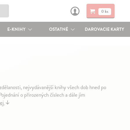
0 ks
E-KNIHY
OSTATNÉ
DAROVACIE KARTY
zdělanosti, nejvydávanější knihy všech dob hned po
ojednání o přirozených číslech a dále jím
lej
↓