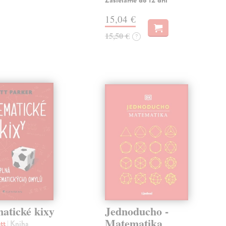
Zasielame do 12 dní
15,04 €
15,50 €
?
atické kixy
Jednoducho -
Matematika
att
| Kniha