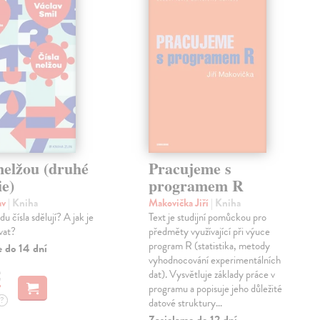
nelžou (druhé
Pracujeme s
ie)
programem R
av
| Kniha
Makovička Jiří
| Kniha
u čísla sdělují? A jak je
Text je studijní pomůckou pro
vat?
předměty využívající při výuce
program R (statistika, metody
e do 14 dní
vyhodnocování experimentálních
€
dat). Vysvětluje základy práce v
programu a popisuje jeho důležité
?
datové struktury…