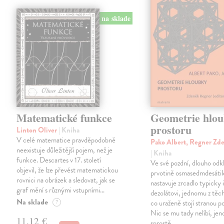
na sklade
Matematické funkce
Geometrie hlo
prostoru
Linton Oliver
| Kniha
V celé matematice pravděpodobně
Pako Albert, Regner Zde
neexistuje důležitější pojem, než je
| Kniha
funkce. Descartes v 17. století
Ve své pozdní, dlouho odk
objevil, že lze převést matematickou
prvotině osmasedmdesátil
rovnici na obrázek a sledovat, jak se
nastavuje zrcadlo typick
graf mění s různými vstupními…
dezolátovi, jednomu z tě
Na sklade
?
co uraženě stojí stranou p
Nic se mu tady nelíbí, je
11,12 €
sprostě…