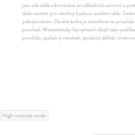
jsou zde stále odvozována ze základních axiomů a post
stalo vzorem pro všechny budoucí exaktní vědy. Sedmá k
pokračováním. Devátá kniha je zaměřena na prvočísla
prvočísel. Matematicky lze vymezit obsah této publik
prvočíslo, společný násobek, společný dělitel, úměrnost
High-contrast mode