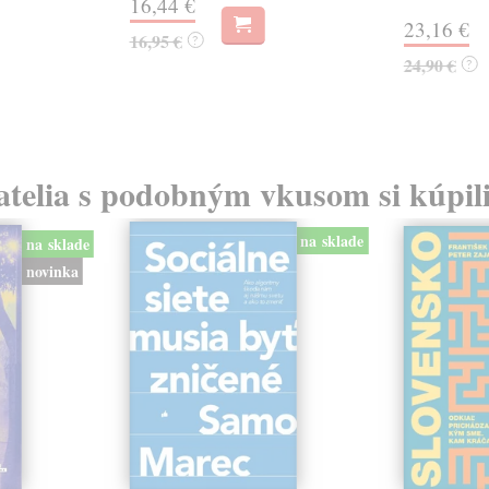
16,44 €
23,16 €
16,95 €
?
24,90 €
?
atelia s podobným vkusom si kúpili
na sklade
na sklade
novinka