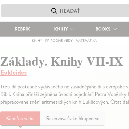
REBRÍK
KNIHY
BOOKS
KNIHY
-
PRÍRODNÉ VEDY
-
MATEMATIKA
Základy. Knihy VII-IX
Eukleides
Třetí díl postupně vydávaného nejzásadnějšího díla evropské v
Bibli. Kniha přináší zejména úvodní pojednání Petra Vopěnky P
přepracované znění aritmetických knih Euklidových.
Čítať ďa
Kúpiť
na webe
Rezervovať v kníhkupectve