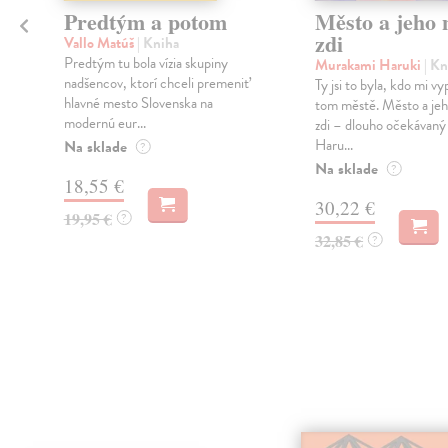
Predtým a potom
Město a jeho n
zdi
Vallo Matúš
| Kniha
Predtým tu bola vízia skupiny
Murakami Haruki
| Kn
nadšencov, ktorí chceli premeniť
Ty jsi to byla, kdo mi vy
hlavné mesto Slovenska na
tom městě. Město a jeh
modernú eur...
zdi – dlouho očekávan
Haru...
Na sklade
?
Na sklade
?
18,55 €
30,22 €
19,95 €
?
32,85 €
?