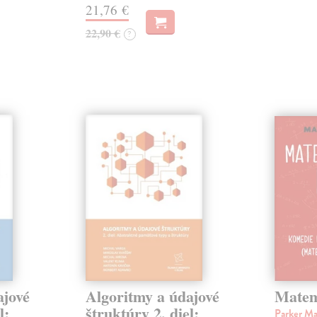
21,76 €
22,90 €
?
ajové
Algoritmy a údajové
Matem
l:
štruktúry 2. diel:
Parker M