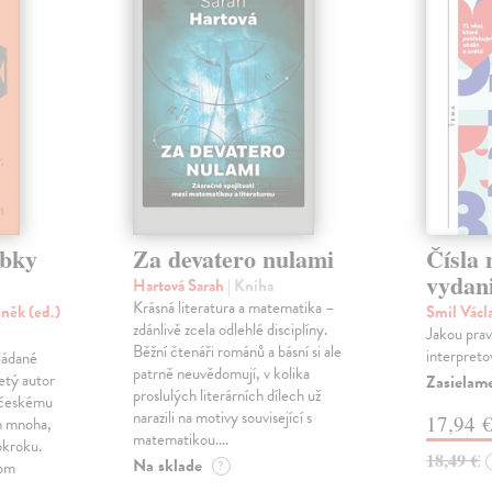
ubky
Za devatero nulami
Čísla 
vydan
Hartová Sarah
| Kniha
Krásná literatura a matematika –
něk (ed.)
Smil Václ
zdánlivě zcela odlehlé disciplíny.
Jakou pravd
Běžní čtenáři románů a básní si ale
interpreto
ládané
patrně neuvědomují, v kolika
etý autor
Zasielam
proslulých literárních dílech už
y českému
narazili na motivy související s
17,94 
ch mnoha,
matematikou.…
okroku.
18,49 €
Na sklade
nom
?