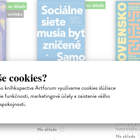
na sklade
na sklade
novinka
še cookies?
ejisté
Sociálne siete musia
Slovens
ho kníhkupectva Artforum využívame cookies slúžiace
byť zničené
prichád
e funkčnosti, marketingové účely a zaistenie vášho
sme. Ka
iha
Marec Samo
| Kniha
spokojnosti.
právěl o
Sociálne siete nám ubližujú ako
Mikloško Fra
o nejisté
jednotlivcom a kazia medziľudské
Monograficky
ý román
vzťahy, rozkladajú spoločnosť a
publikácia pri
def...
kľúčových pr
historického u
Na sklade
?
Na sklade