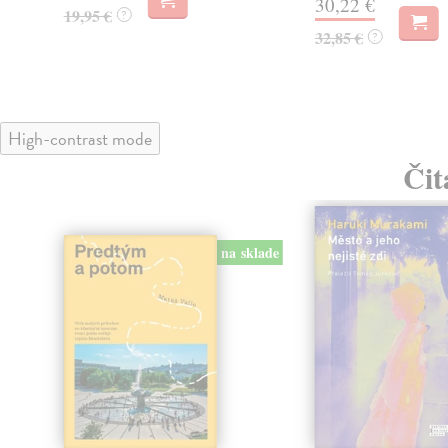
30,22 €
19,95 €
?
32,85 €
?
High-contrast mode
Čit
na sklade