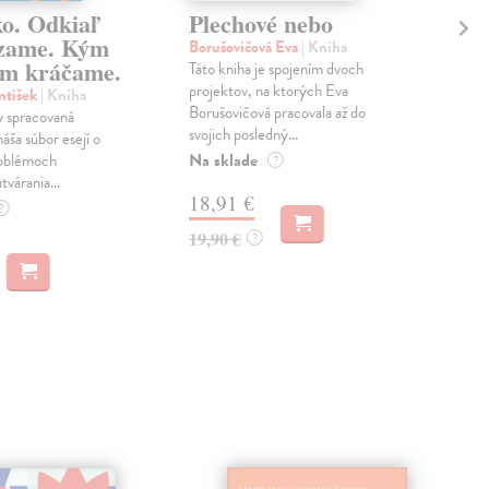
ko. Odkiaľ
Plechové nebo
Po
zame. Kým
Borušovičová Eva
| Kniha
Kun
m kráčame.
Táto kniha je spojením dvoch
Poma
projektov, na ktorých Eva
čty
ntišek
| Kniha
Borušovičová pracovala až do
naps
 spracovaná
svojich posledný...
česk
náša súbor esejí o
Na sklade
Na 
oblémoch
?
tvárania...
18,91 €
14
?
19,90 €
15,
?