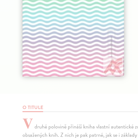
O TITULE
V
druhé polovině přináší kniha vlastní autentické 
obsažených knih. Z nich je pak patrné, jak se i základ