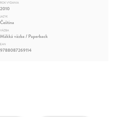
ROK VYDANIA
2010
JAZYK
Čeština
VÄZBA
Mäkká väzba / Paperback
EAN
9788087269114