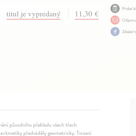
Pridať d
titul je vypredaný
11,30 €
Odporuč
Zdielať 
znění původního překladu všech třech
y aritmetiky předváděly geometricky. Tvrzení