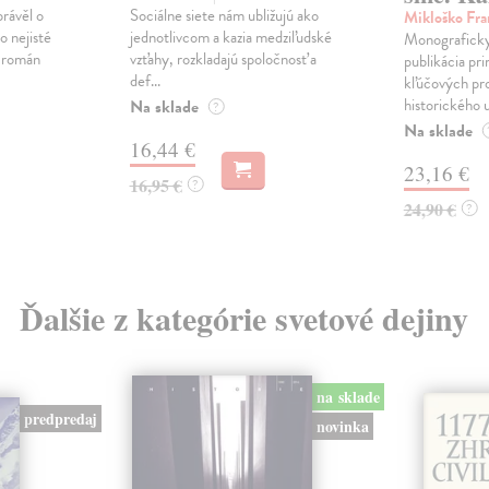
právěl o
Sociálne siete nám ubližujú ako
Mikloško Fra
o nejisté
jednotlivcom a kazia medziľudské
Monograficky
ý román
vzťahy, rozkladajú spoločnosť a
publikácia pri
def...
kľúčových pr
historického u
Na sklade
?
Na sklade
16,44 €
23,16 €
16,95 €
?
24,90 €
?
Ďalšie z kategórie svetové dejiny
na sklade
predpredaj
novinka