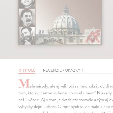
O TITULE
RECENZIE / UKÁŽKY
1
M
alé národy, ale aj veľmoci sa mnohokrát ocitli
tom, ktorou cestou sa bude ich osud uberať. Niekedy na
nežili vôbec. Aj o tom je dvadsiate storočie a tým aj d
výhybky dejín ľudstva. O mnohých sa vie málo alebo v