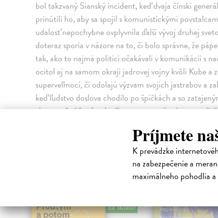
bol takzvaný Sianský incident, keď dvaja čínski generál
prinútili ho, aby sa spojil s komunistickými povstalc
udalosť nepochybne ovplyvnila ďalší vývoj druhej sveto
doteraz sporia v názore na to, či bolo správne, že páp
tak, ako to najmä politici očakávali v komunikácii s na
ocitol aj na samom okraji jadrovej vojny kvôli Kube a 
superveľmocí, či odolajú výzvam svojich jastrabov a za
keď ľudstvo doslova chodilo po špičkách a so zatajený
vlastne už súčasťou dneška a znamenala obrat v poli
Sovietskeho zväzu. Bodom zlomu sa stalo nečakané od
Príjmete na
závere roku 1999, čím prispel k tomu, že Rusko sa o p
K prevádzke internetové
High-contrast mode
na zabezpečenie a merani
maximálneho pohodlia a 
na sklade