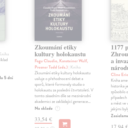
Zkoumání etiky
1177 p
kultury holokaustu
Zhrouc
 Kniha
a inv
íklad
Fogu Claudio, Kansteiner Wulf,
národ
Presner Todd (eds.)
| Kniha
Zkoumání etiky kultury holokaustu
Cline Eri
o 5 dní
usiluje o přehodnocení debat a
Kniha ame
sporů, které formovaly studia o
historika 
holokaustu za poslední čtvrtstoletí. V
způsobilo 
tomto zásadním díle se mezinárodní
případech i
akademici ze zakládající generace…
a měst ve
Na sklade
?
jakými byl
Zasielam
33,54 €
17,94 