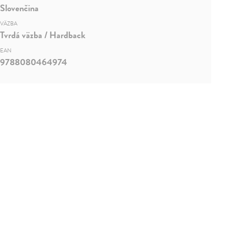
Slovenčina
VÄZBA
Tvrdá väzba / Hardback
EAN
9788080464974