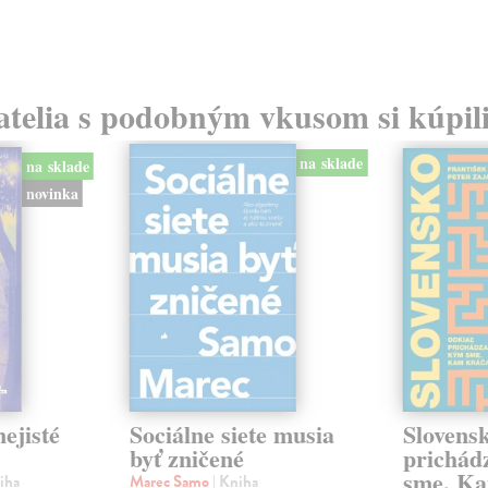
atelia s podobným vkusom si kúpili
na sklade
na sklade
novinka
ejisté
Sociálne siete musia
Slovens
byť zničené
prichád
sme. Ka
iha
Marec Samo
| Kniha