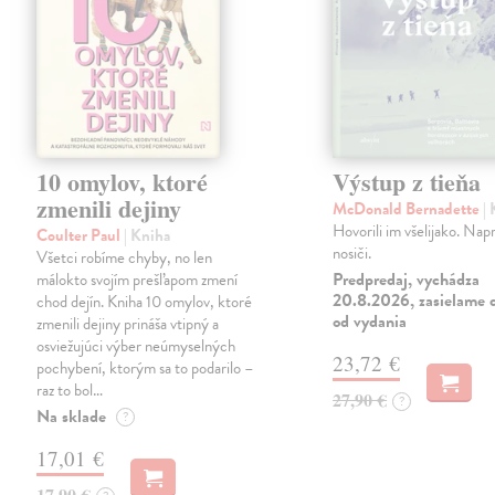
10 omylov, ktoré
Výstup z tieňa
zmenili dejiny
McDonald Bernadette
|
Hovorili im všelijako. Napr
Coulter Paul
| Kniha
nosiči.
Všetci robíme chyby, no len
Predpredaj, vychádza
málokto svojím prešľapom zmení
20.8.2026, zasielame d
chod dejín. Kniha 10 omylov, ktoré
od vydania
zmenili dejiny prináša vtipný a
osviežujúci výber neúmyselných
23,72 €
pochybení, ktorým sa to podarilo –
raz to bol…
27,90 €
?
Na sklade
?
17,01 €
17,90 €