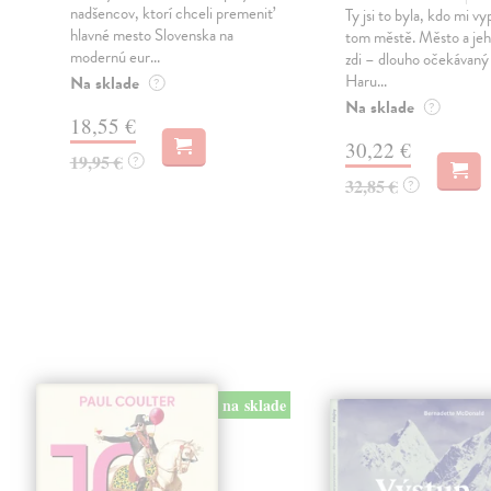
nadšencov, ktorí chceli premeniť
Ty jsi to byla, kdo mi vy
hlavné mesto Slovenska na
tom městě. Město a jeh
modernú eur...
zdi – dlouho očekávan
Haru...
Na sklade
?
Na sklade
?
18,55 €
30,22 €
19,95 €
?
32,85 €
?
na sklade