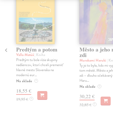
Predtým a potom
Město a jeho n
zdi
Vallo Matúš
| Kniha
Predtým tu bola vízia skupiny
Murakami Haruki
| Kn
nadšencov, ktorí chceli premeniť
Ty jsi to byla, kdo mi vy
hlavné mesto Slovenska na
tom městě. Město a jeh
modernú eur...
zdi – dlouho očekávan
Haru...
Na sklade
?
Na sklade
?
18,55 €
30,22 €
19,95 €
?
32,85 €
?