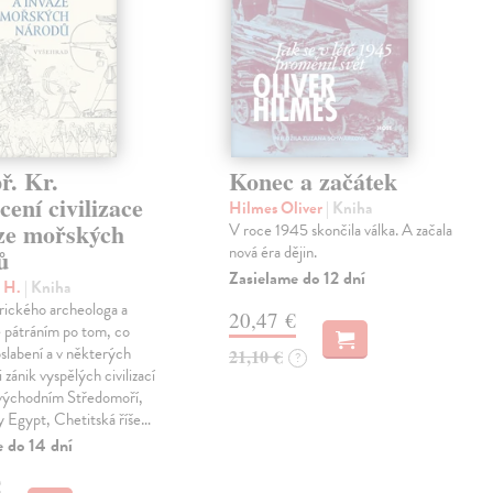
ř. Kr.
Konec a začátek
ení civilizace
Hilmes Oliver
| Kniha
aze mořských
V roce 1945 skončila válka. A začala
nová éra dějin.
ů
Zasielame do 12 dní
c H.
| Kniha
rického archeologa a
20,47 €
je pátráním po tom, co
oslabení a v některých
21,10 €
?
 zánik vyspělých civilizací
 východním Středomoří,
y Egypt, Chetitská říše…
e do 14 dní
€