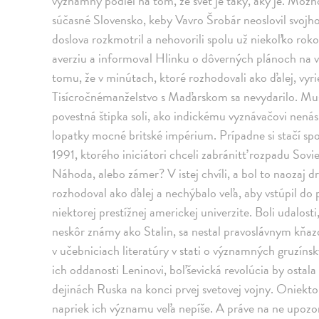
významný podiel na tom, že svet je taký, aký je. Možn
súčasné Slovensko, keby Vavro Šrobár neoslovil svoj
doslova rozkmotril a nehovorili spolu už niekoľko roko
averziu a informoval Hlinku o dôverných plánoch na vz
tomu, že v minútach, ktoré rozhodovali ako ďalej, vyr
Tisícročnémanželstvo s Maďarskom sa nevydarilo. Mus
povestná štipka soli, ako indickému vyznávačovi nená
lopatky mocné britské impérium. Prípadne si stačí s
1991, ktorého iniciátori chceli zabránitť rozpadu Sovie
Náhoda, alebo zámer? V istej chvíli, a bol to naoza
rozhodoval ako ďalej a nechýbalo veľa, aby vstúpil d
niektorej prestížnej americkej univerzite. Boli udalosti
neskôr známy ako Stalin, sa nestal pravoslávnym kňa
v učebniciach literatúry v stati o významných gruzíns
ich oddanosti Leninovi, boľševická revolúcia by ostala
dejinách Ruska na konci prvej svetovej vojny. Oniekto
napriek ich významu veľa nepíše. A práve na ne upoz