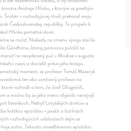
o si dať akademickú otázku, či by existovalo
ho kmotra Andreja Hlinku, s ktorým sa predtým
v. Šrobár v rozhodujúcej chvíli prekonal svoju
nik Československej republiky. To prispelo k
iekol Hlinka pamätné slová:
íme sa rozísť. Niekedy na zmenu vývoja stačila
silia Gándhímu, ktorej pomocou položil na
pomenúť na nevydarený puč v Moskve v auguste
tskeho zväzu a docielili práve jeho kolaps.
j dramatický moment, sa profesor Tomáš Masaryk
o povedomia len ako uznávaný profesor na
, ktoré rozhodli o tom, že Josif Džugašvili,
zom a možno by sa jeho meno objavilo nanajvýš
kych básnikoch. Nebyť Lotyšských strelcov a
 iba krátkou epizódou v pasáži o búrlivých
rých rozhodujúcich udalostiach dejín sa
orňuje autor. Takouto zanedbávanou epizódou