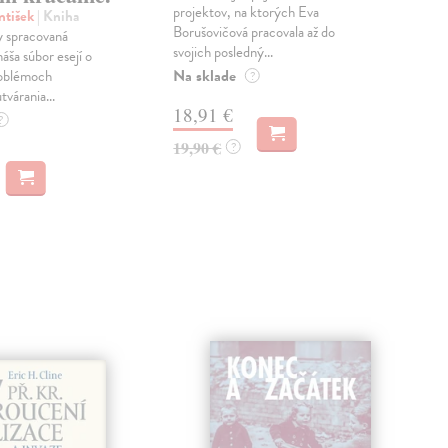
projektov, na ktorých Eva
čty
ntišek
| Kniha
Borušovičová pracovala až do
naps
 spracovaná
svojich posledný...
česk
náša súbor esejí o
Na sklade
Na 
oblémoch
?
tvárania...
18,91 €
14
?
19,90 €
15,
?