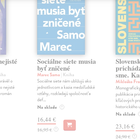
ejisté
Sociálne siete musia
Slovens
byť zničené
prichád
sme. Ka
iha
Marec Samo
| Kniha
právěl o
Sociálne siete nám ubližujú ako
Mikloško Fra
o nejisté
jednotlivcom a kazia medziľudské
Monograficky
ý román
vzťahy, rozkladajú spoločnosť a
publikácia pri
def...
kľúčových pr
historického u
Na sklade
?
Na sklade
16,44 €
23,16 €
16,95 €
?
24,90 €
?