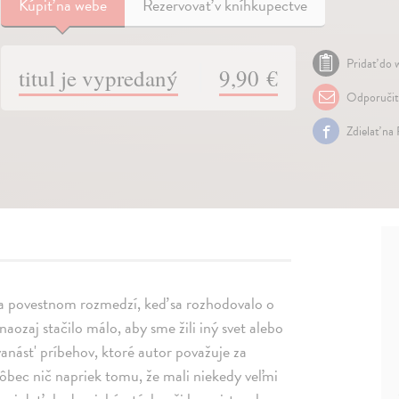
Kúpiť
na webe
Rezervovať v kníhkupectve
Pridať do w
titul je vypredaný
9,90 €
Odporuči
Zdielať na
 na povestnom rozmedzí, keď sa rozhodovalo o
ozaj stačilo málo, aby sme žili iný svet alebo
vanást' príbehov, ktoré autor považuje za
ôbec nič napriek tomu, že mali niekedy veľmi