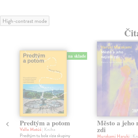
High-contrast mode
Čit
na sklade
Predtým a potom
Město a jeho n
zdi
Vallo Matúš
| Kniha
Predtým tu bola vízia skupiny
Murakami Haruki
| Kn