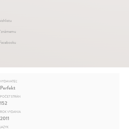
ishlistu
ť známemu
 Facebooku
VYDAVATEĽ
Perfekt
POČET STRÁN
152
ROK VYDANIA
2011
JAZYK