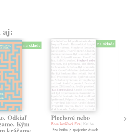
 aj:
na sklade
na sklade
ko. Odkiaľ
Plechové nebo
Po
zame. Kým
Borušovičová Eva
| Kniha
Kun
m kráčame.
Táto kniha je spojením dvoch
Poma