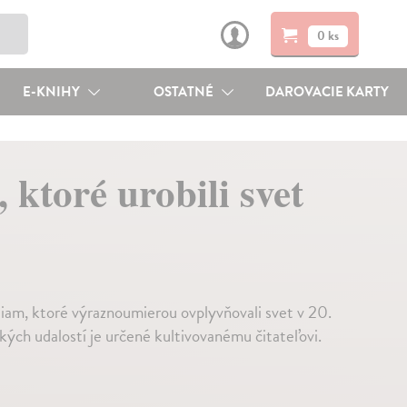
0 ks
E-KNIHY
OSTATNÉ
DAROVACIE KARTY
 ktoré urobili svet
iam, ktoré výraznoumierou ovplyvňovali svet v 20.
kých udalostí je určené kultivovanému čitateľovi.