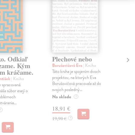
ko. Odkiaľ
Plechové nebo
Po
zame. Kým
Borušovičová Eva
| Kniha
Kun
m kráčame.
Táto kniha je spojením dvoch
Poma
projektov, na ktorých Eva
čty
ntišek
| Kniha
Borušovičová pracovala až do
naps
 spracovaná
svojich posledný...
česk
náša súbor esejí o
Na sklade
Na 
oblémoch
?
tvárania...
18,91 €
14
?
19,90 €
15,
?