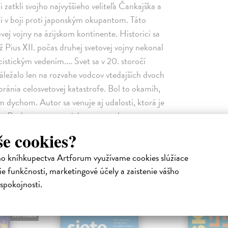
i zatkli svojho najvyššieho veliteľa Čankajška a
ami v boji proti japonským okupantom. Táto
vej vojny na ázijskom kontinente. Historici sa
ež Pius XII. počas druhej svetovej vojny nekonal
cistickým vedením.... Svet sa v 20. storočí
záležalo len na rozvahe vodcov vtedajších dvoch
bránia celosvetovej katastrofe. Bol to okamih,
m dychom. Autor sa venuje aj udalosti, ktorá je
tike Ruska po traumatickom rozpade
stúpenie ruského prezidenta Borisa Jeľcina v
še cookies?
ár rokov vrátilo na svetovú scénu ako veľmoc.
ho kníhkupectva Artforum využívame cookies slúžiace
e funkčnosti, marketingové účely a zaistenie vášho
Podobné tituly
spokojnosti.
na sklade
na sklade
novinka