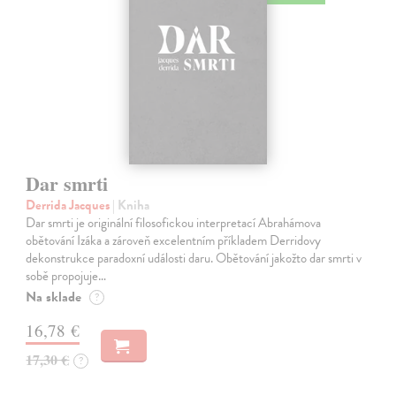
Dar smrti
Derrida Jacques
| Kniha
Dar smrti je originální filosofickou interpretací Abrahámova
obětování Izáka a zároveň excelentním příkladem Derridovy
dekonstrukce paradoxní události daru. Obětování jakožto dar smrti v
sobě propojuje…
Na sklade
?
16,78 €
17,30 €
?