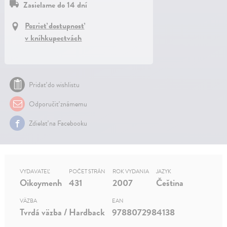
Zasielame do 14 dní
Pozrieť dostupnosť
v kníhkupectvách
Pridať do wishlistu
Odporučiť známemu
Zdielať na Facebooku
VYDAVATEĽ
POČET STRÁN
ROK VYDANIA
JAZYK
Oikoymenh
431
2007
Čeština
VÄZBA
EAN
Tvrdá väzba / Hardback
9788072984138