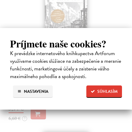
Príjmete naše cookies?
K prevádzke internetového kníhkupectva Artforum
Memoár o chudobě
využívame cookies slúžiace na zabezpečenie a meranie
Tocqueville Alexis de
| Kniha
funkčnosti, marketingové účely a zaistenie vášho
První český překlad méně známého díla jedné z nejvýznamnějších
maximálneho pohodlia a spokojnosti.
osobností evropské politické filosofie 19. století je doplněn obšírnými
komentáři Ivo Budila, Jana Kellera a Gertrudy Himmelfalberové.
Od…
NASTAVENIA
SÚHLASÍM
Na sklade
?
5,94 €
6,60 €
?