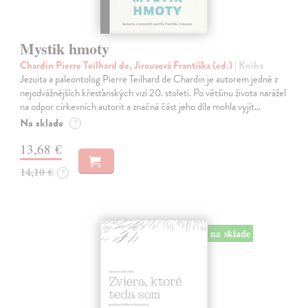
Mystik hmoty
Chardin Pierre Teilhard de, Jirousová Františka (ed.)
| Kniha
Jezuita a paleontolog Pierre Teilhard de Chardin je autorem jedné z
nejodvážnějších křesťanských vizí 20. století. Po většinu života narážel
na odpor církevních autorit a značná část jeho díla mohla vyjít…
Na sklade
?
13,68 €
14,10 €
?
na sklade