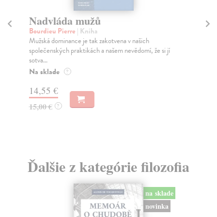
Nadvláda mužů
Di
Bourdieu Pierre
| Kniha
Bud
Mužská dominance je tak zakotvena v našich
Kni
společenských praktikách a našem nevědomí, že si jí
ese
sotva...
Za
Na sklade
?
12
14,55 €
13
15,00 €
?
Ďalšie z kategórie filozofia
na sklade
novinka