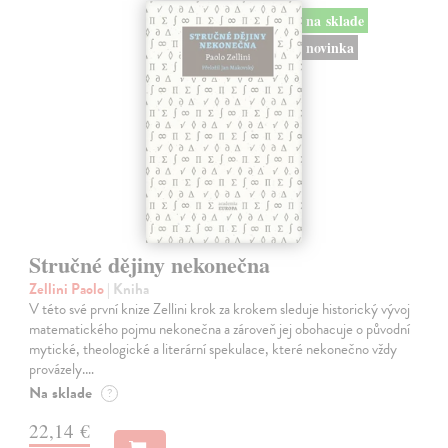
na sklade
novinka
Stručné dějiny nekonečna
Zellini Paolo
| Kniha
V této své první knize Zellini krok za krokem sleduje historický vývoj
matematického pojmu nekonečna a zároveň jej obohacuje o původní
mytické, theologické a literární spekulace, které nekonečno vždy
provázely.…
Na sklade
?
22,14 €