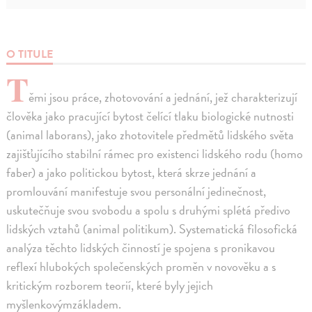
O TITULE
T
ěmi jsou práce, zhotovování a jednání, jež charakterizují
člověka jako pracující bytost čelící tlaku biologické nutnosti
(animal laborans), jako zhotovitele předmětů lidského světa
zajišťujícího stabilní rámec pro existenci lidského rodu (homo
faber) a jako politickou bytost, která skrze jednání a
promlouvání manifestuje svou personální jedinečnost,
uskutečňuje svou svobodu a spolu s druhými splétá předivo
lidských vztahů (animal politikum). Systematická filosofická
analýza těchto lidských činností je spojena s pronikavou
reflexí hlubokých společenských proměn v novověku a s
kritickým rozborem teorií, které byly jejich
myšlenkovýmzákladem.