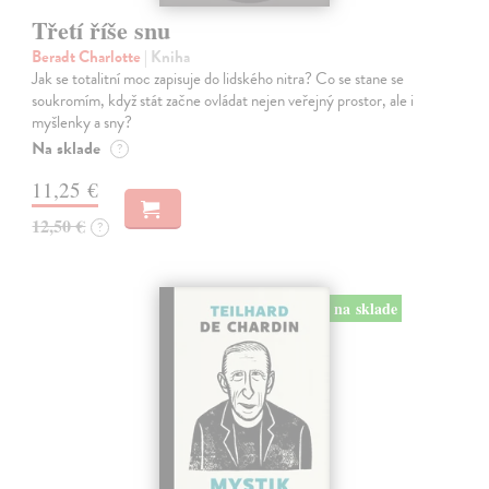
Třetí říše snu
Beradt Charlotte
| Kniha
Jak se totalitní moc zapisuje do lidského nitra? Co se stane se
soukromím, když stát začne ovládat nejen veřejný prostor, ale i
myšlenky a sny?
Na sklade
?
11,25 €
12,50 €
?
na sklade