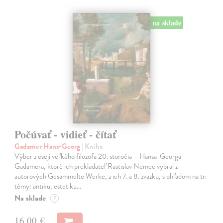
na sklade
Počúvať - vidieť - čítať
Gadamer Hans-Georg
| Kniha
Výber z esejí veľkého filozofa 20. storočia – Hansa-Georga
Gadamera, ktoré ich prekladateľ Rastislav Nemec vybral z
autorových Gesammelte Werke, z ich 7. a 8. zväzku, s ohľadom na tri
témy: antiku, estetiku…
Na sklade
?
16,00 €