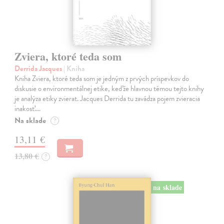
Zviera, ktoré teda som
Derrida Jacques
| Kniha
Kniha Zviera, ktoré teda som je jedným z prvých príspevkov do
diskusie o environmentálnej etike, keďže hlavnou témou tejto knihy
je analýza etiky zvierat. Jacques Derrida tu zavádza pojem zvieracia
inakosť.…
Na sklade
?
13,11 €
13,80 €
?
na sklade