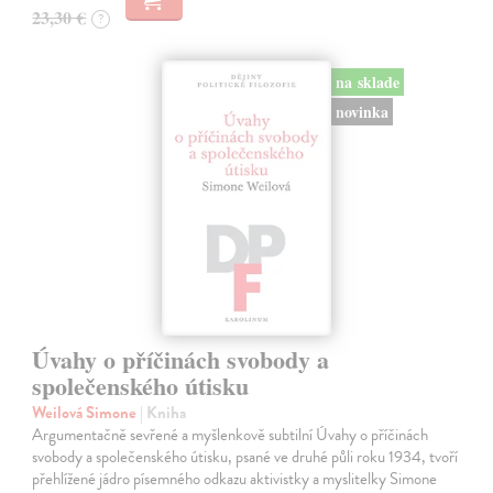
23,30 €
?
na sklade
novinka
Úvahy o příčinách svobody a
společenského útisku
Weilová Simone
| Kniha
Argumentačně sevřené a myšlenkově subtilní Úvahy o příčinách
svobody a společenského útisku, psané ve druhé půli roku 1934, tvoří
přehlížené jádro písemného odkazu aktivistky a myslitelky Simone