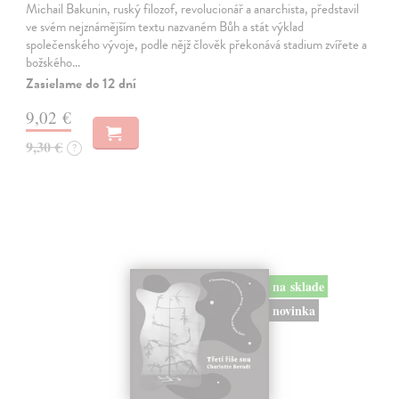
Michail Bakunin, ruský filozof, revolucionář a anarchista, představil
ve svém nejznámějším textu nazvaném Bůh a stát výklad
společenského vývoje, podle nějž člověk překonává stadium zvířete a
božského…
Zasielame do 12 dní
9,02 €
9,30 €
?
na sklade
novinka