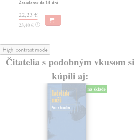
26
Zasielame do 14 dní
27
22,23 €
23,40 €
?
High-contrast mode
Čitatelia s podobným vkusom si
kúpili aj:
na sklade