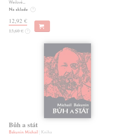
Weilové…
Na sklade
?
12,92 €
13,60 €
?
Bůh a stát
Bakunin Michail
| Kniha