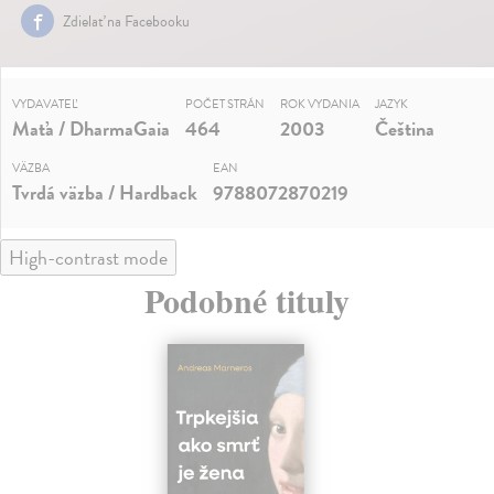
Zdielať na Facebooku
VYDAVATEĽ
POČET STRÁN
ROK VYDANIA
JAZYK
Maťa / DharmaGaia
464
2003
Čeština
VÄZBA
EAN
Tvrdá väzba / Hardback
9788072870219
High-contrast mode
Podobné tituly