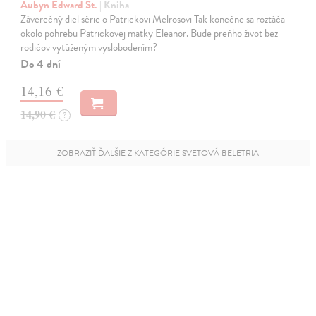
Aubyn Edward St.
| Kniha
Záverečný diel série o Patrickovi Melrosovi Tak konečne sa roztáča
okolo pohrebu Patrickovej matky Eleanor. Bude preňho život bez
rodičov vytúženým vyslobodením?
Do 4 dní
14,16 €
14,90 €
?
ZOBRAZIŤ ĎALŠIE Z KATEGÓRIE SVETOVÁ BELETRIA