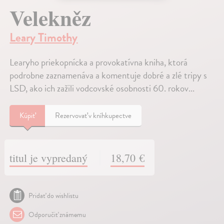
Velekněz
Leary Timothy
Learyho priekopnícka a provokatívna kniha, ktorá
podrobne zaznamenáva a komentuje dobré a zlé tripy s
LSD, ako ich zažili vodcovské osobnosti 60. rokov...
Kúpiť
Rezervovať v kníhkupectve
titul je vypredaný
18,70 €
Pridať do wishlistu
Odporučiť známemu