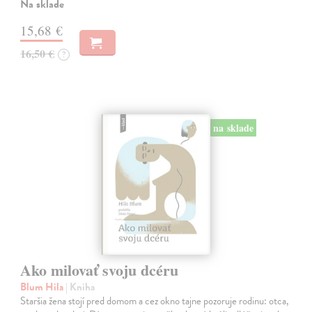
Na sklade
15,68 €
16,50 €
?
na sklade
Ako milovať svoju dcéru
Blum Hila
| Kniha
Staršia žena stojí pred domom a cez okno tajne pozoruje rodinu: otca,