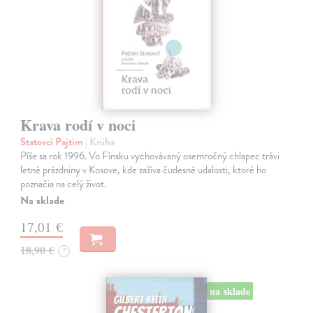
Krava rodí v noci
Statovci Pajtim
| Kniha
Píše sa rok 1996. Vo Fínsku vychovávaný osemročný chlapec trávi
letné prázdniny v Kosove, kde zažíva čudesné udalosti, ktoré ho
poznačia na celý život.
Na sklade
17,01 €
18,90 €
?
na sklade