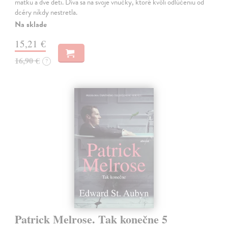
matku a dve deti. Díva sa na svoje vnučky, ktoré kvôli odlúčeniu od
dcéry nikdy nestretla.
Na sklade
15,21 €
16,90 €
?
Patrick Melrose. Tak konečne 5