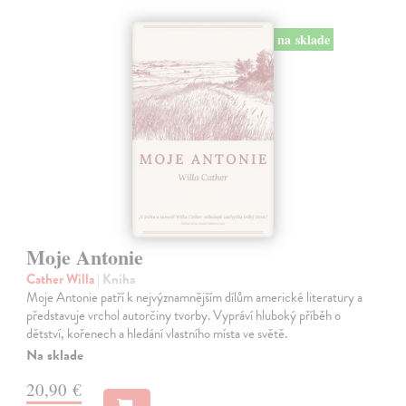
na sklade
Moje Antonie
Cather Willa
| Kniha
Moje Antonie patří k nejvýznamnějším dílům americké literatury a
představuje vrchol autorčiny tvorby. Vypráví hluboký příběh o
dětství, kořenech a hledání vlastního místa ve světě.
Na sklade
20,90 €