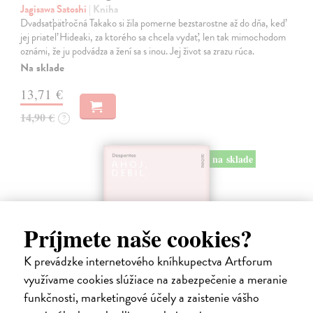
Jagisawa Satoshi
| Kniha
Dvadsaťpäťročná Takako si žila pomerne bezstarostne až do dňa, keď
jej priateľ Hideaki, za ktorého sa chcela vydať, len tak mimochodom
oznámi, že ju podvádza a žení sa s inou. Jej život sa zrazu rúca.
Na sklade
13,71 €
14,90 €
?
na sklade
Príjmete naše cookies?
K prevádzke internetového kníhkupectva Artforum
využívame cookies slúžiace na zabezpečenie a meranie
funkčnosti, marketingové účely a zaistenie vášho