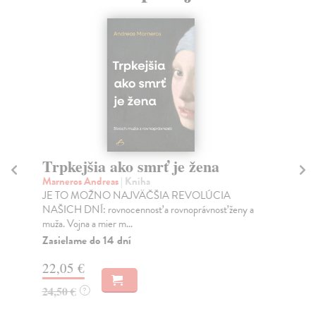
Trpkejšia ako smrť je žena
P
Marneros Andreas
| Kniha
Bor
JE TO MOŽNO NAJVÄČŠIA REVOLÚCIA
Tát
NAŠICH DNÍ: rovnocennosť a rovnoprávnosť ženy a
Bor
muža. Vojna a mier m...
Na
Zasielame do 14 dní
18
22,05 €
19
24,50 €
?