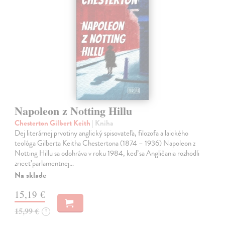
Napoleon z Notting Hillu
Chesterton Gilbert Keith
| Kniha
Dej literárnej prvotiny anglický spisovateľa, filozofa a laického
teológa Gilberta Keitha Chestertona (1874 – 1936) Napoleon z
Notting Hillu sa odohráva v roku 1984, keď sa Angličania rozhodli
zriecť parlamentnej…
Na sklade
15,19 €
15,99 €
?