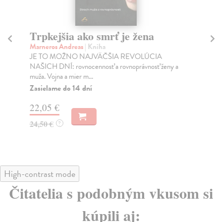
Trpkejšia ako smrť je žena
P
Marneros Andreas
| Kniha
Bor
JE TO MOŽNO NAJVÄČŠIA REVOLÚCIA
Tát
NAŠICH DNÍ: rovnocennosť a rovnoprávnosť ženy a
Bor
muža. Vojna a mier m...
Na
Zasielame do 14 dní
18
22,05 €
19
24,50 €
?
High-contrast mode
Čitatelia s podobným vkusom si
kúpili aj: