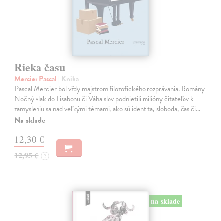
Rieka času
Mercier Pascal
| Kniha
Pascal Mercier bol vždy majstrom filozofického rozprávania. Romány
Nočný vlak do Lisabonu či Váha slov podnietili milióny čitateľov k
zamysleniu sa nad veľkými témami, ako sú identita, sloboda, čas či…
Na sklade
12,30 €
12,95 €
?
na sklade