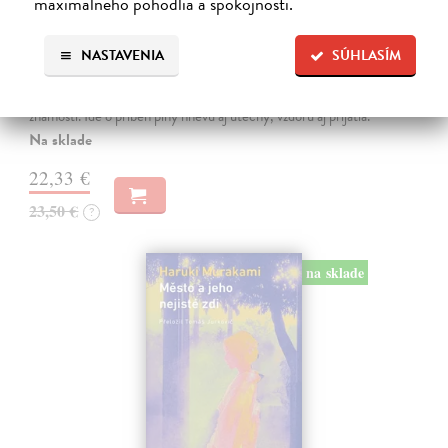
maximálneho pohodlia a spokojnosti.
Ahoj, debil
Despentes Virginie
| Kniha
NASTAVENIA
SÚHLASÍM
Po trilógii Život Vernona Subutexa sa Virginie Despentes vracia s
románom, ktorý pripomína ultrasúčasnú verziu Nebezpečných
známostí. Ide o príbeh plný hnevu aj útechy, vzdoru aj prijatia.
Na sklade
22,33 €
23,50 €
?
na sklade