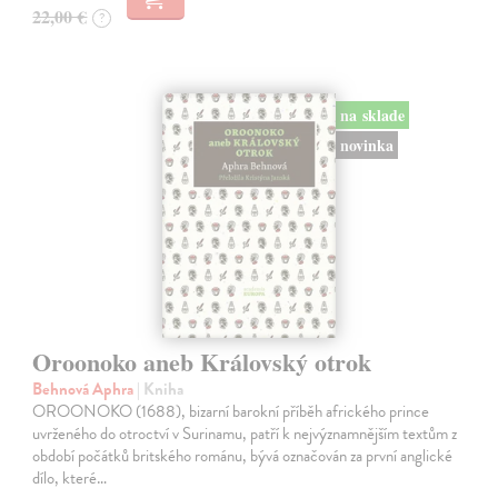
22,00 €
?
na sklade
novinka
Oroonoko aneb Královský otrok
Behnová Aphra
| Kniha
OROONOKO (1688), bizarní barokní příběh afrického prince
uvrženého do otroctví v Surinamu, patří k nejvýznamnějším textům z
období počátků britského románu, bývá označován za první anglické
dílo, které…