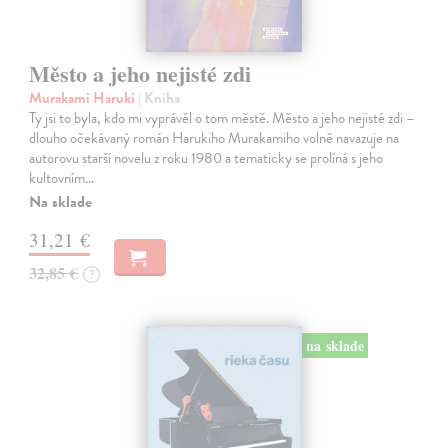
Město a jeho nejisté zdi
Murakami Haruki
| Kniha
Ty jsi to byla, kdo mi vyprávěl o tom městě. Město a jeho nejisté zdi –
dlouho očekávaný román Harukiho Murakamiho volně navazuje na
autorovu starší novelu z roku 1980 a tematicky se prolíná s jeho
kultovním…
Na sklade
31,21 €
32,85 €
?
na sklade