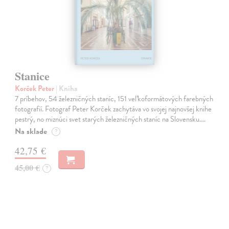
Stanice
Korček Peter
| Kniha
7 príbehov, 54 železničných staníc, 151 veľkoformátových farebných
fotografií. Fotograf Peter Korček zachytáva vo svojej najnovšej knihe
pestrý, no miznúci svet starých železničných staníc na Slovensku.…
Na sklade
?
42,75 €
45,00 €
?