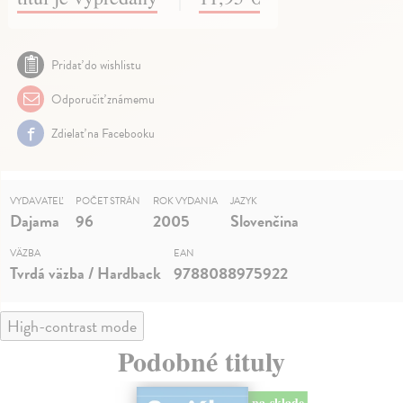
Pridať do wishlistu
Odporučiť známemu
Zdielať na Facebooku
VYDAVATEĽ
POČET STRÁN
ROK VYDANIA
JAZYK
Dajama
96
2005
Slovenčina
VÄZBA
EAN
Tvrdá väzba / Hardback
9788088975922
High-contrast mode
Podobné tituly
na sklade