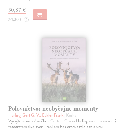
30,87 €
34,30 €
?
Poľovníctvo: neobyčajné momenty
Harling Gert G. V., Eckler Frank
| Kniha
Vydajte sa na poľovačku s Gertom G. von Harlingom a renomovaným
fotografom divej zveri Frankom Ecklerom a zdieľajte s nimi