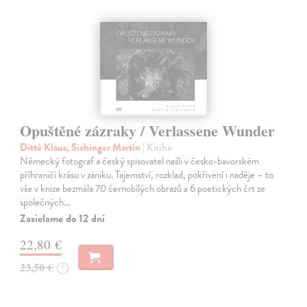
Opuštěné zázraky / Verlassene Wunder
Ditté Klaus, Sichinger Martin
| Kniha
Německý fotograf a český spisovatel našli v česko-bavorském
příhraničí krásu v zániku. Tajemství, rozklad, pokřivení i naděje – to
vše v knize bezmála 70 černobílých obrazů a 6 poetických črt ze
společných…
Zasielame do 12 dní
22,80 €
23,50 €
?