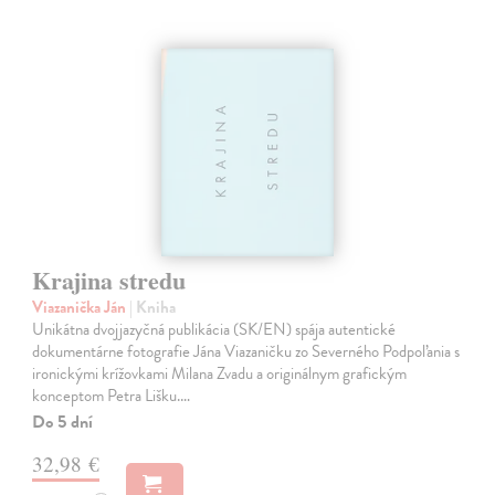
Krajina stredu
Viazanička Ján
| Kniha
Unikátna dvojjazyčná publikácia (SK/EN) spája autentické
dokumentárne fotografie Jána Viazaničku zo Severného Podpoľania s
ironickými krížovkami Milana Zvadu a originálnym grafickým
konceptom Petra Lišku.…
Do 5 dní
32,98 €