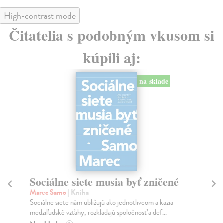
High-contrast mode
Čitatelia s podobným vkusom si
kúpili aj:
na sklade
Sociálne siete musia byť zničené
S
K
Marec Samo
| Kniha
Sociálne siete nám ubližujú ako jednotlivcom a kazia
Mik
medziľudské vzťahy, rozkladajú spoločnosť a def...
Mon
o k