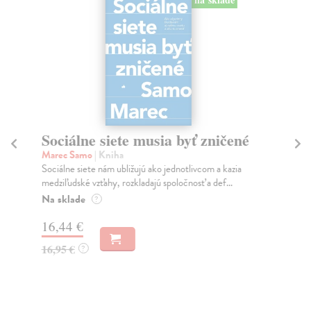
Sociálne siete musia byť zničené
S
K
Marec Samo
| Kniha
Sociálne siete nám ubližujú ako jednotlivcom a kazia
Mik
medziľudské vzťahy, rozkladajú spoločnosť a def...
Mon
o k
Na sklade
?
Na
16,44 €
23
16,95 €
?
24