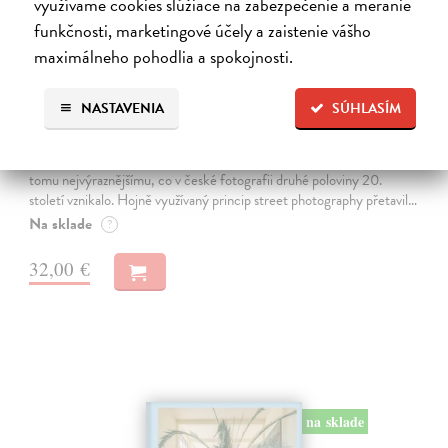
využívame cookies slúžiace na zabezpečenie a meranie
funkčnosti, marketingové účely a zaistenie vášho
maximálneho pohodlia a spokojnosti.
NASTAVENIA
SÚHLASÍM
Fragmenty / Fragments
Machotka Miroslav
| Kniha
Miroslav Machotka (*1946) je svébytný solitér, jehož tvorba se řadí k
tomu nejvýraznějšímu, co v české fotografii druhé poloviny 20.
století vznikalo. Hojně využívaný princip street photography přetavil…
Na sklade
?
32,00 €
na sklade