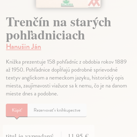
Trenčín na starých
pohľadniciach
Hanušin Ján
Knižka prezentuje 158 pohľadníc z obdobia rokov 1889
až 1950. Pohľadnice dopĺňajú podrobné sprievodné
textyv anglickom a nemeckom jazyku, historický opis
miesta, zaujímavosti viažuce sa k nemu, čo je na danom
mieste dnes a podobne.
Kúpiť
Rezervovať v kníhkupectve
titul je vypredaný
11,95 €