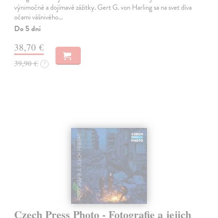
výnimočné a dojímavé zážitky. Gert G. von Harling sa na svet díva
očami vášnivého…
Do 5 dní
38,70 €
39,90 €
?
Czech Press Photo - Fotografie a jejich