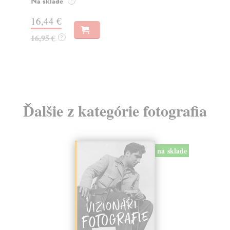
Na sklade
?
Na
16,44 €
23
16,95 €
?
24
Ďalšie z kategórie fotografia
na sklade