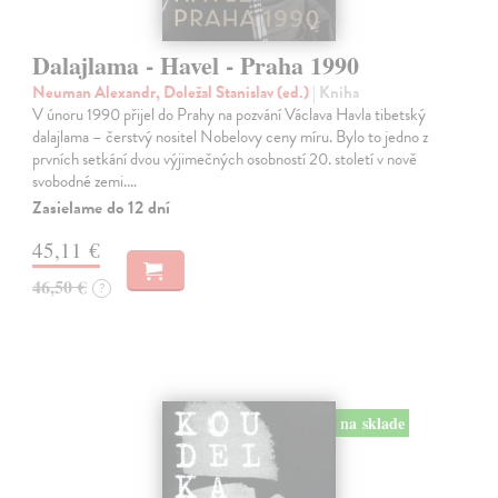
Dalajlama - Havel - Praha 1990
Neuman Alexandr, Doležal Stanislav (ed.)
| Kniha
V únoru 1990 přijel do Prahy na pozvání Václava Havla tibetský
dalajlama – čerstvý nositel Nobelovy ceny míru. Bylo to jedno z
prvních setkání dvou výjimečných osobností 20. století v nově
svobodné zemi.…
Zasielame do 12 dní
45,11 €
46,50 €
?
na sklade