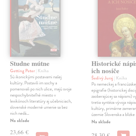
Studne mútne
Historické nápi
ich nosiče
Getting Peter
| Kniha
Sú ikonickými postavami našej
Šedivý Juraj
| Kniha
kultúry. Postavili im sochy a
Po nemeckej a francúzske
pomenovali po nich ulice, majú svoje
epigrafie (historickej disci
nespochybniteľné miesto v
zaoberajúcej sa nápismi) 
lexikónoch literatúry aj učebniciach,
tretia syntéza vývoja nápis
slovenské moderné umenie sa bez
kultúry, primárne zamera
nich nedá…
územie Slovenska a blízke 
Na sklade
Na sklade
23,66 €
28,30 €