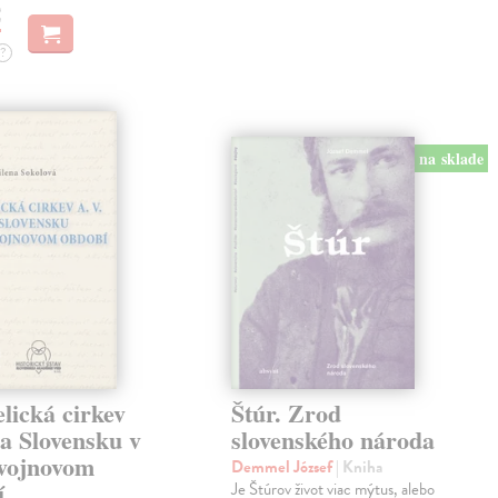
€
?
na sklade
lická cirkev
Štúr. Zrod
a Slovensku v
slovenského národa
vojnovom
Demmel József
| Kniha
í
Je Štúrov život viac mýtus, alebo