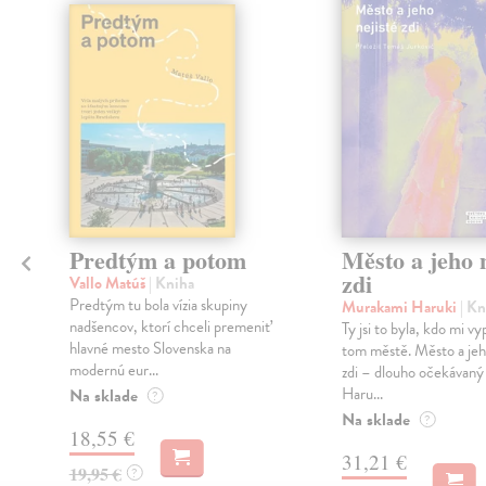
Predtým a potom
Město a jeho n
zdi
Vallo Matúš
| Kniha
Predtým tu bola vízia skupiny
Murakami Haruki
| Kn
nadšencov, ktorí chceli premeniť
Ty jsi to byla, kdo mi vy
hlavné mesto Slovenska na
tom městě. Město a jeh
modernú eur...
zdi – dlouho očekávan
Haru...
Na sklade
?
Na sklade
?
18,55 €
31,21 €
19,95 €
?