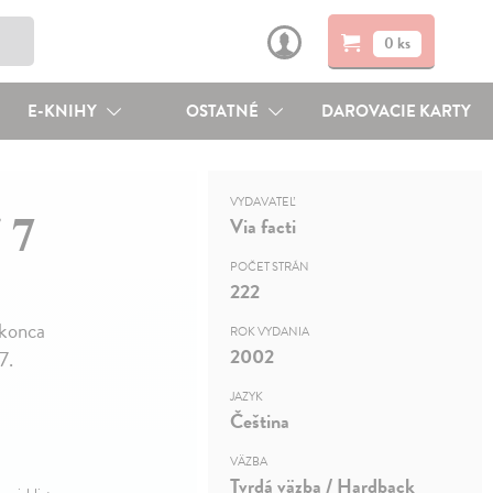
0 ks
E-KNIHY
OSTATNÉ
DAROVACIE KARTY
VYDAVATEĽ
 7
Via facti
POČET STRÁN
222
 konca
ROK VYDANIA
2002
7.
JAZYK
Čeština
VÄZBA
Tvrdá väzba / Hardback