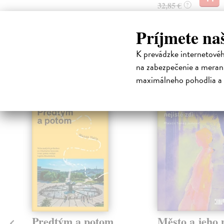
32,85 €
?
Príjmete na
K prevádzke internetové
High-contrast mode
na zabezpečenie a merani
Čit
maximálneho pohodlia a 
Predtým a potom
Město a jeho n