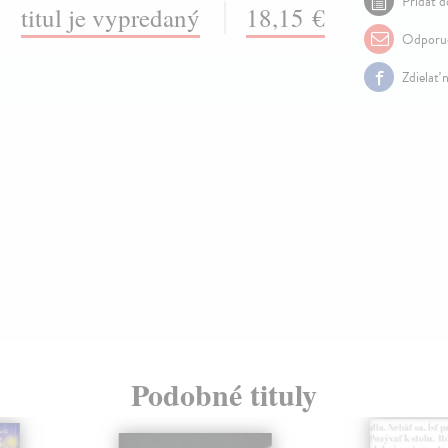
Pridať d
titul je vypredaný
18,15 €
Odporuč
Zdielať 
Podobné tituly