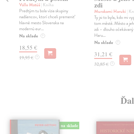
zdi
Vallo Matúš
| Kniha
Predtým tu bola vízia skupiny
Murakami Haruki
| Kn
nadšencov, ktorí chceli premeniť
Ty jsi to byla, kdo mi vy
hlavné mesto Slovenska na
tom městě. Město a jeh
modernú eur...
zdi – dlouho očekávan
Haru...
Na sklade
?
Na sklade
?
18,55 €
31,21 €
19,95 €
?
32,85 €
?
Ďal
na sklade