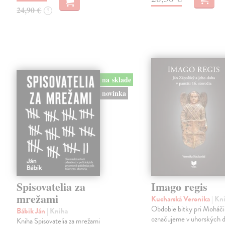
24,90 €
?
na sklade
novinka
Spisovatelia za
Imago regis
mrežami
Kucharská Veronika
| Kn
Obdobie bitky pri Moháči
Bábik Ján
| Kniha
označujeme v uhorských d
Kniha Spisovatelia za mrežami