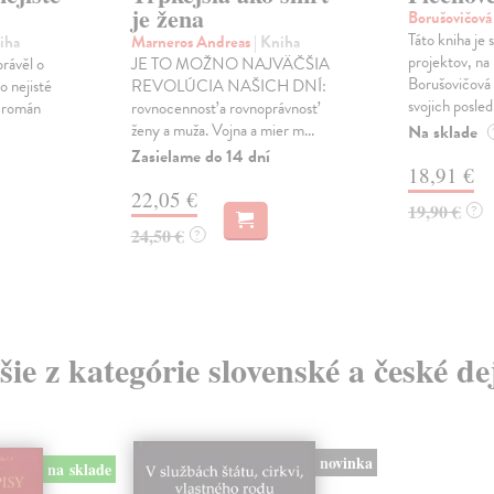
je žena
Borušovičová
Táto kniha je
iha
Marneros Andreas
| Kniha
projektov, na
právěl o
JE TO MOŽNO NAJVÄČŠIA
Borušovičová 
o nejisté
REVOLÚCIA NAŠICH DNÍ:
svojich posled
ý román
rovnocennosť a rovnoprávnosť
ženy a muža. Vojna a mier m...
Na sklade
Zasielame do 14 dní
18,91 €
22,05 €
19,90 €
?
24,50 €
?
šie z kategórie slovenské a české de
novinka
na sklade