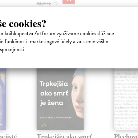
24,50 €
?
še cookies?
ho kníhkupectva Artforum využívame cookies slúžiace
e funkčnosti, marketingové účely a zaistenie vášho
atelia s podobným vkusom si kúpili
spokojnosti.
ejisté
Trpkejšia ako smrť
Plechov