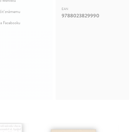
o wishlistu
EAN
iť známemu
9788023829990
na Facebooku