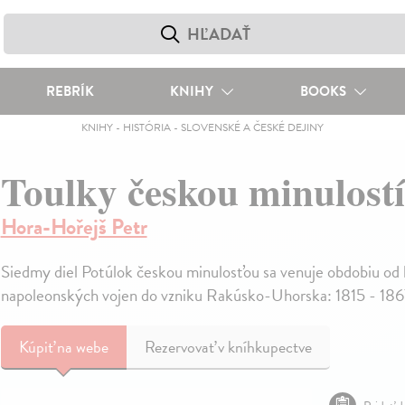
REBRÍK
KNIHY
BOOKS
KNIHY
-
HISTÓRIA
-
SLOVENSKÉ A ČESKÉ DEJINY
Toulky českou minulostí
Hora-Hořejš Petr
Siedmy diel Potúlok českou minulosťou sa venuje obdobiu od
napoleonských vojen do vzniku Rakúsko-Uhorska: 1815 - 186
Kúpiť
na webe
Rezervovať v kníhkupectve