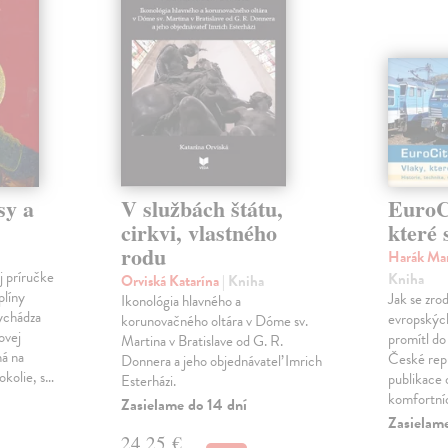
sy a
V službách štátu,
EuroCi
cirkvi, vlastného
které 
rodu
Harák Mar
j príručke
Kniha
Orviská Katarína
| Kniha
plíny
Jak se zrod
Ikonológia hlavného a
vychádza
evropských 
korunovačného oltára v Dóme sv.
ovej
promítl do
Martina v Bratislave od G. R.
ná na
České repu
Donnera a jeho objednávateľ Imrich
okolie, s…
publikace o
Esterházi.
komfortní
Zasielame do 14 dní
Zasielam
24,25 €