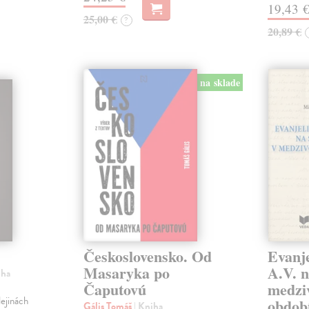
19,43 
25,00 €
?
20,89 €
na sklade
Československo. Od
Evanje
Masaryka po
A.V. n
iha
Čaputovú
medzi
ejinách
obdob
Gális Tomáš
| Kniha