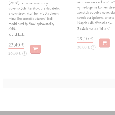
ako zlomové a rokom 152
(2026) zaznamenáva osudy
vymedzujeme koniec stre
slovenských literátov, prekladateľov
začiatok obdobia novovek
a novinárov, ktorí boli v 50. rokoch
stredoeurópskom, priesto
minulého storočia väznení. Boli
Napriek dôležitosti a aj…
medzi nimi špičkoví spisovatelia,
Zasielame do 14 dní
ďalší…
Na sklade
29,10 €
23,40 €
30,00 €
?
26,00 €
?