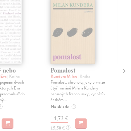
é nebo
Pomalost
Sl
pr
 Eva
| Kniha
Kundera Milan
| Kniha
sm
 spojením dvoch
Pomalost, chronologicky první ze
 ktorých Eva
čtyř románů Milana Kundery
Mik
pracovala až do
napsaných francouzsky, vychází v
Mon
ný...
českém ...
publ
Na sklade
kľú
?
?
hist
14,73 €
Na 
15,50 €
?
23