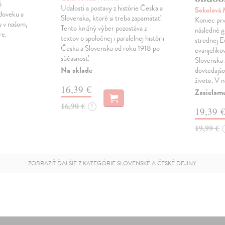
6
Udalosti a postavy z histórie Česka a
Sokolová
doveku a
Slovenska, ktoré si treba zapamätať.
Koniec prv
u v našom,
Tento knižný výber pozostáva z
následné g
re.
textov o spoločnej i paralelnej histórii
strednej E
Česka a Slovenska od roku 1918 po
evanjelikov
súčasnosť.
Slovenska 
Na sklade
dovtedajš
živote. V
16,39 €
Zasielam
16,90 €
?
19,39 
19,99 €
ZOBRAZIŤ ĎALŠIE Z KATEGÓRIE SLOVENSKÉ A ČESKÉ DEJINY