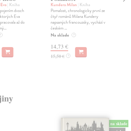
pr
 Eva
| Kniha
Kundera Milan
| Kniha
sm
 spojením dvoch
Pomalost, chronologicky první ze
 ktorých Eva
čtyř románů Milana Kundery
Mik
pracovala až do
napsaných francouzsky, vychází v
Mon
ný...
českém ...
publ
Na sklade
kľú
?
?
hist
14,73 €
Na 
15,50 €
?
23
24,
jiny
na sklade