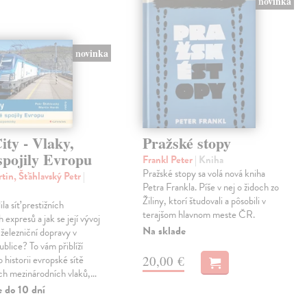
novinka
novinka
ty - Vlaky,
Pražské stopy
spojily Evropu
Frankl Peter
| Kniha
Pražské stopy sa volá nová kniha
tin, Šťáhlavský Petr
|
Petra Frankla. Píše v nej o židoch zo
Žiliny, ktorí študovali a pôsobili v
ila síť prestižních
terajšom hlavnom meste ČR.
expresů a jak se její vývoj
Na sklade
 železniční dopravy v
blice? To vám přiblíží
20,00 €
 historii evropské sítě
ch mezinárodních vlaků,…
e do 10 dní