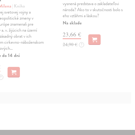
vysnená predstava o zakladateľovi
 Milena
| Kniha
národa? Ako to v skutočnosti bolo s
ej svetovej vojny a
eho vzťahmi a láskou?
eopolitické zmeny v
Na sklade
urópe znamenali pre
 a. v. žijúcich na území
23,66 €
zásadný obrat v ich
om cirkevno-náboženskom
24,90 €
?
 nových…
e do 14 dní
€
?