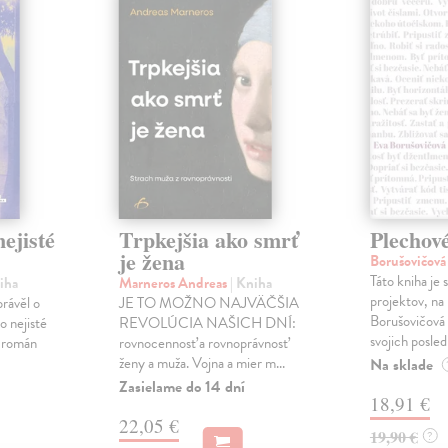
ejisté
Trpkejšia ako smrť
Plechov
je žena
Borušovičová
Táto kniha je
iha
Marneros Andreas
| Kniha
projektov, na
právěl o
JE TO MOŽNO NAJVÄČŠIA
Borušovičová 
o nejisté
REVOLÚCIA NAŠICH DNÍ:
svojich posled
ý román
rovnocennosť a rovnoprávnosť
ženy a muža. Vojna a mier m...
Na sklade
Zasielame do 14 dní
18,91 €
22,05 €
19,90 €
?