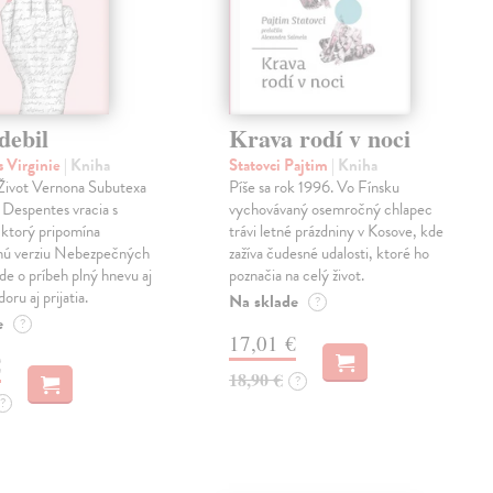
debil
Krava rodí v noci
 Virginie
| Kniha
Statovci Pajtim
| Kniha
i Život Vernona Subutexa
Píše sa rok 1996. Vo Fínsku
e Despentes vracia s
vychovávaný osemročný chlapec
ktorý pripomína
trávi letné prázdniny v Kosove, kde
snú verziu Nebezpečných
zažíva čudesné udalosti, ktoré ho
Ide o príbeh plný hnevu aj
poznačia na celý život.
oru aj prijatia.
Na sklade
?
e
?
17,01 €
€
18,90 €
?
?