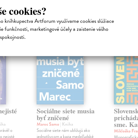
še cookies?
atelia s podobným vkusom si kúpili
ho kníhkupectva Artforum využívame cookies slúžiace
e funkčnosti, marketingové účely a zaistenie vášho
na sklade
na sklade
spokojnosti.
novinka
ejisté
Sociálne siete musia
Slovens
byť zničené
prichád
sme. Ka
iha
Marec Samo
| Kniha
právěl o
Sociálne siete nám ubližujú ako
Mikloško Fra
o nejisté
jednotlivcom a kazia medziľudské
Monograficky