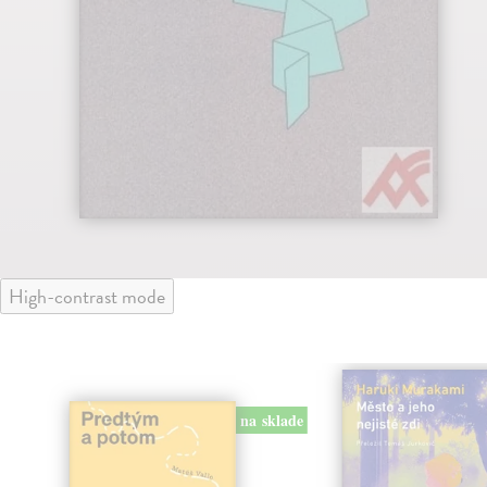
High-contrast mode
na sklade