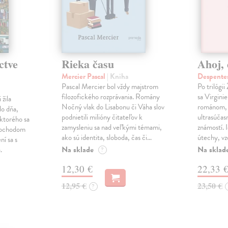
ctve
Rieka času
Ahoj, 
Mercier Pascal
| Kniha
Despentes
Pascal Mercier bol vždy majstrom
Po trilógi
filozofického rozprávania. Romány
sa Virgini
žila
Nočný vlak do Lisabonu či Váha slov
románom, 
do dňa,
podnietili milióny čitateľov k
ultrasúča
 ktorého sa
zamysleniu sa nad veľkými témami,
známostí. 
imochodom
ako sú identita, sloboda, čas či…
útechy, vzd
ní sa s
Na sklade
Na sklad
.
?
12,30 €
22,33 
12,95 €
23,50 €
?