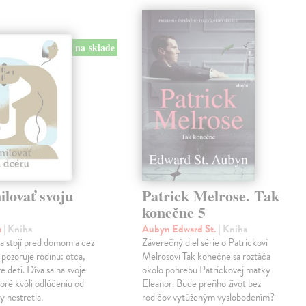
na sklade
lovať svoju
Patrick Melrose. Tak
konečne 5
a
| Kniha
Aubyn Edward St.
| Kniha
na stojí pred domom a cez
Záverečný diel série o Patrickovi
 pozoruje rodinu: otca,
Melrosovi Tak konečne sa roztáča
e deti. Díva sa na svoje
okolo pohrebu Patrickovej matky
oré kvôli odlúčeniu od
Eleanor. Bude preňho život bez
y nestretla.
rodičov vytúženým vyslobodením?