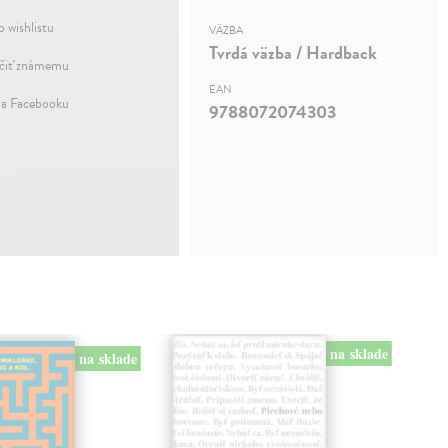
o wishlistu
VÄZBA
Tvrdá väzba / Hardback
iť známemu
EAN
na Facebooku
9788072074303
na sklade
na sklade