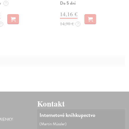
e
Do 5 dní
?
€
14,16 €
14,90 €
?
?
Kontakt
Internetové kníhkupectvo
IENKY
(Martin Müssler)