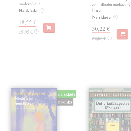
modernú eur...
zdi – dlouho očekávan
Haru...
Na sklade
?
Na sklade
?
18,55 €
30,22 €
19,95 €
?
32,85 €
?
na sklade
novinka