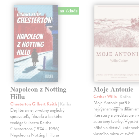
na sklade
Napoleon z Notting
Moje Antonie
Hillu
Cather Willa
| Kniha
Moje Antonie patří k
Chesterton Gilbert Keith
| Kniha
nejvýznamnějším dílům a
Dej literárnej prvotiny anglický
literatury a představuje vr
spisovateľa, filozofa a laického
autorčiny tvorby. Vypráví
teológa Gilberta Keitha
příběh o dětství, kořenech
Chestertona (1874 – 1936)
vlastního místa ve světě.
Napoleon z Notting Hillu sa