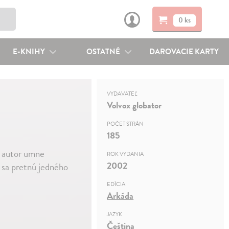
0 ks
E-KNIHY
OSTATNÉ
DAROVACIE KARTY
VYDAVATEĽ
Volvox globator
POČET STRÁN
185
e autor umne
ROK VYDANIA
2002
y sa pretnú jedného
EDÍCIA
Arkáda
JAZYK
Čeština