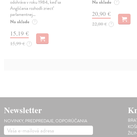
Na sklade
odohráva v roku 1984, keď sa
?
Angličania rozhodli zriecť
20,90 €
parlamentnej…
Na sklade
?
22,00 €
?
15,19 €
15,99 €
?
Newsletter
Kn
BRA
NOVINKY, PREDPREDAJE, ODPORÚČANIA
KOŠ
ŽILI