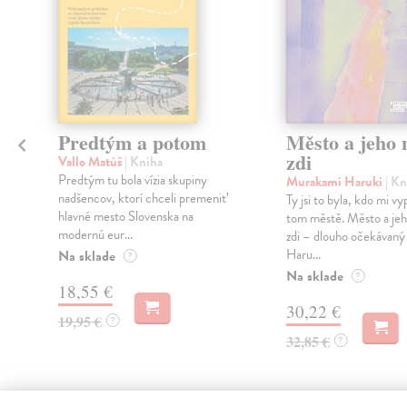
Predtým a potom
Město a jeho n
zdi
Vallo Matúš
| Kniha
Predtým tu bola vízia skupiny
Murakami Haruki
| Kn
nadšencov, ktorí chceli premeniť
Ty jsi to byla, kdo mi vy
hlavné mesto Slovenska na
tom městě. Město a jeh
modernú eur...
zdi – dlouho očekávan
Haru...
Na sklade
?
Na sklade
?
18,55 €
30,22 €
19,95 €
?
32,85 €
?