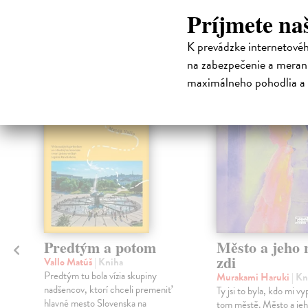
Príjmete na
High-contrast mode
Čit
K prevádzke internetové
na zabezpečenie a merani
maximálneho pohodlia a 
na sklade
Predtým a potom
Město a jeho n
zdi
Vallo Matúš
| Kniha
Predtým tu bola vízia skupiny
Murakami Haruki
| Kn
nadšencov, ktorí chceli premeniť
Ty jsi to byla, kdo mi vy
hlavné mesto Slovenska na
tom městě. Město a jeh