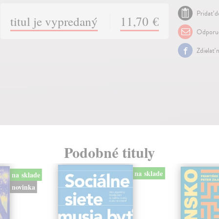
Pridať d
titul je vypredaný
11,70 €
Odporuč
Zdielať 
Podobné tituly
na sklade
na sklade
novinka