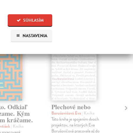
 aj:
SÚHLASÍM
na sklade
na sklade
NASTAVENIA
ko. Odkiaľ
Plechové nebo
Po
zame. Kým
Borušovičová Eva
| Kniha
Kun
m kráčame.
Táto kniha je spojením dvoch
Poma
projektov, na ktorých Eva
čty
ntišek
| Kniha
Borušovičová pracovala až do
naps
 spracovaná