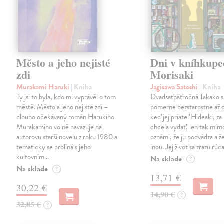
Město a jeho nejisté
Dni v kníhkupe
zdi
Morisaki
Murakami Haruki
| Kniha
Jagisawa Satoshi
| Kniha
Ty jsi to byla, kdo mi vyprávěl o tom
Dvadsaťpäťročná Takako si 
městě. Město a jeho nejisté zdi –
pomerne bezstarostne až 
dlouho očekávaný román Harukiho
keď jej priateľ Hideaki, za
Murakamiho volně navazuje na
chcela vydať, len tak m
autorovu starší novelu z roku 1980 a
oznámi, že ju podvádza a že
tematicky se prolíná s jeho
inou. Jej život sa zrazu rúca
kultovním…
Na sklade
?
Na sklade
?
13,71 €
30,22 €
14,90 €
?
32,85 €
?