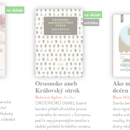
na sklade
na sklade
novinka
Oroonoko aneb
Ako mi
Královský otrok
dcéru
Behnová Aphra
| Kniha
Blum Hil
merické
OROONOKO (1688), bizarní
Staršia že
chol
barokní příběh afrického prince
okno tajne
 hluboký
uvrženého do otroctví v Surinamu,
matku a dv
 a hledání
patří k nejvýznamnějším textům z
vnučky, kt
období počátků britského románu,
dcéry nikd