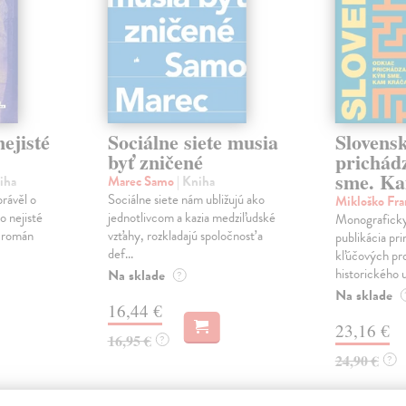
ejisté
Sociálne siete musia
Slovens
byť zničené
prichád
sme. Ka
iha
Marec Samo
| Kniha
právěl o
Sociálne siete nám ubližujú ako
Mikloško Fra
o nejisté
jednotlivcom a kazia medziľudské
Monograficky
ý román
vzťahy, rozkladajú spoločnosť a
publikácia pri
def...
kľúčových pr
historického u
Na sklade
?
Na sklade
16,44 €
23,16 €
16,95 €
?
24,90 €
?