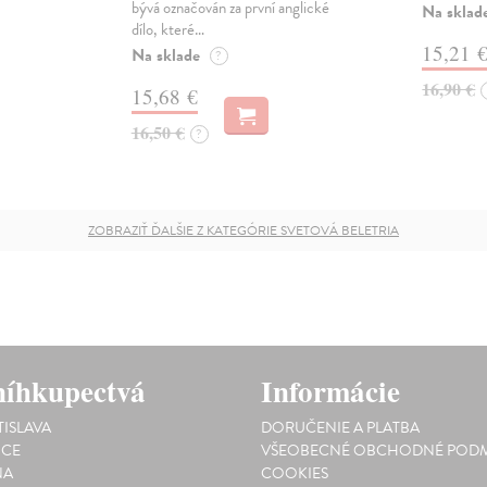
bývá označován za první anglické
Na sklad
dílo, které…
15,21 
Na sklade
?
16,90 €
15,68 €
16,50 €
?
ZOBRAZIŤ ĎALŠIE Z KATEGÓRIE SVETOVÁ BELETRIA
íhkupectvá
Informácie
TISLAVA
DORUČENIE A PLATBA
ICE
VŠEOBECNÉ OBCHODNÉ PODM
NA
COOKIES