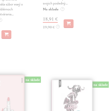
svojich posledný...
česk
náša súbor esejí o
Na sklade
Na 
oblémoch
?
tvárania...
18,91 €
14
?
19,90 €
15,
?
na sklade
na sklade