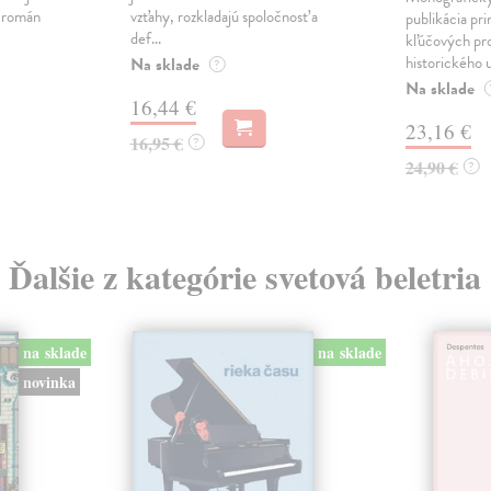
ý román
vzťahy, rozkladajú spoločnosť a
publikácia pri
def...
kľúčových pr
historického u
Na sklade
?
Na sklade
16,44 €
23,16 €
16,95 €
?
24,90 €
?
Ďalšie z kategórie svetová beletria
na sklade
na sklade
novinka