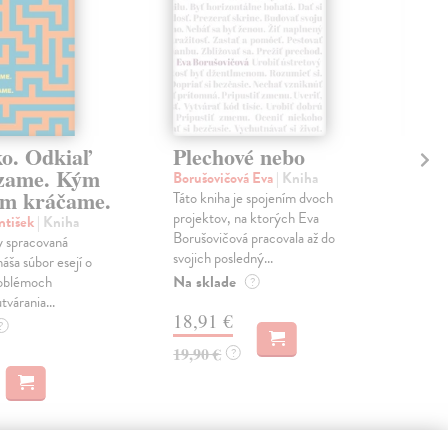
ko. Odkiaľ
Plechové nebo
Po
zame. Kým
Borušovičová Eva
| Kniha
Kun
m kráčame.
Táto kniha je spojením dvoch
Poma
projektov, na ktorých Eva
čty
ntišek
| Kniha
Borušovičová pracovala až do
naps
 spracovaná
svojich posledný...
česk
náša súbor esejí o
Na sklade
Na 
oblémoch
?
tvárania...
18,91 €
14
?
19,90 €
15,
?