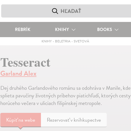
REBRÍK
KNIHY
BOOKS
KNIHY
-
BELETRIA
-
SVETOVÁ
Tesseract
Garland Alex
Dej druhého Garlandového románu sa odohráva v Manile, kd
splieta pavučiny životných príbehov piatichľudí, ktorých cest
horúceho večera v uliciach filipínskej metropole.
Kúpiť
na webe
Rezervovať v kníhkupectve