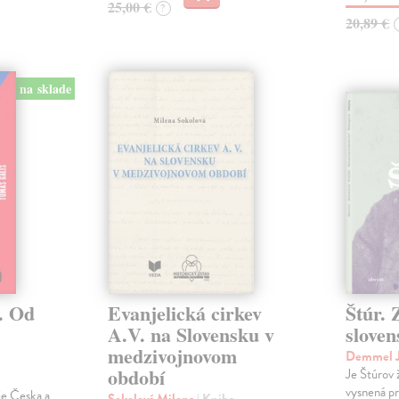
25,00 €
?
20,89 €
na sklade
. Od
Evanjelická cirkev
Štúr. 
A.V. na Slovensku v
slove
medzivojnovom
Demmel J
období
Je Štúrov 
vysnená pr
rie Česka a
Sokolová Milena
| Kniha