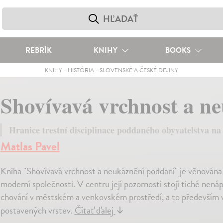
REBRÍK
KNIHY
BOOKS
KNIHY
-
HISTÓRIA
-
SLOVENSKÉ A ČESKÉ DEJINY
Shovívavá vrchnost a n
Hranice trestní disciplinace poddaného obyvatelstva n
Matlas Pavel
Kniha "Shovívavá vrchnost a neukáznění poddaní" je věnován
moderní společnosti. V centru její pozornosti stojí tiché ne
chování v městském a venkovském prostředí, a to především v 
postavených vrstev.
Čítať ďalej
↓