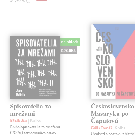
?
na sklade
novinka
Spisovatelia za
Československo
mrežami
Masaryka po
Čaputovú
Bábik Ján
| Kniha
Kniha Spisovatelia za mrežami
Gális Tomáš
| Kniha
(2026) zaznamenáva osudy
Udalosti a postavy z histó