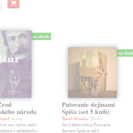
?
na sklade
na skla
Zrod
Putovanie dejinami
nského národa
Spiša (set 5 kníh)
ózsef
| Kniha
Števík Miroslav
| Kniha
život viac mýtus, alebo
Set 5 dielov edície Putovanie
edstava o zakladateľovi
dejinami Spiša sa radí k