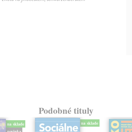
Podobné tituly
na sklade
na sklade
novinka