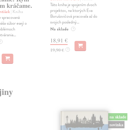
m kráčame.
Táto kniha je spojením dvoch
Poma
projektov, na ktorých Eva
čty
ntišek
| Kniha
Borušovičová pracovala až do
naps
 spracovaná
svojich posledný...
česk
náša súbor esejí o
Na sklade
Na 
oblémoch
?
tvárania...
18,91 €
14
?
19,90 €
15,
?
jiny
na sklade
novinka