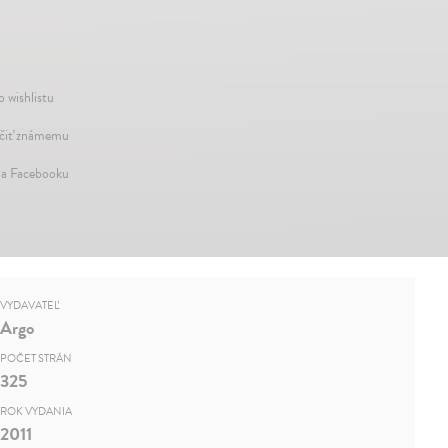
o wishlistu
iť známemu
na Facebooku
VYDAVATEĽ
Argo
POČET STRÁN
325
ROK VYDANIA
2011