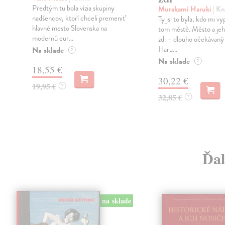
Predtým tu bola vízia skupiny
Murakami Haruki
| Kn
nadšencov, ktorí chceli premeniť
Ty jsi to byla, kdo mi vy
hlavné mesto Slovenska na
tom městě. Město a jeh
modernú eur...
zdi – dlouho očekávan
Haru...
Na sklade
?
Na sklade
?
18,55 €
30,22 €
19,95 €
?
32,85 €
?
Ďal
na sklade