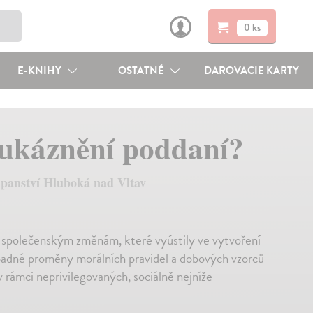
0 ks
E-KNIHY
OSTATNÉ
DAROVACIE KARTY
eukáznění poddaní?
a panství Hluboká nad Vltav
a společenským změnám, které vyústily ve vytvoření
nápadné proměny morálních pravidel a dobových vzorců
rámci neprivilegovaných, sociálně nejníže