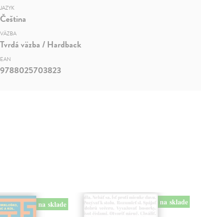
JAZYK
Čeština
VÄZBA
Tvrdá väzba / Hardback
EAN
9788025703823
na sklade
na sklade