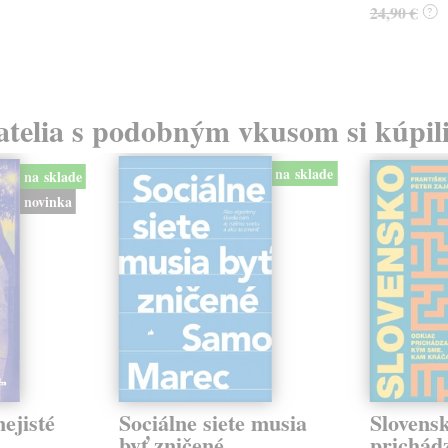
24,90 €
?
atelia s podobným vkusom si kúpili
na sklade
na sklade
novinka
ejisté
Sociálne siete musia
Slovens
byť zničené
prichád