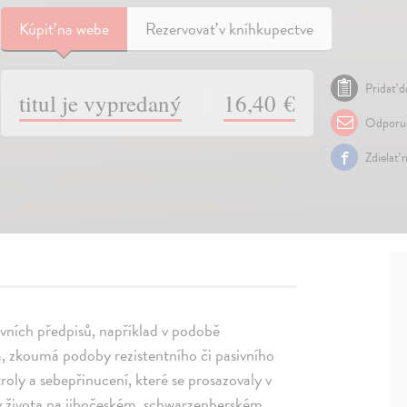
Kúpiť
na webe
Rezervovať v kníhkupectve
Pridať d
titul je vypredaný
16,40 €
Odporuč
Zdielať 
ávních předpisů, například v podobě
a, zkoumá podoby rezistentního či pasivního
ly a sebepřinucení, které se prosazovaly v
y života na jihočeském, schwarzenberském