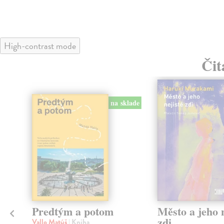
High-contrast mode
Čit
na sklade
Predtým a potom
Město a jeho n
zdi
Vallo Matúš
| Kniha