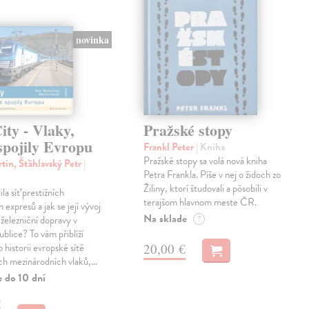
novinka
ty - Vlaky,
Pražské stopy
spojily Evropu
Frankl Peter
| Kniha
Pražské stopy sa volá nová kniha
tin, Šťáhlavský Petr
|
Petra Frankla. Píše v nej o židoch zo
Žiliny, ktorí študovali a pôsobili v
ila síť prestižních
terajšom hlavnom meste ČR.
expresů a jak se její vývoj
Na sklade
 železniční dopravy v
?
blice? To vám přiblíží
20,00 €
 historii evropské sítě
ch mezinárodních vlaků,…
e do 10 dní
€