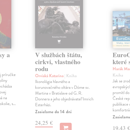
sy a
V službách štátu,
EuroCi
cirkvi, vlastného
které 
rodu
Harák Mar
j príručke
Kniha
Orviská Katarína
| Kniha
plíny
Jak se zrod
Ikonológia hlavného a
vychádza
evropských 
korunovačného oltára v Dóme sv.
ovej
promítl do
Martina v Bratislave od G. R.
ná na
České repu
Donnera a jeho objednávateľ Imrich
okolie, s…
publikace o
Esterházi.
komfortní
Zasielame do 14 dní
Zasielam
24,25 €
19,43 