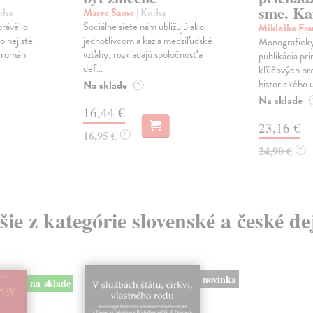
sme. Ka
iha
Marec Samo
| Kniha
právěl o
Sociálne siete nám ubližujú ako
Mikloško Fra
o nejisté
jednotlivcom a kazia medziľudské
Monograficky
ý román
vzťahy, rozkladajú spoločnosť a
publikácia pri
def...
kľúčových pr
historického u
Na sklade
?
Na sklade
16,44 €
23,16 €
16,95 €
?
24,90 €
?
šie z kategórie slovenské a české de
novinka
na sklade