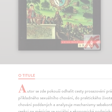
O TITULE
A
utor se zde pokouší odhalit cesty prosazování pr
příkladného sexuálního chování, do praktického život
chování poddaných a analyzuje mechanismy sebekontro
reakci na měnícím se sociální a ekonomické podmínk