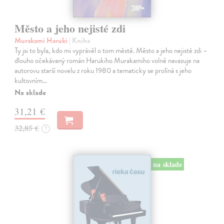
Město a jeho nejisté zdi
Murakami Haruki
| Kniha
Ty jsi to byla, kdo mi vyprávěl o tom městě. Město a jeho nejisté zdi –
dlouho očekávaný román Harukiho Murakamiho volně navazuje na
autorovu starší novelu z roku 1980 a tematicky se prolíná s jeho
kultovním…
Na sklade
31,21 €
32,85 €
?
na sklade