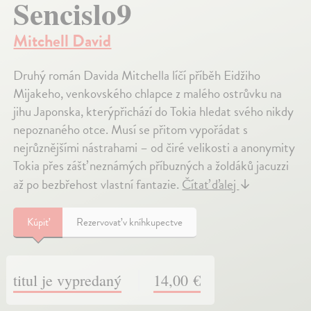
Sencislo9
Mitchell David
Druhý román Davida Mitchella líčí příběh Eidžiho
Mijakeho, venkovského chlapce z malého ostrůvku na
jihu Japonska, kterýpřichází do Tokia hledat svého nikdy
nepoznaného otce. Musí se přitom vypořádat s
nejrůznějšími nástrahami – od čiré velikosti a anonymity
Tokia přes zášť neznámých příbuzných a žoldáků jacuzzi
až po bezbřehost vlastní fantazie.
Čítať ďalej
↓
Kúpiť
Rezervovať v kníhkupectve
titul je vypredaný
14,00 €