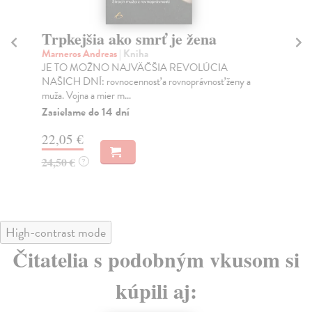
Trpkejšia ako smrť je žena
P
Marneros Andreas
| Kniha
Bor
JE TO MOŽNO NAJVÄČŠIA REVOLÚCIA
Tát
NAŠICH DNÍ: rovnocennosť a rovnoprávnosť ženy a
Bor
muža. Vojna a mier m...
Na
Zasielame do 14 dní
18
22,05 €
19
24,50 €
?
High-contrast mode
Čitatelia s podobným vkusom si
kúpili aj: