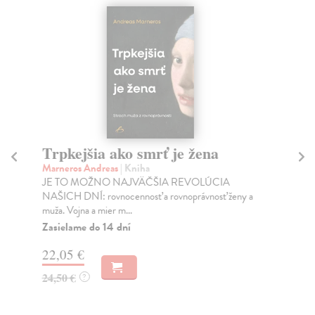
Trpkejšia ako smrť je žena
P
Marneros Andreas
| Kniha
Bor
JE TO MOŽNO NAJVÄČŠIA REVOLÚCIA
Tát
NAŠICH DNÍ: rovnocennosť a rovnoprávnosť ženy a
Bor
muža. Vojna a mier m...
Na
Zasielame do 14 dní
18
22,05 €
19
24,50 €
?