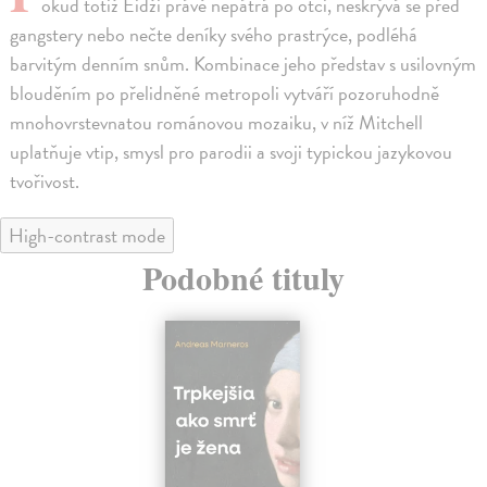
okud totiž Eidži právě nepátrá po otci, neskrývá se před
gangstery nebo nečte deníky svého prastrýce, podléhá
barvitým denním snům. Kombinace jeho představ s usilovným
blouděním po přelidněné metropoli vytváří pozoruhodně
mnohovrstevnatou románovou mozaiku, v níž Mitchell
uplatňuje vtip, smysl pro parodii a svoji typickou jazykovou
tvořivost.
High-contrast mode
Podobné tituly