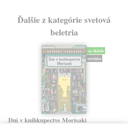
Ďalšie z kategórie svetová
beletria
na sklade
novinka
Dni v kníhkupectve Morisaki
Jagisawa Satoshi
| Kniha