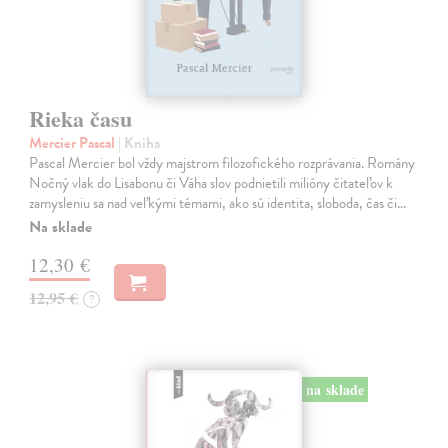
Rieka času
Mercier Pascal
| Kniha
Pascal Mercier bol vždy majstrom filozofického rozprávania. Romány
Nočný vlak do Lisabonu či Váha slov podnietili milióny čitateľov k
zamysleniu sa nad veľkými témami, ako sú identita, sloboda, čas či…
Na sklade
12,30 €
12,95 €
?
na sklade