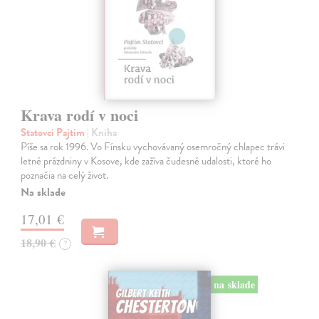
Krava rodí v noci
Statovci Pajtim
| Kniha
Píše sa rok 1996. Vo Fínsku vychovávaný osemročný chlapec trávi
letné prázdniny v Kosove, kde zažíva čudesné udalosti, ktoré ho
poznačia na celý život.
Na sklade
17,01 €
18,90 €
?
na sklade