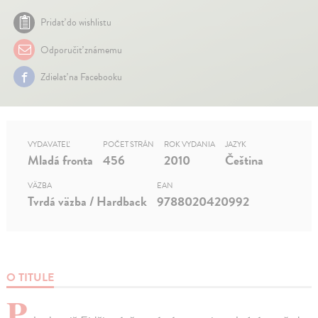
Pridať do wishlistu
Odporučiť známemu
Zdielať na Facebooku
VYDAVATEĽ
POČET STRÁN
ROK VYDANIA
JAZYK
Mladá fronta
456
2010
Čeština
VÄZBA
EAN
Tvrdá väzba / Hardback
9788020420992
O TITULE
P