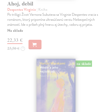
Ahoj, debil
Despentes Virginie
| Kniha
Po trilógii Život Vernona Subutexa sa Virginie Despentes vracia s
románom, ktorý pripomína ultrasúčasnú verziu Nebezpečných
známostí. Ide o príbeh plný hnevu aj útechy, vzdoru aj prijatia.
Na sklade
22,33 €
23,50 €
?
na sklade