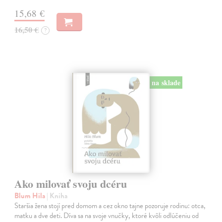
15,68 €
16,50 €
?
na sklade
Ako milovať svoju dcéru
Blum Hila
| Kniha
Staršia žena stojí pred domom a cez okno tajne pozoruje rodinu: otca,
matku a dve deti. Díva sa na svoje vnučky, ktoré kvôli odlúčeniu od