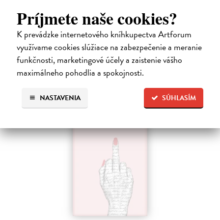
Dvadsaťpäťročná Takako si žila pomerne bezstarostne až do dňa, keď
Príjmete naše cookies?
jej priateľ Hideaki, za ktorého sa chcela vydať, len tak mimochodom
oznámi, že ju podvádza a žení sa s inou. Jej život sa zrazu rúca.
K prevádzke internetového kníhkupectva Artforum
Na sklade
využívame cookies slúžiace na zabezpečenie a meranie
13,71 €
funkčnosti, marketingové účely a zaistenie vášho
maximálneho pohodlia a spokojnosti.
14,90 €
?
NASTAVENIA
SÚHLASÍM
na sklade