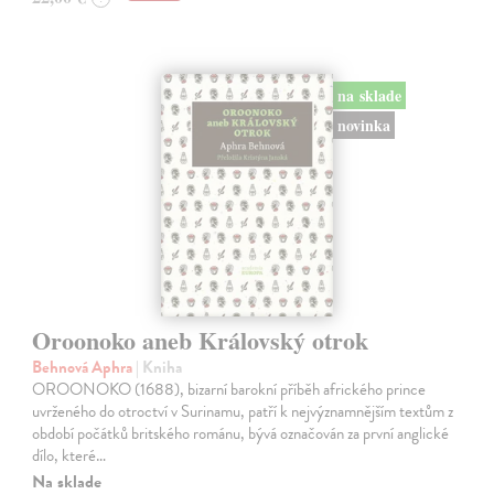
na sklade
novinka
Oroonoko aneb Královský otrok
Behnová Aphra
| Kniha
OROONOKO (1688), bizarní barokní příběh afrického prince
uvrženého do otroctví v Surinamu, patří k nejvýznamnějším textům z
období počátků britského románu, bývá označován za první anglické
dílo, které…
Na sklade