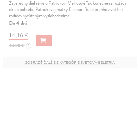
Záverečný diel série o Patrickovi Melrosovi Tak konečne sa roztáča
okolo pohrebu Patrickovej matky Eleanor. Bude preňho život bez
rodičov vytúženým vyslobodením?
Do 4 dní
14,16 €
14,90 €
?
ZOBRAZIŤ ĎALŠIE Z KATEGÓRIE SVETOVÁ BELETRIA