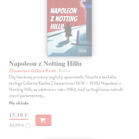
Napoleon z Notting Hillu
Chesterton Gilbert Keith
| Kniha
Dej literárnej prvotiny anglický spisovateľa, filozofa a laického
teológa Gilberta Keitha Chestertona (1874 – 1936) Napoleon z
Notting Hillu sa odohráva v roku 1984, keď sa Angličania rozhodli
zriecť parlamentnej…
Na sklade
15,19 €
15,99 €
?