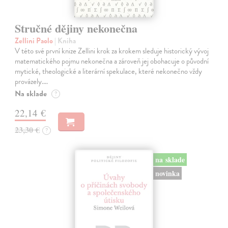
Stručné dějiny nekonečna
Zellini Paolo
| Kniha
V této své první knize Zellini krok za krokem sleduje historický vývoj
matematického pojmu nekonečna a zároveň jej obohacuje o původní
mytické, theologické a literární spekulace, které nekonečno vždy
provázely.…
Na sklade
?
22,14 €
23,30 €
?
na sklade
novinka