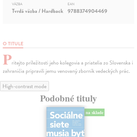
VÄZBA
EAN
Tvrdá väzba / Hardback
9788374904469
O TITULE
P
ritejto príležitosti jeho kolegovia a priatelia zo Slovenska i
zahraničia pripravili jemu venovaný zborník vedeckých prác.
High-contrast mode
Podobné tituly
na sklade