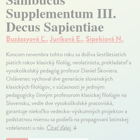
Supplementum III.
Decus Sapientiae
Buzássyová Ľ.
,
Juríková E.
,
Sipekiová N.
Koncom novembra tohto roku sa dožíva šesťdesiatich
piatich rokov klasický filológ, neolatinista, prekladateľ a
vysokoškolský pedagóg profesor Daniel Škoviera.
Oslávenec vychoval dve generácie slovenských
klasických filológov, v súčasnosti je jediným
pedagogicky činným profesorom klasickej filológie na
Slovensku, vedie dve vysokoškolské pracoviská,
garantuje niekoľko vedecko-výskumných projektov a
podstatnou mierou sa podieľa na propagovaní latinskej
vzdelanosti u nás.
Čítať ďalej
↓