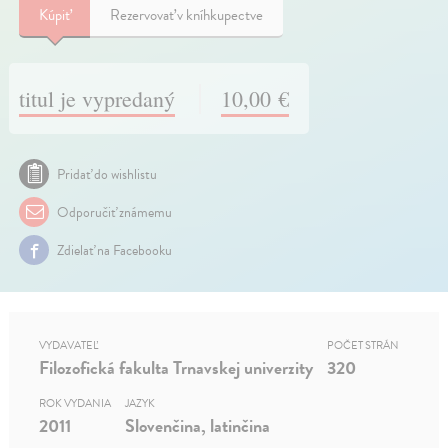
Kúpiť
Rezervovať v kníhkupectve
titul je vypredaný
10,00 €
Pridať do wishlistu
Odporučiť známemu
Zdielať na Facebooku
VYDAVATEĽ
POČET STRÁN
Filozofická fakulta Trnavskej univerzity
320
ROK VYDANIA
JAZYK
2011
Slovenčina, latinčina