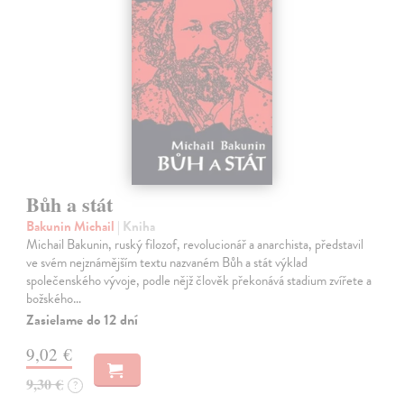
Bůh a stát
Bakunin Michail
| Kniha
Michail Bakunin, ruský filozof, revolucionář a anarchista, představil
ve svém nejznámějším textu nazvaném Bůh a stát výklad
společenského vývoje, podle nějž člověk překonává stadium zvířete a
božského…
Zasielame do 12 dní
9,02 €
9,30 €
?