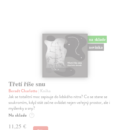
na sklade
novinka
Třetí říše snu
Beradt Charlotte
| Kniha
Jak se totalitní moc zapisuje do lidského nitra? Co se stane se
soukromím, když stát začne ovládat nejen veřejný prostor, ale i
myšlenky a sny?
Na sklade
?
11,25 €