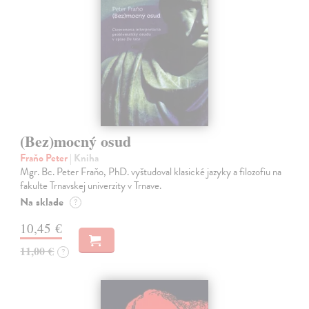
(Bez)mocný osud
Fraňo Peter
| Kniha
Mgr. Bc. Peter Fraňo, PhD. vyštudoval klasické jazyky a filozofiu na
fakulte Trnavskej univerzity v Trnave.
Na sklade
?
10,45 €
11,00 €
?