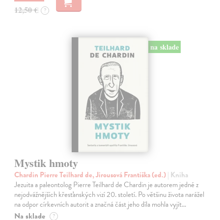
12,50 €
?
na sklade
Mystik hmoty
Chardin Pierre Teilhard de, Jirousová Františka (ed.)
| Kniha
Jezuita a paleontolog Pierre Teilhard de Chardin je autorem jedné z
nejodvážnějších křesťanských vizí 20. století. Po většinu života narážel
na odpor církevních autorit a značná část jeho díla mohla vyjít…
Na sklade
?