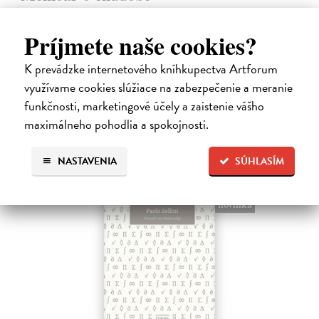
Tocqueville Alexis de
| Kniha
První český překlad méně známého díla jedné z nejvýznamnějších
Príjmete naše cookies?
osobností evropské politické filosofie 19. století je doplněn obšírnými
komentáři Ivo Budila, Jana Kellera a Gertrudy Himmelfalberové.
K prevádzke internetového kníhkupectva Artforum
Od…
využívame cookies slúžiace na zabezpečenie a meranie
Na sklade
?
funkčnosti, marketingové účely a zaistenie vášho
5,94 €
maximálneho pohodlia a spokojnosti.
6,60 €
?
NASTAVENIA
SÚHLASÍM
na sklade
novinka