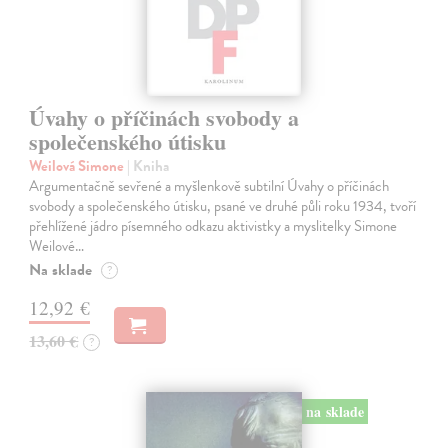
Úvahy o příčinách svobody a
společenského útisku
Weilová Simone
| Kniha
Argumentačně sevřené a myšlenkově subtilní Úvahy o příčinách
svobody a společenského útisku, psané ve druhé půli roku 1934, tvoří
přehlížené jádro písemného odkazu aktivistky a myslitelky Simone
Weilové…
Na sklade
?
12,92 €
13,60 €
?
na sklade