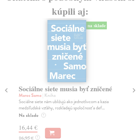
kúpili aj:
na sklade
Sociálne siete musia byť zničené
S
K
Marec Samo
| Kniha
Sociálne siete nám ubližujú ako jednotlivcom a kazia
Mik
medziľudské vzťahy, rozkladajú spoločnosť a def...
Mon
o k
Na sklade
?
Na
16,44 €
23
16,95 €
?