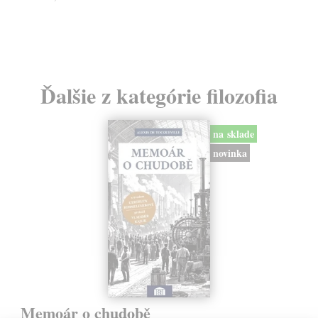
24
Ďalšie z kategórie filozofia
na sklade
novinka
Memoár o chudobě