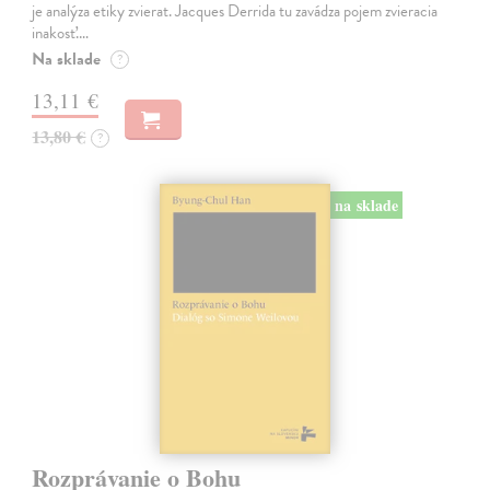
je analýza etiky zvierat. Jacques Derrida tu zavádza pojem zvieracia
inakosť.…
Na sklade
?
13,11 €
13,80 €
?
na sklade
Rozprávanie o Bohu