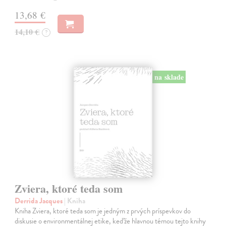
13,68 €
14,10 €
?
na sklade
Zviera, ktoré teda som
Derrida Jacques
| Kniha
Kniha Zviera, ktoré teda som je jedným z prvých príspevkov do
diskusie o environmentálnej etike, keďže hlavnou témou tejto knihy