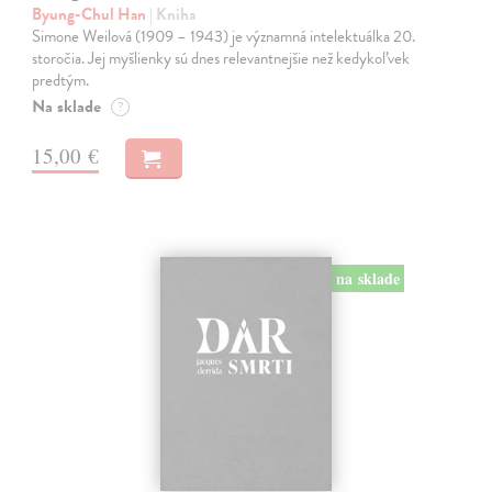
Byung-Chul Han
| Kniha
Simone Weilová (1909 – 1943) je významná intelektuálka 20.
storočia. Jej myšlienky sú dnes relevantnejšie než kedykoľvek
predtým.
Na sklade
?
15,00 €
na sklade