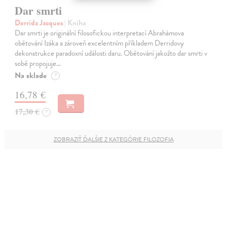
Dar smrti
Derrida Jacques
| Kniha
Dar smrti je originální filosofickou interpretací Abrahámova
obětování Izáka a zároveň excelentním příkladem Derridovy
dekonstrukce paradoxní události daru. Obětování jakožto dar smrti v
sobě propojuje…
Na sklade
?
16,78 €
17,30 €
?
ZOBRAZIŤ ĎALŠIE Z KATEGÓRIE FILOZOFIA