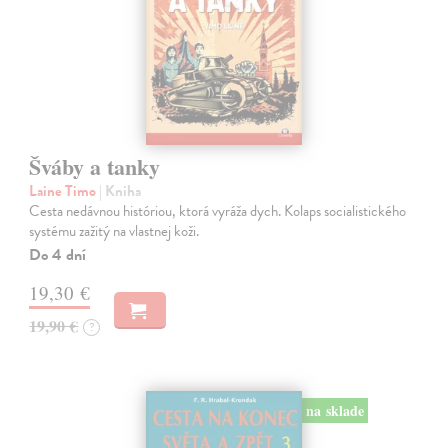
Šváby a tanky
Laine Timo
| Kniha
Cesta nedávnou históriou, ktorá vyráža dych. Kolaps socialistického
systému zažitý na vlastnej koži.
Do 4 dní
19,30 €
19,90 €
?
na sklade