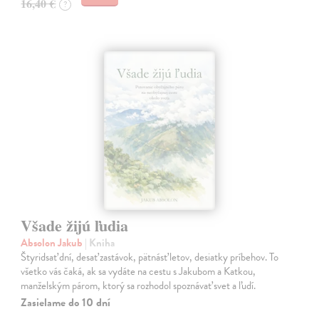
16,40 €
?
Všade žijú ľudia
Absolon Jakub
| Kniha
Štyridsať dní, desať zastávok, pätnásť letov, desiatky príbehov. To
všetko vás čaká, ak sa vydáte na cestu s Jakubom a Katkou,
manželským párom, ktorý sa rozhodol spoznávať svet a ľudí.
Zasielame do 10 dní