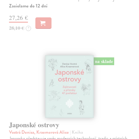
Zasielame do 12 dní
27,26 €
28,10 €
?
na sklade
Japonské ostrovy
Vostrá Denisa, Kraemerová Alice
| Kniha
Japonsko představuje směs moderních technologií, tradic a místních