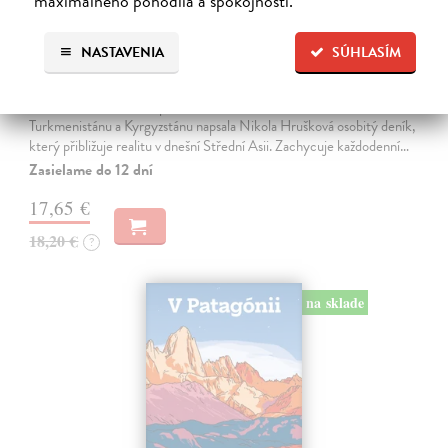
maximálneho pohodlia a spokojnosti.
NASTAVENIA
SÚHLASÍM
V srdci Střední Asie
Hrušková Nikola
| Kniha
Po třech letech života, práce a cestování v Uzbekistánu, Tádžikistánu,
Turkmenistánu a Kyrgyzstánu napsala Nikola Hrušková osobitý deník,
který přibližuje realitu v dnešní Střední Asii. Zachycuje každodenní…
Zasielame do 12 dní
17,65 €
18,20 €
?
na sklade