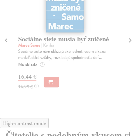
Sociálne siete musia byť zničené
S
K
Marec Samo
| Kniha
Sociálne siete nám ubližujú ako jednotlivcom a kazia
Mik
medziľudské vzťahy, rozkladajú spoločnosť a def...
Mon
o k
Na sklade
?
Na
16,44 €
23
16,95 €
?
24
High-contrast mode
Čitatelia s podobným vkusom si