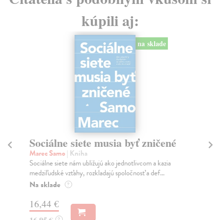
kúpili aj:
na sklade
Sociálne siete musia byť zničené
S
K
Marec Samo
| Kniha
Sociálne siete nám ubližujú ako jednotlivcom a kazia
Mik
medziľudské vzťahy, rozkladajú spoločnosť a def...
Mon
o k
Na sklade
?
Na
16,44 €
23
16,95 €
?