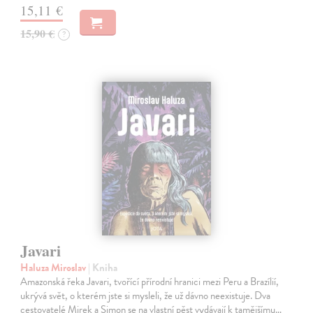
15,11 €
15,90 €
?
Javari
Haluza Miroslav
| Kniha
Amazonská řeka Javari, tvořící přírodní hranici mezi Peru a Brazílií,
ukrývá svět, o kterém jste si mysleli, že už dávno neexistuje. Dva
cestovatelé Mirek a Simon se na vlastní pěst vydávají k tamějšímu…