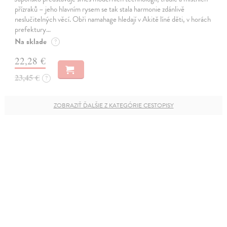
přízraků – jeho hlavním rysem se tak stala harmonie zdánlivě
neslučitelných věcí. Obři namahage hledají v Akitě líné děti, v horách
prefektury…
Na sklade
?
22,28 €
23,45 €
?
ZOBRAZIŤ ĎALŠIE Z KATEGÓRIE CESTOPISY