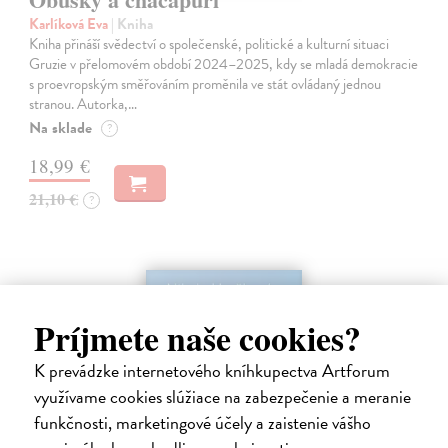
Karlíková Eva
| Kniha
Kniha přináší svědectví o společenské, politické a kulturní situaci
Gruzie v přelomovém období 2024–2025, kdy se mladá demokracie
s proevropským směřováním proměnila ve stát ovládaný jednou
stranou. Autorka,…
Na sklade
?
18,99 €
21,10 €
?
Príjmete naše cookies?
K prevádzke internetového kníhkupectva Artforum
využívame cookies slúžiace na zabezpečenie a meranie
funkčnosti, marketingové účely a zaistenie vášho