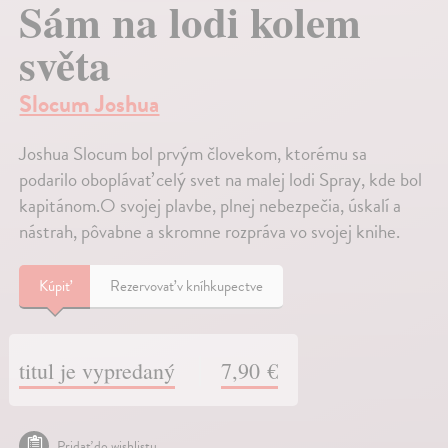
Sám na lodi kolem
světa
Slocum Joshua
Joshua Slocum bol prvým človekom, ktorému sa
podarilo oboplávať celý svet na malej lodi Spray, kde bol
kapitánom.O svojej plavbe, plnej nebezpečia, úskalí a
nástrah, pôvabne a skromne rozpráva vo svojej knihe.
Kúpiť
Rezervovať v kníhkupectve
titul je vypredaný
7,90 €
Pridať do wishlistu