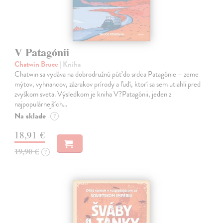
V Patagónii
Chatwin Bruce
| Kniha
Chatwin sa vydáva na dobrodružnú púť do srdca Patagónie – zeme
mýtov, vyhnancov, zázrakov prírody a ľudí, ktorí sa sem utiahli pred
zvyškom sveta. Výsledkom je kniha V?Patagónii, jeden z
najpopulárnejších…
Na sklade
?
18,91 €
19,90 €
?