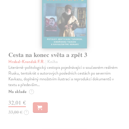
Cesta na konec světa a zpět 3
Hrabal-Krondak F.R.
| Kniha
Literárně-politologický cestopis pojednávající o současném reálném
Rusku, tentokrát o autorových posledních cestách po severním
Kavkazu, doplněný množstvím ilustrací a reprodukcí dokumentů v
textu a především…
Na sklade
?
32,01 €
33,00 €
?