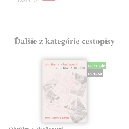
24
Ďalšie z kategórie cestopisy
na sklade
novinka
Obušky a chačapuri