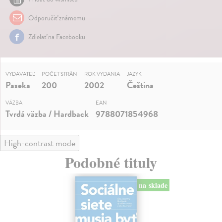
Odporučiť známemu
Zdielať na Facebooku
VYDAVATEĽ
POČET STRÁN
ROK VYDANIA
JAZYK
Paseka
200
2002
Čeština
VÄZBA
EAN
Tvrdá väzba / Hardback
9788071854968
High-contrast mode
Podobné tituly
na sklade