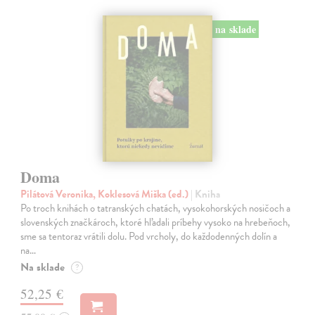
na sklade
Doma
Pilátová Veronika, Koklesová Miška (ed.)
| Kniha
Po troch knihách o tatranských chatách, vysokohorských nosičoch a
slovenských značkároch, ktoré hľadali príbehy vysoko na hrebeňoch,
sme sa tentoraz vrátili dolu. Pod vrcholy, do každodenných dolín a
na…
Na sklade
?
52,25 €