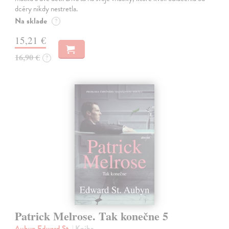
dcéry nikdy nestretla.
Na sklade
?
15,21 €
16,90 €
?
Patrick Melrose. Tak konečne 5
Aubyn Edward St.
| Kniha