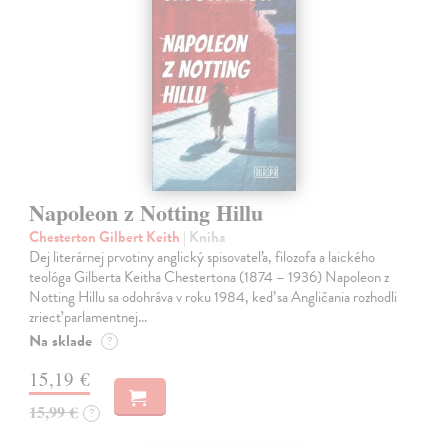
Napoleon z Notting Hillu
Chesterton Gilbert Keith
| Kniha
Dej literárnej prvotiny anglický spisovateľa, filozofa a laického
teológa Gilberta Keitha Chestertona (1874 – 1936) Napoleon z
Notting Hillu sa odohráva v roku 1984, keď sa Angličania rozhodli
zriecť parlamentnej…
Na sklade
?
15,19 €
15,99 €
?