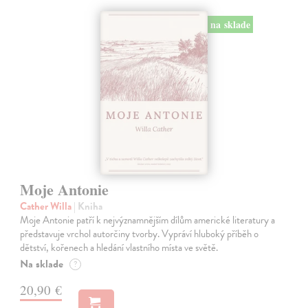
na sklade
Moje Antonie
Cather Willa
| Kniha
Moje Antonie patří k nejvýznamnějším dílům americké literatury a
představuje vrchol autorčiny tvorby. Vypráví hluboký příběh o
dětství, kořenech a hledání vlastního místa ve světě.
Na sklade
?
20,90 €