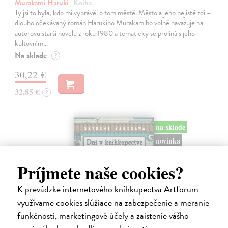
Murakami Haruki
| Kniha
Ty jsi to byla, kdo mi vyprávěl o tom městě. Město a jeho nejisté zdi –
dlouho očekávaný román Harukiho Murakamiho volně navazuje na
autorovu starší novelu z roku 1980 a tematicky se prolíná s jeho
kultovním…
Na sklade
?
30,22 €
32,85 €
?
na sklade
novinka
Príjmete naše cookies?
K prevádzke internetového kníhkupectva Artforum
využívame cookies slúžiace na zabezpečenie a meranie
funkčnosti, marketingové účely a zaistenie vášho