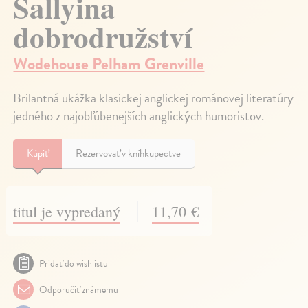
Sallyina
dobrodružství
Wodehouse Pelham Grenville
Brilantná ukážka klasickej anglickej románovej literatúry
jedného z najobľúbenejších anglických humoristov.
Kúpiť
Rezervovať v kníhkupectve
titul je vypredaný
11,70 €
Pridať do wishlistu
Odporučiť známemu