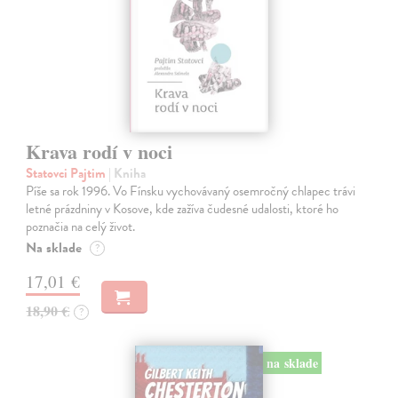
Krava rodí v noci
Statovci Pajtim
| Kniha
Píše sa rok 1996. Vo Fínsku vychovávaný osemročný chlapec trávi
letné prázdniny v Kosove, kde zažíva čudesné udalosti, ktoré ho
poznačia na celý život.
Na sklade
?
17,01 €
18,90 €
?
na sklade