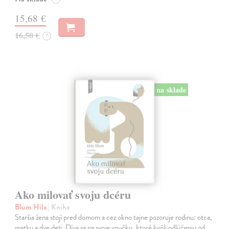
15,68 €
16,50 €
?
na sklade
Ako milovať svoju dcéru
Blum Hila
| Kniha
Staršia žena stojí pred domom a cez okno tajne pozoruje rodinu: otca,
matku a dve deti. Díva sa na svoje vnučky, ktoré kvôli odlúčeniu od