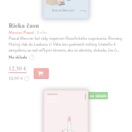
Rieka času
Mercier Pascal
| Kniha
Pascal Mercier bol vždy majstrom filozofického rozprávania. Romány
Nočný vlak do Lisabonu či Váha slov podnietili milióny čitateľov k
zamysleniu sa nad veľkými témami, ako sú identita, sloboda, čas či…
Na sklade
?
12,30 €
12,95 €
?
na sklade