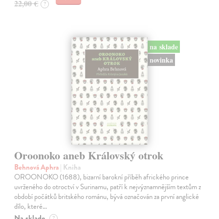
22,00 €
?
na sklade
novinka
Oroonoko aneb Královský otrok
Behnová Aphra
| Kniha
OROONOKO (1688), bizarní barokní příběh afrického prince
uvrženého do otroctví v Surinamu, patří k nejvýznamnějším textům z
období počátků britského románu, bývá označován za první anglické
dílo, které…
Na sklade
?