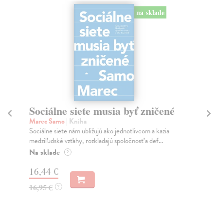
na sklade
Sociálne siete musia byť zničené
S
K
Marec Samo
| Kniha
Sociálne siete nám ubližujú ako jednotlivcom a kazia
Mik
medziľudské vzťahy, rozkladajú spoločnosť a def...
Mon
o k
Na sklade
?
Na
16,44 €
23
16,95 €
?
24