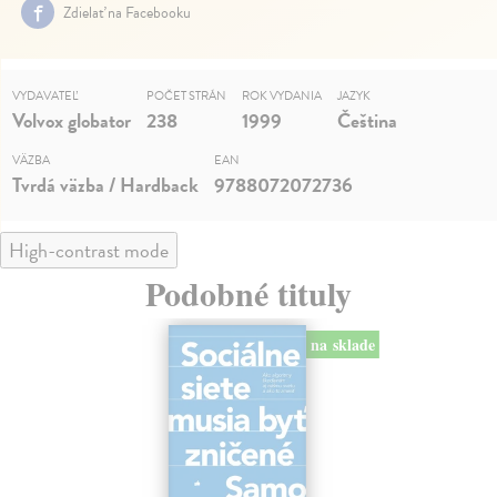
Zdielať na Facebooku
VYDAVATEĽ
POČET STRÁN
ROK VYDANIA
JAZYK
Volvox globator
238
1999
Čeština
VÄZBA
EAN
Tvrdá väzba / Hardback
9788072072736
High-contrast mode
Podobné tituly
na sklade