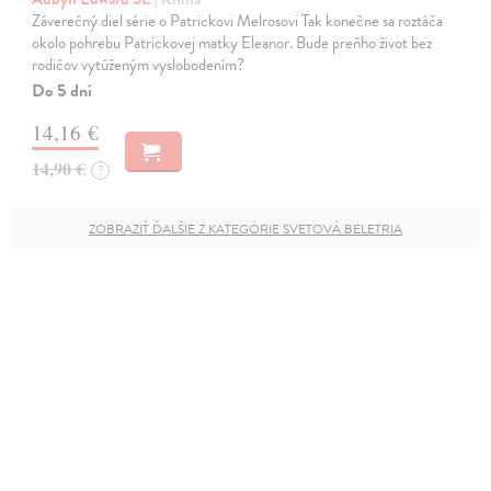
Záverečný diel série o Patrickovi Melrosovi Tak konečne sa roztáča
okolo pohrebu Patrickovej matky Eleanor. Bude preňho život bez
rodičov vytúženým vyslobodením?
Do 5 dní
14,16 €
14,90 €
?
ZOBRAZIŤ ĎALŠIE Z KATEGÓRIE SVETOVÁ BELETRIA