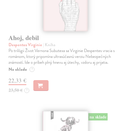
Ahoj, debil
Despentes Virginie
| Kniha
Po trilógii Život Vernona Subutexa sa Virginie Despentes vracia s
románom, ktorý pripomína ultrasúčasnú verziu Nebezpečných
známostí. Ide o príbeh plný hnevu aj útechy, vzdoru aj prijatia.
Na sklade
?
22,33 €
23,50 €
?
na sklade