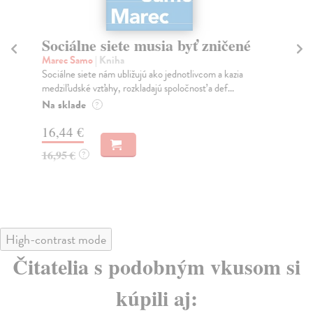
Sociálne siete musia byť zničené
S
K
Marec Samo
| Kniha
Sociálne siete nám ubližujú ako jednotlivcom a kazia
Mik
medziľudské vzťahy, rozkladajú spoločnosť a def...
Mon
o k
Na sklade
?
Na
16,44 €
23
16,95 €
?
24
High-contrast mode
Čitatelia s podobným vkusom si
kúpili aj: