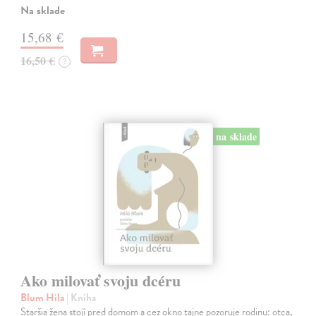
Na sklade
15,68 €
16,50 €
?
na sklade
Ako milovať svoju dcéru
Blum Hila
| Kniha
Staršia žena stojí pred domom a cez okno tajne pozoruje rodinu: otca,