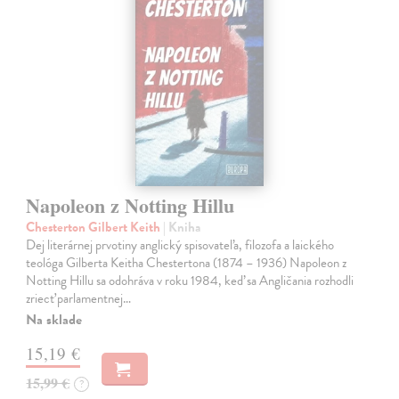
Napoleon z Notting Hillu
Chesterton Gilbert Keith
| Kniha
Dej literárnej prvotiny anglický spisovateľa, filozofa a laického
teológa Gilberta Keitha Chestertona (1874 – 1936) Napoleon z
Notting Hillu sa odohráva v roku 1984, keď sa Angličania rozhodli
zriecť parlamentnej…
Na sklade
15,19 €
15,99 €
?