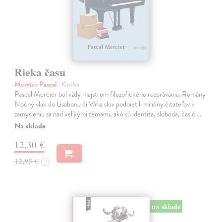
Rieka času
Mercier Pascal
| Kniha
Pascal Mercier bol vždy majstrom filozofického rozprávania. Romány
Nočný vlak do Lisabonu či Váha slov podnietili milióny čitateľov k
zamysleniu sa nad veľkými témami, ako sú identita, sloboda, čas či…
Na sklade
12,30 €
12,95 €
?
na sklade