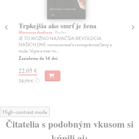
Trpkejšia ako smrť je žena
P
Marneros Andreas
| Kniha
Bor
JE TO MOŽNO NAJVÄČŠIA REVOLÚCIA
Tát
NAŠICH DNÍ: rovnocennosť a rovnoprávnosť ženy a
Bor
muža. Vojna a mier m...
Na
Zasielame do 14 dní
18
22,05 €
19
24,50 €
?
High-contrast mode
Čitatelia s podobným vkusom si
kúpili aj: