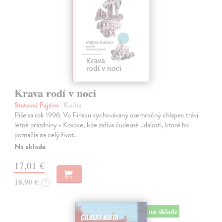
Krava rodí v noci
Statovci Pajtim
| Kniha
Píše sa rok 1996. Vo Fínsku vychovávaný osemročný chlapec trávi
letné prázdniny v Kosove, kde zažíva čudesné udalosti, ktoré ho
poznačia na celý život.
Na sklade
17,01 €
18,90 €
?
na sklade