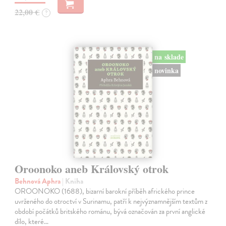
22,00 €
?
na sklade
novinka
Oroonoko aneb Královský otrok
Behnová Aphra
| Kniha
OROONOKO (1688), bizarní barokní příběh afrického prince
uvrženého do otroctví v Surinamu, patří k nejvýznamnějším textům z
období počátků britského románu, bývá označován za první anglické
dílo, které…