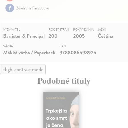
Zdielať na Facebooku
VYDAVATEĽ
POČET STRÁN
ROK VYDANIA
JAZYK
Barrister & Principal
200
2005
Čeština
VÄZBA
EAN
Mäkká väzba / Paperback
9788086598925
High-contrast mode
Podobné tituly