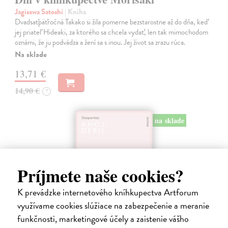
Jagisawa Satoshi
| Kniha
Dvadsaťpäťročná Takako si žila pomerne bezstarostne až do dňa, keď
jej priateľ Hideaki, za ktorého sa chcela vydať, len tak mimochodom
oznámi, že ju podvádza a žení sa s inou. Jej život sa zrazu rúca.
Na sklade
13,71 €
14,90 €
?
na sklade
Príjmete naše cookies?
K prevádzke internetového kníhkupectva Artforum
využívame cookies slúžiace na zabezpečenie a meranie
funkčnosti, marketingové účely a zaistenie vášho