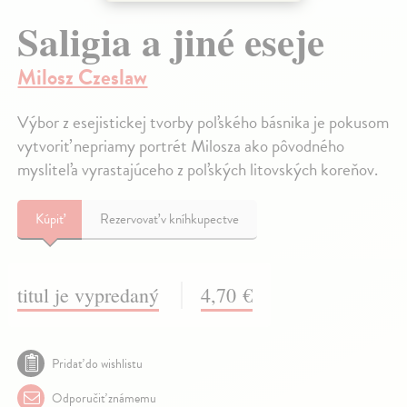
Saligia a jiné eseje
Milosz Czeslaw
Výbor z esejistickej tvorby poľského básnika je pokusom
vytvoriť nepriamy portrét Milosza ako pôvodného
mysliteľa vyrastajúceho z poľských litovských koreňov.
Kúpiť
Rezervovať v kníhkupectve
titul je vypredaný
4,70 €
Pridať do wishlistu
Odporučiť známemu