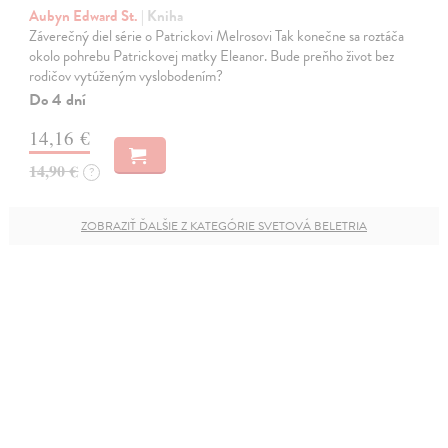
Aubyn Edward St.
| Kniha
Záverečný diel série o Patrickovi Melrosovi Tak konečne sa roztáča
okolo pohrebu Patrickovej matky Eleanor. Bude preňho život bez
rodičov vytúženým vyslobodením?
Do 4 dní
14,16 €
14,90 €
?
ZOBRAZIŤ ĎALŠIE Z KATEGÓRIE SVETOVÁ BELETRIA