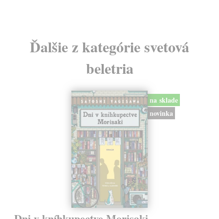
Ďalšie z kategórie svetová
beletria
na sklade
novinka
Dni v kníhkupectve Morisaki