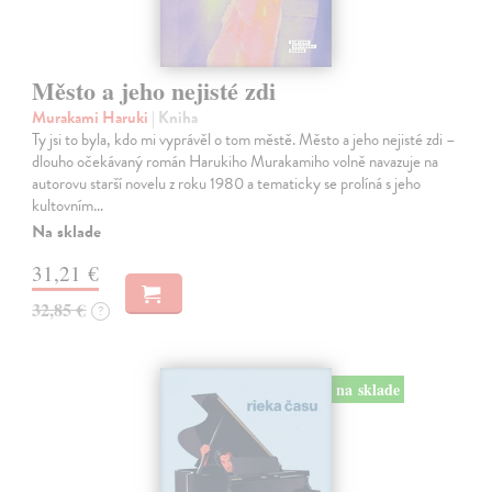
Město a jeho nejisté zdi
Murakami Haruki
| Kniha
Ty jsi to byla, kdo mi vyprávěl o tom městě. Město a jeho nejisté zdi –
dlouho očekávaný román Harukiho Murakamiho volně navazuje na
autorovu starší novelu z roku 1980 a tematicky se prolíná s jeho
kultovním…
Na sklade
31,21 €
32,85 €
?
na sklade