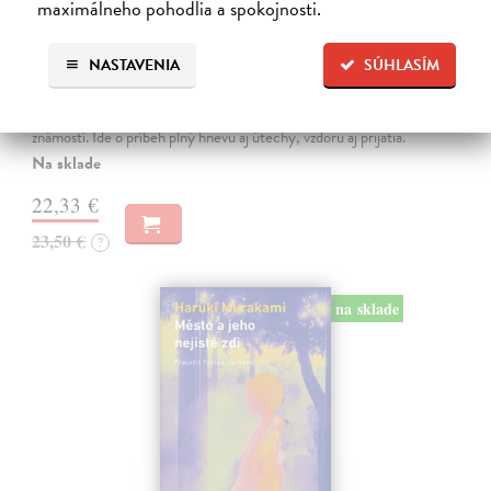
maximálneho pohodlia a spokojnosti.
Ahoj, debil
NASTAVENIA
SÚHLASÍM
Despentes Virginie
| Kniha
Po trilógii Život Vernona Subutexa sa Virginie Despentes vracia s
románom, ktorý pripomína ultrasúčasnú verziu Nebezpečných
známostí. Ide o príbeh plný hnevu aj útechy, vzdoru aj prijatia.
Na sklade
22,33 €
23,50 €
?
na sklade