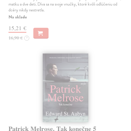
matku a dve deti. Díva sa na svoje vnučky, ktoré kvôli odlúčeniu od
dcéry nikdy nestretla.
Na sklade
15,21 €
16,90 €
?
Patrick Melrose. Tak konečne 5