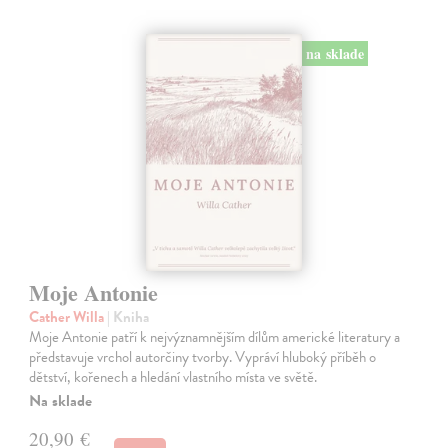
na sklade
Moje Antonie
Cather Willa
| Kniha
Moje Antonie patří k nejvýznamnějším dílům americké literatury a
představuje vrchol autorčiny tvorby. Vypráví hluboký příběh o
dětství, kořenech a hledání vlastního místa ve světě.
Na sklade
20,90 €