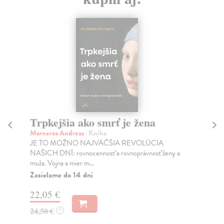
Trpkejšia ako smrť je žena
P
Marneros Andreas
| Kniha
Bor
JE TO MOŽNO NAJVÄČŠIA REVOLÚCIA
Tát
NAŠICH DNÍ: rovnocennosť a rovnoprávnosť ženy a
Bor
muža. Vojna a mier m...
Na
Zasielame do 14 dní
18
22,05 €
19
24,50 €
?