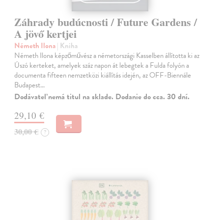
Záhrady budúcnosti / Future Gardens /
A jövő kertjei
Németh Ilona
| Kniha
Németh Ilona képzőművész a németországi Kasselben állította ki az
Úszó kerteket, amelyek száz napon át lebegtek a Fulda folyón a
documenta fifteen nemzetközi kiállítás idején, az OFF-Biennále
Budapest…
Dodávateľ nemá titul na sklade. Dodanie do cca. 30 dní.
29,10 €
30,00 €
?