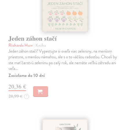
Jeden záhon stačí
Richards Huw
| Kniha
Jeden záhon stačí! Vypestujte si oveľa viac zeleniny, na menšom
priestore, s menšou námahou, ale s o to väčšou radosťou. Chceli by
ste mať čerstvú zeleninu po celý rok, ale nemáte veľkú záhradu ani
veľa…
Zasielame do 10 dní
20,36 €
20,99 €
?