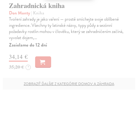
Zahradnická kniha
Don Monty
| Kniha
Tvoření zahrady je jako vaření — prostě smíchejte svoje oblíbené
ingredience. Všechny ty latinské názvy, typy půdy a sezónní
požadavky rostlin mohou v člověku, který se zahradničením začíná,
vyvolat dojem,…
Zasielame do 12 dní
34,14 €
35,20 €
?
ZOBRAZIŤ ĎALŠIE Z KATEGÓRIE DOMOV A ZÁHRADA