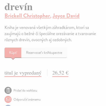
drevín
Brickell Christopher
,
Joyce David
Kniha je venovaná všetkým záhradkárom, ktorí sa
zaujímajú o bežné či špeciálne orezávanie a tvarovanie
rôznych drevín, ovocných aj ozdobných.
Kúpiť
Rezervovať v kníhkupectve
titul je vypredaný
26,52 €
Pridať do wishlistu
Odporučiť známemu