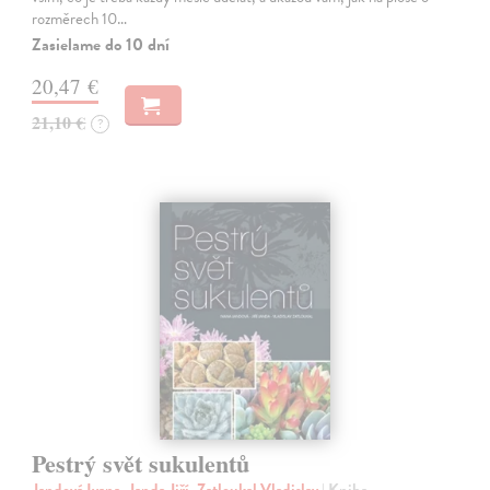
rozměrech 10…
Zasielame do 10 dní
20,47 €
21,10 €
?
Pestrý svět sukulentů
Jandová Ivana, Janda Jiří, Zatloukal Vladislav
| Kniha