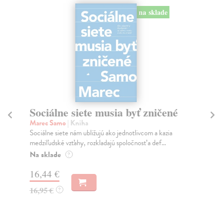
na sklade
Sociálne siete musia byť zničené
S
K
Marec Samo
| Kniha
Sociálne siete nám ubližujú ako jednotlivcom a kazia
Mik
medziľudské vzťahy, rozkladajú spoločnosť a def...
Mon
o k
Na sklade
?
Na
16,44 €
23
16,95 €
?
24