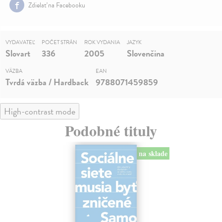
Zdielať na Facebooku
VYDAVATEĽ
POČET STRÁN
ROK VYDANIA
JAZYK
Slovart
336
2005
Slovenčina
VÄZBA
EAN
Tvrdá väzba / Hardback
9788071459859
High-contrast mode
Podobné tituly
na sklade