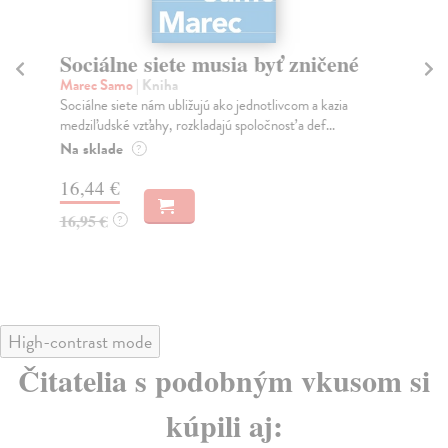
Sociálne siete musia byť zničené
S
K
Marec Samo
| Kniha
Sociálne siete nám ubližujú ako jednotlivcom a kazia
Mik
medziľudské vzťahy, rozkladajú spoločnosť a def...
Mon
o k
Na sklade
?
Na
16,44 €
23
16,95 €
?
24
High-contrast mode
Čitatelia s podobným vkusom si
kúpili aj: