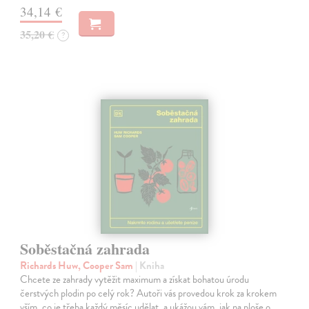
34,14 €
35,20 €
?
Soběstačná zahrada
Richards Huw, Cooper Sam
| Kniha
Chcete ze zahrady vytěžit maximum a získat bohatou úrodu
čerstvých plodin po celý rok? Autoři vás provedou krok za krokem
vším, co je třeba každý měsíc udělat, a ukážou vám, jak na ploše o