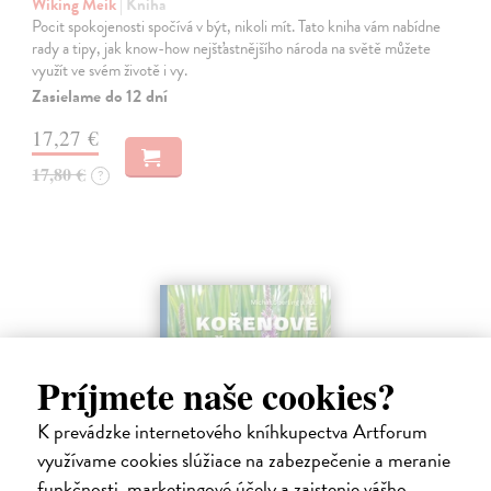
Wiking Meik
| Kniha
Pocit spokojenosti spočívá v být, nikoli mít. Tato kniha vám nabídne
rady a tipy, jak know-how nejšťastnějšího národa na světě můžete
využít ve svém životě i vy.
Zasielame do 12 dní
17,27 €
17,80 €
?
Príjmete naše cookies?
K prevádzke internetového kníhkupectva Artforum
využívame cookies slúžiace na zabezpečenie a meranie
funkčnosti, marketingové účely a zaistenie vášho