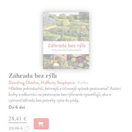
Záhrada bez rýľa
Dowding Charles, Hafferty Stephanie
| Kniha
Hľadáte jednoduchší, šetrnejší a účinnejší spôsob pestovania? Autori
knihy a odborníci na pestovanie bez rýľovania vysvetľujú, ako si
vytvoriť záhradu bez potreby rytia do pôdy.
Do 6 dní
28,41 €
29,90 €
?