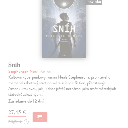
novinka
Sníh
Stephenson Neal
| Kniha
Kultovní kyberpunkový román Neala Stephensona, pro kterého
znamenal raketový start do světa science fiction, představuje
Ameriku takovou, jak ji (dnes ještě) neznáme: jako změť městských
státečků založených…
Zasielame do 12 dní
27,45 €
30,50 €
?