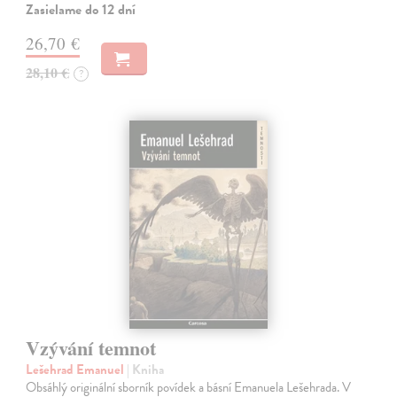
Zasielame do 12 dní
26,70 €
28,10 €
?
Vzývání temnot
Lešehrad Emanuel
| Kniha
Obsáhlý originální sborník povídek a básní Emanuela Lešehrada. V