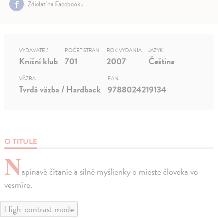
Zdielať na Facebooku
VYDAVATEĽ
POČET STRÁN
ROK VYDANIA
JAZYK
Knižní klub
701
2007
Čeština
VÄZBA
EAN
Tvrdá väzba / Hardback
9788024219134
O TITULE
N
apínavé čítanie a silné myšlienky o mieste človeka vo
vesmíre.
High-contrast mode