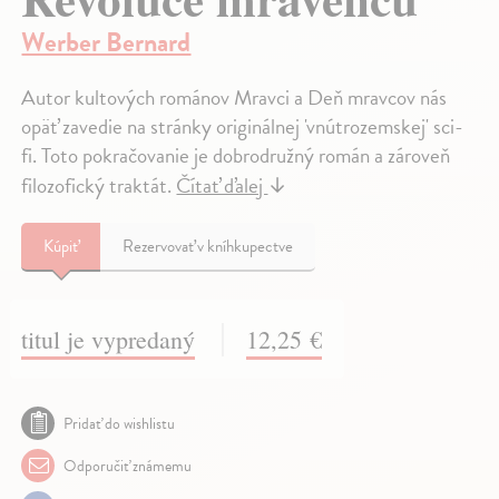
Werber Bernard
Autor kultových románov Mravci a Deň mravcov nás
opäť zavedie na stránky originálnej 'vnútrozemskej' sci-
fi. Toto pokračovanie je dobrodružný román a zároveň
filozofický traktát.
Čítať ďalej
↓
Kúpiť
Rezervovať v kníhkupectve
titul je vypredaný
12,25 €
Pridať do wishlistu
Odporučiť známemu