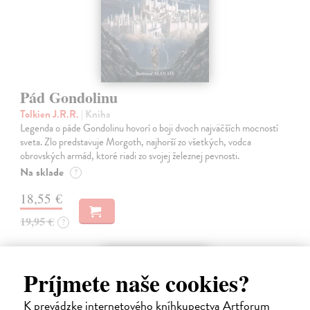
Pád Gondolinu
Tolkien J.R.R.
| Kniha
Legenda o páde Gondolinu hovorí o boji dvoch najväčších mocností
sveta. Zlo predstavuje Morgoth, najhorší zo všetkých, vodca
obrovských armád, ktoré riadi zo svojej železnej pevnosti.
Na sklade
?
18,55 €
19,95 €
?
Príjmete naše cookies?
K prevádzke internetového kníhkupectva Artforum