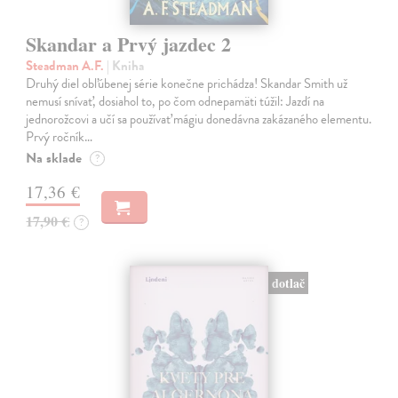
Skandar a Prvý jazdec 2
Steadman A.F.
| Kniha
Druhý diel obľúbenej série konečne prichádza! Skandar Smith už
nemusí snívať, dosiahol to, po čom odnepamäti túžil: Jazdí na
jednorožcovi a učí sa používať mágiu donedávna zakázaného elementu.
Prvý ročník…
Na sklade
?
17,36 €
17,90 €
?
dotlač