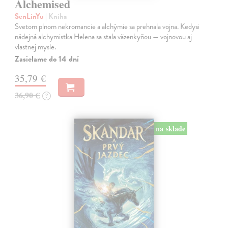
Alchemised
SenLinYu
| Kniha
Svetom plnom nekromancie a alchýmie sa prehnala vojna. Kedysi
nádejná alchymistka Helena sa stala väzenkyňou — vojnovou aj
vlastnej mysle.
Zasielame do 14 dní
35,79 €
36,90 €
?
na sklade