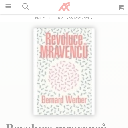
KNIHY
-
BELETRIA
-
FANTASY / SCI-FI
Revoluce mravenců