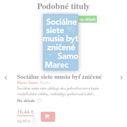
Podobné tituly
na sklade
Sociálne siete musia byť zničené
S
K
Marec Samo
| Kniha
Sociálne siete nám ubližujú ako jednotlivcom a kazia
Mik
medziľudské vzťahy, rozkladajú spoločnosť a def...
Mon
o k
Na sklade
?
Na
16,44 €
23
16,95 €
?