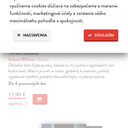
využívame cookies slúžiace na zabezpečenie a meranie
funkčnosti, marketingové účely a zaistenie vášho
maximálneho pohodlia a spokojnosti.
NASTAVENIA
SÚHLASÍM
Neuromant
Gibson William
| Kniha
Základné dielo kyberpunku, klasika sci-fi a jedna z najsilnejších vízií
budúcnosti. Matrix je svet vo svete, globálny konsenzus, prelud,
vyjadrenie každého jedného dátového bajtu v kyberpriestore.
Do 4 pracovných dní
13,90 €
14,95 €
?