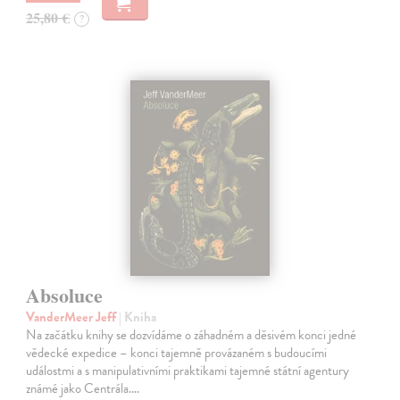
25,80 €
?
Absoluce
VanderMeer Jeff
| Kniha
Na začátku knihy se dozvídáme o záhadném a děsivém konci jedné
vědecké expedice – konci tajemně provázaném s budoucími
událostmi a s manipulativními praktikami tajemné státní agentury
známé jako Centrála.…