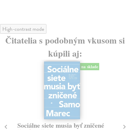
24
High-contrast mode
Čitatelia s podobným vkusom si
kúpili aj:
na sklade
Sociálne siete musia byť zničené
S