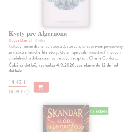
Kvety pre Algernona
Keyes Daniel
| Kniha
Kultový román druhej polovice 20. storočia, dnes právom považovaný
za klasiku americkej literatúry, ktorá inšpirovala množstvo filmových,
divadelných a dokonca aj rozhlasových adaptácií. Charlie Gordon…
Čaká sa dotlač, vychádza 4.9.2026, zasielame do 12 dní od
dotlače
18,42 €
18,99 €
?
na sklade