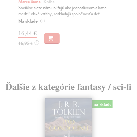
K
Marec Samo
| Kniha
Sociálne siete nám ubližujú ako jednotlivcom a kazia
Mik
medziľudské vzťahy, rozkladajú spoločnosť a def...
Mon
o k
Na sklade
?
Na
16,44 €
23
16,95 €
?
24
Ďalšie z kategórie fantasy / sci-fi
na sklade