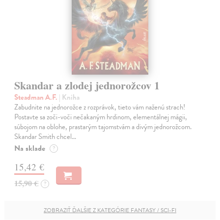
Skandar a zlodej jednorožcov 1
Steadman A.F.
| Kniha
Zabudnite na jednorožce z rozprávok, tieto vám naženú strach!
Postavte sa zoči-voči nečakaným hrdinom, elementálnej mágii,
súbojom na oblohe, prastarým tajomstvám a divým jednorožcom.
Skandar Smith chcel…
Na sklade
?
15,42 €
15,90 €
?
ZOBRAZIŤ ĎALŠIE Z KATEGÓRIE FANTASY / SCI-FI