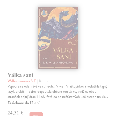
Válka saní
Williamsonová S.F.
| Kniha
Vzpoura se odehrává ve stínech… Vivien Vlaštopírková rozluštila tajný
jazyk draků — a tím rozpoutala občanskou válku, v níž na obou
stranách bojují draci i lidé. Poté co po nešťastných událostech unikla…
Zasielame do 12 dní
24,51 €