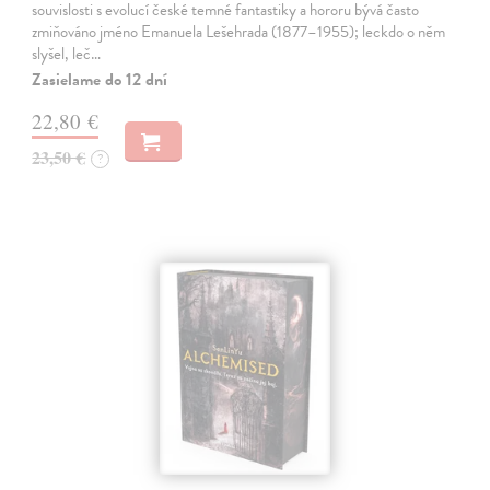
souvislosti s evolucí české temné fantastiky a hororu bývá často
zmiňováno jméno Emanuela Lešehrada (1877–1955); leckdo o něm
slyšel, leč…
Zasielame do 12 dní
22,80 €
23,50 €
?