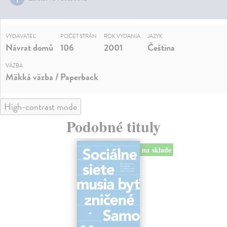
VYDAVATEĽ
POČET STRÁN
ROK VYDANIA
JAZYK
Návrat domů
106
2001
Čeština
VÄZBA
Mäkká väzba / Paperback
High-contrast mode
Podobné tituly
na sklade