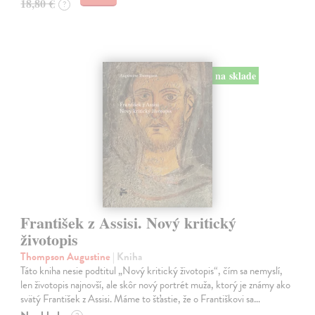
18,80 €
?
na sklade
František z Assisi. Nový kritický
životopis
Thompson Augustine
| Kniha
Táto kniha nesie podtitul „Nový kritický životopis“, čím sa nemyslí,
len životopis najnovší, ale skôr nový portrét muža, ktorý je známy ako
svätý František z Assisi. Máme to šťastie, že o Františkovi sa…