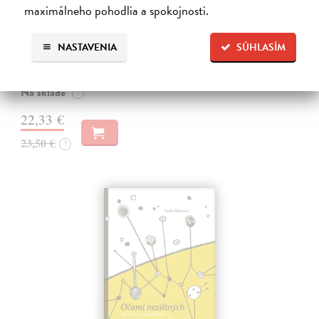
maximálneho pohodlia a spokojnosti.
Svět katolické víry
Barron Robert
| Kniha
NASTAVENIA
SÚHLASÍM
O co jde v katolické víře? Je to jen dva tisíce let stará kulturní
tradice?
Na sklade
?
22,33 €
23,50 €
?