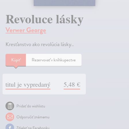
Revoluce lásky
Verwer George
Kresťanstvo ako revolúcia lásky..
Kúpiť
Rezervovať v kníhkupectve
titul je vypredaný
5,48 €
Pridať do wishlistu
Odporučiť známemu
Zdielať na Facebooku