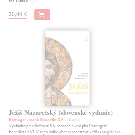
Na sklade
?
20,00 €
Ježiš Nazaretský (slovenské vydanie)
Ratzinger Joseph Benedikt XVI.
| Kniha
Vychádza pri príležitosti 95. narodenín Josepha Ratzingera –
Benedikta XVI. V tejto knihe chcem predstaviť Ježiša evanjelií ako