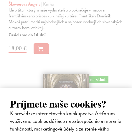
Škovierová Angela
| Kniha
Ide o titul, ktorým naše vydavateľstvo pokračuje v mapovaní
františkánskeho príspevku k našej kultúre. Františkán Dominik
Mokoš patril medzi najplodnejších a najpozoruhodnejších slovenských
autorov homiletickej…
Zasielame do 14 dní
18,00 €
na sklade
Príjmete naše cookies?
K prevádzke internetového kníhkupectva Artforum
využívame cookies slúžiace na zabezpečenie a meranie
funkčnosti, marketingové účely a zaistenie vášho