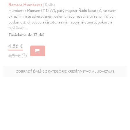
Romans Humbert z
| Kniha
Humbert z Romans († 1277), pátý magistr Řádu kazatelů, ve svém
okružním listu adresovaném celému řádu rozebírá tři řeholní sliby,
poslušnost, chudobu a čistotu, a s nimi spojené ctnosti, pokoru a
trpělivost.…
Zasielame do 12 dní
4,56 €
4,70 €
?
ZOBRAZIŤ ĎALŠIE Z KATEGÓRIE KRESŤANSTVO A JUDAIZMUS