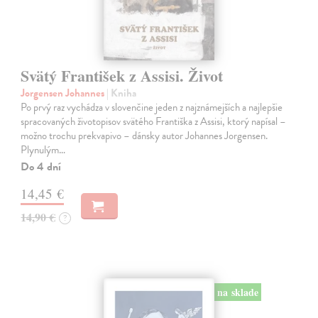
Svätý František z Assisi. Život
Jorgensen Johannes
| Kniha
Po prvý raz vychádza v slovenčine jeden z najznámejších a najlepšie
spracovaných životopisov svätého Františka z Assisi, ktorý napísal –
možno trochu prekvapivo – dánsky autor Johannes Jorgensen.
Plynulým…
Do 4 dní
14,45 €
14,90 €
?
na sklade