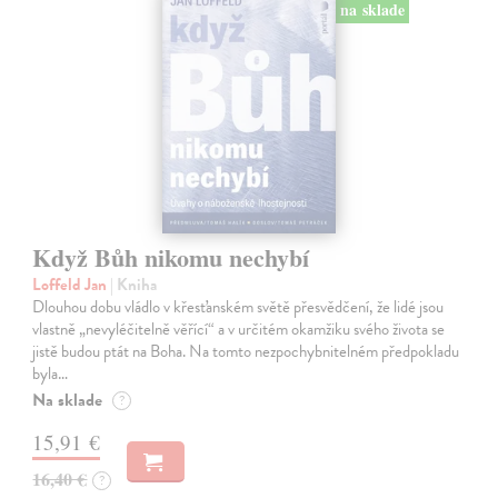
na sklade
Když Bůh nikomu nechybí
Loffeld Jan
| Kniha
Dlouhou dobu vládlo v křesťanském světě přesvědčení, že lidé jsou
vlastně „nevyléčitelně věřící“ a v určitém okamžiku svého života se
jistě budou ptát na Boha. Na tomto nezpochybnitelném předpokladu
byla…
Na sklade
?
15,91 €
16,40 €
?