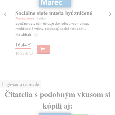
Sociálne siete musia byť zničené
S
K
Marec Samo
| Kniha
Sociálne siete nám ubližujú ako jednotlivcom a kazia
Mik
medziľudské vzťahy, rozkladajú spoločnosť a def...
Mon
o k
Na sklade
?
Na
16,44 €
23
16,95 €
?
24
High-contrast mode
Čitatelia s podobným vkusom si
kúpili aj: