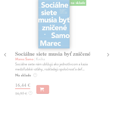
na sklade
Sociálne siete musia byť zničené
S
K
Marec Samo
| Kniha
Sociálne siete nám ubližujú ako jednotlivcom a kazia
Mik
medziľudské vzťahy, rozkladajú spoločnosť a def...
Mon
o k
Na sklade
?
Na
16,44 €
23
16,95 €
?
24