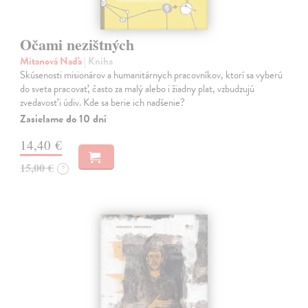
Očami nezištných
Mitanová Naďa
| Kniha
Skúsenosti misionárov a humanitárnych pracovníkov, ktorí sa vyberú
do sveta pracovať, často za malý alebo i žiadny plat, vzbudzujú
zvedavosť i údiv. Kde sa berie ich nadšenie?
Zasielame do 10 dní
14,40 €
15,00 €
?