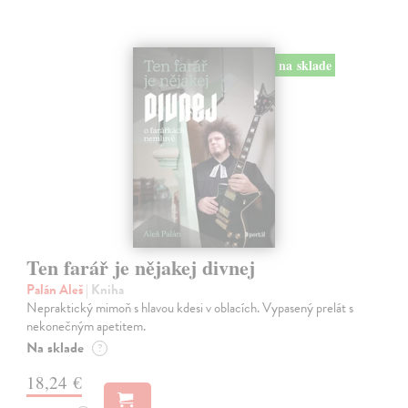
na sklade
Ten farář je nějakej divnej
Palán Aleš
| Kniha
Nepraktický mimoň s hlavou kdesi v oblacích. Vypasený prelát s
nekonečným apetitem.
Na sklade
?
18,24 €