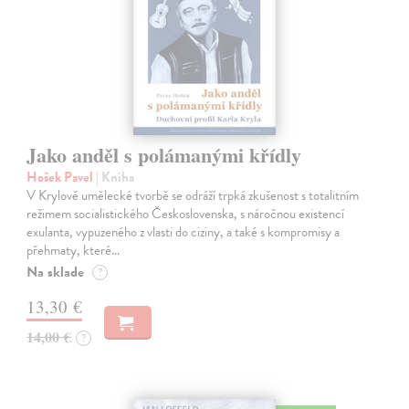
Jako anděl s polámanými křídly
Hošek Pavel
| Kniha
V Krylově umělecké tvorbě se odráží trpká zkušenost s totalitním
režimem socialistického Československa, s náročnou existencí
exulanta, vypuzeného z vlasti do ciziny, a také s kompromisy a
přehmaty, které…
Na sklade
?
13,30 €
14,00 €
?