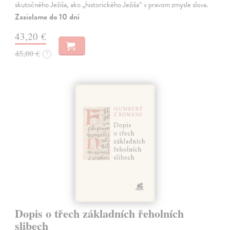
skutočného Ježiša, ako „historického Ježiša“ v pravom zmysle slova.
Zasielame do 10 dní
43,20 €
45,00 €
?
Dopis o třech základních řeholních
slibech