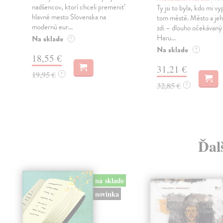
nadšencov, ktorí chceli premeniť
Ty jsi to byla, kdo mi vy
hlavné mesto Slovenska na
tom městě. Město a jeh
modernú eur...
zdi – dlouho očekávan
Haru...
Na sklade
?
Na sklade
?
18,55 €
31,21 €
19,95 €
?
32,85 €
?
Ďal
na sklade
novinka