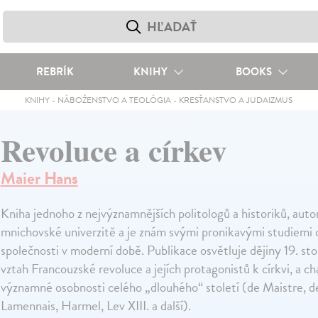
REBRÍK
KNIHY
BOOKS
KNIHY
-
NÁBOŽENSTVO A TEOLÓGIA
-
KRESŤANSTVO A JUDAIZMUS
Revoluce a církev
Maier Hans
Kniha jednoho z nejvýznamnějších politologů a historiků, auto
mnichovské univerzitě a je znám svými pronikavými studiemi o
společnosti v moderní době. Publikace osvětluje dějiny 19. sto
vztah Francouzské revoluce a jejích protagonistů k církvi, a ch
významné osobnosti celého „dlouhého“ století (de Maistre, d
Lamennais, Harmel, Lev XIII. a další).