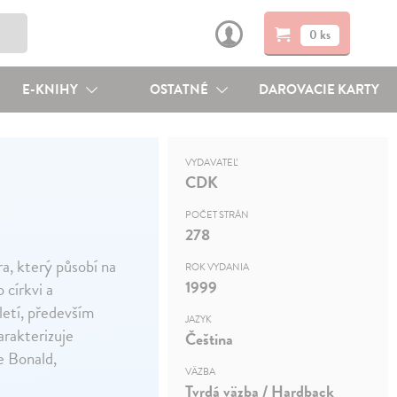
0 ks
E-KNIHY
OSTATNÉ
DAROVACIE KARTY
VYDAVATEĽ
CDK
POČET STRÁN
278
ra, který působí na
ROK VYDANIA
1999
 církvi a
letí, především
JAZYK
arakterizuje
Čeština
e Bonald,
VÄZBA
Tvrdá väzba / Hardback