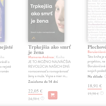
ejisté
Trpkejšia ako smrť
Plechov
je žena
Borušovičová
Táto kniha je
iha
Marneros Andreas
| Kniha
projektov, na
právěl o
JE TO MOŽNO NAJVÄČŠIA
Borušovičová 
o nejisté
REVOLÚCIA NAŠICH DNÍ:
svojich posled
ý román
rovnocennosť a rovnoprávnosť
ženy a muža. Vojna a mier m...
Na sklade
Zasielame do 14 dní
18,91 €
22,05 €
19,90 €
?
24,50 €
?