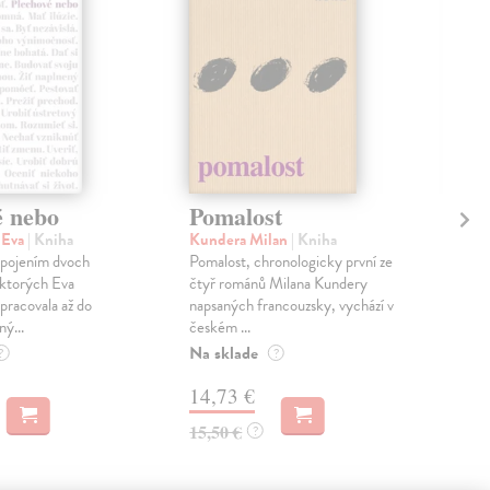
é nebo
Pomalost
Sl
pr
 Eva
| Kniha
Kundera Milan
| Kniha
sm
 spojením dvoch
Pomalost, chronologicky první ze
 ktorých Eva
čtyř románů Milana Kundery
Mik
pracovala až do
napsaných francouzsky, vychází v
Mon
ný...
českém ...
publ
Na sklade
kľú
?
?
hist
14,73 €
Na 
15,50 €
?
23
24,