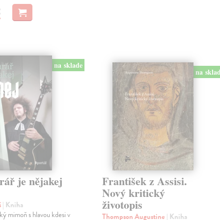
€
na sklade
na skla
rář je nějakej
František z Assisi.
Nový kritický
životopis
š
| Kniha
ký mimoň s hlavou kdesi v
Thompson Augustine
| Kniha