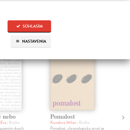
SÚHLASÍM
 aj:
NASTAVENIA
é nebo
Pomalost
Sl
pr
 Eva
| Kniha
Kundera Milan
| Kniha
sm
 spojením dvoch
Pomalost, chronologicky první ze