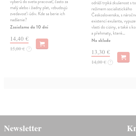
vyberú do sveta pracovať, často za
odráží trpká zkušenost s to
malý alebo i žiadny plat, vzbudzujú
režimem socialistického
zvedavosť i údiv. Kde sa berie ich
Československa, s náročn
nadšenie?
existencí exulanta, vypuz
Zasielame do 10 dní
vlasti do ciziny, a také s
a přehmaty, které…
14,40 €
Na sklade
15,00 €
?
13,30 €
14,00 €
?
Newsletter
Kn