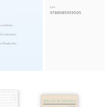
EAN
9788085959505
o wishlistu
iť známemu
na Facebooku