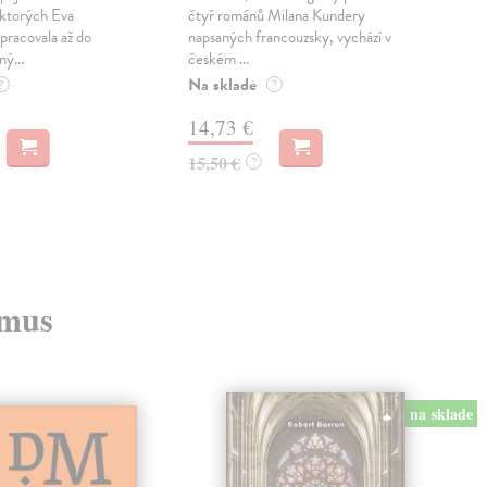
 ktorých Eva
čtyř románů Milana Kundery
Mik
pracovala až do
napsaných francouzsky, vychází v
Mon
ný...
českém ...
publ
Na sklade
kľú
?
?
hist
14,73 €
Na 
15,50 €
?
23
24,
zmus
na sklade