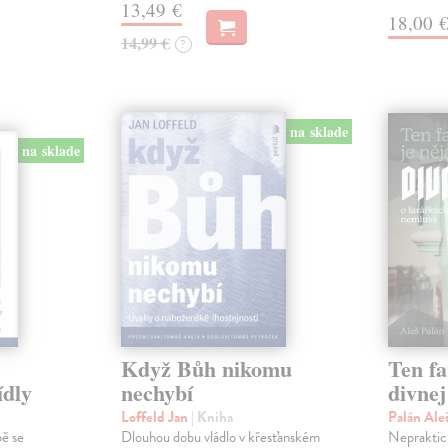
13,49 €
18,00 
14,99 €
?
na sklade
na sklade
Když Bůh nikomu
Ten fa
ídly
nechybí
divnej
Loffeld Jan
| Kniha
Palán Ale
ě se
Dlouhou dobu vládlo v křesťanském
Nepraktic