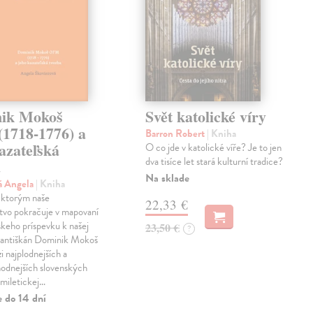
ik Mokoš
Svět katolické víry
1718-1776) a
Barron Robert
| Kniha
azateľská
O co jde v katolické víře? Je to jen
dva tisíce let stará kulturní tradice?
a
Na sklade
á Angela
| Kniha
l, ktorým naše
22,33 €
tvo pokračuje v mapovaní
skeho príspevku k našej
23,50 €
?
Františkán Dominik Mokoš
i najplodnejších a
hodnejších slovenských
miletickej…
e do 14 dní