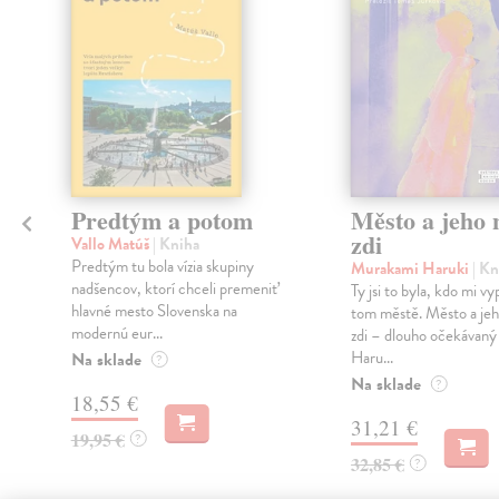
Predtým a potom
Město a jeho n
zdi
Vallo Matúš
| Kniha
Predtým tu bola vízia skupiny
Murakami Haruki
| Kn
nadšencov, ktorí chceli premeniť
Ty jsi to byla, kdo mi vy
hlavné mesto Slovenska na
tom městě. Město a jeh
modernú eur...
zdi – dlouho očekávan
Haru...
Na sklade
?
Na sklade
?
18,55 €
31,21 €
19,95 €
?
32,85 €
?