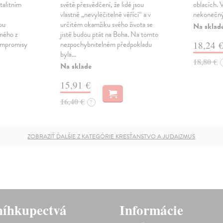
talitním
světě přesvědčení, že lidé jsou
oblacích. 
vlastně „nevyléčitelně věřící“ a v
nekonečný
ou
určitém okamžiku svého života se
Na sklad
eného z
jistě budou ptát na Boha. Na tomto
 kompromisy
nezpochybnitelném předpokladu
18,24 
byla…
18,80 €
Na sklade
15,91 €
16,40 €
?
ZOBRAZIŤ ĎALŠIE Z KATEGÓRIE KRESŤANSTVO A JUDAIZMUS
íhkupectvá
Informácie