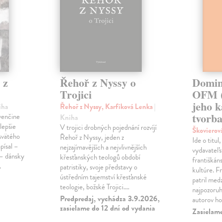
 z
Řehoř z Nyssy o
Domin
Trojici
OFM (
jeho k
iha
Řehoř z Nyssy, Karfíková Lenka
|
tvorb
ovenčine
Kniha
lepšie
V trojici drobných pojednání rozvíjí
Škovierov
svätého
Řehoř z Nyssy, jeden z
Ide o titu
apísal –
nejzajímavějších a nejvlivnějších
vydavateľs
 – dánsky
křesťanských teologů období
františkán
.
patristiky, svoje představy o
kultúre. 
ústředním tajemství křesťanské
patril medz
teologie, božské Trojici.…
najpozoru
Predpredaj, vychádza 3.9.2026,
autorov ho
zasielame do 12 dní od vydania
Zasielam