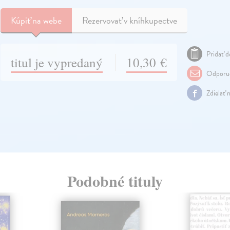
Kúpiť
na webe
Rezervovať v kníhkupectve
Pridať d
titul je vypredaný
10,30 €
Odporuč
Zdielať 
Podobné tituly