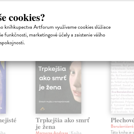
še cookies?
ho kníhkupectva Artforum využívame cookies slúžiace
atelia s podobným vkusom si kúpili
e funkčnosti, marketingové účely a zaistenie vášho
spokojnosti.
ejisté
Trpkejšia ako smrť
Plechov
je žena
Borušovičová
Táto kniha je
iha
Marneros Andreas
| Kniha