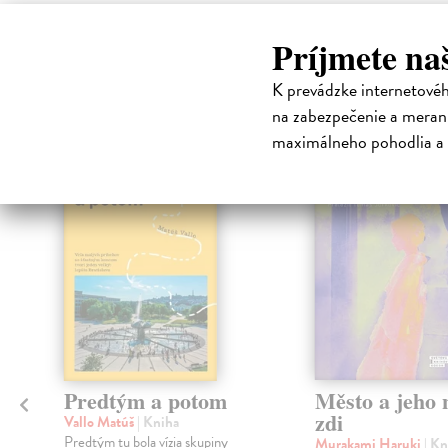
Príjmete na
High-contrast mode
K prevádzke internetové
Čit
na zabezpečenie a merani
maximálneho pohodlia a 
Predtým a potom
Město a jeho n
zdi
Vallo Matúš
| Kniha
Predtým tu bola vízia skupiny
Murakami Haruki
| Kn