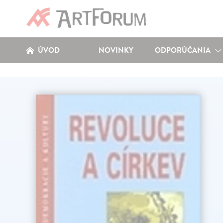
ÚVOD
NOVINKY
ODPORÚČANIA