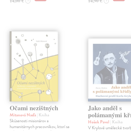
14,00 €
14,90 €
?
?
Očami nezištných
Jako anděl s
polámanými kř
Mitanová Naďa
| Kniha
Skúsenosti misionárov a
Hošek Pavel
| Kniha
humanitárnych pracovníkov, ktorí sa
V Krylově umělecké tvorb