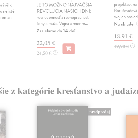
projektov, na
právěl o
JE TO MOŽNO NAJVÄČŠIA
Borušovičová 
o nejisté
REVOLÚCIA NAŠICH DNÍ:
svojich posled
ý román
rovnocennosť a rovnoprávnosť
ženy a muža. Vojna a mier m...
Na sklade
Zasielame do 14 dní
18,91 €
22,05 €
19,90 €
?
24,50 €
?
šie z kategórie kresťanstvo a judai
predpredaj