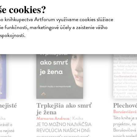
še cookies?
atelia s podobným vkusom si kúpili
ho kníhkupectva Artforum využívame cookies slúžiace
e funkčnosti, marketingové účely a zaistenie vášho
na sklade
spokojnosti.
ejisté
Trpkejšia ako smrť
Plechov
je žena
Borušovičová
Táto kniha je
iha
Marneros Andreas
| Kniha
projektov, na
právěl o
JE TO MOŽNO NAJVÄČŠIA
Borušovičová 
o nejisté
REVOLÚCIA NAŠICH DNÍ:
svojich posled
ý román
rovnocennosť a rovnoprávnosť