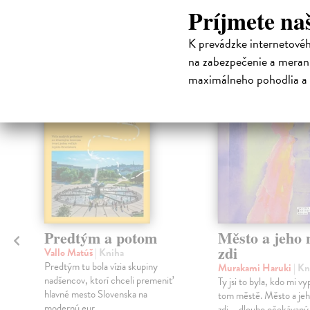
High-contrast mode
Príjmete na
Čit
K prevádzke internetové
na zabezpečenie a merani
maximálneho pohodlia a 
na sklade
Predtým a potom
Město a jeho n
zdi
Vallo Matúš
| Kniha
Predtým tu bola vízia skupiny
Murakami Haruki
| Kn
nadšencov, ktorí chceli premeniť
Ty jsi to byla, kdo mi vy
hlavné mesto Slovenska na
tom městě. Město a jeh
modernú eur...
zdi – dlouho očekávan