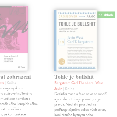
na sklade
at zobrazení
Tohle je bullshit
eza
| Kniha
Bergstrom Carl Theodore, West
dstavuje výzkum
Jevin
| Kniha
ho a zároveň sdíleného
Dezinformace a fake news se množí
omunikace komiksu z
a je stále obtížnější poznat, co je
lozofického i empirického.
pravda. Mediální prostředí se
extu spočívá v
podřizuje zájmům politických stran,
ní, že komunikace
konkrétního byznysu nebo