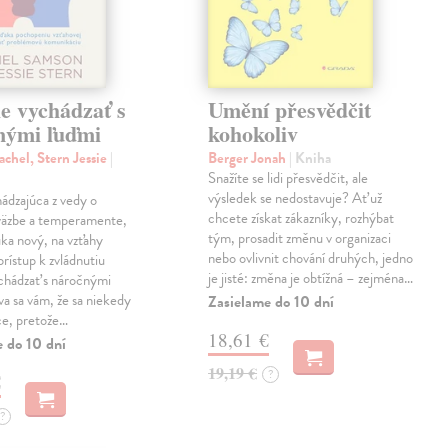
e vychádzať s
Umění přesvědčit
nými ľuďmi
kohokoliv
chel, Stern Jessie
|
Berger Jonah
| Kniha
Snažíte se lidi přesvědčit, ale
výsledek se nedostavuje? Ať už
ádzajúca z vedy o
chcete získat zákazníky, rozhýbat
 väzbe a temperamente,
tým, prosadit změnu v organizaci
ka nový, na vzťahy
nebo ovlivnit chování druhých, jedno
rístup k zvládnutiu
je jisté: změna je obtížná – zejména…
chádzať s náročnými
va sa vám, že sa niekedy
Zasielame do 10 dní
ce, pretože…
18,61 €
e do 10 dní
19,19 €
?
€
?