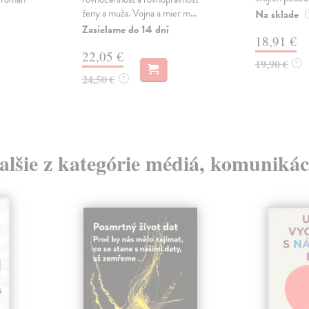
ženy a muža. Vojna a mier m...
Na sklade
Zasielame do 14 dní
18,91 €
22,05 €
19,90 €
?
24,50 €
?
alšie z kategórie médiá, komunikác