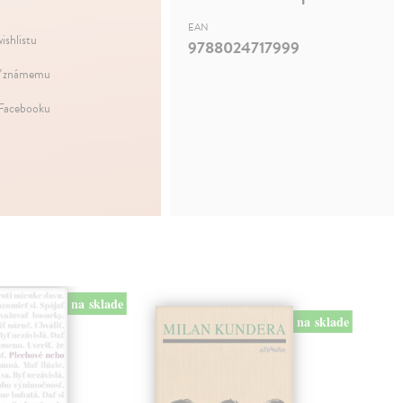
EAN
ishlistu
9788024717999
ť známemu
 Facebooku
na sklade
na sklade