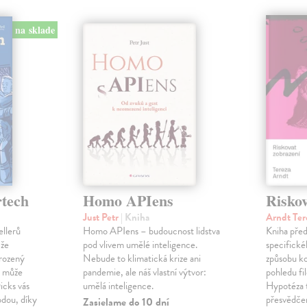
na sklade
rtech
Homo APIens
Riskov
Just Petr
| Kniha
Arndt Ter
ellerů
Homo APIens – budoucnost lidstva
Kniha pře
 že
pod vlivem umělé inteligence.
specifické
vrozený
Nebude to klimatická krize ani
způsobu k
u může
pandemie, ale náš vlastní výtvor:
pohledu fi
icks vás
umělá inteligence.
Hypotéza t
dou, díky
přesvědče
Zasielame do 10 dní