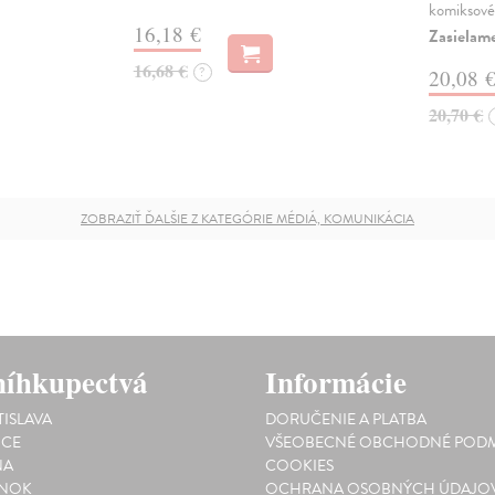
komiksové
16,18 €
Zasielame
16,68 €
?
20,08 
20,70 €
ZOBRAZIŤ ĎALŠIE Z KATEGÓRIE MÉDIÁ, KOMUNIKÁCIA
íhkupectvá
Informácie
TISLAVA
DORUČENIE A PLATBA
ICE
VŠEOBECNÉ OBCHODNÉ PODM
NA
COOKIES
INOK
OCHRANA OSOBNÝCH ÚDAJO