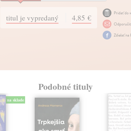
Pridať do w
titul je vypredaný
4,85 €
Odporuči
Zdielať na
Podobné tituly
na sklade