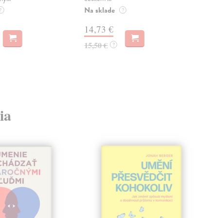
publ
Na sklade
kľú
?
?
hist
14,73 €
Na 
15,50 €
?
23
24,
ia