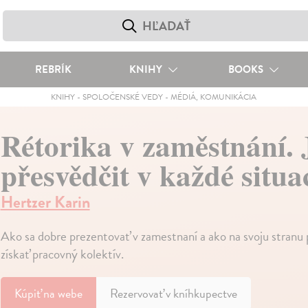
REBRÍK
KNIHY
BOOKS
KNIHY
-
SPOLOČENSKÉ VEDY
-
MÉDIÁ, KOMUNIKÁCIA
Rétorika v zaměstnání. 
přesvědčit v každé situa
Hertzer Karin
Ako sa dobre prezentovať v zamestnaní a ako na svoju stranu 
získať pracovný kolektív.
Kúpiť
na webe
Rezervovať v kníhkupectve