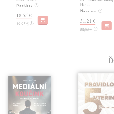
Haru...
Na sklade
?
Na sklade
?
18,55 €
31,21 €
19,95 €
?
32,85 €
?
Ď