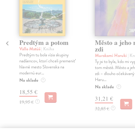
Predtým a potom
Město a jeho n
zdi
Vallo Matúš
| Kniha
Predtým tu bola vízia skupiny
Murakami Haruki
| Kn
nadšencov, ktorí chceli premeniť
Ty jsi to byla, kdo mi vy
hlavné mesto Slovenska na
tom městě. Město a jeh
modernú eur...
zdi – dlouho očekávan
Haru...
Na sklade
?
Na sklade
?
18,55 €
31,21 €
19,95 €
?
32,85 €
?