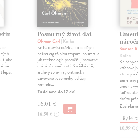
eřin
Posmrtný život dat
Umeni
nároč
Öhman Carl
| Kniha
k se
Kniha otevírá otázku, co se děje s
Samson Ra
zných
našimi digitálními stopami po smrti a
Kniha
 Už jako
jak technologie proměňují samotné
Kniha vych
různé
chápání konečnosti. Sociální sítě,
vzťahovej
t lepší.
archivy zpráv i algoritmicky
ktorá ponú
oživované vzpomínky udržují
zameraný p
zemřelé…
umenia vy
Zasielame do 12 dní
ľuďmi. Stá
desíte prá
16,01 €
Zasielam
16,50 €
?
18,04 
18,99 €