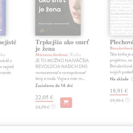
ejisté
Trpkejšia ako smrť
Plechov
je žena
Borušovičová
Táto kniha je
iha
Marneros Andreas
| Kniha
projektov, na
právěl o
JE TO MOŽNO NAJVÄČŠIA
Borušovičová 
o nejisté
REVOLÚCIA NAŠICH DNÍ:
svojich posled
ý román
rovnocennosť a rovnoprávnosť
ženy a muža. Vojna a mier m...
Na sklade
Zasielame do 14 dní
18,91 €
22,05 €
19,90 €
?
24,50 €
?