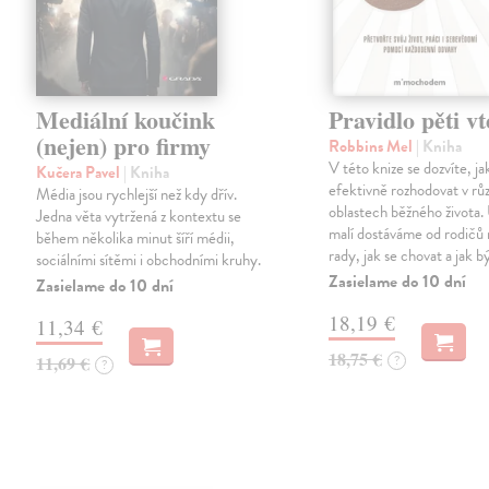
Mediální koučink
Pravidlo pěti vt
(nejen) pro firmy
Robbins Mel
| Kniha
V této knize se dozvíte, ja
Kučera Pavel
| Kniha
efektivně rozhodovat v rů
Média jsou rychlejší než kdy dřív.
oblastech běžného života.
Jedna věta vytržená z kontextu se
malí dostáváme od rodičů 
během několika minut šíří médii,
rady, jak se chovat a jak bý
sociálními sítěmi i obchodními kruhy.
Zasielame do 10 dní
Zasielame do 10 dní
18,19 €
11,34 €
18,75 €
11,69 €
?
?