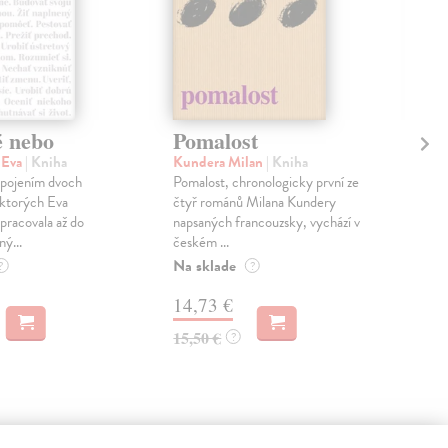
é nebo
Pomalost
Sl
pr
 Eva
| Kniha
Kundera Milan
| Kniha
sm
 spojením dvoch
Pomalost, chronologicky první ze
 ktorých Eva
čtyř románů Milana Kundery
Mik
pracovala až do
napsaných francouzsky, vychází v
Mon
ný...
českém ...
publ
Na sklade
kľú
?
?
hist
14,73 €
Na 
15,50 €
?
23
24,