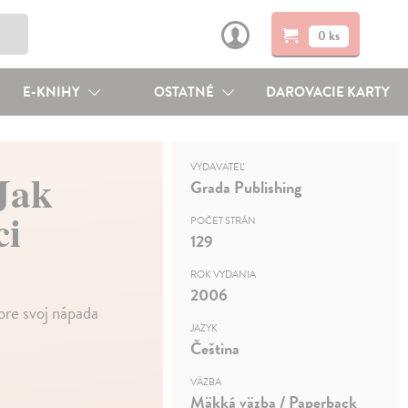
0 ks
E-KNIHY
OSTATNÉ
DAROVACIE KARTY
VYDAVATEĽ
Jak
Grada Publishing
ci
POČET STRÁN
129
ROK VYDANIA
2006
pre svoj nápada
JAZYK
Čeština
VÄZBA
Mäkká väzba / Paperback