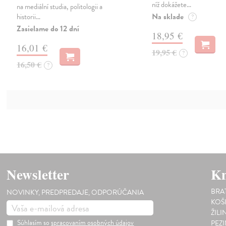
níž dokážete…
na mediální studia, politologii a
Na sklade
historii…
?
Zasielame do 12 dní
18,95 €
16,01 €
19,95 €
?
16,50 €
?
Newsletter
Kn
BRA
NOVINKY, PREDPREDAJE, ODPORÚČANIA
KOŠ
ŽILI
Súhlasím so
spracovaním osobných údajov
PEZ