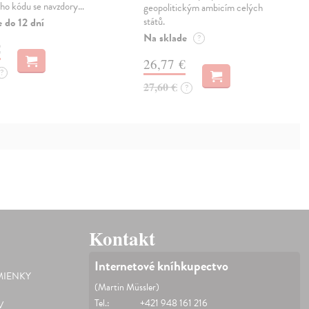
ho kódu se navzdory…
geopolitickým ambicím celých
států.
 do 12 dní
Na sklade
?
€
26,77 €
?
27,60 €
?
Kontakt
Internetové kníhkupectvo
IENKY
(Martin Müssler)
Tel.:
+421 948 161 216
V