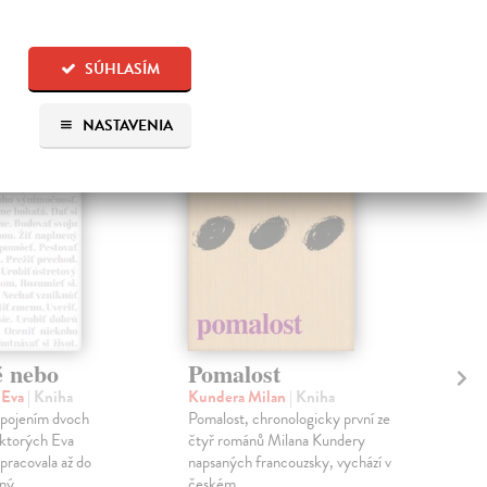
 aj:
SÚHLASÍM
na sklade
na sklade
NASTAVENIA
é nebo
Pomalost
Sl
pr
 Eva
| Kniha
Kundera Milan
| Kniha
sm
 spojením dvoch
Pomalost, chronologicky první ze
 ktorých Eva
čtyř románů Milana Kundery
Mik
pracovala až do
napsaných francouzsky, vychází v
Mon
ný...
českém ...