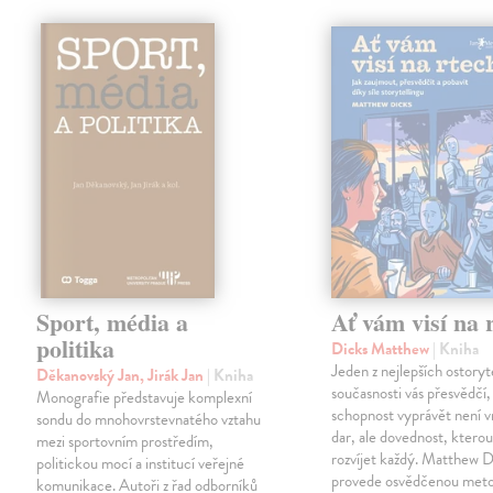
Sport, média a
Ať vám visí na 
politika
Dicks Matthew
| Kniha
Jeden z nejlepších ostoryt
Děkanovský Jan, Jirák Jan
| Kniha
současnosti vás přesvědčí,
Monografie představuje komplexní
schopnost vyprávět není 
sondu do mnohovrstevnatého vztahu
dar, ale dovednost, ktero
mezi sportovním prostředím,
rozvíjet každý. Matthew D
politickou mocí a institucí veřejné
provede osvědčenou meto
komunikace. Autoři z řad odborníků