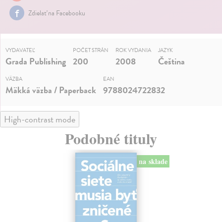
Zdielať na Facebooku
VYDAVATEĽ
POČET STRÁN
ROK VYDANIA
JAZYK
Grada Publishing
200
2008
Čeština
VÄZBA
EAN
Mäkká väzba / Paperback
9788024722832
High-contrast mode
Podobné tituly
na sklade