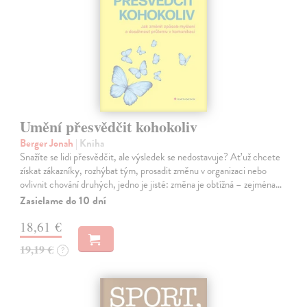
Umění přesvědčit kohokoliv
Berger Jonah
| Kniha
Snažíte se lidi přesvědčit, ale výsledek se nedostavuje? Ať už chcete
získat zákazníky, rozhýbat tým, prosadit změnu v organizaci nebo
ovlivnit chování druhých, jedno je jisté: změna je obtížná – zejména…
Zasielame do 10 dní
18,61 €
19,19 €
?