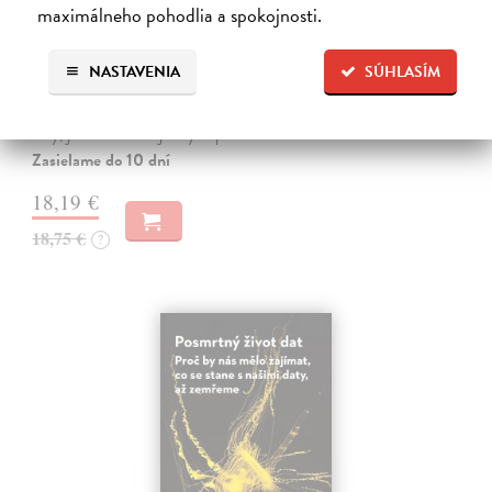
maximálneho pohodlia a spokojnosti.
Pravidlo pěti vteřin
Robbins Mel
| Kniha
NASTAVENIA
SÚHLASÍM
V této knize se dozvíte, jak se efektivně rozhodovat v různých
oblastech běžného života. Už jako malí dostáváme od rodičů různé
rady, jak se chovat a jak být lepší.
Zasielame do 10 dní
18,19 €
18,75 €
?