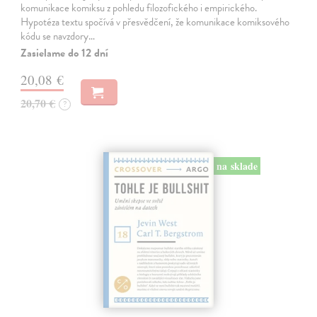
komunikace komiksu z pohledu filozofického i empirického.
Hypotéza textu spočívá v přesvědčení, že komunikace komiksového
kódu se navzdory…
Zasielame do 12 dní
20,08 €
20,70 €
?
na sklade