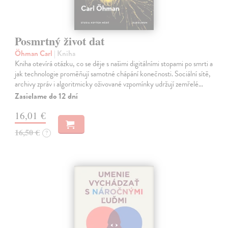
Posmrtný život dat
Öhman Carl
| Kniha
Kniha otevírá otázku, co se děje s našimi digitálními stopami po smrti a
jak technologie proměňují samotné chápání konečnosti. Sociální sítě,
archivy zpráv i algoritmicky oživované vzpomínky udržují zemřelé…
Zasielame do 12 dní
16,01 €
16,50 €
?