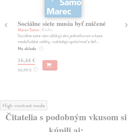
Sociálne siete musia byť zničené
S
K
Marec Samo
| Kniha
Sociálne siete nám ubližujú ako jednotlivcom a kazia
Mik
medziľudské vzťahy, rozkladajú spoločnosť a def...
Mon
o k
Na sklade
?
Na
16,44 €
23
16,95 €
?
24
High-contrast mode
Čitatelia s podobným vkusom si
kúpili aj: