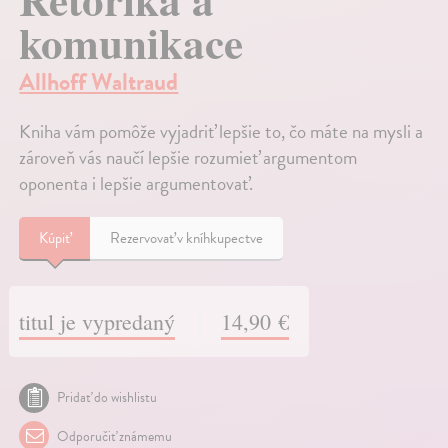
komunikace
Allhoff Waltraud
Kniha vám pomôže vyjadriť lepšie to, čo máte na mysli a
zároveň vás naučí lepšie rozumieť argumentom
oponenta i lepšie argumentovať.
Kúpiť
Rezervovať v kníhkupectve
titul je vypredaný
14,90 €
Pridať do wishlistu
Odporučiť známemu