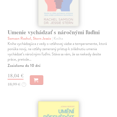
Umenie vychádzať s náročnými ľuďmi
Samson Rachel, Stern Jessie
| Kniha
Kniha vychádzajúca z vedy o vzťahovej väzbe a temperamente, ktorá
ponúka nový, na vzťahy zameraný prístup k zvládnutiu umenia
vychádzať s náročnými ľuďmi. Stáva sa vám, že sa niekedy desíte
práce, pretože…
Zasielame do 10 dní
18,04 €
18,99 €
?