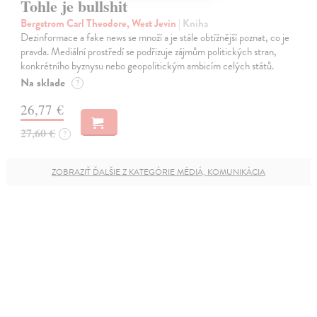
Tohle je bullshit
Bergstrom Carl Theodore, West Jevin
| Kniha
Dezinformace a fake news se množí a je stále obtížnější poznat, co je
pravda. Mediální prostředí se podřizuje zájmům politických stran,
konkrétního byznysu nebo geopolitickým ambicím celých států.
Na sklade
?
26,77 €
27,60 €
?
ZOBRAZIŤ ĎALŠIE Z KATEGÓRIE MÉDIÁ, KOMUNIKÁCIA