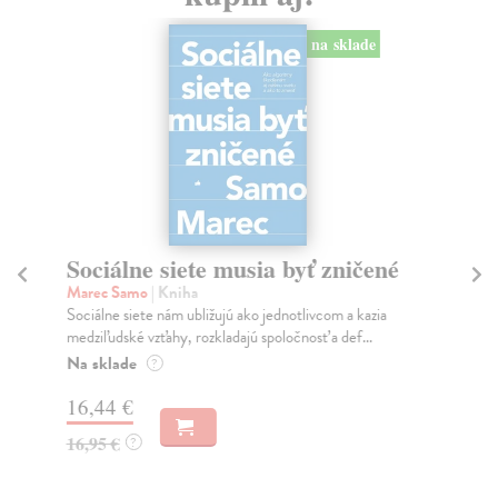
na sklade
Sociálne siete musia byť zničené
S
K
Marec Samo
| Kniha
Sociálne siete nám ubližujú ako jednotlivcom a kazia
Mik
medziľudské vzťahy, rozkladajú spoločnosť a def...
Mon
o k
Na sklade
?
Na
16,44 €
23
16,95 €
?
24