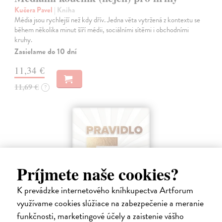
Kučera Pavel
| Kniha
Média jsou rychlejší než kdy dřív. Jedna věta vytržená z kontextu se
během několika minut šíří médii, sociálními sítěmi i obchodními
kruhy.
Zasielame do 10 dní
11,34 €
11,69 €
?
Príjmete naše cookies?
K prevádzke internetového kníhkupectva Artforum
využívame cookies slúžiace na zabezpečenie a meranie
funkčnosti, marketingové účely a zaistenie vášho