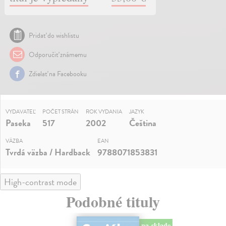
Pridať do wishlistu
Odporučiť známemu
Zdielať na Facebooku
VYDAVATEĽ
POČET STRÁN
ROK VYDANIA
JAZYK
Paseka
517
2002
Čeština
VÄZBA
EAN
Tvrdá väzba / Hardback
9788071853831
High-contrast mode
Podobné tituly
na sklade