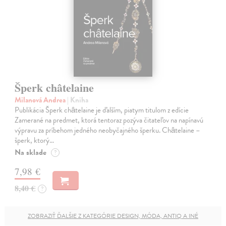
Šperk châtelaine
Milanová Andrea
| Kniha
Publikácia Šperk châtelaine je ďalším, piatym titulom z edície
Zamerané na predmet, ktorá tentoraz pozýva čitateľov na napínavú
výpravu za príbehom jedného neobyčajného šperku. Châtelaine –
šperk, ktorý…
Na sklade
?
7,98 €
8,40 €
?
ZOBRAZIŤ ĎALŠIE Z KATEGÓRIE DESIGN, MÓDA, ANTIQ A INÉ