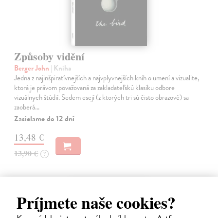
Způsoby vidění
Berger John
| Kniha
Jedna z najinšpiratívnejších a najvplyvnejších kníh o umení a vizualite,
ktorá je právom považovaná za zakladateľskú klasiku odbore
vizuálnych štúdií. Sedem esejí (z ktorých tri sú čisto obrazové) sa
zaoberá…
Zasielame do 12 dní
13,48 €
13,90 €
?
Príjmete naše cookies?