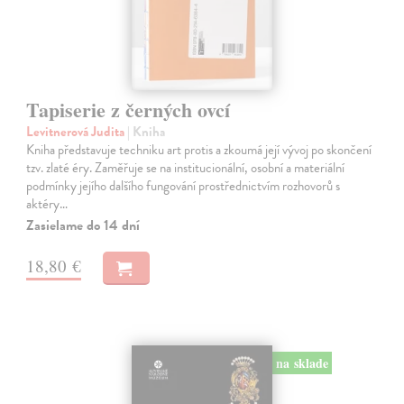
Tapiserie z černých ovcí
Levitnerová Judita
| Kniha
Kniha představuje techniku art protis a zkoumá její vývoj po skončení
tzv. zlaté éry. Zaměřuje se na institucionální, osobní a materiální
podmínky jejího dalšího fungování prostřednictvím rozhovorů s
aktéry…
Zasielame do 14 dní
18,80 €
na sklade