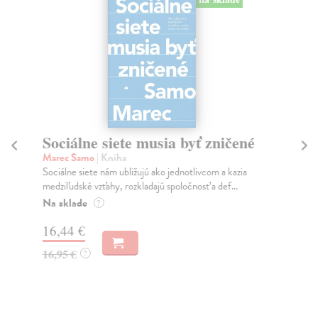
Sociálne siete musia byť zničené
S
K
Marec Samo
| Kniha
Sociálne siete nám ubližujú ako jednotlivcom a kazia
Mik
medziľudské vzťahy, rozkladajú spoločnosť a def...
Mon
o k
Na sklade
?
Na
16,44 €
23
16,95 €
?
24