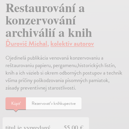
Restaurování a
konzervování
archiválií a knih
Ďurovič Michal
,
kolektív autorov
Ojedinelá publikácia venovaná konzervovaniu a
reštaurovaniu papieru, pergamenu,historických listín,
kníh a ich väzieb si okrem odborných postupov a techník
všíma príčiny poškodzovania písomných pamiatok,
zásady preventívnej starostlivosti.
Kúpiť
Rezervovať v kníhkupectve
titul je vypredaný
55,00 €