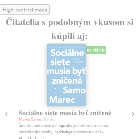
High-contrast mode
Čitatelia s podobným vkusom si
kúpili aj:
na sklade
Sociálne siete musia byť zničené
S
K
Marec Samo
| Kniha
Sociálne siete nám ubližujú ako jednotlivcom a kazia
Mik
medziľudské vzťahy, rozkladajú spoločnosť a def...
Mon
o k