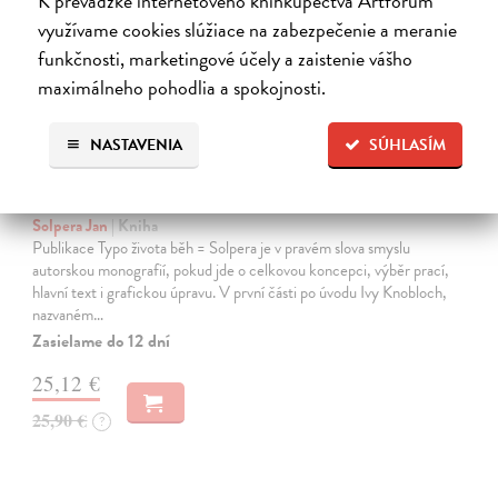
K prevádzke internetového kníhkupectva Artforum
využívame cookies slúžiace na zabezpečenie a meranie
funkčnosti, marketingové účely a zaistenie vášho
maximálneho pohodlia a spokojnosti.
NASTAVENIA
SÚHLASÍM
Typo života běh = Solpera
Solpera Jan
| Kniha
Publikace Typo života běh = Solpera je v pravém slova smyslu
autorskou monografií, pokud jde o celkovou koncepci, výběr prací,
hlavní text i grafickou úpravu. V první části po úvodu Ivy Knobloch,
nazvaném…
Zasielame do 12 dní
25,12 €
25,90 €
?