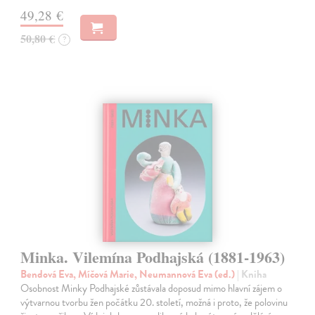
49,28 €
50,80 €
?
Minka. Vilemína Podhajská (1881-1963)
Bendová Eva, Míčová Marie, Neumannová Eva (ed.)
| Kniha
Osobnost Minky Podhajské zůstávala doposud mimo hlavní zájem o
výtvarnou tvorbu žen počátku 20. století, možná i proto, že polovinu