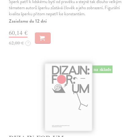
Šperk patří k lidskému bytí od pravěku a stejně tak dlouho velkým
tématem autorů šperku zůstává člověk a jeho zobrazení. Figurální
kvalita šperku přitom nepatří ke konstantám.
Zasielame do 12 dní
60,14 €
62,00 €
?
na sklade