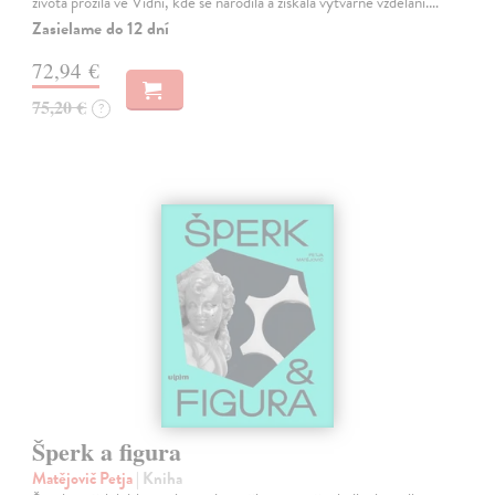
života prožila ve Vídni, kde se narodila a získala výtvarné vzdělání.…
Zasielame do 12 dní
72,94 €
75,20 €
?
Šperk a figura
Matějovič Petja
| Kniha