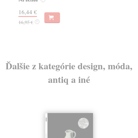
Na sklade
?
Na
16,44 €
23
16,95 €
?
24
Ďalšie z kategórie design, móda,
antiq a iné