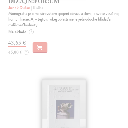
DIZAJN:FOR:UM
Junek Dušan
| Kniha
Monografia je o majstrovskom spojení obrazu a slova, o svete vizuálnej
komunikácie. Aj v tejto širokej oblasti nie je jednoduché hľadať a
rozlišovať hodnoty.
Na sklade
?
43,65 €
45,00 €
?