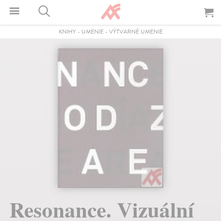
KNIHY
-
UMENIE
-
VÝTVARNÉ UMENIE
Resonance. Vizuální