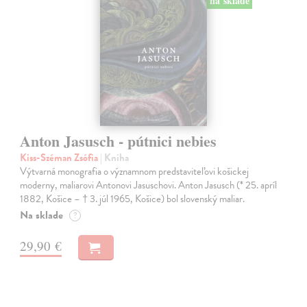
na sklade
Anton Jasusch - pútnici nebies
Kiss-Széman Zsófia
| Kniha
Výtvarná monografia o významnom predstaviteľovi košickej
moderny, maliarovi Antonovi Jasuschovi. Anton Jasusch (* 25. apríl
1882, Košice – † 3. júl 1965, Košice) bol slovenský maliar.
Na sklade
?
29,90 €