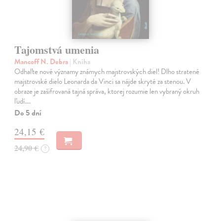
Tajomstvá umenia
Mancoff N. Debra
| Kniha
Odhaľte nové významy známych majstrovských diel! Dlho stratené
majstrovské dielo Leonarda da Vinci sa nájde skryté za stenou. V
obraze je zašifrovaná tajná správa, ktorej rozumie len vybraný okruh
ľudí.…
Do 5 dní
24,15 €
24,90 €
?