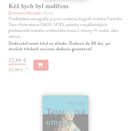
Kéž bych byl malířem
Zemanová Marcela
| Kniha
Předkládaná monografie je první ucelenou biografií hraběte Františka
Thun-Hohensteina (1809–1870), jednoho z nejdůležitějších
představitelů českého uměleckého života 2. třetiny 19. století. Jako
taková…
Dodávateľ nemá titul na sklade. Dodanie do 30 dní, pri
starších tituloch nevieme dodanie garantovať.
22,60 €
23,30 €
?