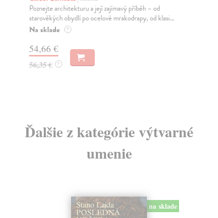
Poznejte architekturu a její zajímavý příběh – od
Gaj
starověkých obydlí po ocelové mrakodrapy, od klasi...
Pře
umě
Na sklade
?
Za
54,66 €
10
56,35 €
?
11
Ďalšie z kategórie výtvarné
umenie
na sklade