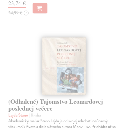
23,74 €
24,99 €
?
(Odhalené) Tajomstvo Leonardovej
poslednej večere
Lajda Stano
| Kniha
Akademický maliar Stano Lajda je od svojej mladosti neúnavný
výskumník života a diela slávneho autora Mony Lisy. Prichádza už so