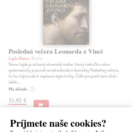
Posledná večera Leonarda z Vinci
Lajda Stano
| Kniha
Stano Lajda je súčasný slovenský maliar, ktorý niekoľko rokov
systematicky pracoval na rekonštrukcii ikonickej Poslednej večere,
čo ho inšpirovalo k napísaniu tejto knihy. Odkrýva pred nami silné i
slabé…
Na sklade
?
31,92 €
39,90 €
?
Príjmete naše cookies?