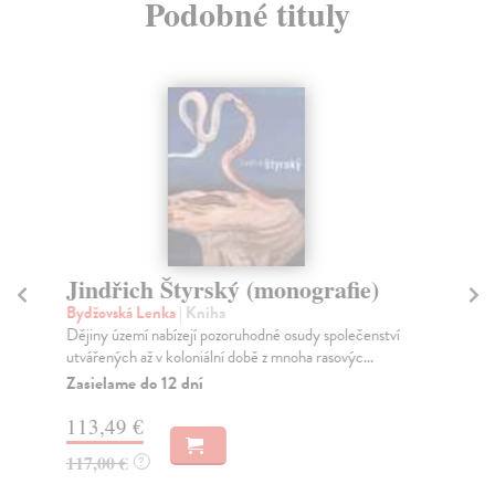
Podobné tituly
Jindřich Štyrský (monografie)
M
ma
Bydžovská Lenka
| Kniha
Dějiny území nabízejí pozoruhodné osudy společenství
Faj
utvářených až v koloniální době z mnoha rasovýc...
Pub
pro
Zasielame do 12 dní
Za
113,49 €
12
117,00 €
?
12