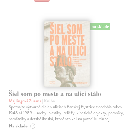
na sklade
Šiel som po meste a na ulici stálo
Majlingová Zuzana
| Kniha
Spoznajte výtvarné diela v uliciach Banskej Bystrice z obdobia rokov
1948 až 1989 – sochy, plastiky, reliéfy, kinetické objekty, pomníky,
pamätníky a detské ihriská, ktoré vznikali na pozadí kultúrnej…
Na sklade
?