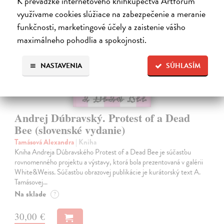
K prevádzke internetového kníhkupectva Artforum
na sklade
využívame cookies slúžiace na zabezpečenie a meranie
funkčnosti, marketingové účely a zaistenie vášho
maximálneho pohodlia a spokojnosti.
NASTAVENIA
SÚHLASÍM
Andrej Dúbravský. Protest of a Dead
Bee (slovenské vydanie)
Tamásová Alexandra
| Kniha
Kniha Andreja Dúbravského Protest of a Dead Bee je súčasťou
rovnomenného projektu a výstavy, ktorá bola prezentovaná v galérii
White&Weiss. Súčasťou obrazovej publikácie je kurátorský text A.
Tamásovej…
Na sklade
?
30,00 €