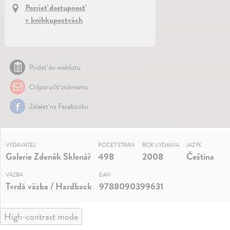
Pozrieť dostupnosť
v kníhkupectvách
Pridať do wishlistu
Odporučiť známemu
Zdielať na Facebooku
VYDAVATEĽ
POČET STRÁN
ROK VYDANIA
JAZYK
Galerie Zdeněk Sklenář
498
2008
Čeština
VÄZBA
EAN
Tvrdá väzba / Hardback
9788090399631
High-contrast mode