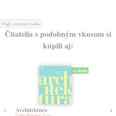
High-contrast mode
Čitatelia s podobným vkusom si
kúpili aj:
na sklade
Architektura
Od
h
Calder Barnabas
| Kniha