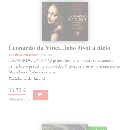
Leonardo da Vinci. Jeho život a dielo
Landrus Matthew
| Kniha
LEONARDO DA VINCI je považovaný za majstra renesancie a
génia, ktorý predstihol svoju dobu. Najviac sa preslávil dielami, ako sú
Mona Lisa a Posledná večera.
Zasielame do 14 dní
38,70 €
39,90 €
?