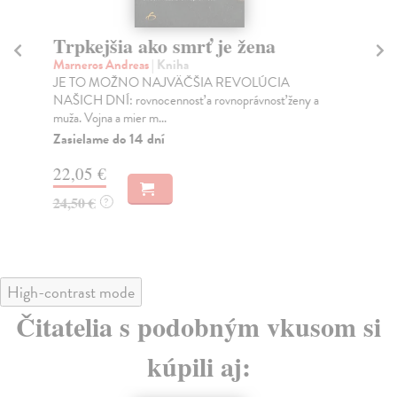
Trpkejšia ako smrť je žena
P
Marneros Andreas
| Kniha
Bor
JE TO MOŽNO NAJVÄČŠIA REVOLÚCIA
Tát
NAŠICH DNÍ: rovnocennosť a rovnoprávnosť ženy a
Bor
muža. Vojna a mier m...
Na
Zasielame do 14 dní
18
22,05 €
19
24,50 €
?
High-contrast mode
Čitatelia s podobným vkusom si
kúpili aj: