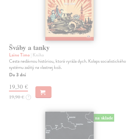
Šváby a tanky
Laine Timo
| Kniha
Cesta nedávnou históriou, ktorá vyráža dych. Kolaps socialistického
systému zažitý na vlastnej koži.
Do 3 dní
19,30 €
19,90 €
?
na sklade