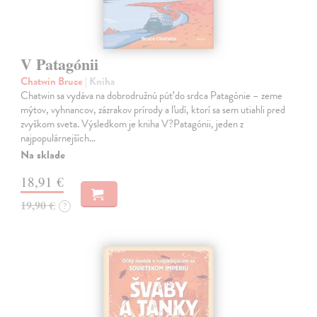
V Patagónii
Chatwin Bruce
| Kniha
Chatwin sa vydáva na dobrodružnú púť do srdca Patagónie – zeme
mýtov, vyhnancov, zázrakov prírody a ľudí, ktorí sa sem utiahli pred
zvyškom sveta. Výsledkom je kniha V?Patagónii, jeden z
najpopulárnejších…
Na sklade
18,91 €
19,90 €
?