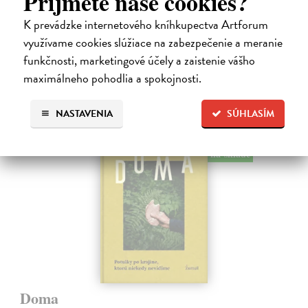
Príjmete naše cookies?
s proevropským směřováním proměnila ve stát ovládaný jednou
stranou. Autorka,…
K prevádzke internetového kníhkupectva Artforum
Na sklade
využívame cookies slúžiace na zabezpečenie a meranie
funkčnosti, marketingové účely a zaistenie vášho
18,99 €
maximálneho pohodlia a spokojnosti.
21,10 €
?
NASTAVENIA
SÚHLASÍM
na sklade
Doma