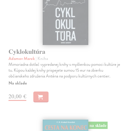
Cyklokultúra
Adamov Marek
| Kniha
Mimoriadna dotlač vypredanej knihy s myšlienkou pomoci kultúre je
tu. Kúpou každej knihy prispejete sumou 15 eur na zbierku
občianskeho združenia Anténa na podporu kultúrnych centier.
Na sklade
20,00 €
na sklade