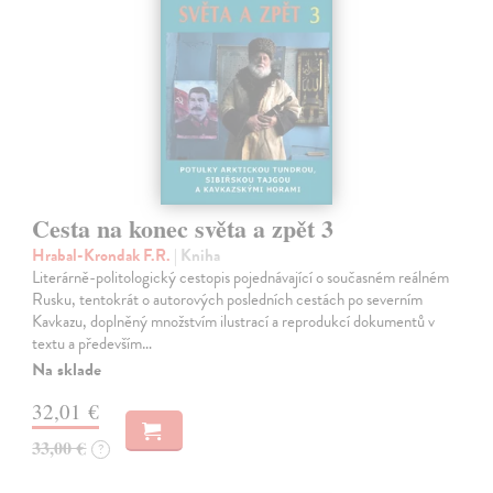
Cesta na konec světa a zpět 3
Hrabal-Krondak F.R.
| Kniha
Literárně-politologický cestopis pojednávající o současném reálném
Rusku, tentokrát o autorových posledních cestách po severním
Kavkazu, doplněný množstvím ilustrací a reprodukcí dokumentů v
textu a především…
Na sklade
32,01 €
33,00 €
?