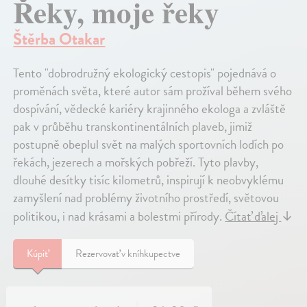
Řeky, moje řeky
Štěrba Otakar
Tento "dobrodružný ekologický cestopis" pojednává o
proměnách světa, které autor sám prožíval během svého
dospívání, vědecké kariéry krajinného ekologa a zvláště
pak v průběhu transkontinentálních plaveb, jimiž
postupně obeplul svět na malých sportovních lodích po
řekách, jezerech a mořských pobřeží. Tyto plavby,
dlouhé desítky tisíc kilometrů, inspirují k neobvyklému
zamyšlení nad problémy životního prostředí, světovou
politikou, i nad krásami a bolestmi přírody.
Čítať ďalej
↓
Kúpiť
Rezervovať v kníhkupectve