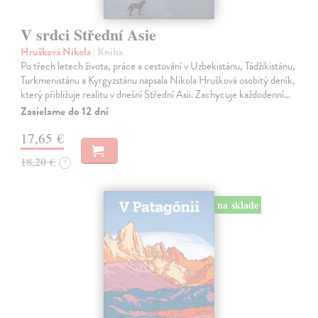
V srdci Střední Asie
Hrušková Nikola
| Kniha
Po třech letech života, práce a cestování v Uzbekistánu, Tádžikistánu,
Turkmenistánu a Kyrgyzstánu napsala Nikola Hrušková osobitý deník,
který přibližuje realitu v dnešní Střední Asii. Zachycuje každodenní…
Zasielame do 12 dní
17,65 €
18,20 €
?
na sklade