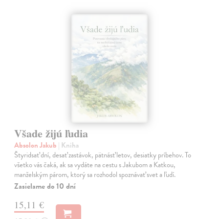
Všade žijú ľudia
Absolon Jakub
| Kniha
Štyridsať dní, desať zastávok, pätnásť letov, desiatky príbehov. To
všetko vás čaká, ak sa vydáte na cestu s Jakubom a Katkou,
manželským párom, ktorý sa rozhodol spoznávať svet a ľudí.
Zasielame do 10 dní
15,11 €