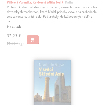
Pilátová Veronika, Koklesová Miška (ed.)
| Kniha
Po troch knihách o tatranských chatách, vysokohorských nosičoch a
slovenských značkároch, ktoré hľadali príbehy vysoko na hrebeňoch,
sme sa tentoraz vrátili dolu. Pod vrcholy, do každodenných dolín a
na…
Na sklade
52,25 €
55,00 €
?