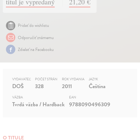
titul je vypredaný
21,20 €
Pridať do wishlistu
Odporučiť známemu
Zdielať na Facebooku
VYDAVATEĽ
POČET STRÁN
ROK VYDANIA
JAZYK
DOŠ
328
2011
Čeština
VÄZBA
EAN
Tvrdá väzba / Hardback
9788090496309
O TITULE