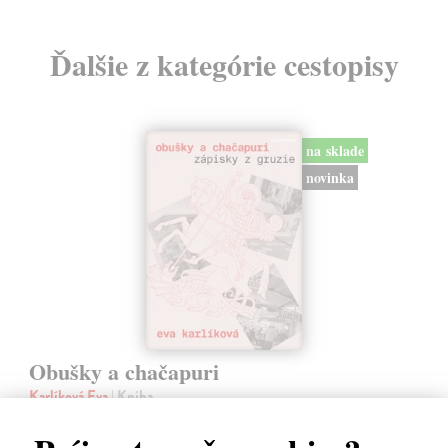
Ďalšie z kategórie cestopisy
na sklade
novinka
Obušky a chačapuri
Karlíková Eva
| Kniha
Kniha přináší svědectví o společenské, politické a kulturní situaci
Gruzie v přelomovém období 2024–2025, kdy se mladá demokracie