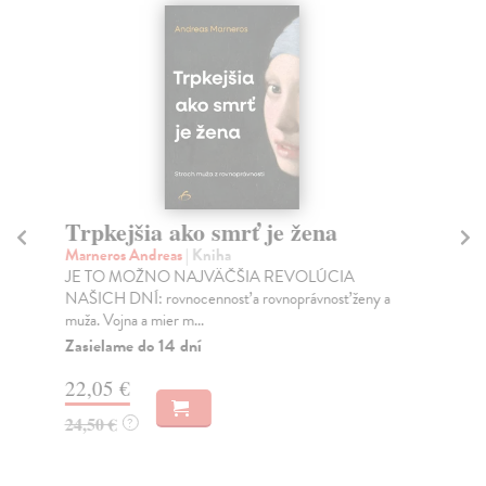
Trpkejšia ako smrť je žena
P
Marneros Andreas
| Kniha
Bor
JE TO MOŽNO NAJVÄČŠIA REVOLÚCIA
Tát
NAŠICH DNÍ: rovnocennosť a rovnoprávnosť ženy a
Bor
muža. Vojna a mier m...
Na
Zasielame do 14 dní
18
22,05 €
19
24,50 €
?