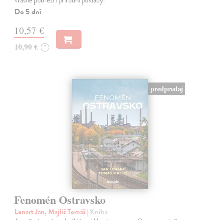
krásné pobřeží i přírodní poklady.
Do 5 dní
10,57 €
10,90 €
?
predpredaj
Fenomén Ostravsko
Lenart Jan, Majliš Tomáš
| Kniha