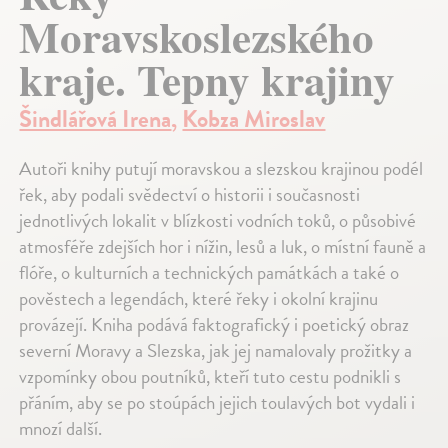
Moravskoslezského
kraje. Tepny krajiny
Šindlářová Irena
,
Kobza Miroslav
Autoři knihy putují moravskou a slezskou krajinou podél
řek, aby podali svědectví o historii i současnosti
jednotlivých lokalit v blízkosti vodních toků, o působivé
atmosféře zdejších hor i nížin, lesů a luk, o místní fauně a
flóře, o kulturních a technických památkách a také o
pověstech a legendách, které řeky i okolní krajinu
provázejí. Kniha podává faktografický i poetický obraz
severní Moravy a Slezska, jak jej namalovaly prožitky a
vzpomínky obou poutníků, kteří tuto cestu podnikli s
přáním, aby se po stoúpách jejich toulavých bot vydali i
mnozí další.