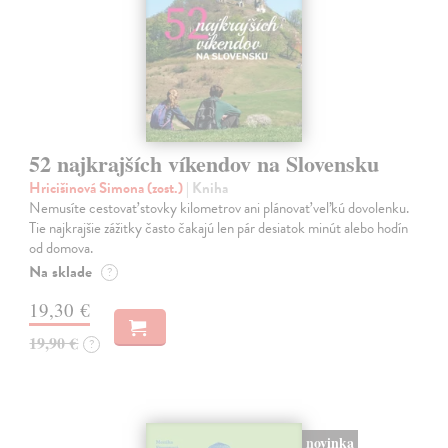
52 najkrajších víkendov na Slovensku
Hricišinová Simona (zost.)
| Kniha
Nemusíte cestovať stovky kilometrov ani plánovať veľkú dovolenku.
Tie najkrajšie zážitky často čakajú len pár desiatok minút alebo hodín
od domova.
Na sklade
?
19,30 €
19,90 €
?
novinka