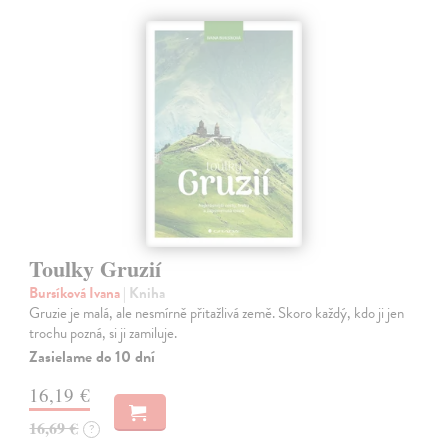
Toulky Gruzií
Bursíková Ivana
| Kniha
Gruzie je malá, ale nesmírně přitažlivá země. Skoro každý, kdo ji jen
trochu pozná, si ji zamiluje.
Zasielame do 10 dní
16,19 €
16,69 €
?