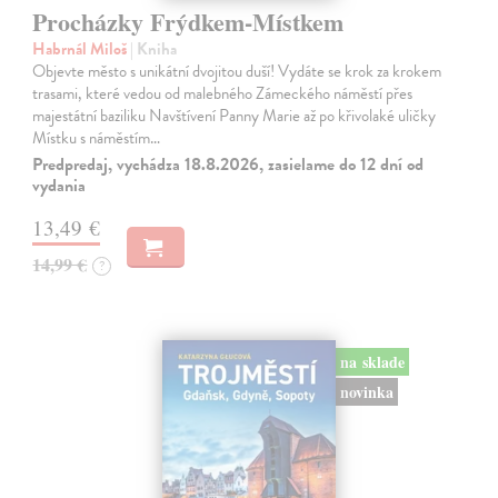
Procházky Frýdkem-Místkem
Habrnál Miloš
| Kniha
Objevte město s unikátní dvojitou duší! Vydáte se krok za krokem
trasami, které vedou od malebného Zámeckého náměstí přes
majestátní baziliku Navštívení Panny Marie až po křivolaké uličky
Místku s náměstím…
Predpredaj, vychádza 18.8.2026, zasielame do 12 dní od
vydania
13,49 €
14,99 €
?
na sklade
novinka