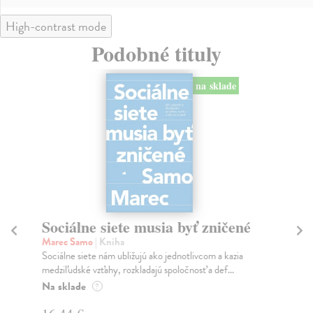
High-contrast mode
Podobné tituly
na sklade
Sociálne siete musia byť zničené
S
K
Marec Samo
| Kniha
Sociálne siete nám ubližujú ako jednotlivcom a kazia
Mik
medziľudské vzťahy, rozkladajú spoločnosť a def...
Mon
o k
Na sklade
?
Na