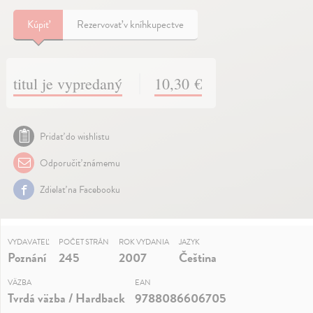
Kúpiť
Rezervovať v kníhkupectve
titul je vypredaný
10,30 €
Pridať do wishlistu
Odporučiť známemu
Zdielať na Facebooku
VYDAVATEĽ
POČET STRÁN
ROK VYDANIA
JAZYK
Poznání
245
2007
Čeština
VÄZBA
EAN
Tvrdá väzba / Hardback
9788086606705