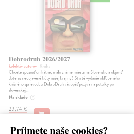
Dobrodruh 2026/2027
kolektív autorov
| Kniha
Chcete spoznať unikátne, málo známe miesta na Slovensku a objaviť
doteraz neobjavené kúty našej krajiny? Štvrté vydanie obľúbeného
knižného sprievodcu DobroDruh vás opäť pozýva na potulky po
slovenskej…
Na sklade
?
23,74 €
24,99 €
?
Príjmete naše cookies?