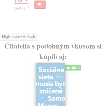
16,44 €
23
16,95 €
?
24
High-contrast mode
Čitatelia s podobným vkusom si
kúpili aj:
na sklade