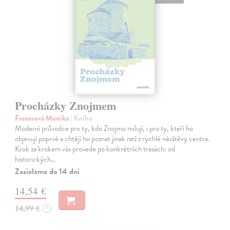
Procházky Znojmem
Frecerová Monika
| Kniha
Moderní průvodce pro ty, kdo Znojmo milují, i pro ty, kteří ho
objevují poprvé a chtějí ho poznat jinak než z rychlé návštěvy centra.
Krok za krokem vás provede po konkrétních trasách: od
historických…
Zasielame do 14 dní
14,54 €
14,99 €
?