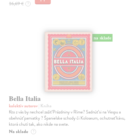
16,69 €
?
na sklade
Bella Italia
kolektív autorov
| Kniha
Kto z vás by nechcel zažiť Prázdniny v Ríme? Sadnúť si na Vespu a
obehnúť pamiatky ? Španielske schody či Koloseum, ochutnať kávu,
ktorá chutí tak, ako nikde na svete.
Na sklade
?