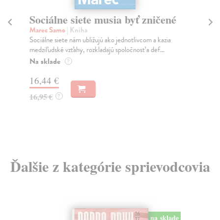
Sociálne siete musia byť zničené
S
K
Marec Samo
| Kniha
Sociálne siete nám ubližujú ako jednotlivcom a kazia
Mik
medziľudské vzťahy, rozkladajú spoločnosť a def...
Mon
o k
Na sklade
?
Na
16,44 €
23
16,95 €
?
24
Ďalšie z kategórie sprievodcovia
na sklade