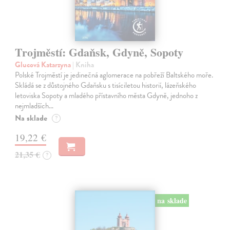
Trojměstí: Gdaňsk, Gdyně, Sopoty
Glucová Katarzyna
| Kniha
Polské Trojměstí je jedinečná aglomerace na pobřeží Baltského moře.
Skládá se z důstojného Gdaňsku s tisíciletou historií, lázeňského
letoviska Sopoty a mladého přístavního města Gdyně, jednoho z
nejmladších…
Na sklade
?
19,22 €
21,35 €
?
na sklade