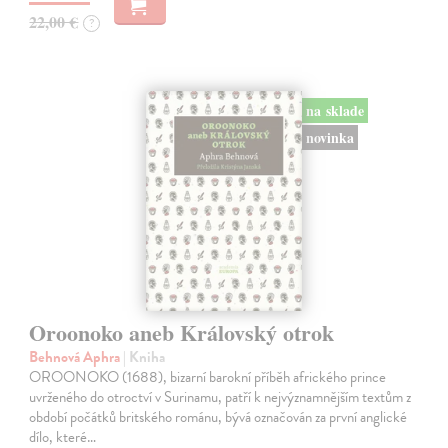
22,00 €
?
na sklade
novinka
Oroonoko aneb Královský otrok
Behnová Aphra
| Kniha
OROONOKO (1688), bizarní barokní příběh afrického prince
uvrženého do otroctví v Surinamu, patří k nejvýznamnějším textům z
období počátků britského románu, bývá označován za první anglické
dílo, které…