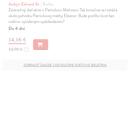
Aubyn Edward St.
| Kniha
Záverečný diel série o Patrickovi Melrosovi Tak konečne sa roztáča
okolo pohrebu Patrickovej matky Eleanor. Bude preňho život bez
rodičov vytúženým vyslobodením?
Do 4 dní
14,16 €
14,90 €
?
ZOBRAZIŤ ĎALŠIE Z KATEGÓRIE SVETOVÁ BELETRIA