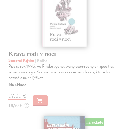
Krava rodí v noci
Statovci Pajtim
| Kniha
Píše sa rok 1996. Vo Fínsku vychovávaný osemročný chlapec trávi
letné prázdniny v Kosove, kde zažíva čudesné udalosti, ktoré ho
poznačia na celý život.
Na sklade
17,01 €
18,90 €
?
na sklade