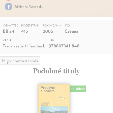
Zdielať na Facebooku
VYDAVATEĽ
POČET STRÁN
ROK VYDANIA
JAZYK
BB art
415
2005
Čeština
VÄZBA
EAN
Tvrdá väzba / Hardback
9788073411848
High-contrast mode
Podobné tituly
na sklade