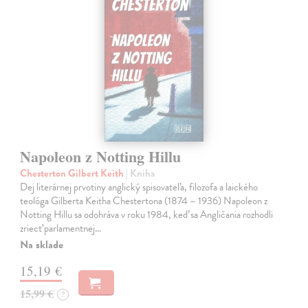
Napoleon z Notting Hillu
Chesterton Gilbert Keith
| Kniha
Dej literárnej prvotiny anglický spisovateľa, filozofa a laického
teológa Gilberta Keitha Chestertona (1874 – 1936) Napoleon z
Notting Hillu sa odohráva v roku 1984, keď sa Angličania rozhodli
zriecť parlamentnej…
Na sklade
15,19 €
15,99 €
?