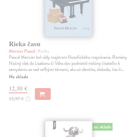
Rieka času
Mercier Pascal
| Kniha
Pascal Mercier bol vždy majstrom filozofického rozprávania. Romány
Nočný vlak do Lisabonu či Váha slov podnietili milióny čitateľov k
zamysleniu sa nad veľkými témami, ako sú identita, sloboda, čas či…
Na sklade
12,30 €
12,95 €
?
na sklade