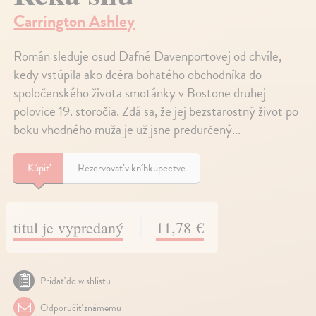
Carrington Ashley
Román sleduje osud Dafné Davenportovej od chvíle,
kedy vstúpila ako dcéra bohatého obchodníka do
spoločenského života smotánky v Bostone druhej
polovice 19. storočia. Zdá sa, že jej bezstarostný život po
boku vhodného muža je už jsne predurčený...
Kúpiť
Rezervovať v kníhkupectve
titul je vypredaný
11,78 €
Pridať do wishlistu
Odporučiť známemu