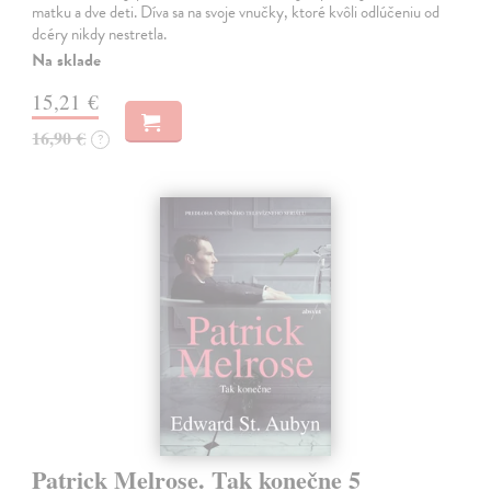
matku a dve deti. Díva sa na svoje vnučky, ktoré kvôli odlúčeniu od
dcéry nikdy nestretla.
Na sklade
15,21 €
16,90 €
?
Patrick Melrose. Tak konečne 5