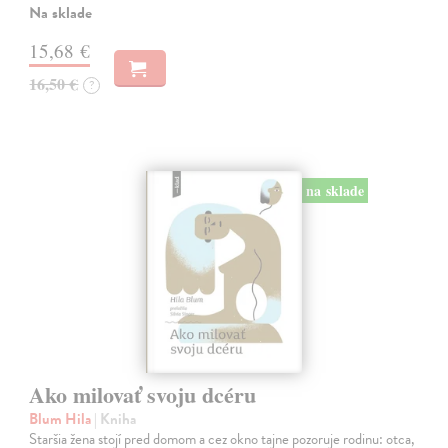
Na sklade
15,68 €
16,50 €
?
na sklade
Ako milovať svoju dcéru
Blum Hila
| Kniha
Staršia žena stojí pred domom a cez okno tajne pozoruje rodinu: otca,