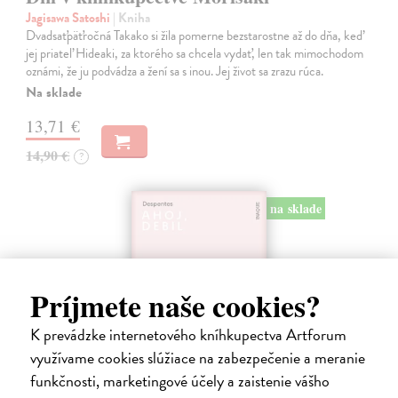
Jagisawa Satoshi
| Kniha
Dvadsaťpäťročná Takako si žila pomerne bezstarostne až do dňa, keď
jej priateľ Hideaki, za ktorého sa chcela vydať, len tak mimochodom
oznámi, že ju podvádza a žení sa s inou. Jej život sa zrazu rúca.
Na sklade
13,71 €
14,90 €
?
na sklade
Príjmete naše cookies?
K prevádzke internetového kníhkupectva Artforum
využívame cookies slúžiace na zabezpečenie a meranie
funkčnosti, marketingové účely a zaistenie vášho