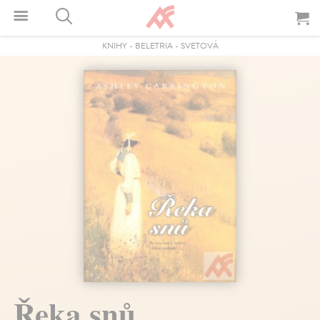
KNIHY
-
BELETRIA
-
SVETOVÁ
Řeka snů