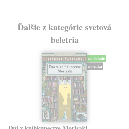
Ďalšie z kategórie svetová
beletria
na sklade
novinka
Dni v kníhkupectve Morisaki