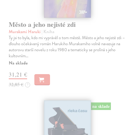
Město a jeho nejisté zdi
Murakami Haruki
| Kniha
Ty jsi to byla, kdo mi vyprávěl o tom městě. Město a jeho nejisté zdi –
dlouho očekávaný román Harukiho Murakamiho volně navazuje na
autorovu starší novelu z roku 1980 a tematicky se prolíná s jeho
kultovním…
Na sklade
31,21 €
32,85 €
?
na sklade