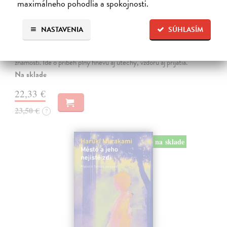
maximálneho pohodlia a spokojnosti.
Ahoj, debil
NASTAVENIA
SÚHLASÍM
Despentes Virginie
| Kniha
Po trilógii Život Vernona Subutexa sa Virginie Despentes vracia s
románom, ktorý pripomína ultrasúčasnú verziu Nebezpečných
známostí. Ide o príbeh plný hnevu aj útechy, vzdoru aj prijatia.
Na sklade
22,33 €
23,50 €
?
na sklade