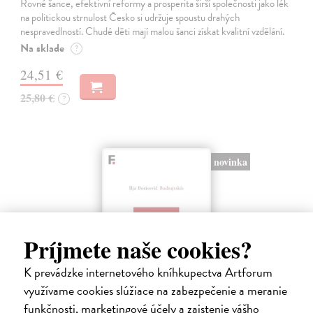
Rovné šance, efektivní reformy a prosperita širší společnosti jako lék
na politickou strnulost Česko si udržuje spoustu drahých
nespravedlností. Chudé děti mají malou šanci získat kvalitní vzdělání.
Na sklade
?
24,51 €
25,80 €
?
novinka
Príjmete naše cookies?
K prevádzke internetového kníhkupectva Artforum
využívame cookies slúžiace na zabezpečenie a meranie
funkčnosti, marketingové účely a zaistenie vášho