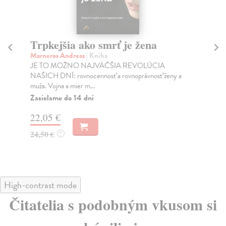
Trpkejšia ako smrť je žena
P
Marneros Andreas
| Kniha
Bor
JE TO MOŽNO NAJVÄČŠIA REVOLÚCIA
Tát
NAŠICH DNÍ: rovnocennosť a rovnoprávnosť ženy a
Bor
muža. Vojna a mier m...
Na
Zasielame do 14 dní
18
22,05 €
19
24,50 €
?
High-contrast mode
Čitatelia s podobným vkusom si