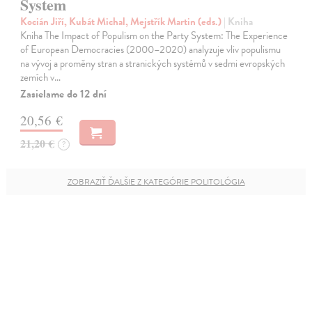
System
Kocián Jiří, Kubát Michal, Mejstřík Martin (eds.)
| Kniha
Kniha The Impact of Populism on the Party System: The Experience
of European Democracies (2000–2020) analyzuje vliv populismu
na vývoj a proměny stran a stranických systémů v sedmi evropských
zemích v…
Zasielame do 12 dní
20,56 €
21,20 €
?
ZOBRAZIŤ ĎALŠIE Z KATEGÓRIE POLITOLÓGIA