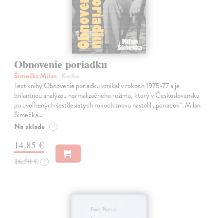
Obnovenie poriadku
Šimečka Milan
| Kniha
Text knihy Obnovenie poriadku vznikal v rokoch 1975-77 a je
brilantnou analýzou normalizačného režimu, ktorý v Československu
po uvoľnených šesťdesiatych rokoch znovu nastolil „poriadok“. Milan
Šimečka…
Na sklade
?
14,85 €
16,50 €
?