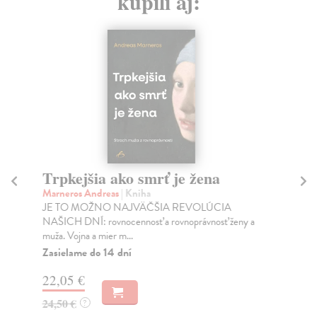
kúpili aj:
Trpkejšia ako smrť je žena
P
Marneros Andreas
| Kniha
Bor
JE TO MOŽNO NAJVÄČŠIA REVOLÚCIA
Tát
NAŠICH DNÍ: rovnocennosť a rovnoprávnosť ženy a
Bor
muža. Vojna a mier m...
Na
Zasielame do 14 dní
18
22,05 €
19
24,50 €
?