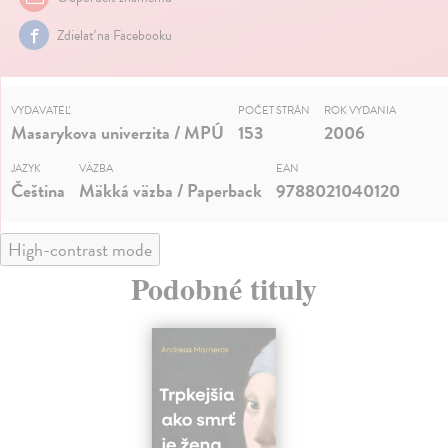
Zdielať na Facebooku
VYDAVATEĽ
POČET STRÁN
ROK VYDANIA
Masarykova univerzita / MPÚ
153
2006
JAZYK
VÄZBA
EAN
Čeština
Mäkká väzba / Paperback
9788021040120
High-contrast mode
Podobné tituly