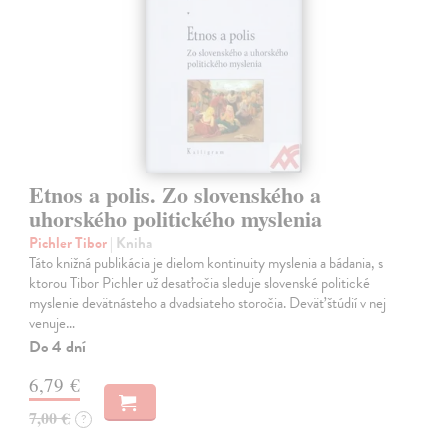
Etnos a polis. Zo slovenského a
uhorského politického myslenia
Pichler Tibor
| Kniha
Táto knižná publikácia je dielom kontinuity myslenia a bádania, s
ktorou Tibor Pichler už desaťročia sleduje slovenské politické
myslenie devätnásteho a dvadsiateho storočia. Deväť štúdií v nej
venuje…
Do 4 dní
6,79 €
7,00 €
?