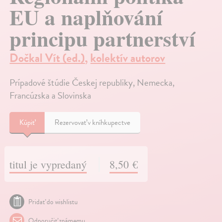
EU a naplňování
principu partnerství
Dočkal Vít (ed.)
,
kolektív autorov
Prípadové štúdie Českej republiky, Nemecka,
Francúzska a Slovinska
Kúpiť
Rezervovať v kníhkupectve
titul je vypredaný
8,50 €
Pridať do wishlistu
Odporučiť známemu