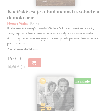
Kacířské eseje o budoucnosti svobody a
demokracie
Němec Václav
| Kniha
Kniha sestává z esejů filosofa Václava Němce, které se kriticky
zamýšlejí nad situací demokracie a svobody v současném světě.
Autorovy pronikavé analýzy krize naší polistopadové demokracie i
příčin vzestupu…
Zasielame do 14 dní
16,01 €
16,50 €
?
na sklade