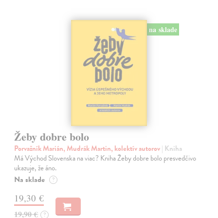
na sklade
Žeby dobre bolo
Porvažník Marián, Mudrák Martin, kolektív autorov
| Kniha
Má Východ Slovenska na viac? Kniha Žeby dobre bolo presvedčivo
ukazuje, že áno.
Na sklade
?
19,30 €
19,90 €
?