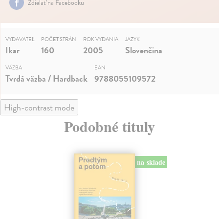
Zdielať na Facebooku
VYDAVATEĽ
POČET STRÁN
ROK VYDANIA
JAZYK
Ikar
160
2005
Slovenčina
VÄZBA
EAN
Tvrdá väzba / Hardback
9788055109572
High-contrast mode
Podobné tituly
na sklade