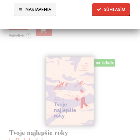
prehadzovali v hlave myšlienky, srdce vám búšilo, žalúdok sa zvieral,…
NASTAVENIA
SÚHLASÍM
Na sklade
?
23,66 €
24,90 €
?
na sklade
Tvoje najlepšie roky