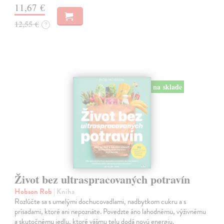
11,67 €
12,55 €
?
na sklade
Život bez ultraspracovaných potravín
Hobson Rob
| Kniha
Rozlúčte sa s umelými dochucovadlami, nadbytkom cukru a s
prísadami, ktoré ani nepoznáte. Povedzte áno lahodnému, výživnému
a skutočnému jedlu, ktoré vášmu telu dodá novú energiu.