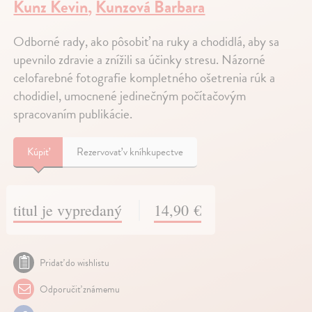
Kunz Kevin
,
Kunzová Barbara
Odborné rady, ako pôsobiť na ruky a chodidlá, aby sa
upevnilo zdravie a znížili sa účinky stresu. Názorné
celofarebné fotografie kompletného ošetrenia rúk a
chodidiel, umocnené jedinečným počítačovým
spracovaním publikácie.
Kúpiť
Rezervovať v kníhkupectve
titul je vypredaný
14,90 €
Pridať do wishlistu
Odporučiť známemu