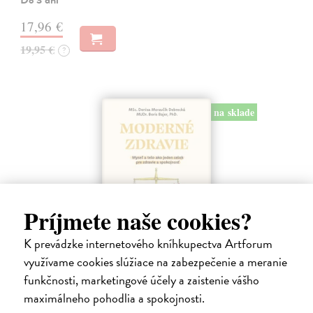
17,96 €
19,95 €
?
na sklade
Príjmete naše cookies?
K prevádzke internetového kníhkupectva Artforum
využívame cookies slúžiace na zabezpečenie a meranie
Moderné zdravie
funkčnosti, marketingové účely a zaistenie vášho
Moravčík Debrecká Denisa
| Kniha
maximálneho pohodlia a spokojnosti.
Koľkokrát ste už sedeli v ambulancii, počuli vetu „Všetko máte v
poriadku“ – a predsa ste sa necítili zdraví? Koľkokrát ste v noci