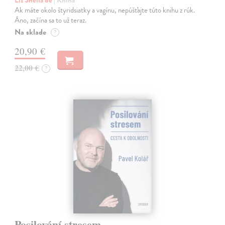
Liz Sheila de
| Kniha
Ak máte okolo štyridsiatky a vagínu, nepúšťajte túto knihu z rúk.
Áno, začína sa to už teraz.
Na sklade
?
20,90 €
22,00 €
?
Posilování stresem