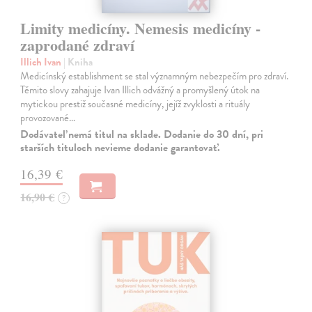
Limity medicíny. Nemesis medicíny -
zaprodané zdraví
Illich Ivan
| Kniha
Medicínský establishment se stal významným nebezpečím pro zdraví.
Těmito slovy zahajuje Ivan Illich odvážný a promyšlený útok na
mytickou prestiž současné medicíny, jejíž zvyklosti a rituály
provozované…
Dodávateľ nemá titul na sklade. Dodanie do 30 dní, pri
starších tituloch nevieme dodanie garantovať.
16,39 €
16,90 €
?