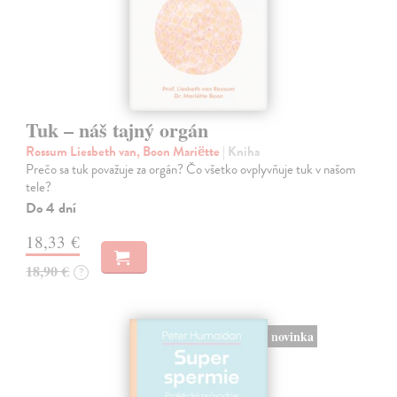
Tuk – náš tajný orgán
Rossum Liesbeth van, Boon Mariëtte
| Kniha
Prečo sa tuk považuje za orgán? Čo všetko ovplyvňuje tuk v našom
tele?
Do 4 dní
18,33 €
18,90 €
?
novinka