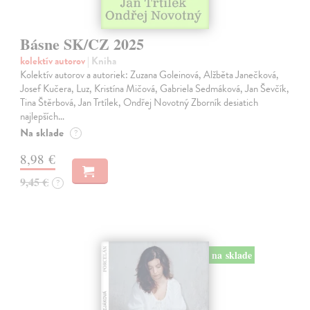
Básne SK/CZ 2025
kolektív autorov
| Kniha
Kolektív autorov a autoriek: Zuzana Goleinová, Alžběta Janečková,
Josef Kučera, Luz, Kristína Mičová, Gabriela Sedmáková, Jan Ševčík,
Tina Štěrbová, Jan Trtílek, Ondřej Novotný Zborník desiatich
najlepších…
Na sklade
?
8,98 €
9,45 €
?
na sklade