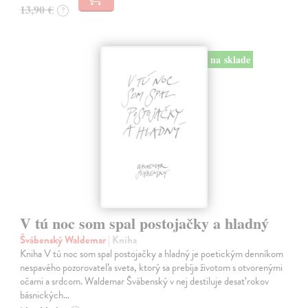
13,90 €
?
na sklade
V tú noc som spal postojačky a hladný
Švábenský Waldemar
| Kniha
Kniha V tú noc som spal postojačky a hladný je poetickým denníkom
nespavého pozorovateľa sveta, ktorý sa prebíja životom s otvorenými
očami a srdcom. Waldemar Švábenský v nej destiluje desať rokov
básnických…