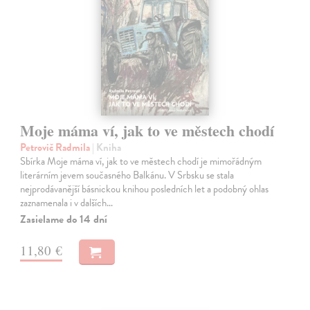
Moje máma ví, jak to ve městech chodí
Petrovič Radmila
| Kniha
Sbírka Moje máma ví, jak to ve městech chodí je mimořádným
literárním jevem současného Balkánu. V Srbsku se stala
nejprodávanější básnickou knihou posledních let a podobný ohlas
zaznamenala i v dalších…
Zasielame do 14 dní
11,80 €