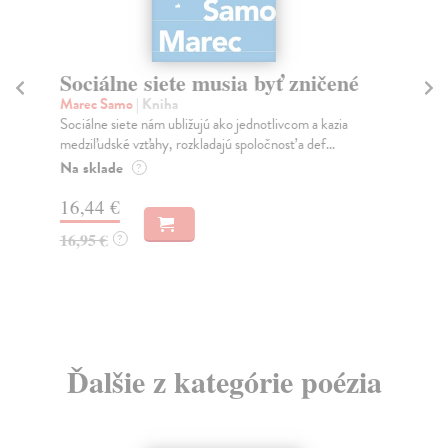
Sociálne siete musia byť zničené
S
K
Marec Samo
| Kniha
Sociálne siete nám ubližujú ako jednotlivcom a kazia
Mik
medziľudské vzťahy, rozkladajú spoločnosť a def...
Mon
o k
Na sklade
?
Na
16,44 €
23
16,95 €
?
24
Ďalšie z kategórie poézia