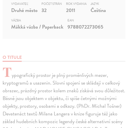
VYDAVATEĽ
POČET STRÁN
ROK VYDANIA
JAZYK
Druhé město
32
2011
Čeština
VÄZBA
EAN
Mäkká väzba / Paperback
9788072273065
O TITULE
T
ypografický prostor je plný proměnlivých mezer,
kryptogramů a usazenin. Slovní spojení se skládají v celkový
obrazec, prázdný prostor kolem znaků získává svou důležitost.
Básně jsou objektem v objektu, či spíše četnými možnými
objekty, prostory, osobami a odkazy. (PhDr. Michal Tošner)
Devatenáct textů Milana Langera v knize figuruje též jako
základ hudebních kompozic legendy české alternativní scény