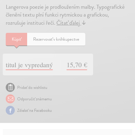
Langerova poezie je prodloužením malby. Typografické
členění textu plní funkci rytmickou a grafickou,
rozrušuje instituci řeči.
Čítať ďalej
↓
Kúpiť
Rezervovať v kníhkupectve
titul je vypredaný
15,70 €
Pridať do wishlistu
Odporučiť známemu
Zdielať na Facebooku