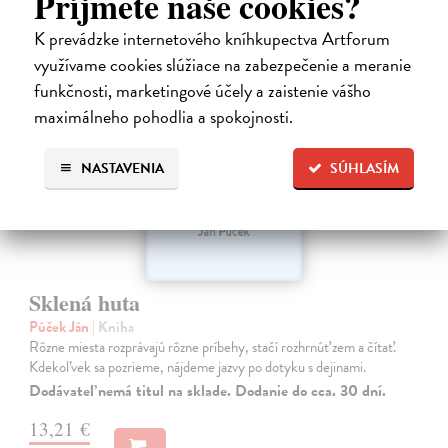
Príjmete naše cookies?
K prevádzke internetového kníhkupectva Artforum
využívame cookies slúžiace na zabezpečenie a meranie
funkčnosti, marketingové účely a zaistenie vášho
maximálneho pohodlia a spokojnosti.
NASTAVENIA
SÚHLASÍM
Sklená huta
Púček Ján
| Kniha
Rôzne miesta rozprávajú rôzne príbehy, stačí rozhrnúť zem a čítať.
Kdekoľvek sa pozrieme, nájdeme jazvy po dotyku s dejinami.
Dodávateľ nemá titul na sklade. Dodanie do cca. 30 dní.
13,21 €