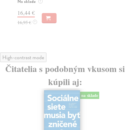
o k
Na sklade
?
Na
16,44 €
23
16,95 €
?
24
High-contrast mode
Čitatelia s podobným vkusom si
kúpili aj:
na sklade