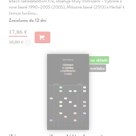
letech nakladatelstvím Fra, obsahuje tituly Vnitrozemí –Vybrané a
nové básně 1990–2005 (2005), Milostné básně (2013) a Herbář k
čemusi horšímu…
Zasielame do 12 dní
17,86 €
18,80 €
?
na sklade
novinka