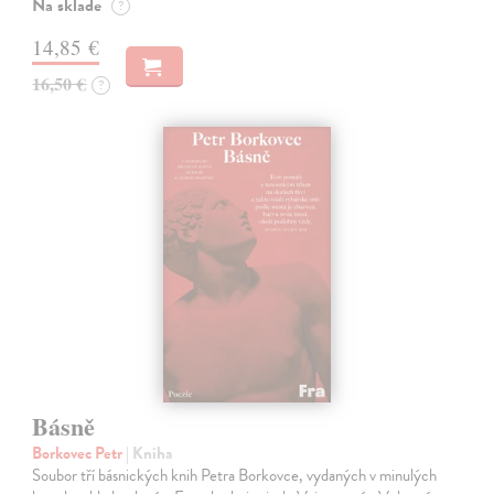
Na sklade
?
14,85 €
16,50 €
?
Básně
Borkovec Petr
| Kniha
Soubor tří básnických knih Petra Borkovce, vydaných v minulých