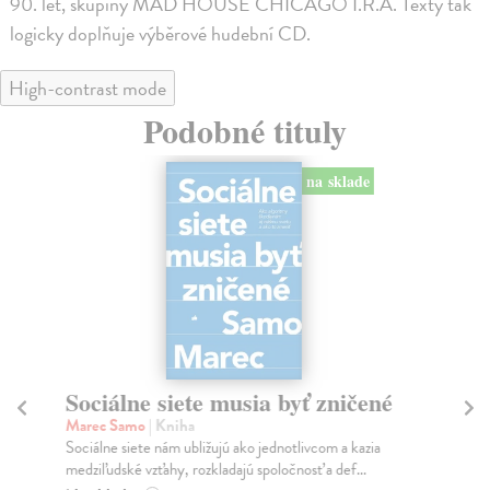
90. let, skupiny MAD HOUSE CHICAGO I.R.A. Texty tak
logicky doplňuje výběrové hudební CD.
High-contrast mode
Podobné tituly
na sklade
Sociálne siete musia byť zničené
S
K
Marec Samo
| Kniha
Sociálne siete nám ubližujú ako jednotlivcom a kazia
Mik
medziľudské vzťahy, rozkladajú spoločnosť a def...
Mon