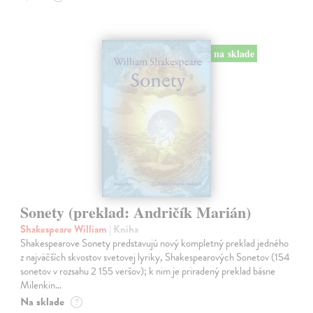
na sklade
Sonety (preklad: Andričík Marián)
Shakespeare William
| Kniha
Shakespearove Sonety predstavujú nový kompletný preklad jedného
z najväčších skvostov svetovej lyriky, Shakespearových Sonetov (154
sonetov v rozsahu 2 155 veršov); k nim je priradený preklad básne
Milenkin…
Na sklade
?