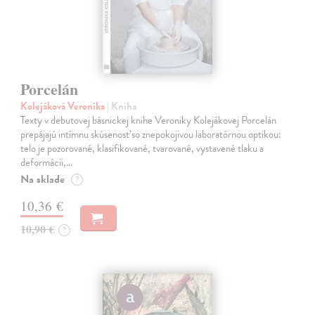
Porcelán
Kolejáková Veronika
| Kniha
Texty v debutovej básnickej knihe Veroniky Kolejákovej Porcelán
prepájajú intímnu skúsenosť so znepokojivou laboratórnou optikou:
telo je pozorované, klasifikované, tvarované, vystavené tlaku a
deformácii,…
Na sklade
?
10,36 €
10,90 €
?