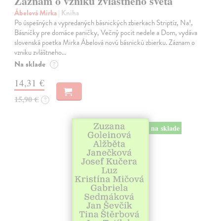
Záznam o vzniku zvláštneho sveta
Ábelová Mirka
| Kniha
Po úspešných a vypredaných básnických zbierkach Striptíz, Na!,
Básničky pre domáce paničky, Večný pocit nedele a Dom, vydáva
slovenská poetka Mirka Ábelová novú básnickú zbierku. Záznam o
vzniku zvláštneho…
Na sklade
?
14,31 €
15,90 €
?
na sklade