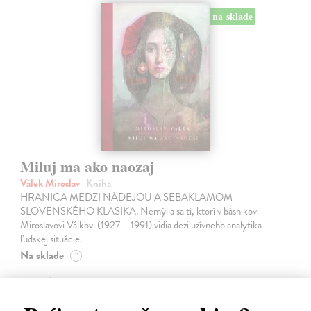
na sklade
Miluj ma ako naozaj
Válek Miroslav
| Kniha
HRANICA MEDZI NÁDEJOU A SEBAKLAMOM
SLOVENSKÉHO KLASIKA. Nemýlia sa tí, ktorí v básnikovi
Miroslavovi Válkovi (1927 – 1991) vidia deziluzívneho analytika
ľudskej situácie.
Na sklade
?
33,85 €
34,90 €
?