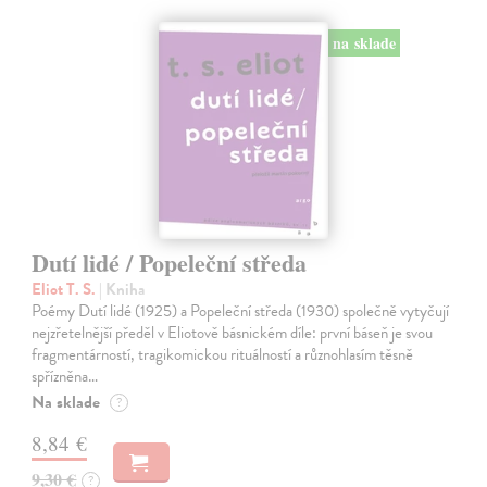
na sklade
Dutí lidé / Popeleční středa
Eliot T. S.
| Kniha
Poémy Dutí lidé (1925) a Popeleční středa (1930) společně vytyčují
nejzřetelnější předěl v Eliotově básnickém díle: první báseň je svou
fragmentárností, tragikomickou rituálností a různohlasím těsně
spřízněna…
Na sklade
?
8,84 €
9,30 €
?