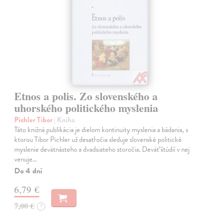
Etnos a polis. Zo slovenského a
uhorského politického myslenia
Pichler Tibor
| Kniha
Táto knižná publikácia je dielom kontinuity myslenia a bádania, s
ktorou Tibor Pichler už desaťročia sleduje slovenské politické
myslenie devätnásteho a dvadsiateho storočia. Deväť štúdií v nej
venuje…
Do 4 dní
6,79 €
7,00 €
?