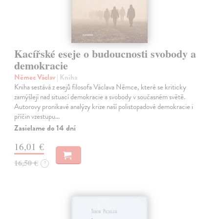
Kacířské eseje o budoucnosti svobody a
demokracie
Němec Václav
| Kniha
Kniha sestává z esejů filosofa Václava Němce, které se kriticky
zamýšlejí nad situací demokracie a svobody v současném světě.
Autorovy pronikavé analýzy krize naší polistopadové demokracie i
příčin vzestupu…
Zasielame do 14 dní
16,01 €
16,50 €
?