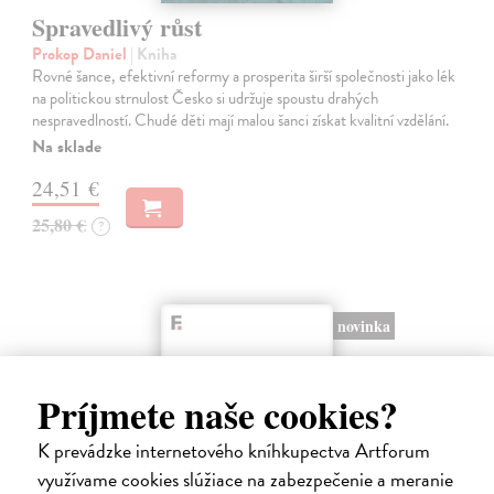
Spravedlivý růst
Prokop Daniel
| Kniha
Rovné šance, efektivní reformy a prosperita širší společnosti jako lék
na politickou strnulost Česko si udržuje spoustu drahých
nespravedlností. Chudé děti mají malou šanci získat kvalitní vzdělání.
Na sklade
24,51 €
25,80 €
?
novinka
Príjmete naše cookies?
K prevádzke internetového kníhkupectva Artforum
využívame cookies slúžiace na zabezpečenie a meranie