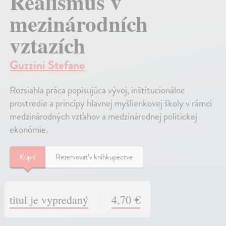
Realismus v
mezinárodních
vztazích
Guzzini Stefano
Rozsiahla práca popisujúca vývoj, inštitucionálne
prostredie a princípy hlavnej myšlienkovej školy v rámci
medzinárodných vzťahov a medzinárodnej politickej
ekonómie.
Kúpiť
Rezervovať v kníhkupectve
titul je vypredaný
4,70 €