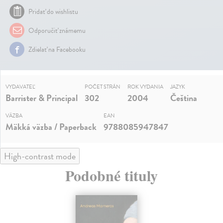
Pridať do wishlistu
Odporučiť známemu
Zdielať na Facebooku
VYDAVATEĽ
POČET STRÁN
ROK VYDANIA
JAZYK
Barrister & Principal
302
2004
Čeština
VÄZBA
EAN
Mäkká väzba / Paperback
9788085947847
High-contrast mode
Podobné tituly