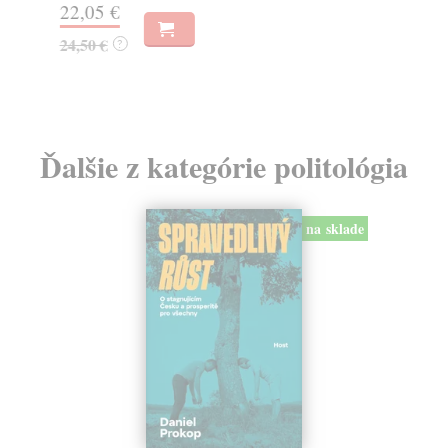
22,05 €
19
24,50 €
?
Ďalšie z kategórie politológia
na sklade