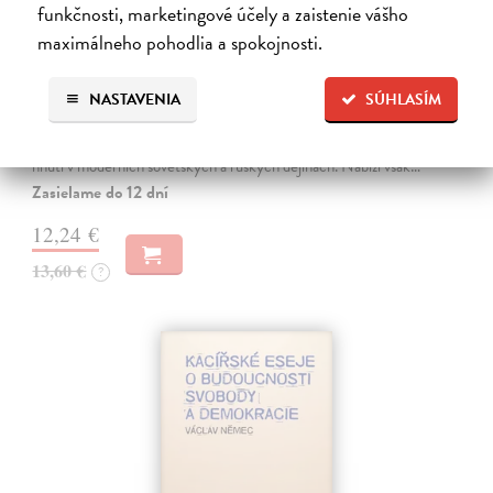
funkčnosti, marketingové účely a zaistenie vášho
maximálneho pohodlia a spokojnosti.
Disidenti mezi disidenty
NASTAVENIA
SÚHLASÍM
Budrajtskis Ilja Borisovič
| Kniha
Kniha Ilji Budrajtskise (* 1981) je působivou mozaikou esejů, studií a
úvah, v nichž autor mapuje historii, místo, tradici a roli disidentského
hnutí v moderních sovětských a ruských dějinách. Nabízí však…
Zasielame do 12 dní
12,24 €
13,60 €
?