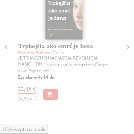
Trpkejšia ako smrť je žena
P
Marneros Andreas
| Kniha
Bor
JE TO MOŽNO NAJVÄČŠIA REVOLÚCIA
Tát
NAŠICH DNÍ: rovnocennosť a rovnoprávnosť ženy a
Bor
muža. Vojna a mier m...
Na
Zasielame do 14 dní
18
22,05 €
19
24,50 €
?
High-contrast mode