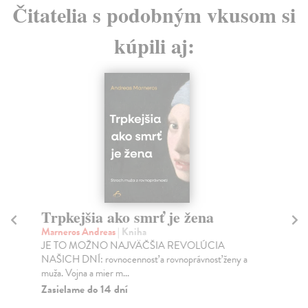
Čitatelia s podobným vkusom si
kúpili aj:
Trpkejšia ako smrť je žena
P
Marneros Andreas
| Kniha
Bor
JE TO MOŽNO NAJVÄČŠIA REVOLÚCIA
Tát
NAŠICH DNÍ: rovnocennosť a rovnoprávnosť ženy a
Bor
muža. Vojna a mier m...
Na
Zasielame do 14 dní
18