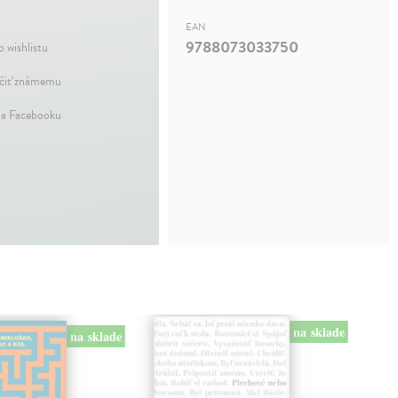
EAN
9788073033750
o wishlistu
iť známemu
na Facebooku
na sklade
na sklade