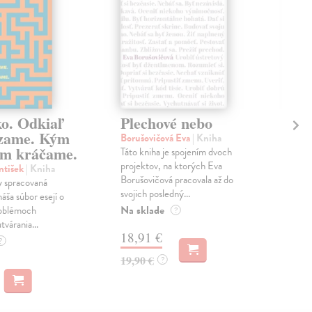
ko. Odkiaľ
Plechové nebo
Po
zame. Kým
Borušovičová Eva
| Kniha
Kun
m kráčame.
Táto kniha je spojením dvoch
Poma
projektov, na ktorých Eva
čty
ntišek
| Kniha
Borušovičová pracovala až do
naps
 spracovaná
svojich posledný...
česk
náša súbor esejí o
Na sklade
Na 
oblémoch
?
tvárania...
18,91 €
14
?
19,90 €
15,
?