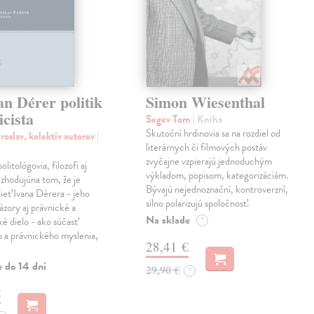
an Dérer politik
Simon Wiesenthal
icista
Segev Tom
| Kniha
Skutoční hrdinovia sa na rozdiel od
roslav, kolektív autorov
|
literárnych či filmových postáv
zvyčajne vzpierajú jednoduchým
politológovia, filozofi aj
výkladom, popisom, kategorizáciám.
a zhodujúna tom, že je
Bývajú nejednoznační, kontroverzní,
dieť Ivana Dérera - jeho
silno polarizujú spoločnosť.
ázory aj právnické a
Na sklade
ké dielo - ako súčasť
?
o a právnického myslenia,
28,41 €
e do 14 dní
29,90 €
?
€