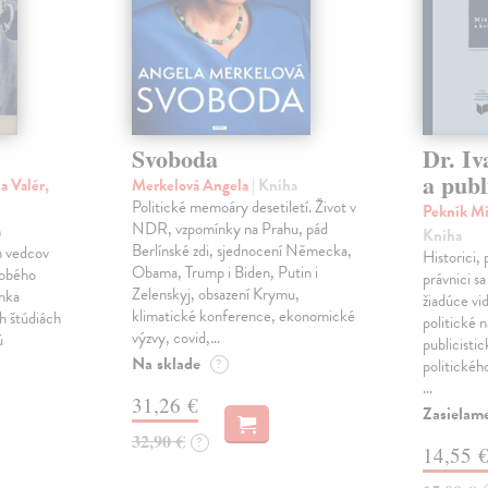
Svoboda
Dr. Iv
a publ
a Valér,
Merkelová Angela
| Kniha
Politické memoáry desetiletí. Život v
Pekník Mi
NDR, vzpomínky na Prahu, pád
h
Kniha
Berlínské zdi, sjednocení Německa,
h vedcov
Historici, 
Obama, Trump i Biden, Putin i
dobého
právnici s
Zelenskyj, obsazení Krymu,
anka
žiadúce vi
klimatické konference, ekonomické
h štúdiách
politické n
výzvy, covid,…
ú
publicistic
Na sklade
?
politickéh
…
31,26 €
Zasielam
32,90 €
?
14,55 