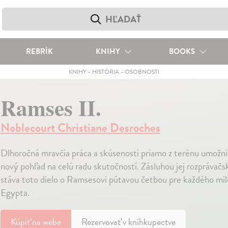
REBRÍK
KNIHY
BOOKS
KNIHY
-
HISTÓRIA
-
OSOBNOSTI
Ramses II.
Noblecourt Christiane Desroches
Dlhoročná mravčia práca a skúsenosti priamo z terénu umožnil
nový pohľad na celú radu skutočností. Zásluhou jej rozprávač
stáva toto dielo o Ramsesovi pútavou četbou pre každého mil
Egypta.
Kúpiť
na webe
Rezervovať v kníhkupectve