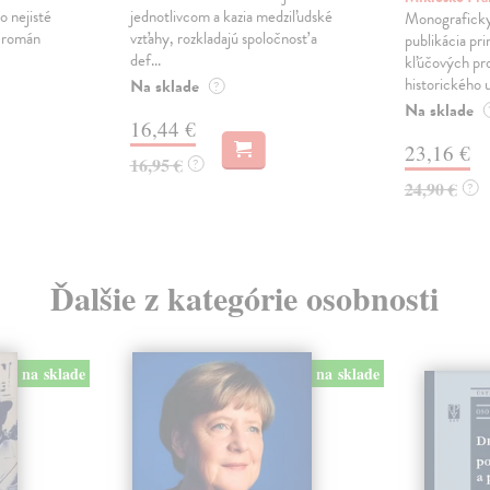
o nejisté
jednotlivcom a kazia medziľudské
Monograficky
ý román
vzťahy, rozkladajú spoločnosť a
publikácia pri
def...
kľúčových pr
historického u
Na sklade
?
Na sklade
16,44 €
23,16 €
16,95 €
?
24,90 €
?
Ďalšie z kategórie osobnosti
na sklade
na sklade