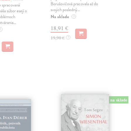
Borušovičová pracovala až do
naps
 spracovaná
svojich posledný...
česk
náša súbor esejí o
Na sklade
Na 
oblémoch
?
tvárania...
18,91 €
14
?
19,90 €
15,
?
na sklade