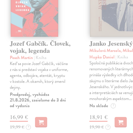
Jozef Gabčík. Človek,
Janko Jesenský
vojak, legenda
Mikulová Marcela, Mikul
Hupko Daniel
| Kniha
Posch Martin
| Kniha
Spoločná publikácia dvoc
Keď sa povie Jozef Gabčík, väčšina
renomovaných literárnyc
z nás si predstaví vojaka v uniforme,
prináša výsledky ich dlho
agenta, odbojára, atentát, kryptu
záujmu o literárne dielo J
v kostole. A okamih, ktorý zmenil
Jesenského. V jednotlivýc
dejiny.
a interpretáciách sa venuj
Predpredaj, vychádza
mnohorakým aspektom…
21.8.2026, zasielame do 3 dní
od vydania
Na sklade
?
16,99 €
18,91 €
19,99 €
19,90 €
?
?