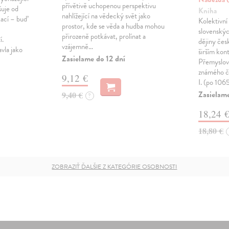
přívětivě uchopenou perspektivu
šuje od
Kniha
nahlížející na vědecký svět jako
kací – buď
Kolektivní
prostor, kde se věda a hudba mohou
slovenskýc
přirozeně potkávat, prolínat a
í.
dějiny čes
vzájemně…
vla jako
širším kon
Zasielame do 12 dní
Přemyslov
známého če
9,12 €
I. (po 10
Zasielame
9,40 €
?
18,24 
18,80 €
ZOBRAZIŤ ĎALŠIE Z KATEGÓRIE OSOBNOSTI