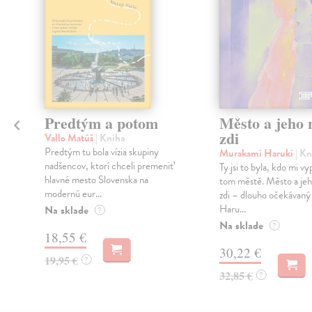
Predtým a potom
Město a jeho n
zdi
Vallo Matúš
| Kniha
Predtým tu bola vízia skupiny
Murakami Haruki
| Kn
nadšencov, ktorí chceli premeniť
Ty jsi to byla, kdo mi vy
hlavné mesto Slovenska na
tom městě. Město a jeh
modernú eur...
zdi – dlouho očekávan
Haru...
Na sklade
?
Na sklade
?
18,55 €
30,22 €
19,95 €
?
32,85 €
?