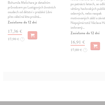
Bohumila Melichara je detailním
po patnácti letech, se odli
průvodcem po Lustigových životních
většiny havlovských publi
osudech od dětství v pražské Libni
oslavných, nebo naopak
přes válečná léta prožitá…
motivovaných záští a závist
Zasielame do 12 dní
Nepojímá totiž Václava Ha
izolovaný…
17,36 €
Zasielame do 12 dní
17,90 €
?
16,91 €
17,80 €
?