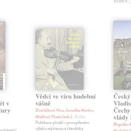
15,00 €
Vědci ve víru hudební
Český
ét v
vášně
Vladis
tury
Čechy 
Dvořáčková Věra, Jemelka Martin,
vlády
Mádlová Vlasta (eds.)
| Kniha
Publikace přináší v promyšleném
Slepička 
výběru zajímavou a čtenářsky
ycházející
Naděžda (