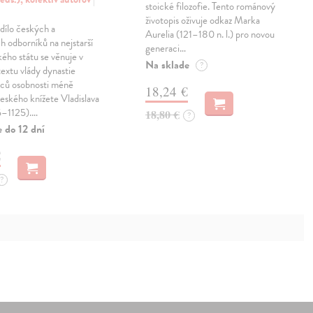
stoické filozofie. Tento románový
životopis oživuje odkaz Marka
 dílo českých a
Aurelia (121–180 n. l.) pro novou
h odborníků na nejstarší
generaci…
kého státu se věnuje v
Na sklade
?
textu vlády dynastie
ců osobnosti méně
18,24 €
ského knížete Vladislava
65–1125).…
18,80 €
?
 do 12 dní
€
?