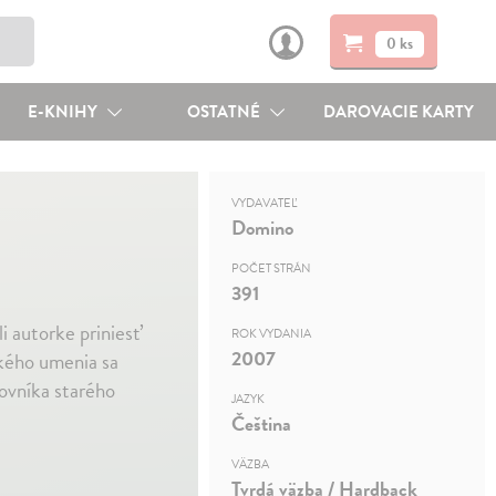
0 ks
E-KNIHY
OSTATNÉ
DAROVACIE KARTY
VYDAVATEĽ
Domino
POČET STRÁN
391
i autorke priniesť
ROK VYDANIA
2007
ského umenia sa
ovníka starého
JAZYK
Čeština
VÄZBA
Tvrdá väzba / Hardback