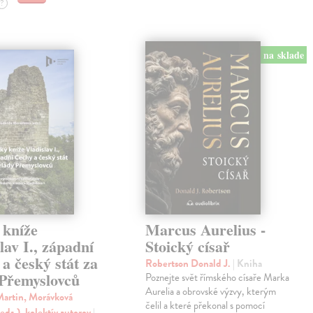
?
na sklade
 kníže
Marcus Aurelius -
lav I., západní
Stoický císař
a český stát za
Robertson Donald J.
| Kniha
 Přemyslovců
Poznejte svět římského císaře Marka
Aurelia a obrovské výzvy, kterým
Martin, Morávková
čelil a které překonal s pomocí
eds.), kolektív autorov
|