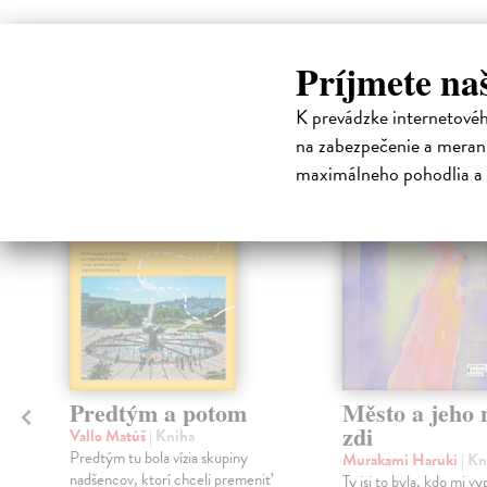
High-contrast mode
Príjmete na
Čit
K prevádzke internetové
na zabezpečenie a merani
maximálneho pohodlia a 
na sklade
Predtým a potom
Město a jeho n
zdi
Vallo Matúš
| Kniha
Predtým tu bola vízia skupiny
Murakami Haruki
| Kn
nadšencov, ktorí chceli premeniť
Ty jsi to byla, kdo mi vy