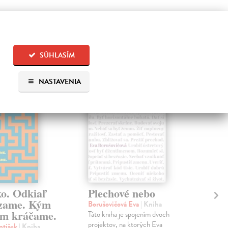
 aj:
SÚHLASÍM
na sklade
na sklade
NASTAVENIA
ko. Odkiaľ
Plechové nebo
Po
zame. Kým
Borušovičová Eva
| Kniha
Kun
m kráčame.
Táto kniha je spojením dvoch
Poma
projektov, na ktorých Eva
čty
ntišek
| Kniha