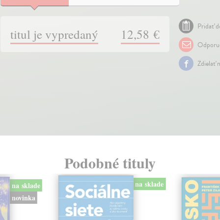
Pridať d
titul je vypredaný
12,58 €
Odporuč
Zdielať 
Podobné tituly
na sklade
na sklade
novinka