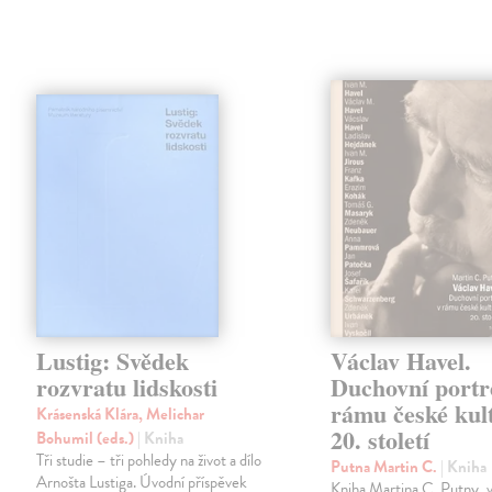
Lustig: Svědek
Václav Havel.
rozvratu lidskosti
Duchovní portr
rámu české kul
Krásenská Klára, Melichar
20. století
Bohumil (eds.)
| Kniha
Tři studie – tři pohledy na život a dílo
Putna Martin C.
| Kniha
Arnošta Lustiga. Úvodní příspěvek
Kniha Martina C. Putny, v