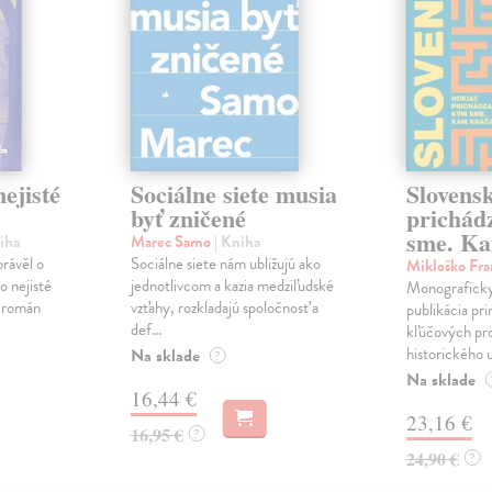
ejisté
Sociálne siete musia
Slovens
byť zničené
prichád
sme. Ka
iha
Marec Samo
| Kniha
právěl o
Sociálne siete nám ubližujú ako
Mikloško Fra
o nejisté
jednotlivcom a kazia medziľudské
Monograficky
ý román
vzťahy, rozkladajú spoločnosť a
publikácia pri
def...
kľúčových pr
historického u
Na sklade
?
Na sklade
16,44 €
23,16 €
16,95 €
?
24,90 €
?