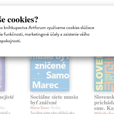
še cookies?
atelia s podobným vkusom si kúpili
ho kníhkupectva Artforum využívame cookies slúžiace
na sklade
e funkčnosti, marketingové účely a zaistenie vášho
na sklade
spokojnosti.
novinka
ejisté
Sociálne siete musia
Slovens
byť zničené
prichád
sme. Ka
iha
Marec Samo
| Kniha
právěl o
Sociálne siete nám ubližujú ako
Mikloško Fra