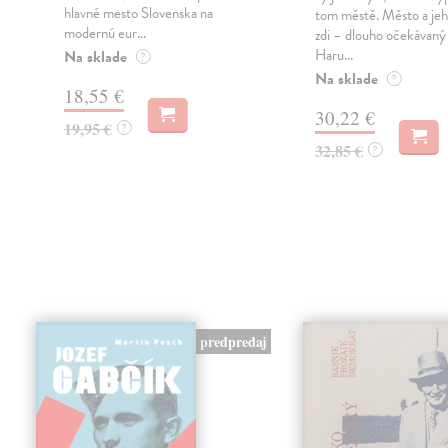
hlavné mesto Slovenska na
tom městě. Město a jeh
modernú eur...
zdi – dlouho očekávan
Haru...
Na sklade
?
Na sklade
?
18,55 €
30,22 €
19,95 €
?
32,85 €
?
predpredaj