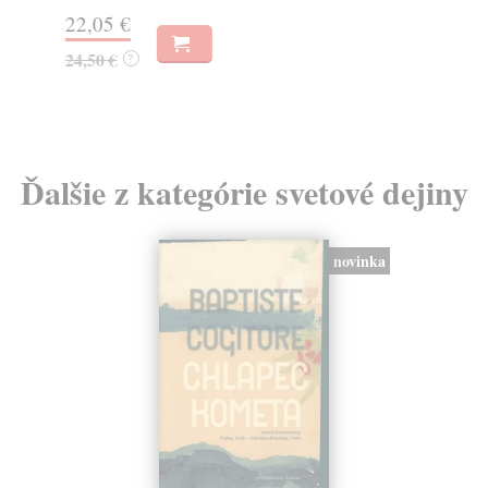
18
22,05 €
19
24,50 €
?
Ďalšie z kategórie svetové dejiny
novinka