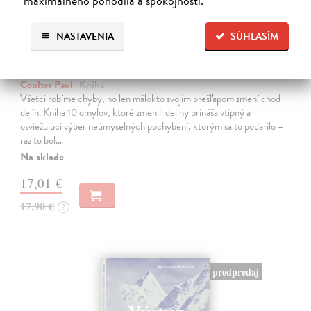
maximálneho pohodlia a spokojnosti.
NASTAVENIA
SÚHLASÍM
10 omylov, ktoré zmenili dejiny
Coulter Paul
| Kniha
Všetci robíme chyby, no len málokto svojím prešľapom zmení chod
dejín. Kniha 10 omylov, ktoré zmenili dejiny prináša vtipný a
osviežujúci výber neúmyselných pochybení, ktorým sa to podarilo –
raz to bol…
Na sklade
17,01 €
17,90 €
?
predpredaj