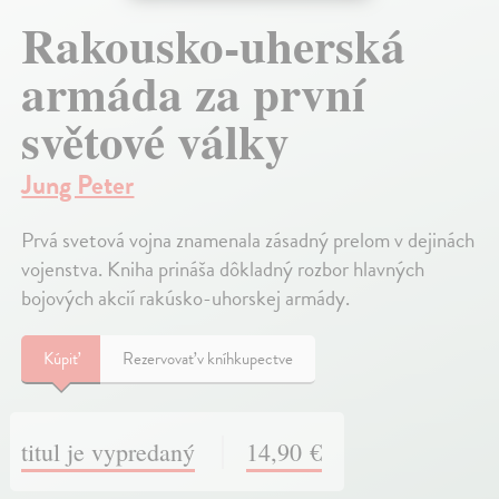
Rakousko-uherská
armáda za první
světové války
Jung Peter
Prvá svetová vojna znamenala zásadný prelom v dejinách
vojenstva. Kniha prináša dôkladný rozbor hlavných
bojových akcií rakúsko-uhorskej armády.
Kúpiť
Rezervovať v kníhkupectve
titul je vypredaný
14,90 €