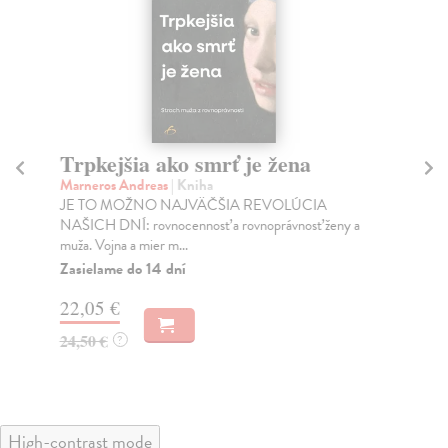
Trpkejšia ako smrť je žena
P
Marneros Andreas
| Kniha
Bor
JE TO MOŽNO NAJVÄČŠIA REVOLÚCIA
Tát
NAŠICH DNÍ: rovnocennosť a rovnoprávnosť ženy a
Bor
muža. Vojna a mier m...
Na
Zasielame do 14 dní
18
22,05 €
19
24,50 €
?
High-contrast mode