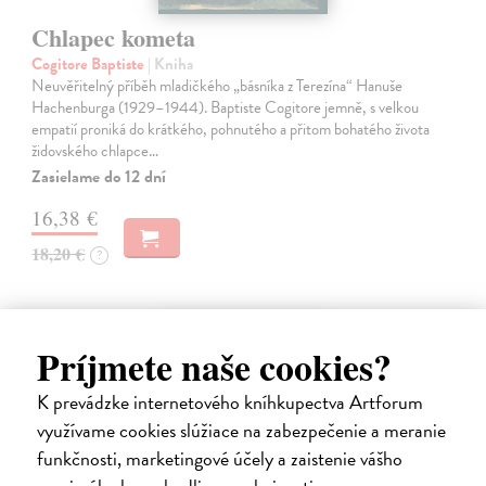
Chlapec kometa
Cogitore Baptiste
| Kniha
Neuvěřitelný příběh mladičkého „básníka z Terezína“ Hanuše
Hachenburga (1929–1944). Baptiste Cogitore jemně, s velkou
empatií proniká do krátkého, pohnutého a přitom bohatého života
židovského chlapce…
Zasielame do 12 dní
16,38 €
18,20 €
?
na sklade
Príjmete naše cookies?
K prevádzke internetového kníhkupectva Artforum
využívame cookies slúžiace na zabezpečenie a meranie
funkčnosti, marketingové účely a zaistenie vášho