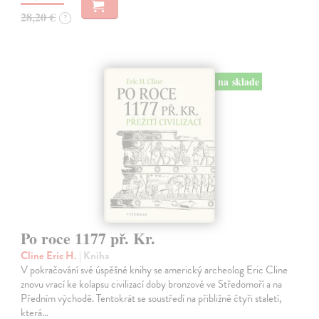
28,20 €
?
na sklade
Po roce 1177 př. Kr.
Cline Eric H.
| Kniha
V pokračování své úspěšné knihy se americký archeolog Eric Cline
znovu vrací ke kolapsu civilizací doby bronzové ve Středomoří a na
Předním východě. Tentokrát se soustředí na přibližně čtyři staletí,
která…