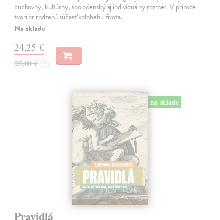
duchovný, kultúrny, spoločenský aj individuálny rozmer. V prírode
tvorí prirodzenú súčasť kolobehu života.
Na sklade
24,25 €
25,00 €
?
na sklade
Pravidlá