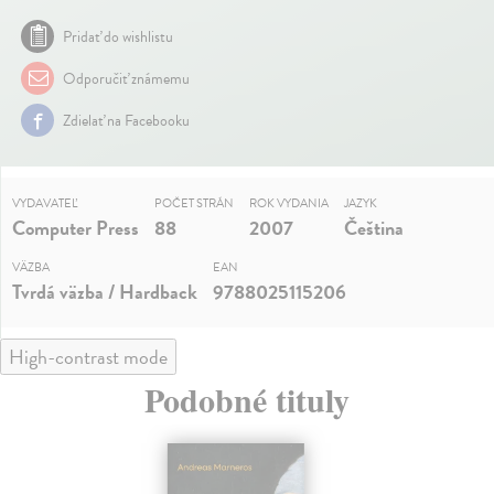
Pridať do wishlistu
Odporučiť známemu
Zdielať na Facebooku
VYDAVATEĽ
POČET STRÁN
ROK VYDANIA
JAZYK
Computer Press
88
2007
Čeština
VÄZBA
EAN
Tvrdá väzba / Hardback
9788025115206
High-contrast mode
Podobné tituly