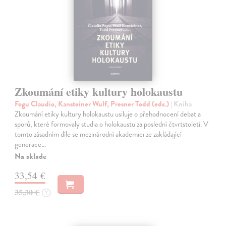
Zkoumání etiky kultury holokaustu
Fogu Claudio, Kansteiner Wulf, Presner Todd (eds.)
| Kniha
Zkoumání etiky kultury holokaustu usiluje o přehodnocení debat a
sporů, které formovaly studia o holokaustu za poslední čtvrtstoletí. V
tomto zásadním díle se mezinárodní akademici ze zakládající
generace…
Na sklade
33,54 €
35,30 €
?