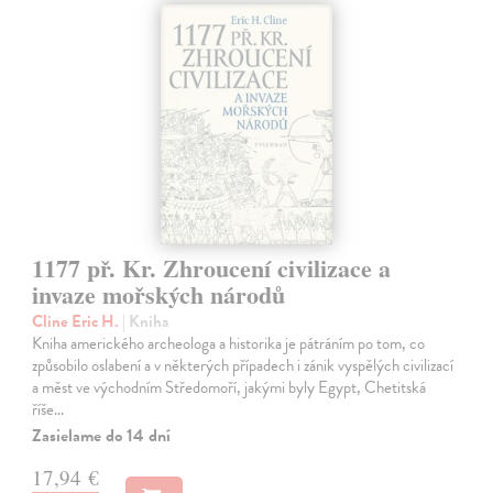
1177 př. Kr. Zhroucení civilizace a
invaze mořských národů
Cline Eric H.
| Kniha
Kniha amerického archeologa a historika je pátráním po tom, co
způsobilo oslabení a v některých případech i zánik vyspělých civilizací
a měst ve východním Středomoří, jakými byly Egypt, Chetitská
říše…
Zasielame do 14 dní
17,94 €