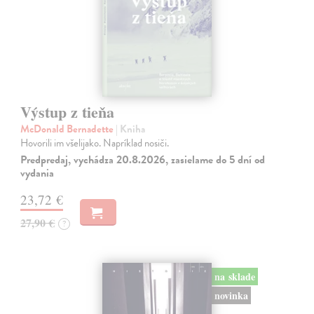
Výstup z tieňa
McDonald Bernadette
| Kniha
Hovorili im všelijako. Napríklad nosiči.
Predpredaj, vychádza 20.8.2026, zasielame do 5 dní od
vydania
23,72 €
27,90 €
?
na sklade
novinka