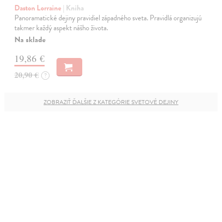
Daston Lorraine
| Kniha
Panoramatické dejiny pravidiel západného sveta. Pravidlá organizujú
takmer každý aspekt nášho života.
Na sklade
19,86 €
20,90 €
?
ZOBRAZIŤ ĎALŠIE Z KATEGÓRIE SVETOVÉ DEJINY