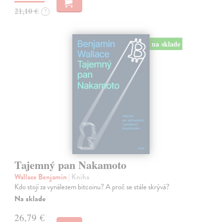
21,10 €
?
na sklade
Tajemný pan Nakamoto
Wallace Benjamin
| Kniha
Kdo stojí za vynálezem bitcoinu? A proč se stále skrývá?
Na sklade
26,79 €