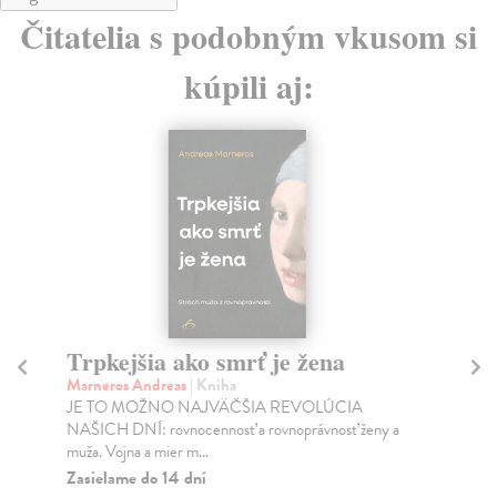
Čitatelia s podobným vkusom si
kúpili aj:
Trpkejšia ako smrť je žena
P
Marneros Andreas
| Kniha
Bor
JE TO MOŽNO NAJVÄČŠIA REVOLÚCIA
Tát
NAŠICH DNÍ: rovnocennosť a rovnoprávnosť ženy a
Bor
muža. Vojna a mier m...
Na
Zasielame do 14 dní