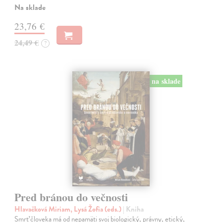
Na sklade
23,76 €
24,49 €
?
na sklade
Pred bránou do večnosti
Hlavačková Miriam, Lysá Žofia (eds.)
| Kniha
Smrť človeka má od nepamäti svoj biologický, právny, etický,