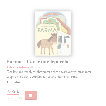
Farma - Tvarované leporelo
kolektív autorov
| Kniha
Táto knižka s veselými obrázkami a rôzne tvarovanými stránkami
zaujme malé deti a zoznámi ich so zvieratami na farme.
Do 5 dní
7,66 €
7,90 €
?