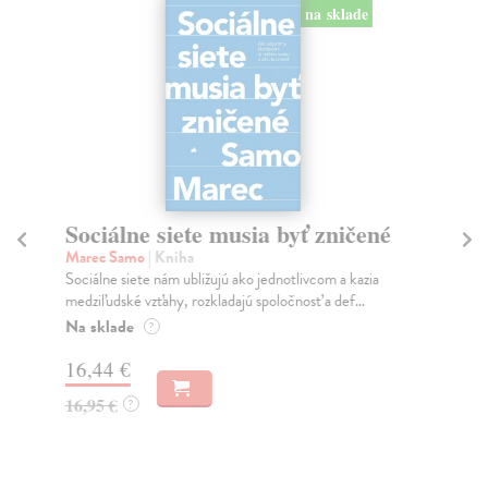
na sklade
Sociálne siete musia byť zničené
S
K
Marec Samo
| Kniha
Sociálne siete nám ubližujú ako jednotlivcom a kazia
Mik
medziľudské vzťahy, rozkladajú spoločnosť a def...
Mon
o k
Na sklade
?
Na
16,44 €
23
16,95 €
?
24