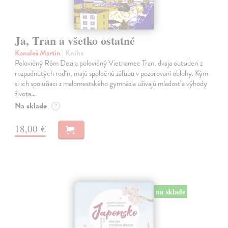
Ja, Tran a všetko ostatné
Kanaloš Martin
| Kniha
Polovičný Róm Dezi a polovičný Vietnamec Tran, dvaja outsideri z
rozpadnutých rodín, majú spoločnú záľubu v pozorovaní oblohy. Kým
si ich spolužiaci z malomestského gymnázia užívajú mladosť a výhody
života…
Na sklade
?
18,00 €
na sklade