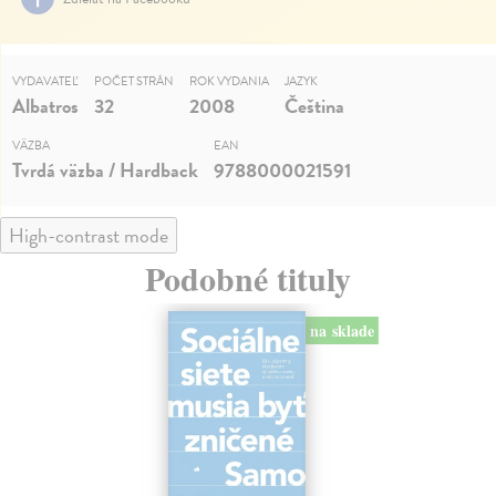
VYDAVATEĽ
POČET STRÁN
ROK VYDANIA
JAZYK
Albatros
32
2008
Čeština
VÄZBA
EAN
Tvrdá väzba / Hardback
9788000021591
High-contrast mode
Podobné tituly
na sklade