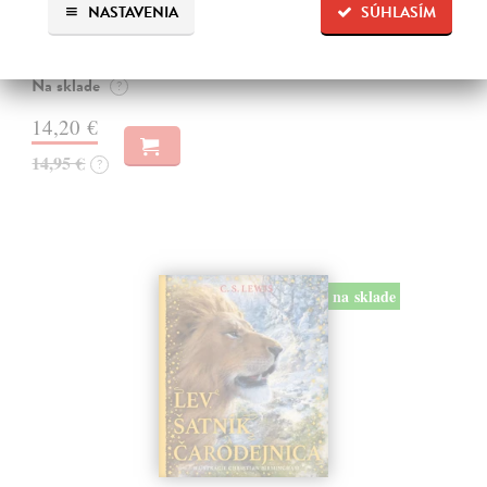
NASTAVENIA
SÚHLASÍM
Vedeli ste, že si doma môžete vyrobiť soľné šperky, vlastné jogurty,
recyklovaný papier aj dúhu? Vyskúšajte so svojimi deťmi tridsať
jednoduchých pokusov s bežnými predmetmi a materiálmi.
Na sklade
?
14,20 €
14,95 €
?
na sklade