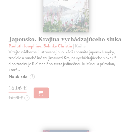
Japonsko. Krajina vychádzajúceho slnka
Pauluth Josephine, Bohnke Christin
| Kniha
V tejto nádherne ilustrovanej publikácii spoznáte japonské zvyky,
tradície a mnohé iné zaujímavosti Krajina vychádzajúceho slnka už
dlho fascinuje ľudí z celého sveta jedinečnou kultúrou a prírodou,
ktorá…
Na sklade
?
16,06 €
16,90 €
?