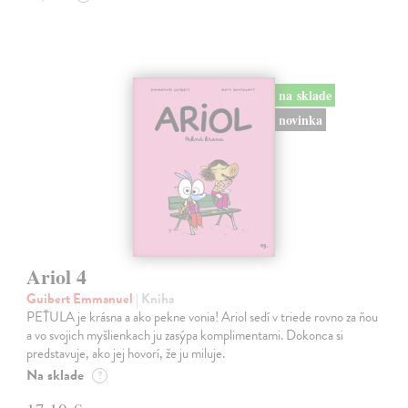
na sklade
novinka
Ariol 4
Guibert Emmanuel
| Kniha
PEŤULA je krásna a ako pekne vonia! Ariol sedí v triede rovno za ňou
a vo svojich myšlienkach ju zasýpa komplimentami. Dokonca si
predstavuje, ako jej hovorí, že ju miluje.
Na sklade
?