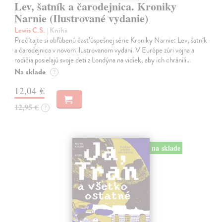
Lev, šatník a čarodejnica. Kroniky
Narnie (Ilustrované vydanie)
Lewis C.S.
| Kniha
Prečítajte si obľúbenú časť úspešnej série Kroniky Narnie: Lev, šatník
a čarodejnica v novom ilustrovanom vydaní. V Európe zúri vojna a
rodičia posielajú svoje deti z Londýna na vidiek, aby ich chránili…
Na sklade
?
12,04 €
12,95 €
?
na sklade