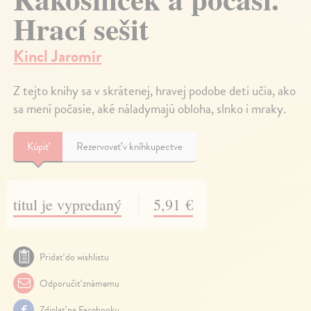
Hrací sešit
Kincl Jaromír
Z tejto knihy sa v skrátenej, hravej podobe deti učia, ako
sa mení počasie, aké náladymajú obloha, slnko i mraky.
Kúpiť
Rezervovať v kníhkupectve
titul je vypredaný
5,91 €
Pridať do wishlistu
Odporučiť známemu
Zdielať na Facebooku