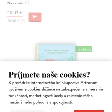
Na sklade
?
28,03 €
28,90 €
?
na sklade
Príjmete naše cookies?
K prevádzke internetového kníhkupectva Artforum
využívame cookies slúžiace na zabezpečenie a meranie
funkčnosti, marketingové účely a zaistenie vášho
Profesor Tekvička a Števko v domácom
maximálneho pohodlia a spokojnosti.
laboratóriu
Šušaníková Ivana
| Kniha