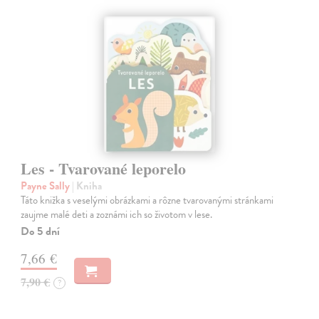
Les - Tvarované leporelo
Payne Sally
| Kniha
Táto knižka s veselými obrázkami a rôzne tvarovanými stránkami
zaujme malé deti a zoznámi ich so životom v lese.
Do 5 dní
7,66 €
7,90 €
?