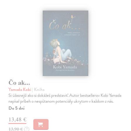
Čo ak...
Yamada Kobi
| Kniha
Si úžasnejší ako si dokážeš predstaviť. Autor bestsellerov Kobi Yamada
napísal príbeh o nespútanom potenciály ukrytom v každom z nás.
Do 5 dní
13,48 €
13,90 €
?