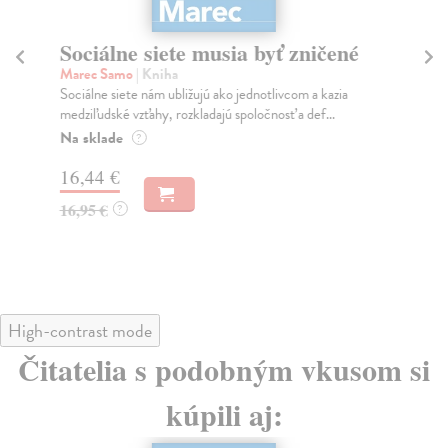
Sociálne siete musia byť zničené
S
K
Marec Samo
| Kniha
Sociálne siete nám ubližujú ako jednotlivcom a kazia
Mik
medziľudské vzťahy, rozkladajú spoločnosť a def...
Mon
o k
Na sklade
?
Na
16,44 €
23
16,95 €
?
24
High-contrast mode
Čitatelia s podobným vkusom si
kúpili aj: