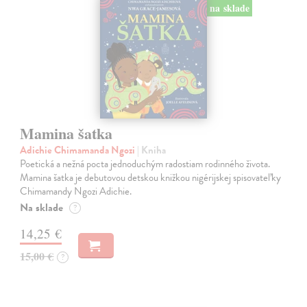
na sklade
Mamina šatka
Adichie Chimamanda Ngozi
| Kniha
Poetická a nežná pocta jednoduchým radostiam rodinného života.
Mamina šatka je debutovou detskou knižkou nigérijskej spisovateľky
Chimamandy Ngozi Adichie.
Na sklade
?
14,25 €
15,00 €
?