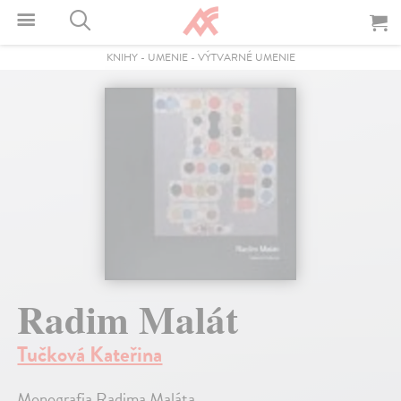
KNIHY
-
UMENIE
-
VÝTVARNÉ UMENIE
Radim Malát
Tučková Kateřina
Monografia Radima Maláta.