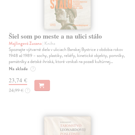
Šiel som po meste a na ulici stálo
Majlingová Zuzana
| Kniha
Spoznajte výtvarné diela v uliciach Banskej Bystrice z obdobia rokov
1948 až 1989 – sochy, plastiky, reliéfy, kinetické objekty, pomníky,
pamätníky a detské ihriská, ktoré vznikali na pozadí kultúrnej…
Na sklade
?
23,74 €
24,99 €
?