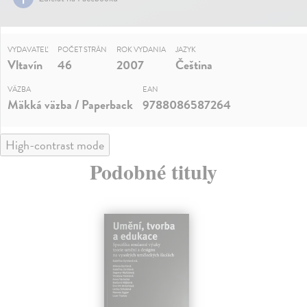
VYDAVATEĽ
POČET STRÁN
ROK VYDANIA
JAZYK
Vltavín
46
2007
Čeština
VÄZBA
EAN
Mäkká väzba / Paperback
9788086587264
High-contrast mode
Podobné tituly