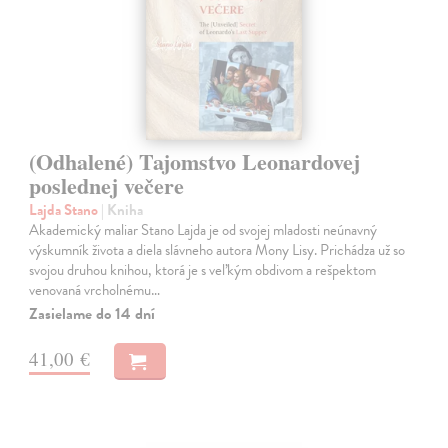
(Odhalené) Tajomstvo Leonardovej
poslednej večere
Lajda Stano
| Kniha
Akademický maliar Stano Lajda je od svojej mladosti neúnavný
výskumník života a diela slávneho autora Mony Lisy. Prichádza už so
svojou druhou knihou, ktorá je s veľkým obdivom a rešpektom
venovaná vrcholnému…
Zasielame do 14 dní
41,00 €