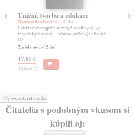
Umění, tvorba a edukace
A
Dytrtová Kateřina (ed.)
| Kniha
Bár
Kolektivní monografie se zabývá specifiky výuky
Pro
teoretických aspektů umění na uměleckých školách.
a a
Dě...
Za
Zasielame do 12 dní
11
17,86 €
11
18,80 €
?
High-contrast mode
Čitatelia s podobným vkusom si
kúpili aj: