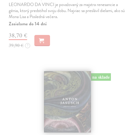
LEONARDO DA VINCI je považovaný za majstra renesancie a
génia, ktorý predstihol svoju dobu. Najviac sa preslávil dielami, ako sú
Mona Lisa a Posledná večera.
Zasielame do 14 dní
38,70 €
39,90 €
?
na sklade