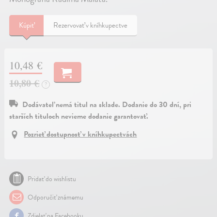
Kúpiť
Rezervovať v kníhkupectve
10,48 €
10,80 €
?
Dodávateľ nemá titul na sklade. Dodanie do 30 dní, pri
starších tituloch nevieme dodanie garantovať.
Pozrieť dostupnosť v kníhkupectvách
Pridať do wishlistu
Odporučiť známemu
Zdielať na Facebooku