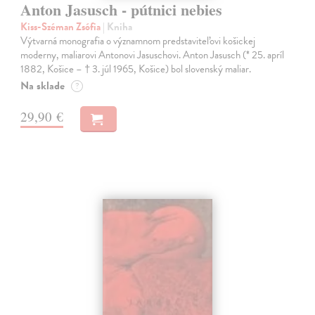
Anton Jasusch - pútnici nebies
Kiss-Széman Zsófia
| Kniha
Výtvarná monografia o významnom predstaviteľovi košickej
moderny, maliarovi Antonovi Jasuschovi. Anton Jasusch (* 25. apríl
1882, Košice – † 3. júl 1965, Košice) bol slovenský maliar.
Na sklade
?
29,90 €