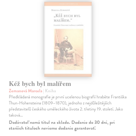
Kéž bych byl malířem
Zemanová Marcela
| Kniha
Předkládaná monografie je první ucelenou biografií hraběte Františka
Thun-Hohensteina (1809–1870), jednoho z nejdůležitějších
představitelů českého uměleckého života 2. třetiny 19. století. Jako
taková…
Dodávateľ nemá titul na sklade. Dodanie do 30 dní, pri
starších tituloch nevieme dodanie garantovať.