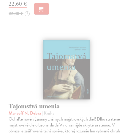
22,60 €
23,30 €
?
Tajomstvá umenia
Mancoff N. Debra
| Kniha
Odhaľte nové významy známych majstrovských diel! Dlho stratené
majstrovské dielo Leonarda da Vinci sa nájde skryté za stenou. V
obraze je zašifrovaná tajná správa, ktorej rozumie len vybraný okruh