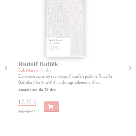
Rudolf Battěk
A 
Suk Marek
| Kniha
Bo
Deníkové záznamy sociologa, filozofa a politika Rudolfa
Sak
Battěka (1924–2013) poskytují jedinečný vhle...
Čes
Zasielame do 12 dní
Za
17,75 €
14
18,30 €
15
?