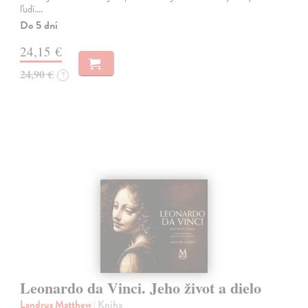
ľudí.…
Do 5 dní
24,15 €
24,90 €
?
Leonardo da Vinci. Jeho život a dielo
Landrus Matthew
| Kniha