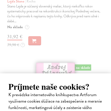
Lajda Stano
| Kniha
Stano Lajda je súčasný slovenský maliar, ktorý niekoľko rokov
systematicky pracoval na rekonštrukcii ikonickej Poslednej večere,
čo ho inšpirovalo k napísaniu tejto knihy. Odkrýva pred nami silné i
slabé…
Na sklade
?
31,92 €
39,90 €
?
na sklade
Príjmete naše cookies?
K prevádzke internetového kníhkupectva Artforum
využívame cookies slúžiace na zabezpečenie a meranie
funkčnosti, marketingové účely a zaistenie vášho