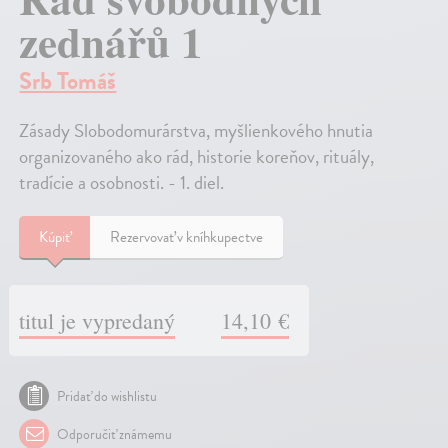
zednářů 1
Srb Tomáš
Zásady Slobodomurárstva, myšlienkového hnutia
organizovaného ako rád, historie koreňov, rituály,
tradície a osobnosti. - 1. diel.
Kúpiť
Rezervovať v kníhkupectve
titul je vypredaný
14,10 €
Pridať do wishlistu
Odporučiť známemu