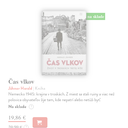
na sklade
Čas vlkov
Jähner Harald
| Kniha
Nemecko 1945: krajina v troskách. Z miest sa stali ruiny a viac než
polovica obyvateľov žije tam, kde nepatrí alebo netúži byť.
Na sklade
?
19,86 €
20,90 €
?