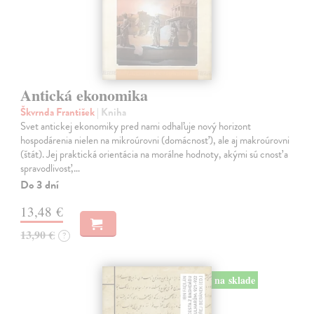
Antická ekonomika
Škvrnda František
| Kniha
Svet antickej ekonomiky pred nami odhaľuje nový horizont
hospodárenia nielen na mikroúrovni (domácnosť), ale aj makroúrovni
(štát). Jej praktická orientácia na morálne hodnoty, akými sú cnosť a
spravodlivosť,…
Do 3 dní
13,48 €
13,90 €
?
na sklade