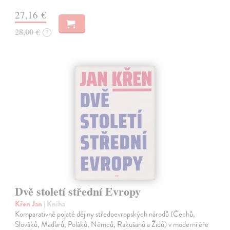
27,16 €
28,00 €
?
Dvě století střední Evropy
Křen Jan
| Kniha
Komparativně pojaté dějiny středoevropských národů (Čechů,
Slováků, Maďarů, Poláků, Němců, Rakušanů a Židů) v moderní éře