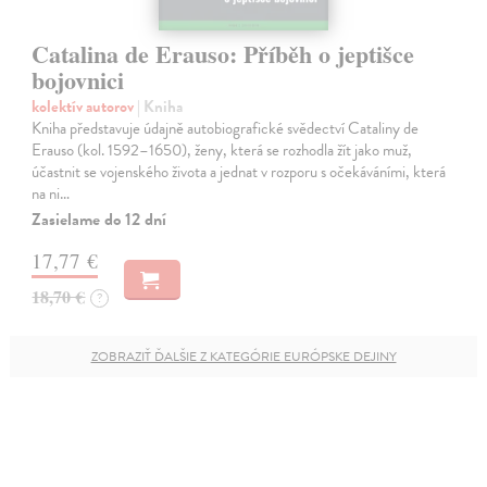
Catalina de Erauso: Příběh o jeptišce
bojovnici
kolektív autorov
| Kniha
Kniha představuje údajně autobiografické svědectví Cataliny de
Erauso (kol. 1592–1650), ženy, která se rozhodla žít jako muž,
účastnit se vojenského života a jednat v rozporu s očekáváními, která
na ni…
Zasielame do 12 dní
17,77 €
18,70 €
?
ZOBRAZIŤ ĎALŠIE Z KATEGÓRIE EURÓPSKE DEJINY