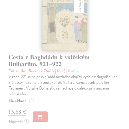
Cesta z Baghdádu k volžským
Bulharům, 921–922
Fadlan Ibn, Beránek Ondřej (ed.)
| Kniha
V roce 921 se na pokyn ‘abbásovského chalífy vydalo z Baghdádu do
království ležícího při soutoku řek Volha a Kama poselstvo s Ibn
Fadlánem. Volžské Bulharsko se nacházelo daleko za hranicemi
islámského…
Na sklade
?
15,68 €
16,50 €
?