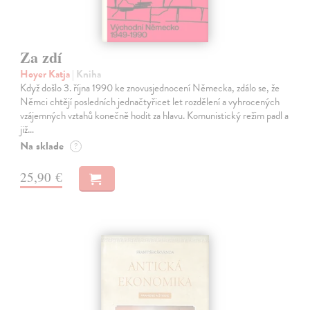
Za zdí
Hoyer Katja
| Kniha
Když došlo 3. října 1990 ke znovusjednocení Německa, zdálo se, že
Němci chtějí posledních jednačtyřicet let rozdělení a vyhrocených
vzájemných vztahů konečně hodit za hlavu. Komunistický režim padl a
již…
Na sklade
?
25,90 €