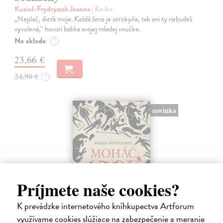
Kuciel-Frydryszak Joanna
| Kniha
„Neplač, dieťa moje. Každá žena je otrokyňa, tak ani ty nebudeš
vyvolená,“ hovorí babka svojej mladej vnučke.
Na sklade
?
23,66 €
24,90 €
?
novinka
Príjmete naše cookies?
K prevádzke internetového kníhkupectva Artforum
využívame cookies slúžiace na zabezpečenie a meranie