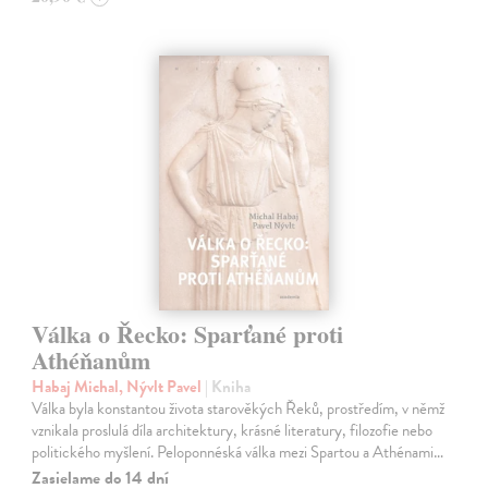
Válka o Řecko: Sparťané proti
Athéňanům
Habaj Michal, Nývlt Pavel
| Kniha
Válka byla konstantou života starověkých Řeků, prostředím, v němž
vznikala proslulá díla architektury, krásné literatury, filozofie nebo
politického myšlení. Peloponnéská válka mezi Spartou a Athénami…
Zasielame do 14 dní