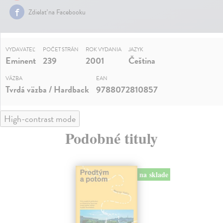
Zdielať na Facebooku
VYDAVATEĽ
POČET STRÁN
ROK VYDANIA
JAZYK
Eminent
239
2001
Čeština
VÄZBA
EAN
Tvrdá väzba / Hardback
9788072810857
High-contrast mode
Podobné tituly
na sklade