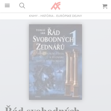
KNIHY
-
HISTÓRIA
-
EURÓPSKE DEJINY
Řád svobodných