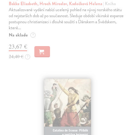
Bakke Elisabeth, Hroch Miroslav, Kadečková Helena
| Kniha
Aktualizované vydání nabízí ucelený pohled na vývoj norského státu
od nejstarších dob až po současnost. Sleduje období vikinské expanze
postupnou christianizaci i dlouhé soužití s Dánskem a Švédskem,
které…
Na sklade
?
23,67 €
24,40 €
?