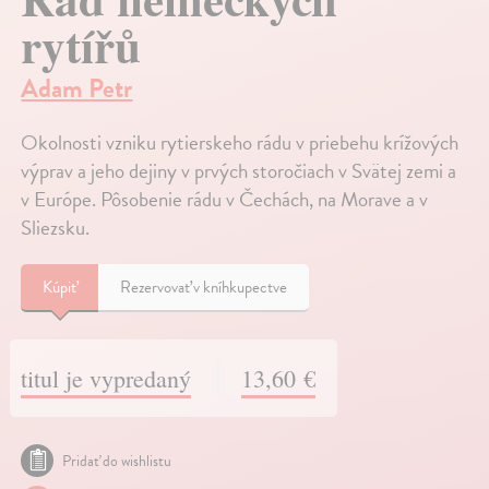
rytířů
Adam Petr
Okolnosti vzniku rytierskeho rádu v priebehu krížových
výprav a jeho dejiny v prvých storočiach v Svätej zemi a
v Európe. Pôsobenie rádu v Čechách, na Morave a v
Sliezsku.
Kúpiť
Rezervovať v kníhkupectve
titul je vypredaný
13,60 €
Pridať do wishlistu