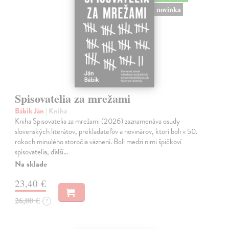
novinka
Spisovatelia za mrežami
Bábik Ján
| Kniha
Kniha Spisovatelia za mrežami (2026) zaznamenáva osudy
slovenských literátov, prekladateľov a novinárov, ktorí boli v 50.
rokoch minulého storočia väznení. Boli medzi nimi špičkoví
spisovatelia, ďalší…
Na sklade
23,40 €
26,00 €
?