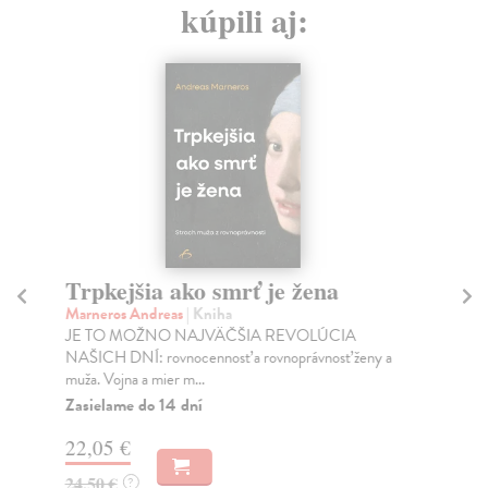
kúpili aj:
Trpkejšia ako smrť je žena
P
Marneros Andreas
| Kniha
Bor
JE TO MOŽNO NAJVÄČŠIA REVOLÚCIA
Tát
NAŠICH DNÍ: rovnocennosť a rovnoprávnosť ženy a
Bor
muža. Vojna a mier m...
Na
Zasielame do 14 dní
18
22,05 €
19
24,50 €
?