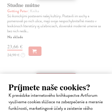
Studne mútne
Getting Peter
| Kniha
Sú ikonickými postavami našej kultúry. Postavili im sochy a
pomenovali po nich ulice, majú svoje nespochybniteľné miesto v
lexikónoch literatúry aj učebniciach, slovenské moderné umenie sa
bez nich nedá…
Na sklade
23,66 €
24,90 €
?
na sklade
Príjmete naše cookies?
K prevádzke internetového kníhkupectva Artforum
využívame cookies slúžiace na zabezpečenie a meranie
funkčnosti, marketingové účely a zaistenie vášho