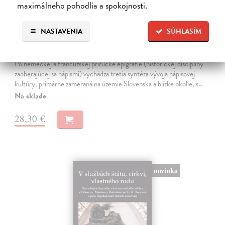
maximálneho pohodlia a spokojnosti.
NASTAVENIA
SÚHLASÍM
Historické nápisy a ich nosiče
Šedivý Juraj
| Kniha
Po nemeckej a francúzskej príručke epigrafie (historickej disciplíny
zaoberajúcej sa nápismi) vychádza tretia syntéza vývoja nápisovej
kultúry, primárne zameraná na územie Slovenska a blízke okolie, s…
Na sklade
28,30 €
novinka