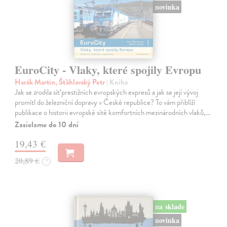
novinka
EuroCity - Vlaky, které spojily Evropu
Harák Martin, Šťáhlavský Petr
| Kniha
Jak se zrodila síť prestižních evropských expresů a jak se její vývoj
promítl do železniční dopravy v České republice? To vám přiblíží
publikace o historii evropské sítě komfortních mezinárodních vlaků,…
Zasielame do 10 dní
19,43 €
20,89 €
?
na sklade
novinka