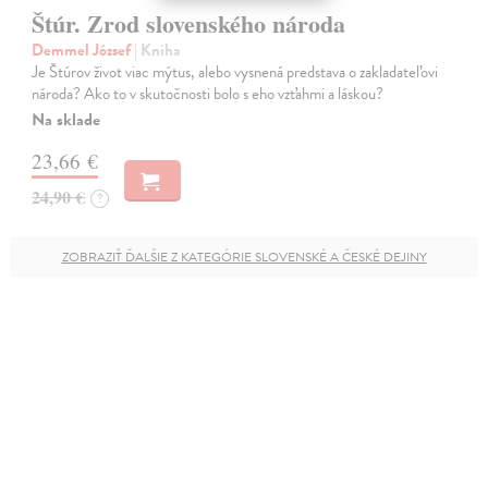
Štúr. Zrod slovenského národa
Demmel József
| Kniha
Je Štúrov život viac mýtus, alebo vysnená predstava o zakladateľovi
národa? Ako to v skutočnosti bolo s eho vzťahmi a láskou?
Na sklade
23,66 €
24,90 €
?
ZOBRAZIŤ ĎALŠIE Z KATEGÓRIE SLOVENSKÉ A ČESKÉ DEJINY