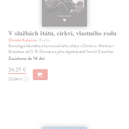
V službách štátu, cirkvi, vlastného rodu
Orviská Katarína
| Kniha
Ikonológia hlavného a korunovačného oltára v Dóme sv. Martina v
Bratislave od G. R. Donnera a jeho objednávateľ Imrich Esterházi.
Zasielame do 14 dní
24,25 €
25,00 €
?