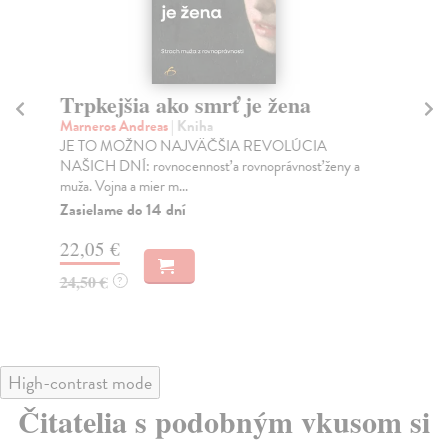
Trpkejšia ako smrť je žena
P
Marneros Andreas
| Kniha
Bor
JE TO MOŽNO NAJVÄČŠIA REVOLÚCIA
Tát
NAŠICH DNÍ: rovnocennosť a rovnoprávnosť ženy a
Bor
muža. Vojna a mier m...
Na
Zasielame do 14 dní
18
22,05 €
19
24,50 €
?
High-contrast mode
Čitatelia s podobným vkusom si