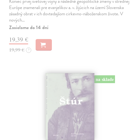
Koniec prvej svetovej vojny a následné geopolitické zmeny v strednej
Európe znamenali pre evanjelikov a. v. žijúcich na území Slovenska
zásadný obrat v ich dovtedajšom cirkevno-náboženskom živote. V
nových…
Zasielame do 14 dní
19,39 €
19,99 €
?
na sklade