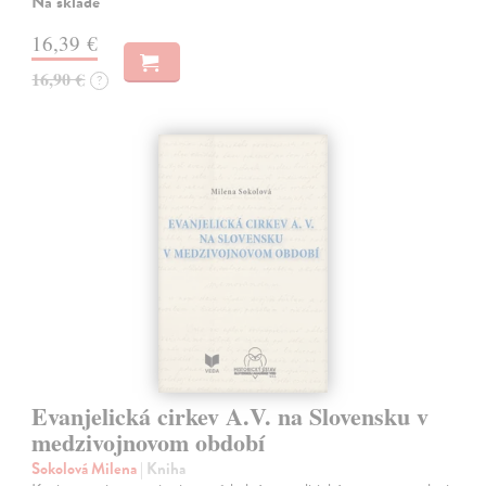
Na sklade
16,39 €
16,90 €
?
Evanjelická cirkev A.V. na Slovensku v
medzivojnovom období
Sokolová Milena
| Kniha