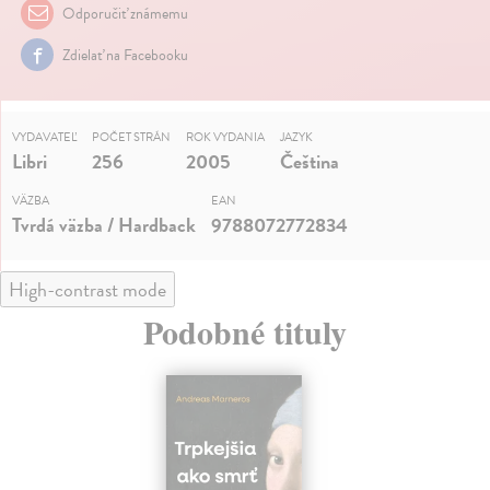
Odporučiť známemu
Zdielať na Facebooku
VYDAVATEĽ
POČET STRÁN
ROK VYDANIA
JAZYK
Libri
256
2005
Čeština
VÄZBA
EAN
Tvrdá väzba / Hardback
9788072772834
High-contrast mode
Podobné tituly